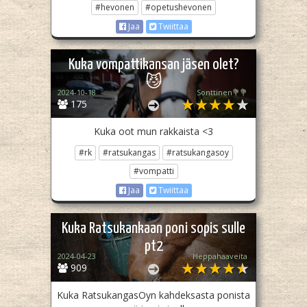
#hevonen
#opetushevonen
Jaa
Twiittaa
Kuka vompattikansan jäsen olet?
😼
2024-10-18
Sonttinen💐💐
175
Kuka oot mun rakkaista <3
#rk
#ratsukangas
#ratsukangasoy
#vompatti
Jaa
Twiittaa
Kuka Ratsukankaan poni sopis sulle
pt2
2024-04-23
Heppahaaveita
909
Kuka RatsukangasOyn kahdeksasta ponista