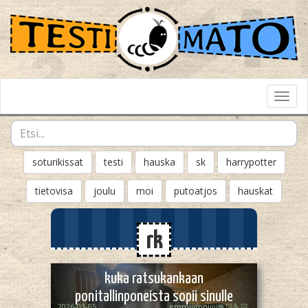
Toggl
Navig
soturikissat
testi
hauska
sk
harrypotter
tietovisa
joulu
moi
putoatjos
hauskat
rk
kuka ratsukankaan
ponitallinponeista sopii sinulle
2026-03-05
emmiiimoiiiii🤟🏻🫰🏻