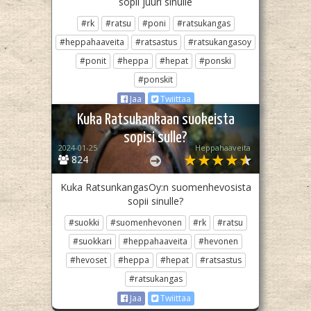
sopii juuri sinulle
#rk
#ratsu
#poni
#ratsukangas
#heppahaaveita
#ratsastus
#ratsukangasoy
#ponit
#heppa
#hepat
#ponski
#ponskit
Jaa
Twiittaa
Kuka Ratsukankaan suokeista
sopisi sulle?
2024-01-25
Heppahaaveita
824
Kuka RatsunkangasOy:n suomenhevosista
sopii sinulle?
#suokki
#suomenhevonen
#rk
#ratsu
#suokkari
#heppahaaveita
#hevonen
#hevoset
#heppa
#hepat
#ratsastus
#ratsukangas
Jaa
Twiittaa