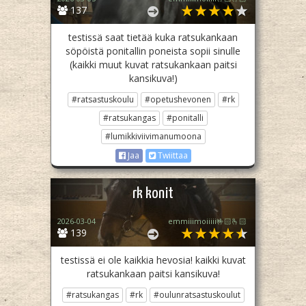
137
testissä saat tietää kuka ratsukankaan
söpöistä ponitallin poneista sopii sinulle
(kaikki muut kuvat ratsukankaan paitsi
kansikuva!)
#ratsastuskoulu
#opetushevonen
#rk
#ratsukangas
#ponitalli
#lumikkiviivimanumoona
Jaa
Twiittaa
rk konit
2026-03-04
emmiiimoiiiii🤟🏻🫰🏻
139
testissä ei ole kaikkia hevosia! kaikki kuvat
ratsukankaan paitsi kansikuva!
#ratsukangas
#rk
#oulunratsastuskoulut