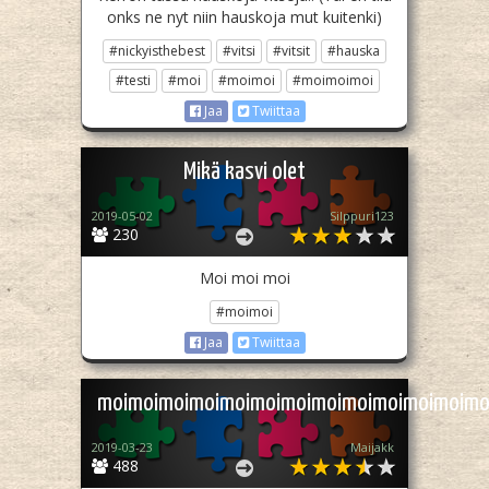
onks ne nyt niin hauskoja mut kuitenki)
#nickyisthebest
#vitsi
#vitsit
#hauska
#testi
#moi
#moimoi
#moimoimoi
Jaa
Twiittaa
Mikä kasvi olet
2019-05-02
Silppuri123
230
Moi moi moi
#moimoi
Jaa
Twiittaa
moimoimoimoimoimoimoimoimoimoimoimoimo
2019-03-23
Maijakk
488