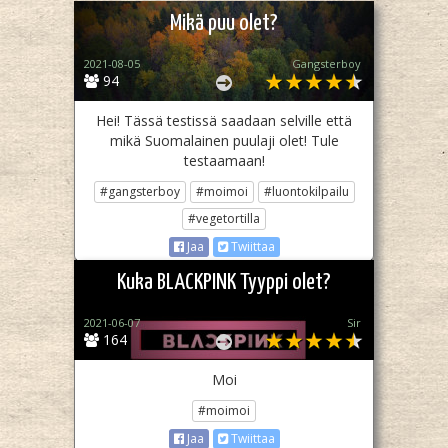
Mikä puu olet?
2021-08-05
Gangsterboy
94
Hei! Tässä testissä saadaan selville että
mikä Suomalainen puulaji olet! Tule
testaamaan!
#gangsterboy
#moimoi
#luontokilpailu
#vegetortilla
Jaa
Twiittaa
Kuka BLACKPINK Tyyppi olet?
2021-06-07
Sir
164
Moi
#moimoi
Jaa
Twiittaa