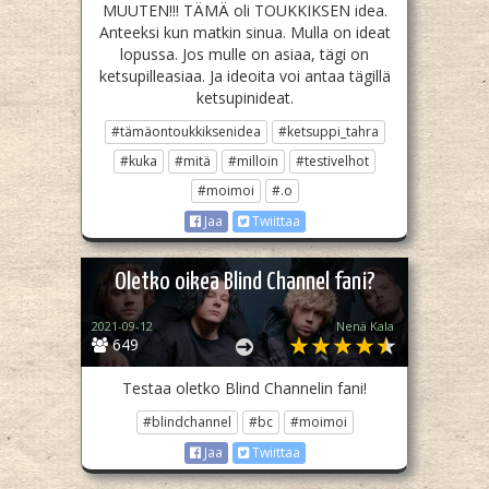
MUUTEN!!! TÄMÄ oli TOUKKIKSEN idea.
Anteeksi kun matkin sinua. Mulla on ideat
lopussa. Jos mulle on asiaa, tägi on
ketsupilleasiaa. Ja ideoita voi antaa tägillä
ketsupinideat.
#tämäontoukkiksenidea
#ketsuppi_tahra
#kuka
#mitä
#milloin
#testivelhot
#moimoi
#.o
Jaa
Twiittaa
Oletko oikea Blind Channel fani?
2021-09-12
Nenä Kala
649
Testaa oletko Blind Channelin fani!
#blindchannel
#bc
#moimoi
Jaa
Twiittaa