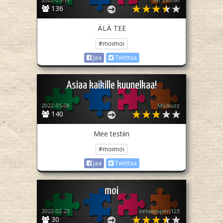
136
ÄLÄ TEE
#moimoi
Jaa
Twiittaa
Asiaa kaikille kuunelkaa!
2022-05-08
Miukuzz
140
Mee testiin
#moimoi
Jaa
Twiittaa
moi
2022-02-23
vessapaperi123
30