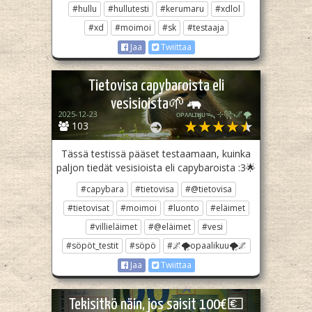
#hullu
#hullutesti
#kerumaru
#xdlol
#xd
#moimoi
#sk
#testaaja
Jaa
Twiittaa
Tietovisa capybaroista eli
vesisioista🌱🦛
2025-12-23
ᴏᴘᴀᴀʟɪӄᴜᴜᯓ₊ ⊹꧂🌌🌪
103
Tässä testissä pääset testaamaan, kuinka
paljon tiedät vesisioista eli capybaroista :3🌟
#capybara
#tietovisa
#@tietovisa
#tietovisat
#moimoi
#luonto
#eläimet
#villieläimet
#@eläimet
#vesi
#söpöt_testit
#söpö
#🌌🌪opaalikuu🌪🌌
Jaa
Twiittaa
Tekisitkö näin, jos saisit 100€💶