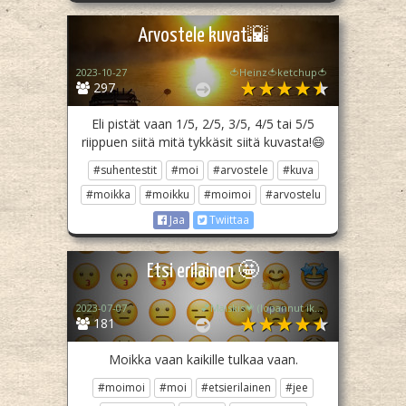
Arvostele kuvat🌇
2023-10-27
🍅Heinz🍅ketchup🍅
297
Eli pistät vaan 1/5, 2/5, 3/5, 4/5 tai 5/5
riippuen siitä mitä tykkäsit siitä kuvasta!😄
#suhentestit
#moi
#arvostele
#kuva
#moikka
#moikku
#moimoi
#arvostelu
Jaa
Twiittaa
Etsi erilainen 🤩
2023-07-07
💕Maiskis💗 (lopannut ikuisesti💔)
181
Moikka vaan kaikille tulkaa vaan.
#moimoi
#moi
#etsierilainen
#jee