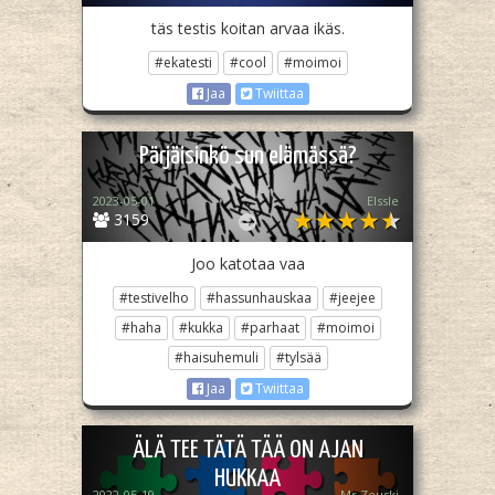
täs testis koitan arvaa ikäs.
#ekatesti
#cool
#moimoi
Jaa
Twiittaa
Pärjäisinkö sun elämässä?
2023-05-01
Elssle
3159
Joo katotaa vaa
#testivelho
#hassunhauskaa
#jeejee
#haha
#kukka
#parhaat
#moimoi
#haisuhemuli
#tylsää
Jaa
Twiittaa
ÄLÄ TEE TÄTÄ TÄÄ ON AJAN
HUKKAA
2022-05-19
Mr.Zeuski