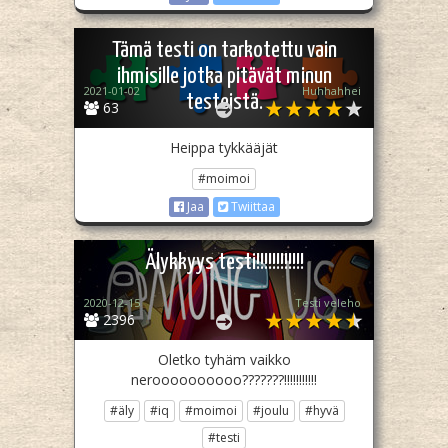
Tämä testi on tarkotettu vain
ihmisille jotka pitävät minun
2021-01-02
Huhhahhei
testeistä.
63
Heippa tykkääjät
#moimoi
Jaa
Twiittaa
Älykkyys testi!!!!!!!!!!!!
2020-12-15
Testi veleho
2396
Oletko tyhäm vaikko
neroooooooooo???????!!!!!!!!!!!
#äly
#iq
#moimoi
#joulu
#hyvä
#testi