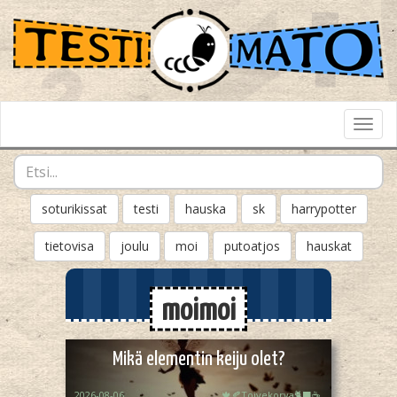
Toggl
Navig
soturikissat
testi
hauska
sk
harrypotter
tietovisa
joulu
moi
putoatjos
hauskat
moimoi
Mikä elementin keiju olet?
2026-08-06
🍁🍂Toivekorva🐈‍⬛☕