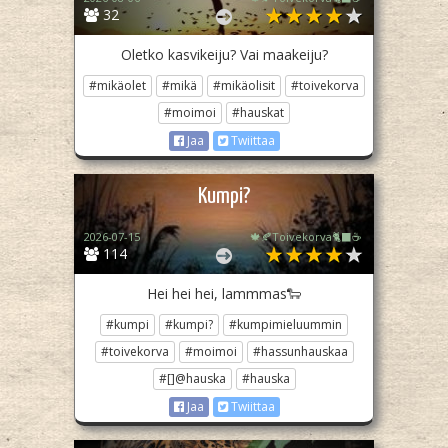
32
Oletko kasvikeiju? Vai maakeiju?
#mikäolet
#mikä
#mikäolisit
#toivekorva
#moimoi
#hauskat
Jaa
Twiittaa
Kumpi?
2026-07-15
🍁🍂Toivekorva🐈‍⬛☕
114
Hei hei hei, lammmas🐑
#kumpi
#kumpi?
#kumpimieluummin
#toivekorva
#moimoi
#hassunhauskaa
#[]@hauska
#hauska
Jaa
Twiittaa