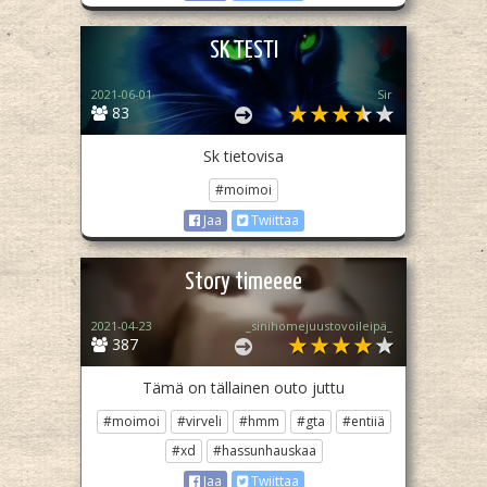
SK TESTI
2021-06-01
Sir
83
Sk tietovisa
#moimoi
Jaa
Twiittaa
Story timeeee
2021-04-23
_sinihomejuustovoileipä_
387
Tämä on tällainen outo juttu
#moimoi
#virveli
#hmm
#gta
#entiiä
#xd
#hassunhauskaa
Jaa
Twiittaa