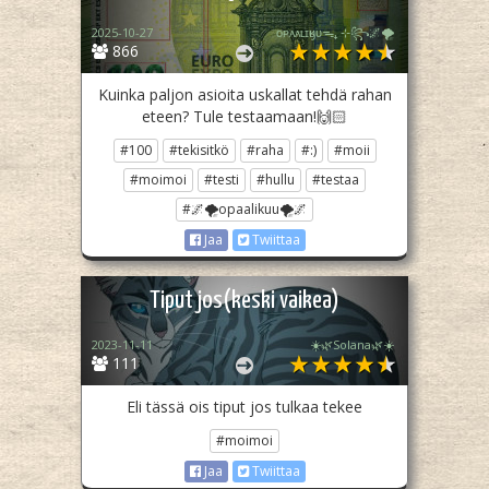
2025-10-27
ᴏᴘᴀᴀʟɪӄᴜᴜᯓ₊ ⊹꧂🌌🌪
866
Kuinka paljon asioita uskallat tehdä rahan
eteen? Tule testaamaan!🙌🏻
#100
#tekisitkö
#raha
#:)
#moii
#moimoi
#testi
#hullu
#testaa
#🌌🌪opaalikuu🌪🌌
Jaa
Twiittaa
Tiput jos(keski vaikea)
2023-11-11
☀️🌿Solana🌿☀️
111
Eli tässä ois tiput jos tulkaa tekee
#moimoi
Jaa
Twiittaa