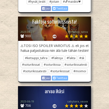
#hyvät_testit
#jotain
#💕maiskis💗
Jaa
Twiittaa
Faktoja soturikissoista!
2023-06-27
Ketsuppi_tahra
900
⚠️TOSI ISO SPOILER VAROITUS ⚠️ eli jos et
halua paljastuksia niin älä tule tähän testiin!
#ketsuppi_tahra
#faktoja
#fakta
#sk
#soturikissat
#soturikissa
#soturikissatesti
#soturikissatestii
#soturikisssat
#moimoi
Jaa
Twiittaa
arvaa ikäsi
2023-06-19
cabybara_vauva
706