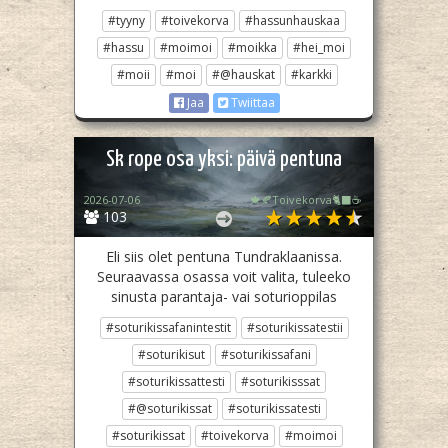
#tyyny
#toivekorva
#hassunhauskaa
#hassu
#moimoi
#moikka
#hei_moi
#moii
#moi
#@hauskat
#karkki
Jaa
Twiittaa
Sk rope osa yksi: päivä pentuna
2026-07-06
🍁🍂Toivekorva🐈‍⬛☕
103
Eli siis olet pentuna Tundraklaanissa.
Seuraavassa osassa voit valita, tuleeko
sinusta parantaja- vai soturioppilas
#soturikissafanintestit
#soturikissatestii
#soturikisut
#soturikissafani
#soturikissattesti
#soturikisssat
#@soturikissat
#soturikissatesti
#soturikissat
#toivekorva
#moimoi