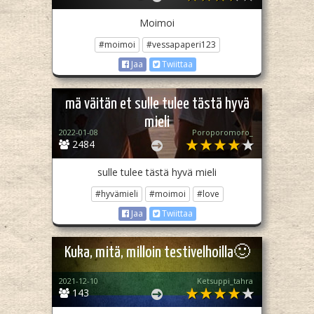
Moimoi
#moimoi
#vessapaperi123
Jaa
Twiittaa
mä väitän et sulle tulee tästä hyvä
mieli
2022-01-08
Poroporomoro_
2484
sulle tulee tästä hyvä mieli
#hyvämieli
#moimoi
#love
Jaa
Twiittaa
Kuka, mitä, milloin testivelhoilla🙂
2021-12-10
Ketsuppi_tahra
143