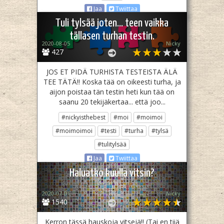
Jaa
Twiittaa
Tuli tylsää joten... teen vaikka
tällasen turhan testin.
2020-08-05
Nicky
427
JOS ET PIDÄ TURHISTA TESTEISTA ÄLÄ
TEE TÄTÄ!! Koska tää on oikeesti turha, ja
aijon poistaa tän testin heti kun tää on
saanu 20 tekijäkertaa... että joo...
#nickyisthebest
#moi
#moimoi
#moimoimoi
#testi
#turha
#tylsä
#tulitylsää
Jaa
Twiittaa
Haluatko kuulla vitsin?
2020-07-01
Nicky
1540
Kerron tässä hauskoja vitsejä!! (Tai en tiiä