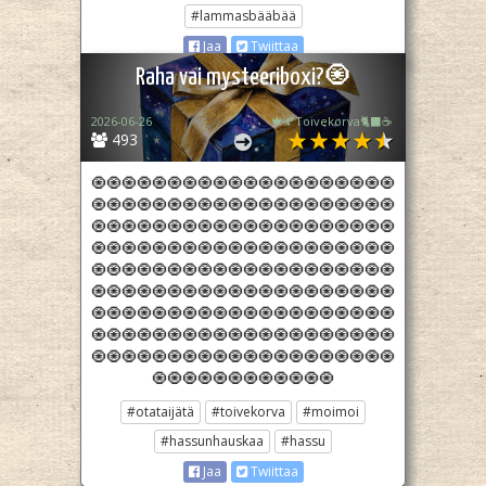
#lammasbääbää
Jaa
Twiittaa
Raha vai mysteeriboxi?🧿
2026-06-26
🍁🍂Toivekorva🐈‍⬛☕
493
🧿🧿🧿🧿🧿🧿🧿🧿🧿🧿🧿🧿🧿🧿🧿🧿🧿🧿🧿🧿
🧿🧿🧿🧿🧿🧿🧿🧿🧿🧿🧿🧿🧿🧿🧿🧿🧿🧿🧿🧿
🧿🧿🧿🧿🧿🧿🧿🧿🧿🧿🧿🧿🧿🧿🧿🧿🧿🧿🧿🧿
🧿🧿🧿🧿🧿🧿🧿🧿🧿🧿🧿🧿🧿🧿🧿🧿🧿🧿🧿🧿
🧿🧿🧿🧿🧿🧿🧿🧿🧿🧿🧿🧿🧿🧿🧿🧿🧿🧿🧿🧿
🧿🧿🧿🧿🧿🧿🧿🧿🧿🧿🧿🧿🧿🧿🧿🧿🧿🧿🧿🧿
🧿🧿🧿🧿🧿🧿🧿🧿🧿🧿🧿🧿🧿🧿🧿🧿🧿🧿🧿🧿
🧿🧿🧿🧿🧿🧿🧿🧿🧿🧿🧿🧿🧿🧿🧿🧿🧿🧿🧿🧿
🧿🧿🧿🧿🧿🧿🧿🧿🧿🧿🧿🧿🧿🧿🧿🧿🧿🧿🧿🧿
🧿🧿🧿🧿🧿🧿🧿🧿🧿🧿🧿🧿
#otataijätä
#toivekorva
#moimoi
#hassunhauskaa
#hassu
Jaa
Twiittaa