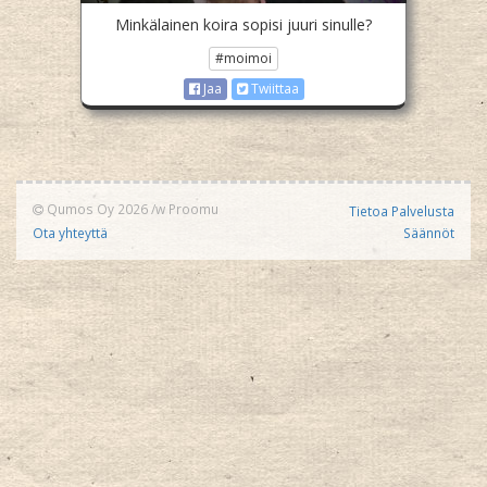
Minkälainen koira sopisi juuri sinulle?
#moimoi
Jaa
Twiittaa
Qumos Oy 2026
/w
Proomu
Tietoa Palvelusta
Ota yhteyttä
Säännöt