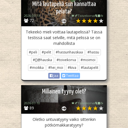
Mitä lautapeliä sun kannattaa
pelata?
2026-07-13
🍁🍂Toivekorva🐈‍⬛☕
72
Tekeekö mieli voittaa lautapelissä? Tässä
testissä saat selville, mitä pelissä se on
mahdollista
#peli
#pelit
#hassunhauskaa
#hassu
#[]@hauska
#toivekorva
#moimoi
#moikka
#hei_moi
#kiva
#lautapelit
Jaa
Twiittaa
Millainen tyyny olet?
2026-07-10
🍁🍂Toivekorva🐈‍⬛☕
89
Oletko untuvatyyny vaiko sittenkin
pötkömakkaratyyny?