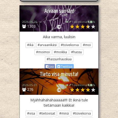
Arvaan sun iän!
2026-06-25
🍁🍂Toivekorva🐈‍⬛☕
1303
Aika varma, luulisin
#ikä
#arvaanikäsi
#toivekorva
#moi
#moimoi
#moikka
#hassu
#hassunhauskaa
Jaa
Twiittaa
Tieto visa minusta!
2026-05-31
🍁🍂Toivekorva🐈‍⬛☕
276
Mjähhähähähäääää!!!! Et ikinä tule
tietämään kaikkia!
#visa
#tietovisat
#minä
#toivekorva