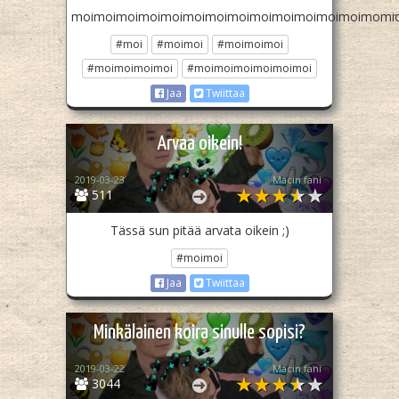
moimoimoimoimoimoimoimoimoimoimoimoimoimomi
#moi
#moimoi
#moimoimoi
#moimoimoimoi
#moimoimoimoimoimoi
Jaa
Twiittaa
Arvaa oikein!
2019-03-23
Macin fani
511
Tässä sun pitää arvata oikein ;)
#moimoi
Jaa
Twiittaa
Minkälainen koira sinulle sopisi?
2019-03-22
Macin fani
3044