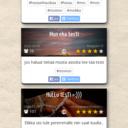
#hassunhauskaa
#hassu
#moi
#moii
#moimoi
#moikka
Jaa
Twiittaa
Mun eka testi
2026-04-08
Neppari<3
56
Jos haluut tietää musta asioita tee tää testi
#moimoi
Jaa
Twiittaa
HuLLu tEsTi >:)))
2026-03-08
☆Ruokokerttunen☆
101
Elikkä siis tule peremmälle niin saat kuulla...