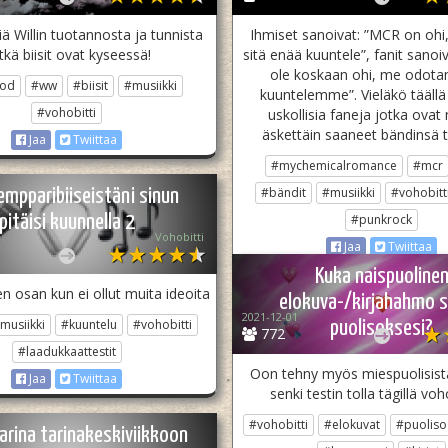
kiä Willin tuotannosta ja tunnista
Ihmiset sanoivat: ”MCR on ohi,
tkä biisit ovat kyseessä!
sitä enää kuuntele”, fanit sanoi
ole koskaan ohi, me odot
ood
#ww
#biisit
#musiikki
kuuntelemme”. Vieläkö täällä
#vohobitti
uskollisia faneja jotka ovat 
äskettäin saaneet bändinsä t
Jaa
Twiittaa
#mychemicalromance
#mcr
#bändit
#musiikki
#vohobitt
empparibiiseistäni sinun
pitäisi kuunnella 2
#punkrock
Vohobitti
Jaa
Twiittaa
Kuka naispuoline
n osan kun ei ollut muita ideoita
elokuva-/kirjahahmo s
2021-12-01
musiikki
#kuuntelu
#vohobitti
puolisoksesi?
772
#laadukkaattestit
Oon tehny myös miespuolisista
Jaa
Twiittaa
senki testin tolla tägillä voh
#vohobitti
#elokuvat
#puoliso
arina tarinakeskiviikkoon