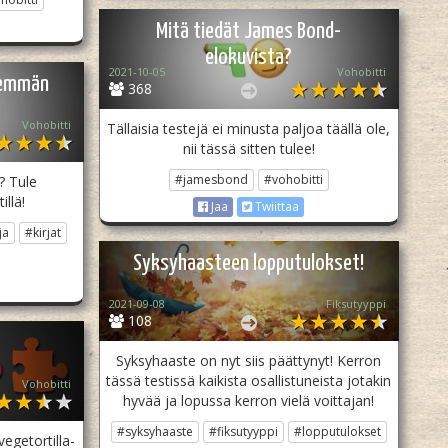
Mitä tiedät James Bond-
elokuvista?
2021-10-05
Vohobitti
enemmän
368
Vohobitti
Tällaisia testejä ei minusta paljoa täällä ole,
nii tässä sitten tulee!
#jamesbond
#vohobitti
? Tule
illä!
Jaa
Twiittaa
ja
#kirjat
Syksyhaasteen lopputulokset!
2021-09-08
Fiksutyyppi
108
Syksyhaaste on nyt siis päättynyt! Kerron
tässä testissä kaikista osallistuneista jotakin
Vohobitti
hyvää ja lopussa kerron vielä voittajan!
#syksyhaaste
#fiksutyyppi
#lopputulokset
egetortilla-