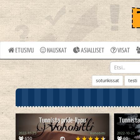
ETUSIVU
HAUSKAT
ASIALLISET
VISAT
soturikissat
testi
Tunnista pride-lippu
Tunnista 
2022-10-25
Vohobitti
2022-10-25
650
60