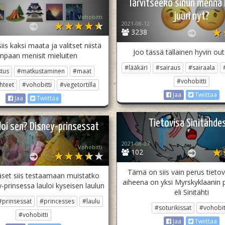
Tarvitseeko sinun mennä l
juuri nyt?
Vohobitti
2021-08-12
3238
is kaksi maata ja valitset niistä
Joo tässä tällainen hyvin out
mpaan menisit mieluiten
#lääkäri
#sairaus
#sairaala
tus
#matkustaminen
#maat
#vohobitti
hteet
#vohobitti
#vegetortilla
Jaa
Twiittaa
Jaa
Twiittaa
Tietovisa Sinitähde
loi sen? Disney-prinsessat
2021-08-07
Vohobitti
102
Tämä on siis vain perus tietov
set siis testaamaan muistatko
aiheena on yksi Myrskyklaanin p
-prinsessa lauloi kyseisen laulun
eli Sinitähti
#prinsessat
#princesses
#laulu
#soturikissat
#vohobit
#vohobitti
Jaa
Twiittaa