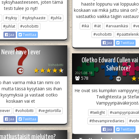
n syksyhaasteeseen, joten tämä
haaste loppunu vai loppuuko
testi tulee jo nyt!
koskaan vai mikä juttu siinä on? J
vastaatko vaikka tägiin vastaus
n
#syksy
#syksyhaaste
#juhla
#ikä
#iät
#arvaanikäsi
#ve
#juhlat
#vohobitti
#vohobitti
#päättelenik
Jaa
Twiittaa
Jaa
Twiittaa
Never have I ever
Oletko Edward Cullen vai
Vohobitti
Salvatore?
2021-08-18
578
o ihan varma mikä tän nimi on
 mutta tässä kysytään siis ihan
He ovat siis kumpikin vampyyre
kysymyksiä ja vastaat ootko
Twilighteista ja Stefa
koskaan vai et
Vampyyripäiväkirjoist
eiever
#vohobitti
#vegetortilla
#twilight
#vampyyripäiväk
Jaa
Twiittaa
#thevampirediaries
#voho
Jaa
Twiittaa
 matkustaisit mieluiten?