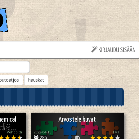
KIRJAUDU SISÄÄN
putoatjos
hauskat
hemical
Arvostele kuvat
Vohobitti
2022-04-15
TMT
285