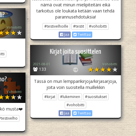
nämä ovat minun mielipiteitäni eikä
tarkoitus ole loukata ketään vaan tehdä
li?
parannusehdotuksia!
#testivelhoille
#testit
#vohobitti
Vohobitti
Jaa
Twiittaa
Kirjat joita suosittelen
tti
2021-08-01
Vohobitti
133
ho?
Tässä on mun lempparikirjoja/kirjasarjoja,
joita voin suositella muillekkin
Vohobitti
#kirjat
#lukeminen
#suositukset
#vohobitti
tekö musta❤️
Jaa
Twiittaa
#testivelho