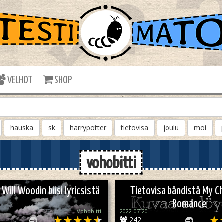
VELHOT
SHOP
hauska
sk
harrypotter
tietovisa
joulu
moi
vohobitti
Will Woodin biisi lyricsistä
Tietovisa bändistä My C
Romance
Vohobitti
2022-07-20
242