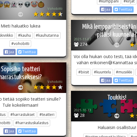
#kumppani
#kirjat
Vohobitti
Jaa
Twiittaa
Mieti haluatko lukea
Mikä lempparibiiseistän
pitäisi kuunnella?
kiviikko
#kauhu
#kauhutarina
2021-11-07
#vohobitti
274
Jaa
Twiittaa
Voi olla hiukan outo testi, tää i
vähän erikoinen😅Kannattaa sil
Sopisiko teatteri
#biisit
#kuuntelu
#musiikki
harrastukseksesi?
Jaa
Twiittaa
Vohobitti
Toukkis!
o tietää sopiiko teatteri sinulle?
Tule kokeilemaan!
2021-10-13
tus
#harrastukset
#teatteri
28
obitti
#harrastuskalastus
Haluaisin osallistuu!
Jaa
Twiittaa
#testimadonystäväkirja
#vo