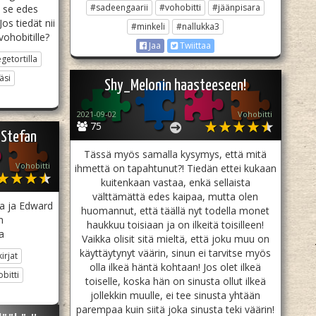
#sadeengaarii
#vohobitti
#jäänpisara
 se edes
os tiedät nii
#minkeli
#nallukka3
vohobitille?
Jaa
Twiittaa
getortilla
äsi
Shy_Melonin haasteeseen!
2021-09-02
Vohobitti
75
 Stefan
Tässä myös samalla kysymys, että mitä
Vohobitti
ihmettä on tapahtunut?! Tiedän ettei kukaan
kuitenkaan vastaa, enkä sellaista
välttämättä edes kaipaa, mutta olen
ja ja Edward
huomannut, että täällä nyt todella monet
n
haukkuu toisiaan ja on ilkeitä toisilleen!
a
Vaikka olisit sitä mieltä, että joku muu on
käyttäytynyt väärin, sinun ei tarvitse myös
irjat
olla ilkeä häntä kohtaan! Jos olet ilkeä
bitti
toiselle, koska hän on sinusta ollut ilkeä
jollekkin muulle, ei tee sinusta yhtään
parempaa kuin siitä joka sinusta teki väärin!