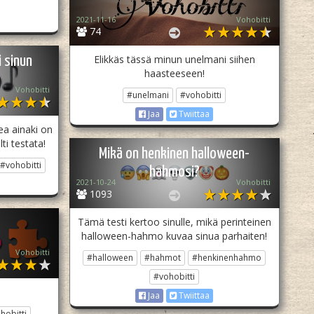
2021-11-16
Vohobitti
74
Elikkäs tässä minun unelmani siihen
i sinun
haasteeseen!
Vohobitti
#unelmani
#vohobitti
Jaa
Twiittaa
dea ainaki on
ti testata!
Mikä on henkinen halloween-
#vohobitti
hahmosi?
2021-10-24
Vohobitti
1093
Tämä testi kertoo sinulle, mikä perinteinen
halloween-hahmo kuvaa sinua parhaiten!
Vohobitti
#halloween
#hahmot
#henkinenhahmo
#vohobitti
Jaa
Twiittaa
hobitti