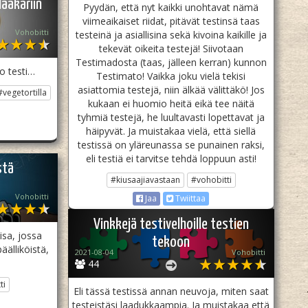
ääkäriin
Pyydän, että nyt kaikki unohtavat nämä
viimeaikaiset riidat, pitävät testinsä taas
Vohobitti
testeinä ja asiallisina sekä kivoina kaikille ja
tekevät oikeita testejä! Siivotaan
Testimadosta (taas, jälleen kerran) kunnon
o testi…
Testimato! Vaikka joku vielä tekisi
asiattomia testejä, niin älkää välittäkö! Jos
#vegetortilla
kukaan ei huomio heitä eikä tee näitä
tyhmiä testejä, he luultavasti lopettavat ja
häipyvät. Ja muistakaa vielä, että siellä
testissä on yläreunassa se punainen raksi,
eli testiä ei tarvitse tehdä loppuun asti!
stä
#kiusaajiavastaan
#vohobitti
Vohobitti
Jaa
Twiittaa
Vinkkejä testivelhoille testien
isa, jossa
tekoon
äälliköistä,
2021-08-04
Vohobitti
44
ti
Eli tässä testissä annan neuvoja, miten saat
testeistäsi laadukkaampia. Ja muistakaa että