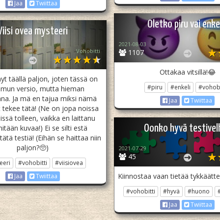
Jaa
Twiittaa
Oletko piru vai enke
Viisi ovea mysteeri
2021-08-03
Vohobitti
1107
Ottakaa vitsillä!😂
yt täällä paljon, joten tässä on
#piru
#enkeli
#vohobi
mun versio, mutta hieman
a. Ja mä en tajua miksi nämä
Jaa
Twiittaa
tekee tätä! (Ne on jopa noissa
ssä tolleen, vaikka en laittanu
Oonko hyvä testivel
mitään kuvaa!) Ei se silti estä
ätä testiä! (Eihän se haittaa niin
paljon?🥺)
2021-07-29
45
eeri
#vohobitti
#viisiovea
Kiinnostaa vaan tietää tykkäät
Jaa
Twiittaa
#vohobitti
#hyvä
#huono
Jaa
Twiittaa