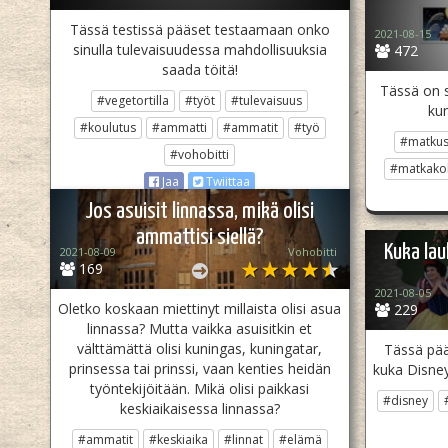
Tässä testissä pääset testaamaan onko
2021-08-15
sinulla tulevaisuudessa mahdollisuuksia
472
saada töitä!
Tässä on si
#vegetortilla
#työt
#tulevaisuus
ku
#koulutus
#ammatti
#ammatit
#työ
#matkus
#vohobitti
#matkako
Jaa
Twiittaa
Jos asuisit linnassa, mikä olisi
ammattisi siellä?
Kuka lau
2021-08-09
Vohobitti
169
2021-08-05
Oletko koskaan miettinyt millaista olisi asua
229
linnassa? Mutta vaikka asuisitkin et
välttämättä olisi kuningas, kuningatar,
Tässä pää
prinsessa tai prinssi, vaan kenties heidän
kuka Disney
työntekijöitään. Mikä olisi paikkasi
#disney
keskiaikaisessa linnassa?
#ammatit
#keskiaika
#linnat
#elämä