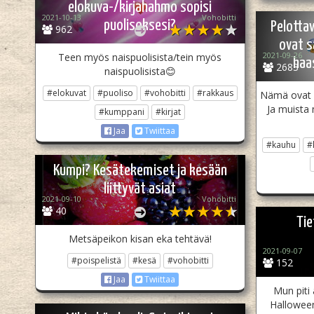
elokuva-/kirjahahmo sopisi
2021-10-13
Vohobitti
puolisoksesi?
Pelottav
962
ovat 
2021-09-26
Teen myös naispuolisista/tein myös
haa
2683
naispuolisista😊
#elokuvat
#puoliso
#vohobitti
#rakkaus
Nämä ovat s
Ja muista 
#kumppani
#kirjat
Jaa
Twiittaa
#kauhu
#
Kumpi? Kesätekemiset ja kesään
liittyvät asiat
2021-09-10
Vohobitti
40
Tie
Metsäpeikon kisan eka tehtävä!
2021-09-07
#poispelistä
#kesä
#vohobitti
152
Jaa
Twiittaa
Mun piti 
Halloween,