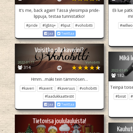
It’s me, back again! Tässä yleisimpiä pride-
Eli lue pät
lippuja, testaa tunnistatko!
mi
#pride
#lgbtq+
#liput
#vohobitti
#willw
Jaa
Twiittaa
Voisitko olla kaverini?
Mikä l
2022-01-11
Vohobitti
314
2022-01-09
182
Hmm…mäki tein tämmösen…
Teinpä toise
#kaveri
#kaverit
#kaveruus
#vohobitti
#laadukkaattestit
#biisit
#
Jaa
Twiittaa
Tietovisa joululauluista!
Kauhut