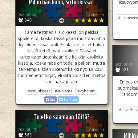
Mihin hän kuoli, Soturikissat
Fiksutyypi
2021-09-04
Vohobitti
#hallowee
349
Tämä testihän siis oikeasti on pelkkiä
spoilereita, koska tässä pitää muistaa mihin
kyseinen kissa kuoli. Eli älä tee jos et halua
tietää ketkä ovat kuolleet! Tässä ei
kuitenkaan tietenkään ole kaikkia kuolleita
kissoja, koska niitä on todella paljon, mutta
2021-08-30
tärkeimpiä. Olen lukenut kaikki nyt 4.9.2021
521
suomennetut kirjat, eli siitä voi sitten miettiä
spoilaako jotain.
En ees o
suomeksi,
#soturikissat
#kuolema
#vohobitti
random 
Jaa
Twiittaa
#neverhav
Tuletko saamaan töitä?
2021-08-17
Vohobitti
563
Mihin