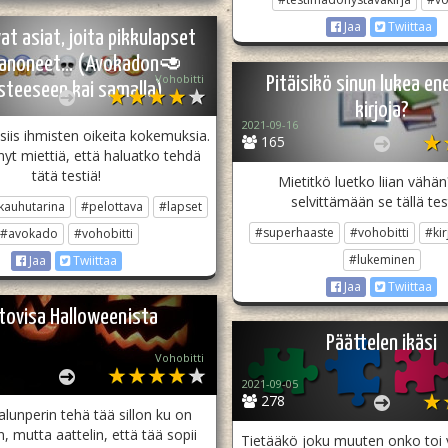
Jaa
Twiittaa
at asiat, joita pikkulapset
sanoneet… (Avokadon🥑
Vohobitti
Pitäisikö sinun lukea 
steeseen kai samalla)
kirjoja?
2021-09-16
iis ihmisten oikeita kokemuksia.
165
nyt miettiä, että haluatko tehdä
tätä testiä!
Mietitkö luetko liian vähän
selvittämään se tällä test
kauhutarina
#pelottava
#lapset
#superhaaste
#vohobitti
#kir
#avokado
#vohobitti
#lukeminen
Jaa
Twiittaa
Jaa
Twiittaa
tovisa Halloweenista
Päättelen ikäsi
Vohobitti
2021-09-05
278
alunperin tehä tää sillon ku on
 mutta aattelin, että tää sopii
Tietääkö joku muuten onko toi v