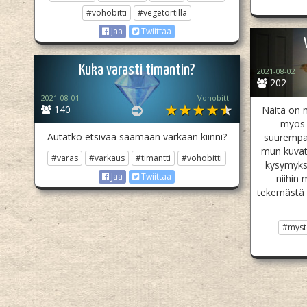
#vohobitti
#vegetortilla
Jaa
Twiittaa
Kuka varasti timantin?
2021-08-02
202
2021-08-01
Vohobitti
140
Näitä on n
myös 
Autatko etsivää saamaan varkaan kiinni?
suurempan
mun kuvat 
#varas
#varkaus
#timantti
#vohobitti
kysymyksi
Jaa
Twiittaa
niihin 
tekemästä t
#myst