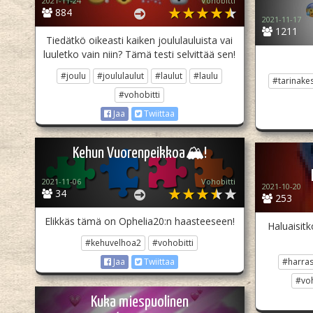
2021-11-24
Vohobitti
884
2021-11-17
1211
Tiedätkö oikeasti kaiken joululauluista vai
luuletko vain niin? Tämä testi selvittää sen!
#joulu
#joululaulut
#laulut
#laulu
#tarinakes
#vohobitti
Jaa
Twiittaa
Kehun Vuorenpeikkoa🏔!
2021-11-06
Vohobitti
2021-10-20
34
253
Elikkäs tämä on Ophelia20:n haasteeseen!
Haluaisitk
#kehuvelhoa2
#vohobitti
#harras
Jaa
Twiittaa
#voh
Kuka miespuolinen