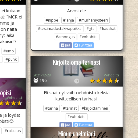
 ei kukaan
Arvostele
vat: ”MCR ei
#nippe
#lahja
#murhamysteeri
amme ja
#testimadostakivapaikka
#gta
#hauskat
 on näitä
nyt aika
#amongus
#vohobitti
akaisin!?
Jaa
Twiittaa
#emo
i
#punk
Kirjoita oma tarinasi
2021-12-28
Vohobitti
196
n
opisi
Eli saat nyt vaihtoehdoista keksiä
Vohobitti
kuvitteellisen tarinasi!
#tarina
#tarinat
#kirjoittaminen
 ja löydät
#vohobitti
obitti😊
Jaa
Twiittaa
#rakkaus
Minun unelmiani