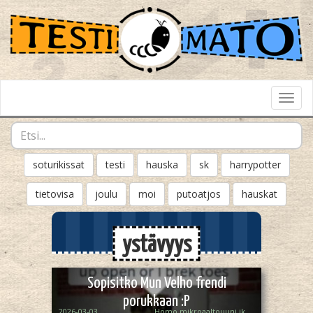
Toggl
Navig
soturikissat
testi
hauska
sk
harrypotter
tietovisa
joulu
moi
putoatjos
hauskat
ystävyys
Sopisitko Mun Velho frendi
porukkaan :P
2026-03-03
Homo mikroaaltouuni ikeasta