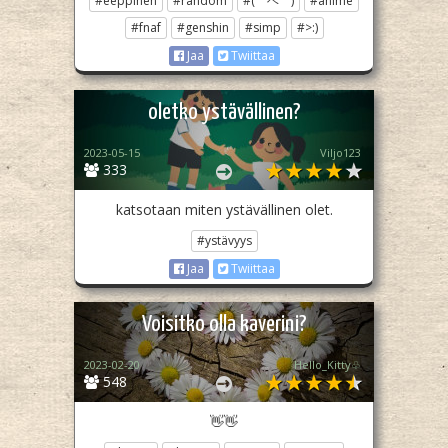
#eeppinen
#random
#(⁠￣⁠ヘ⁠￣)
#anime
#fnaf
#genshin
#simp
#>:)
Jaa
Twiittaa
oletko ystävällinen?
2023-05-15
Viljo123
333
katsotaan miten ystävällinen olet.
#ystävyys
Jaa
Twiittaa
Voisitko olla kaverini?
2023-02-20
Hello_Kitty♧
548
👋👋