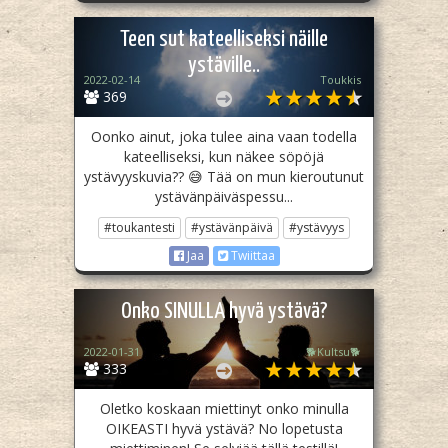
Teen sut kateelliseksi näille
ystäville..
2022-02-14
Toukkis
369
Oonko ainut, joka tulee aina vaan todella
kateelliseksi, kun näkee söpöjä
ystävyyskuvia?? 😅 Tää on mun kieroutunut
ystävänpäiväspessu...
#toukantesti
#ystävänpäivä
#ystävyys
Jaa
Twiittaa
Onko SINULLA hyvä ystävä?
2022-01-31
🐕Kultsu🐕
333
Oletko koskaan miettinyt onko minulla
OIKEASTI hyvä ystävä? No lopetusta