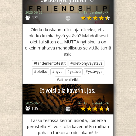
Oletko hyvä ystävä? 🤍
2025-06-22
💫~Tähdenlento~💫
472
Oletko koskaan tullut ajatelleeksi, että
oletko kuinka hyvä ystävä? Mahdollisesti
olet tai sitten et.. MUTTA nyt sinulla on
oikein mahtava mahdollisuus selvittää tämä
asia!
#tähdenlentotestit
#oletkohyväystävä
#oletko
#hyvä
#ystävä
#ystävyys
#aitovaifeikki
Jaa
Twiittaa
Et voisi olla kaverini, jos..
2025-06-17
💫~Tähdenlento~💫
139
Tässä testissä kerron asioita, joidenka
perustella ET voisi olla kaverini! En millään
pahalla tarkoita todellakaan! ✨