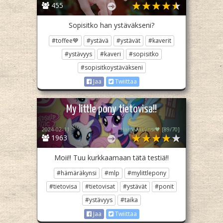
455
Sopisitko han ystäväkseni?
#toffee💙
#ystävä
#ystävät
#kaverit
#ystävyys
#kaveri
#sopisitko
#sopisitkoystäväkseni
Jaa
Twiittaa
My little pony tietovisa!!
2024-02-11
Hämäräkynsi🖤 [89/70]
1963
Moii!! Tuu kurkkaamaan tätä testiä!!
#hämäräkynsi
#mlp
#mylittlepony
#tietovisa
#tietovisat
#ystävät
#ponit
#ystävyys
#taika
Jaa
Twiittaa