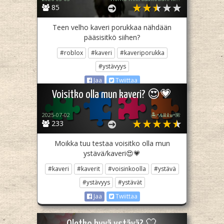
85
Teen velho kaveri porukkaa nähdään
pääsisitkö siihen?
#roblox
#kaveri
#kaveriporukka
#ystävyys
Jaa
Twiittaa
Voisitko olla mun kaveri? 😍💗
2025-07-02
🏝️•𝑨𝒊𝒌𝒌𝒖•🌺
233
Moikka tuu testaa voisitko olla mun
ystävä/kaveri😍💗
#kaveri
#kaverit
#voisinkoolla
#ystävä
#ystävyys
#ystävät
Jaa
Twiittaa