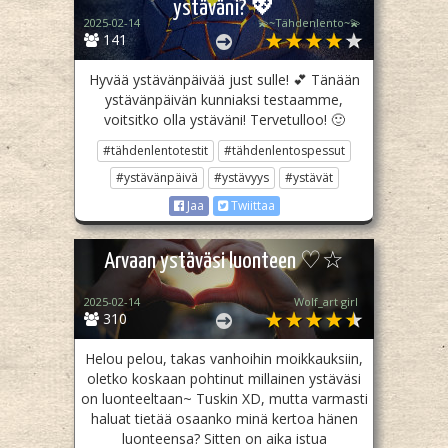
ystäväni? 💖
2025-02-14
💫~Tähdenlento~💫
141
Hyvää ystävänpäivää just sulle! 💕 Tänään
ystävänpäivän kunniaksi testaamme,
voitsitko olla ystäväni! Tervetulloo! 🙂
#tähdenlentotestit
#tähdenlentospessut
#ystävänpäivä
#ystävyys
#ystävät
Jaa
Twiittaa
Arvaan ystäväsi luonteen ♡☆
2025-02-14
Wolf_art girl ‎
310
Helou pelou, takas vanhoihin moikkauksiin,
oletko koskaan pohtinut millainen ystäväsi
on luonteeltaan~ Tuskin XD, mutta varmasti
haluat tietää osaanko minä kertoa hänen
luonteensa? Sitten on aika istua