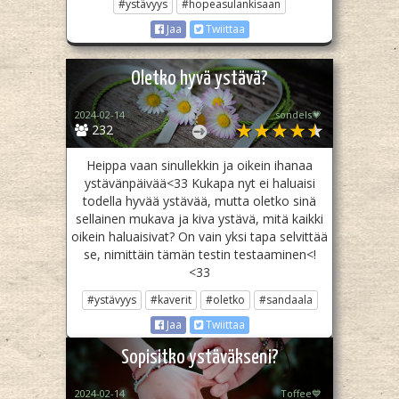
#ystävyys
#hopeasulankisaan
Jaa
Twiittaa
Oletko hyvä ystävä?
2024-02-14
sondels💗
232
Heippa vaan sinullekkin ja oikein ihanaa
ystävänpäivää<33 Kukapa nyt ei haluaisi
todella hyvää ystävää, mutta oletko sinä
sellainen mukava ja kiva ystävä, mitä kaikki
oikein haluaisivat? On vain yksi tapa selvittää
se, nimittäin tämän testin testaaminen<!
<33
#ystävyys
#kaverit
#oletko
#sandaala
Jaa
Twiittaa
Sopisitko ystäväkseni?
2024-02-14
Toffee💙