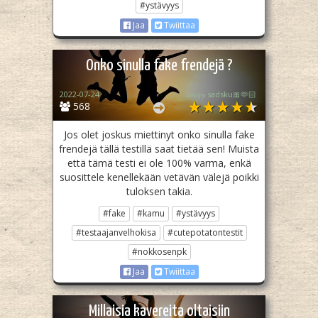
#ystävyys
Jaa
Twiittaa
Onko sinulla fake frendejä ?
2022-07-24
𝓼𝓸𝓾𝓹𝔂 sadsku🎀🫶🏻
568
Jos olet joskus miettinyt onko sinulla fake
frendejä tällä testillä saat tietää sen! Muista
että tämä testi ei ole 100% varma, enkä
suosittele kenellekään vetävän välejä poikki
tuloksen takia.
#fake
#kamu
#ystävyys
#testaajanvelhokisa
#cutepotatontestit
#nokkosenpk
Jaa
Twiittaa
Millaisia kavereita oltaisiin