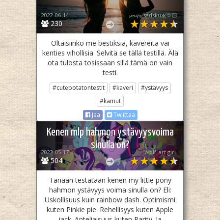
2022-06-14
𝓼𝓸𝓾𝓹𝔂 sadsku🎀🫶🏻
230
Oltaisiinko me bestiksiä, kavereita vai
kenties vihollisia. Selvitä se tällä testillä. Älä
ota tulosta tosissaan sillä tämä on vain
testi.
#cutepotatontestit
#kaveri
#ystävyys
#kamut
Jaa
Twiittaa
Kenen mlp hahmon ystävyysvoima
sinulla on?
2022-05-17
Wolf_art girl ‎
504
Tänään testataan kenen my little pony
hahmon ystävyys voima sinulla on? Eli:
Uskollisuus kuin rainbow dash. Optimismi
kuten Pinkie pie. Rehellisyys kuten Apple
jack. Anteliaisuus kuten Rarity. Ja