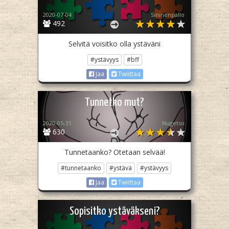
2020-07-04
Sininenpallo
492
Selvitä voisitko olla ystäväni
#ystävyys
#bff
Jaa
Twiittaa
Tunnetko mut?
2020-05-31
Nugetso
630
Tunnetaanko? Otetaan selvää!
#tunnetaanko
#ystävä
#ystävyys
Jaa
Twiittaa
Sopisitko ystäväkseni?