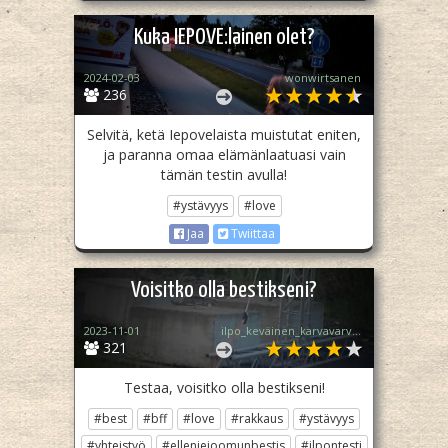
Kuka IEPOVE:lainen olet?
2024-02-03
wonwirtsanen
236
Selvitä, ketä Iepovelaista muistutat eniten,
ja paranna omaa elämänlaatuasi vain
tämän testin avulla!
#ystävyys
#love
Jaa
Twiittaa
Voisitko olla bestikseni?
2023-11-01
ilpo_keväinen_karvavarvas
321
Testaa, voisitko olla bestikseni!
#best
#bff
#love
#rakkaus
#ystävyys
#yhteistyö
#ellenieioomunbestis
#ilpontesti