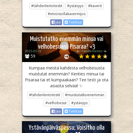
#tähdenlentotestit
#ystävyys
#kaverit
#etvoisiollakaverinijos
Jaa
Twiittaa
Muistutatko enemmän minua vai
velhobesuani, Pisaraa? <3
2025-05-12
💫~Tähdenlento~💫
59
Kumpaa meistä kahdesta velhobesusta
muistutat enemmän? Kenties minua tai
Pisaraa tai et kumpaakaan? Tee testi ja ota
asiasta selvää! ✨
#tähdenlentotestit
#muistutatkoenemmän
#velhobesut
#ystävyys
Jaa
Twiittaa
Ystävänpäiväspessu; Voisitko olla