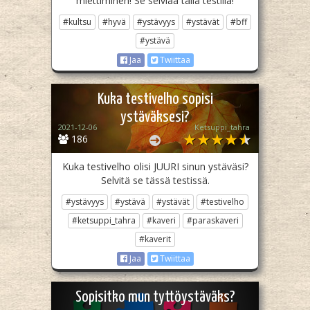
miettiminen! Se selviää tällä testillä!
#kultsu
#hyvä
#ystävyys
#ystävät
#bff
#ystävä
Jaa
Twiittaa
Kuka testivelho sopisi
ystäväksesi?
2021-12-06
Ketsuppi_tahra
186
Kuka testivelho olisi JUURI sinun ystäväsi?
Selvitä se tässä testissä.
#ystävyys
#ystävä
#ystävät
#testivelho
#ketsuppi_tahra
#kaveri
#paraskaveri
#kaverit
Jaa
Twiittaa
Sopisitko mun tyttöystäväks?