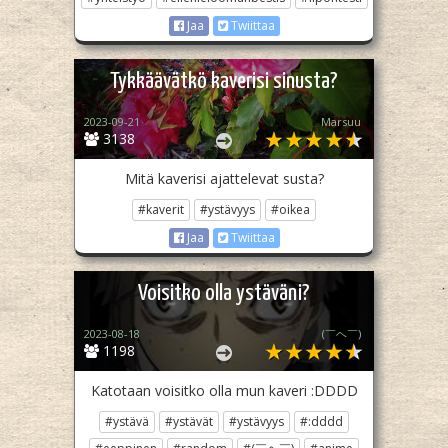
Jaa
Twiittaa
Tykkäävätkö kaverisi sinusta?
2023-09-21
Marsuu
3138
Mitä kaverisi ajattelevat susta?
#kaverit
#ystävyys
#oikea
Jaa
Twiittaa
Voisitko olla ystäväni?
2023-08-18
(⁠￣⁠ヘ⁠￣)
1198
Katotaan voisitko olla mun kaveri :DDDD
#ystävä
#ystävät
#ystävyys
#:dddd