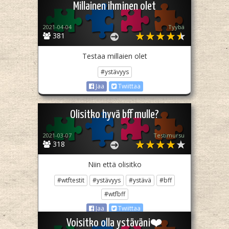
Millainen ihminen olet
2021-04-04
Tyybä
381
Testaa millaien olet
#ystävyys
Jaa
Twiittaa
Olisitko hyvä bff mulle?
2021-03-07
Testimursu
318
Niin että olisitko
#wtftestit
#ystävyys
#ystävä
#bff
#wtfbff
Jaa
Twiittaa
Voisitko olla ystäväni❤️