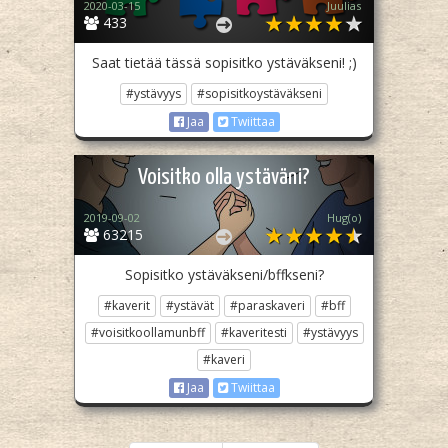
2020-03-15
Juulias
433
Saat tietää tässä sopisitko ystäväkseni! ;)
#ystävyys
#sopisitkoystäväkseni
Jaa
Twiittaa
Voisitko olla ystäväni?
2019-09-02
Hug(o)
63215
Sopisitko ystäväkseni/bffkseni?
#kaverit
#ystävät
#paraskaveri
#bff
#voisitkoollamunbff
#kaveritesti
#ystävyys
#kaveri
Jaa
Twiittaa