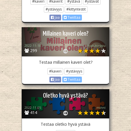
#kaveri
#kaverit
#ystävä
#ystävät
#ystävyys
#kittyntestit
Jaa
Twiittaa
Millainen kaveri olen?
2022-11-18
kirppukirppu
299
Testaa millainen kaveri olet?
#kaveri
#ystävyys
Jaa
Twiittaa
Oletko hyvä ystävä?
2022-11-05
minni
414
Testaa oletko hyvä ystävä