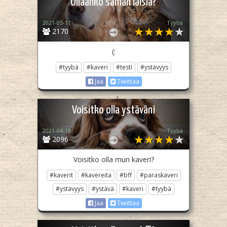
Ollaanko saman laisia?
2021-05-11
Tyybä
2170
(:
#tyybä
#kaveri
#testi
#ystävyys
Jaa
Twiittaa
Voisitko olla ystäväni
2021-04-18
Tyybä
2096
Voisitko olla mun kaveri?
#kaverit
#kavereita
#bff
#paraskaveri
#ystävyys
#ystävä
#kaveri
#tyybä
Jaa
Twiittaa