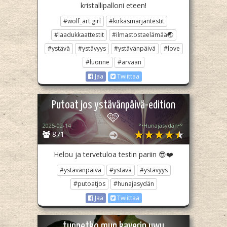
kristallipalloni eteen!
#wolf_art.girl
#kirkasmarjantestit
#laadukkaattestit
#ilmastostaelämää🌏
#ystävä
#ystävyys
#ystävänpäivä
#love
#luonne
#arvaan
Jaa
Twiittaa
Putoat jos ystävänpäivä-edition
🩷
2025-02-14
°•Hunajasydän•°
871
Helou ja tervetuloa testin pariin 😎❤️
#ystävänpäivä
#ystävä
#ystävyys
#putoatjos
#hunajasydän
Jaa
Twiittaa
tunnetko mun kaverin uwu