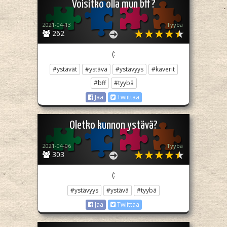
Voisitko olla mun bff?
2021-04-13
Tyybä
262
(:
#ystävät
#ystävä
#ystävyys
#kaverit
#bff
#tyybä
Jaa
Twiittaa
Oletko kunnon ystävä?
2021-04-06
Tyybä
303
(:
#ystävyys
#ystävä
#tyybä
Jaa
Twiittaa