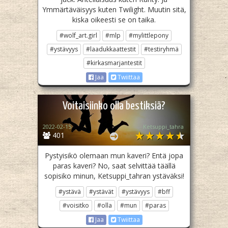
Ymmärtäväisyys kuten Twilight. Muutin sitä,
kiska oikeesti se on taika.
#wolf_art.girl
#mlp
#mylittlepony
#ystävyys
#laadukkaattestit
#testiryhmä
#kirkasmarjantestit
Jaa
Twiittaa
Voitaisiinko olla bestiksiä?
2022-02-15
Ketsuppi_tahra
401
Pystyisikö olemaan mun kaveri? Entä jopa
paras kaveri? No, saat selvittää täällä
sopisiko minun, Ketsuppi_tahran ystäväksi!
#ystävä
#ystävät
#ystävyys
#bff
#voisitko
#olla
#mun
#paras
Jaa
Twiittaa