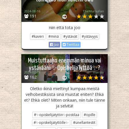
2024-08-16
TheMursuFan
191
niin että tota joo
#kaveri
#minä
#ystävät
#ystävyys
Jaa
Twiittaa
Muistuttaako enemmän minua vai
ystävääni ✨OpiskelijaTyttöä✨?
2024-02-26
marssy
162
Oletko ikinä miettinyt kumpaa meistä
velhobestiksistä sinä muistat eniten? Ehkä
et? Ehkä olet? Miten onkaan, niin tule tänne
ja selvitä!
#✨opiskelijatytön✨postilaa
#opille
#✨opiskelijatyttölle✨
#unellantestit