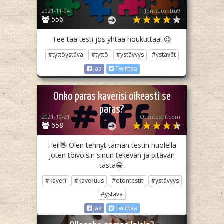
2021-11-04
Jonttutonttu9
556
Tee tää testi jos yhtää houkuttaa! 😉
#tyttöystävä
#tyttö
#ystävyys
#ystävät
Jaa
Twiittaa
Onko paras kaverisi oikeasti se
paras?
2021-10-21
Otontestit.com
658
Hei!👋 Olen tehnyt tämän testin huolella
joten toivoisin sinun tekevän ja pitävän
tästä😁.
#kaveri
#kaveruus
#otontestit
#ystävyys
#ystävä
Jaa
Twiittaa