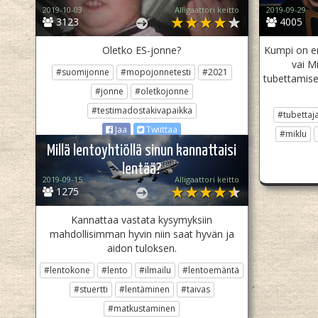
2019-10-03
Alligaattori keitto
2019-09-29
3123
4005
Oletko ES-jonne?
Kumpi on e
vai M
#suomijonne
#mopojonnetesti
#2021
tubettamise
#jonne
#oletkojonne
#testimadostakivapaikka
#tubettaj
Jaa
Twiittaa
#miklu
Millä lentoyhtiöllä sinun kannattaisi
lentää?
2019-09-15
Alligaattori keitto
1275
Kannattaa vastata kysymyksiin
mahdollisimman hyvin niin saat hyvän ja
aidon tuloksen.
#lentokone
#lento
#ilmailu
#lentoemäntä
#stuertti
#lentäminen
#taivas
#matkustaminen