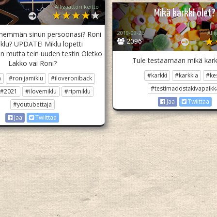
Alligaattori keitto
Mikä karkki olet?
2019-09-26
Alli
nemmän sinun persoonasi? Roni
2096
iklu? UPDATE! Miklu lopetti
n mutta tein uuden testin Oletko
Tule testaamaan mikä karkk
Lakko vai Roni?
#karkki
#karkkia
#ke
a
#ronijamiklu
#iloveroniback
#testimadostakivapaikk
#2021
#ilovemiklu
#ripmiklu
Jaa
Twiittaa
#youtubettaja
Jaa
Twiittaa