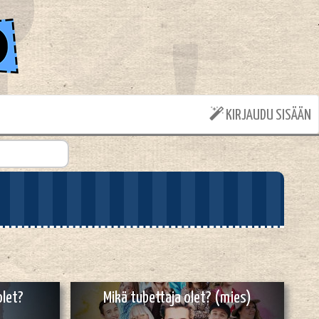
KIRJAUDU SISÄÄN
olet?
Mikä tubettaja olet? (mies)