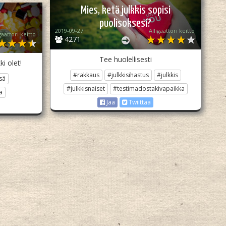
Mies, ketä julkkis sopisi
puolisoksesi?
2019-09-27
Alligaattori keitto
gaattori keitto
4271
Tee huolellisesti
i olet!
#rakkaus
#julkkisihastus
#julkkis
sä
#julkkisnaiset
#testimadostakivapaikka
a
Jaa
Twiittaa