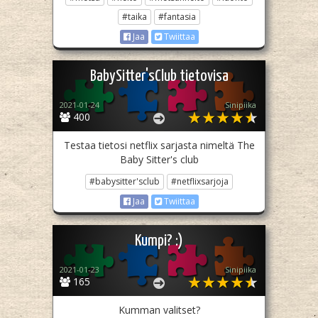
#taika
#fantasia
Jaa
Twiittaa
BabySitter'sClub tietovisa
2021-01-24
Sinipiika
400
Testaa tietosi netflix sarjasta nimeltä The
Baby Sitter's club
#babysitter'sclub
#netflixsarjoja
Jaa
Twiittaa
Kumpi? :)
2021-01-23
Sinipiika
165
Kumman valitset?