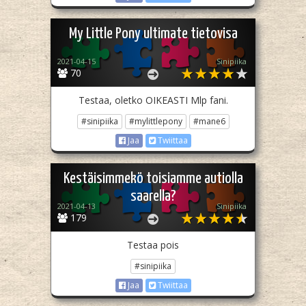
My Little Pony ultimate tietovisa
2021-04-15
Sinipiika
70
Testaa, oletko OIKEASTI Mlp fani.
#sinipiika
#mylittlepony
#mane6
Jaa
Twiittaa
Kestäisimmekö toisiamme autiolla
saarella?
2021-04-13
Sinipiika
179
Testaa pois
#sinipiika
Jaa
Twiittaa