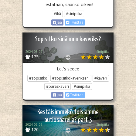
Testataan, saanko oikein!
#ikä
#sinipiika
Jaa
Twiittaa
Sopisitko sinä mun kaveriks?
2024-03-09
Sinipiika
175
Let's seeee
#sopisitko
#sopisitkokaverikseni
#kaveri
#paraskaveri
#sinipiika
Jaa
Twiittaa
Kestäisimmekö toisiamme
autiosaarella? part 3
2024-03-09
Sinipiika
120