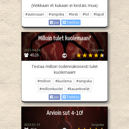
(Veikkaan et kukaan ei kestäis mua)
#autiosaari
#sinipiika
#testi
#lol
#läpäl
Jaa
Twiittaa
Milloin tulet kuolemaan?
2023-04-06
Sinipiika
4026
Testaa milloin todennäköisesti tulet
kuolemaan!
#milloin
#kuolema
#sinipiika
#milloinkuolet
#kauankoelät
Jaa
Twiittaa
Arvioin sut 4-10!
2023-01-31
Sinipiika