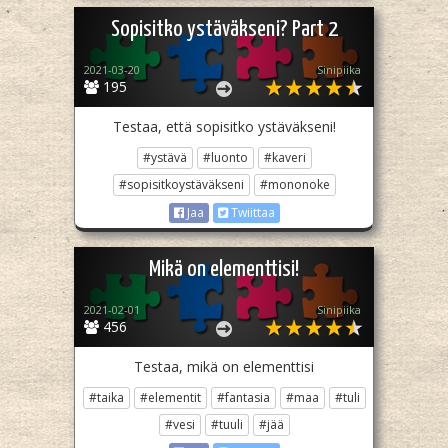
Sopisitko ystäväkseni? Part 2
2021-03-20
Sinipiika
195
Testaa, että sopisitko ystäväkseni!
#ystävä
#luonto
#kaveri
#sopisitkoystäväkseni
#mononoke
Jaa
Twiittaa
Mikä on elementtisi!
2021-02-01
Sinipiika
456
Testaa, mikä on elementtisi
#taika
#elementit
#fantasia
#maa
#tuli
#vesi
#tuuli
#jää