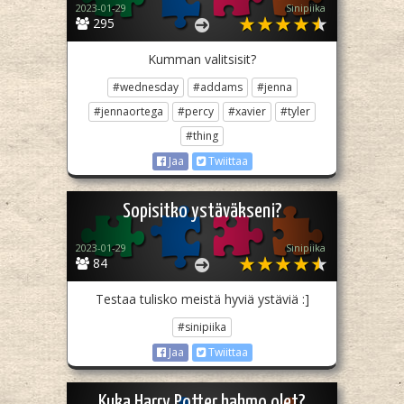
2023-01-29
Sinipiika
295
Kumman valitsisit?
#wednesday
#addams
#jenna
#jennaortega
#percy
#xavier
#tyler
#thing
Jaa
Twiittaa
Sopisitko ystäväkseni?
2023-01-29
Sinipiika
84
Testaa tulisko meistä hyviä ystäviä :]
#sinipiika
Jaa
Twiittaa
Kuka Harry Potter hahmo olet?