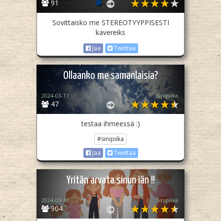
91
Sovittaisko me STEREOTYYPPISESTI
kavereiks
Jaa
Twiittaa
Ollaanko me samanlaisia?
2024-03-11
Sinipiika
47
testaa ihmeessä :)
#sinipiika
Jaa
Twiittaa
Yritän arvata sinun iän !!
2024-03-10
Sinipiika
904