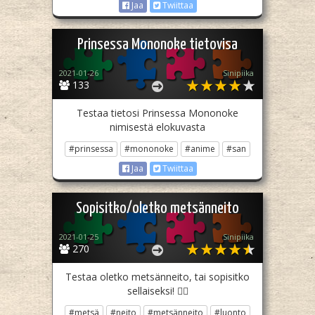
Jaa
Twiittaa
Prinsessa Mononoke tietovisa
2021-01-26
Sinipiika
133
Testaa tietosi Prinsessa Mononoke
nimisestä elokuvasta
#prinsessa
#mononoke
#anime
#san
Jaa
Twiittaa
Sopisitko/oletko metsänneito
2021-01-25
Sinipiika
270
Testaa oletko metsänneito, tai sopisitko
sellaiseksi! 🧝‍♀️
#metsä
#neito
#metsänneito
#luonto