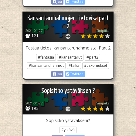
Jaa
Twiittaa
Kansantaruhahmojen tietovisa part
2
2021-01-27
Sinipiika
121
Testaa tietosi kansantaruhahmoista! Part 2
#fantasia
#kansantarut
#part2
#kansantaruhahmot
#taika
#uskomukset
Jaa
Twiittaa
Sopisitko ystäväkseni?
2021-01-27
Sinipiika
193
Sopisitko ystäväkseni?
#ystävä