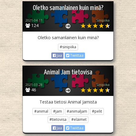
Oletko samanlainen kuin minä?
2021-04-11
Sinipiika
124
Oletko samanlainen kuin minä?
#sinipiika
Jaa
Twiittaa
Animal Jam tietovisa
2021-03-28
Sinipiika
46
Testaa tietosi Animal Jamista
#animal
#jam
#animaljam
#pelit
#tietovisa
#eläimet
Jaa
Twiittaa