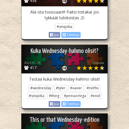
458
Älä ota tosissaan!!! Paitsi tottakai jos
tykkäät tuloksistas ;D
#sinipiika
Jaa
Twiittaa
Kuka Wednesday-hahmo olisit?
2023-01-29
Sinipiika
417
Testaa kuka Wednesday-hahmo olisit!
#wednesday
#tyler
#xavier
#netflix
#sinipiika
#thing
#jennaortega
#enid
Jaa
Twiittaa
This or that Wednesday-edition