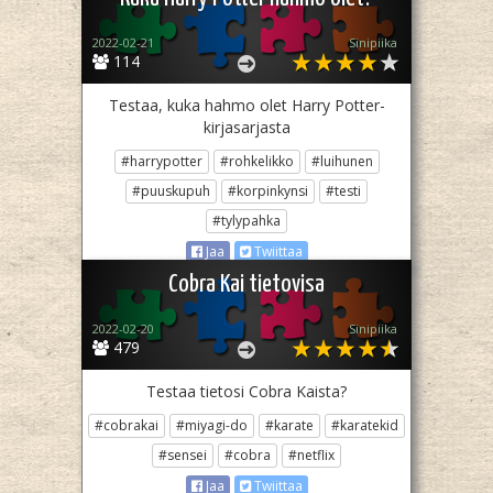
2022-02-21
Sinipiika
114
Testaa, kuka hahmo olet Harry Potter-
kirjasarjasta
#harrypotter
#rohkelikko
#luihunen
#puuskupuh
#korpinkynsi
#testi
#tylypahka
Jaa
Twiittaa
Cobra Kai tietovisa
2022-02-20
Sinipiika
479
Testaa tietosi Cobra Kaista?
#cobrakai
#miyagi-do
#karate
#karatekid
#sensei
#cobra
#netflix
Jaa
Twiittaa