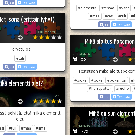
Jaa
Twiittaa
#elementit
#testaa
#värit
#maa
#vesi
#tuli
#i
let isona (erittäin lyhyt)
Jaa
Twiittaa
🏳️‍🌈Dimantti🇫🇮
Mikä aloitus Pokemon
Tervetuloa
2022-04-16
🏳
#tuli
155
Jaa
Twiittaa
Testataan mikä aloituspokem
#pioke
#poke
#pokemon
#l
ikä elementti olet?
#harrypotter
#ruoho
Eerik
Jaa
Twiittaa
ssä selviää, että mikä elementti
Mikä on sun element
olet.
2021-08-05
esi
#tuli
#maa
#ilma
1775