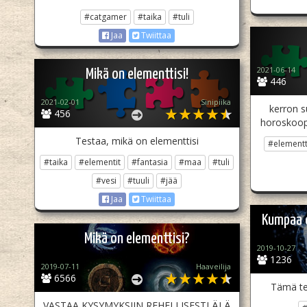
#catgamer
#taika
#tuli
Jaa
Twiittaa
2021-06-14
Mikä on elementtisi!
446
2021-02-01
Sinipiika
kerron s
456
horoskoopi
Testaa, mikä on elementtisi
#elementt
#taika
#elementit
#fantasia
#maa
#tuli
#vesi
#tuuli
#jää
Jaa
Twiittaa
Kumpaa e
Mikä on elementtisi?
2019-10-27
1236
2019-07-11
Haaveilija
6566
Tämä tes
VASTAA KYSYMYKSIIN REHELLISESTI ÄLÄ