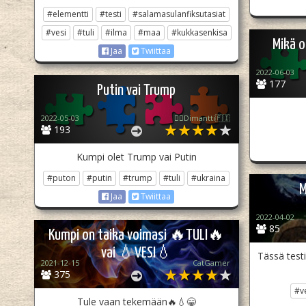
#elementti
#testi
#salamasulanfiksutasiat
#vesi
#tuli
#ilma
#maa
#kukkasenkisa
Mikä o
Jaa
Twiittaa
2022-06-03
177
Putin vai Trump
2022-05-03
🏳️‍🌈Dimantti🇫🇮
193
Kumpi olet Trump vai Putin
#puton
#putin
#trump
#tuli
#ukraina
M
Jaa
Twiittaa
2022-04-02
85
Kumpi on taika voimasi 🔥TULI🔥
vai 💧VESI💧
Tässä testi
2021-12-15
CatGamer
375
#v
Tule vaan tekemään🔥💧😁