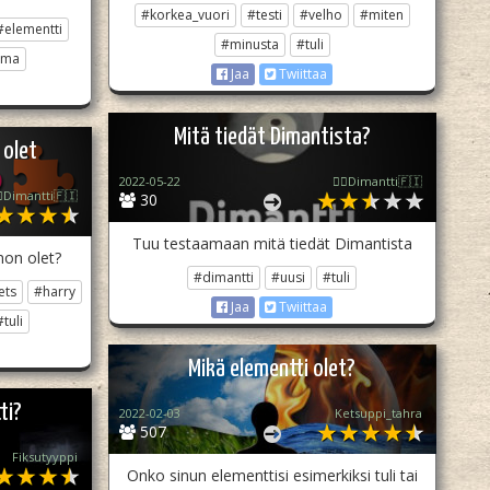
#korkea_vuori
#testi
#velho
#miten
#elementti
#minusta
#tuli
lma
Jaa
Twiittaa
Mitä tiedät Dimantista?
 olet
2022-05-22
🏳️‍🌈Dimantti🇫🇮
️‍🌈Dimantti🇫🇮
30
Tuu testaamaan mitä tiedät Dimantista
on olet?
#dimantti
#uusi
#tuli
ets
#harry
Jaa
Twiittaa
#tuli
Mikä elementti olet?
ti?
2022-02-03
Ketsuppi_tahra
507
Fiksutyyppi
Onko sinun elementtisi esimerkiksi tuli tai