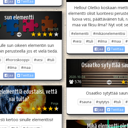
Jaa
Twiittaa
Hellou! Oletko koskaan miett
elementti olisit luonteesi perust
sun elementti
luova vesi, päättäväinen tuli, 
maa vai fiksu ilma? Nyt voit se
Pro123
#elementti
#mikäonelementtisi
#vesi
#tuli
#ilma
#maa
#
ulle sun oikeen elementin sun
Jaa
Twiittaa
n perusteella jos et vielä tiedä.
i
#horoskooppi
#vesi
#tuli
Osaatko sytyttää sa
#ilma
#maa
Jaa
Twiittaa
2020-10-04
Mä en oo
576
lementtiä edustaisi, vettä
Osaatko sytyttää sau
vai tulta?
#sauna
#sytytys
#tuli
#
Pinja
Jaa
Twiittaa
ti kertoo sinulle elementtisi!
Mikä elementti ole