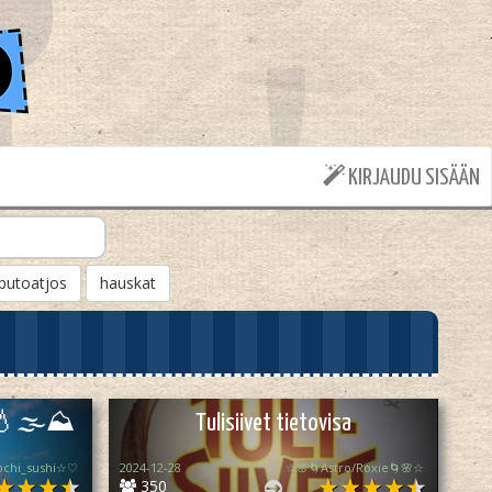
KIRJAUDU SISÄÄN
putoatjos
hauskat
🔥💧🌫⛰️
Tulisiivet tietovisa
chi_sushi☆♡
2024-12-28
☆🌸🌀Astro/Roxie🌀🌸☆
350