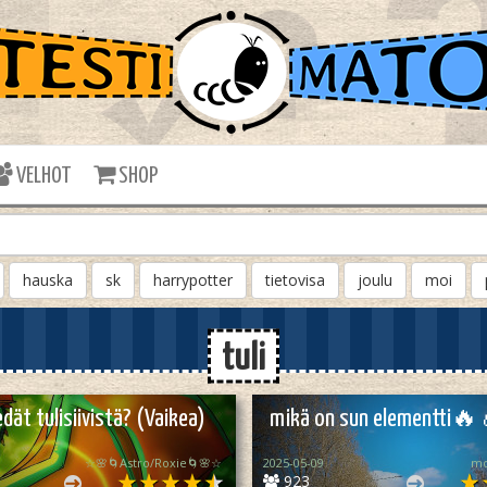
VELHOT
SHOP
hauska
sk
harrypotter
tietovisa
joulu
moi
tuli
edät tulisiivistä? (Vaikea)
mikä on sun elementti
☆🌸🌀Astro/Roxie🌀🌸☆
2025-05-09
mo
923