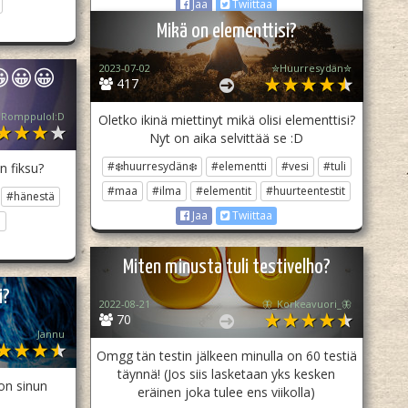
Jaa
Twiittaa
Mikä on elementtisi?
2023-07-02
✮Huurresydän✮
😀😀😀
417
Romppulol:D
Oletko ikinä miettinyt mikä olisi elementtisi?
Nyt on aika selvittää se :D
#❄️huurresydän❄️
#elementti
#vesi
#tuli
n fiksu?
#maa
#ilma
#elementit
#huurteentestit
#hänestä
Jaa
Twiittaa
n
Miten minusta tuli testivelho?
i?
2022-08-21
🦋_Korkeavuori_🦋
70
Jannu
Omgg tän testin jälkeen minulla on 60 testiä
täynnä! (Jos siis lasketaan yks kesken
on sinun
eräinen joka tulee ens viikolla)