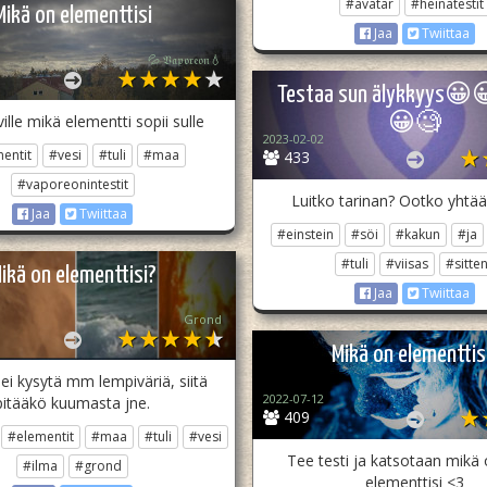
#avatar
#heinätestit
Mikä on elementtisi
Jaa
Twiittaa
💦 𝔙𝔞𝔭𝔬𝔯𝔢𝔬𝔫💧
Testaa sun älykkyys
ille mikä elementti sopii sulle
😀🧐
2023-02-02
entit
#vesi
#tuli
#maa
433
#vaporeonintestit
Luitko tarinan? Ootko yhtää
Jaa
Twiittaa
#einstein
#söi
#kakun
#ja
#tuli
#viisas
#sitte
ikä on elementtisi?
Jaa
Twiittaa
Grond
Mikä on elementtis
ei kysytä mm lempiväriä, siitä
2022-07-12
pitääkö kuumasta jne.
409
#elementit
#maa
#tuli
#vesi
Tee testi ja katsotaan mikä 
#ilma
#grond
elementtisi <3