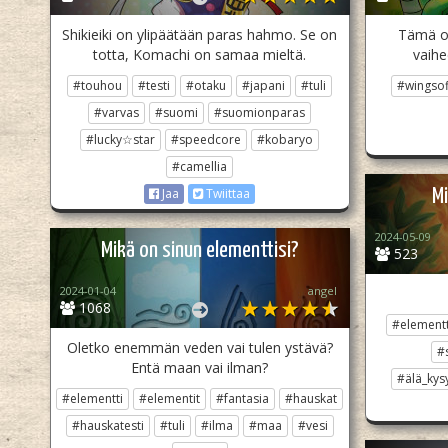
Shikieiki on ylipäätään paras hahmo. Se on
Tämä on
totta, Komachi on samaa mieltä.
vaihe
#touhou
#testi
#otaku
#japani
#tuli
#wingsof
#varvas
#suomi
#suomionparas
#lucky☆star
#speedcore
#kobaryo
#camellia
Mi
Jaa
Twiittaa
2024-05-09
Mikä on sinun elementtisi?
523
2024-01-04
angel
1068
#elementt
Oletko enemmän veden vai tulen ystävä?
#
Entä maan vai ilman?
#älä_kys
#elementti
#elementit
#fantasia
#hauskat
#hauskatesti
#tuli
#ilma
#maa
#vesi