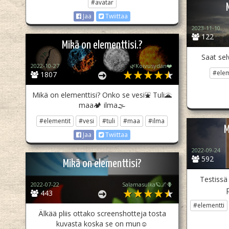
#avatar
Jaa
Twiittaa
2023-11-10
122
Mikä on elementtisi.?
Saat selv
2022-10-27
🌿Koivusydän❤️
#elem
1807
Mikä on elementtisi? Onko se vesi⛲️ Tuli🌋
maa🏕 ilma🌫
#elementit
#vesi
#tuli
#maa
#ilma
M
Jaa
Twiittaa
2022-09-24
592
Mikä on elementtisi?
Testissä 
2022-07-22
Salamasulka🪐🌌🪻
443
#elementti
Älkää pliis ottako screenshotteja tosta
kuvasta koska se on mun☺️