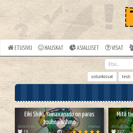
ETUSIVU
HAUSKAT
ASIALLISET
VISAT
soturikissat
testi
Eiki Shiki, Yamaxanadu on paras
Mitä ti
touhou hahmo
2026-07-23
Otahou
2025-08-06
19
327