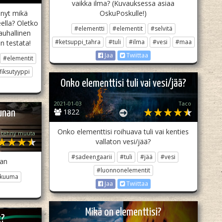
vaikka ilma? (Kuvauksessa asiaa
inyt mikä
OskuPoskulle!)
eella? Oletko
#elementti
#elementit
#selvitä
rauhallinen
#ketsuppi_tahra
#tuli
#ilma
#vesi
#maa
n testata!
Jaa
Twiittaa
#elementit
fiksutyyppi
Onko elementtisi tuli vai vesi/jää?
2021-01-03
Taco
1822
unan
Onko elementtisi roihuava tuli vai kenties
 tehny muuta
vallaton vesi/jää?
#sadeengaarii
#tuli
#jää
#vesi
nan
#luonnonelementit
kuuma
Jaa
Twiittaa
Mikä on elementtisi?
t?