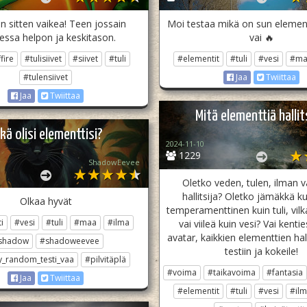
 sitten vaikea! Teen jossain
Moi testaa mikä on sun element
essa helpon ja keskitason.
vai 🔥
fire
#tulisiivet
#siivet
#tuli
#elementit
#tuli
#vesi
#ma
#tulensiivet
Jaa
Twiittaa
Jaa
Twiittaa
Mitä elementtiä halli
kä olisi elementtisi?
2024-11-10
1229
ShadowEevee
Oletko veden, tulen, ilman 
hallitsija? Oletko jämäkkä k
Olkaa hyvät
temperamenttinen kuin tuli, vilka
i
#vesi
#tuli
#maa
#ilma
vai viileä kuin vesi? Vai kenti
avatar, kaikkien elementtien hall
shadow
#shadoweevee
testiin ja kokeile!
y_random_testi_vaa
#pilvitäplä
#voima
#taikavoima
#fantasia
Jaa
Twiittaa
#elementit
#tuli
#vesi
#il