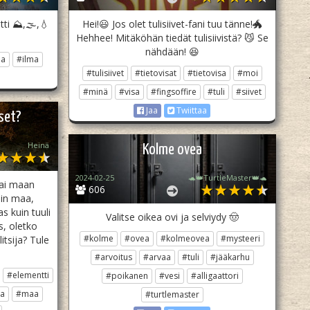
ti ⛰️,🌫,💧
Hei!😃 Jos olet tulisiivet-fani tuu tänne!🐲
Hehhee! Mitäköhän tiedät tulisiivistä? 😼 Se
nähdään! 😆
a
#ilma
#tulisiivet
#tietovisat
#tietovisa
#moi
#minä
#visa
#fingsoffire
#tuli
#siivet
Jaa
Twiittaa
tset?
Heinä
Kolme ovea
2024-02-25
🐢👑TurtleMaster👑🐢
vai maan
606
uin maa,
s kuin tuuli
Valitse oikea ovi ja selviydy 🤠
es, oletko
#kolme
#ovea
#kolmeovea
#mysteeri
itsija? Tule
#arvoitus
#arvaa
#tuli
#jääkarhu
#elementti
#poikanen
#vesi
#alligaattori
ma
#maa
#turtlemaster