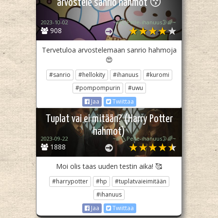
arvostele sanrio hahmot 😚
2023-10-02
~🌈🌜Pelle-ihanuus🌛🌈~
908
Tervetuloa arvostelemaan sanrio hahmoja
😍
#sanrio
#hellokity
#ihanuus
#kuromi
#pompompurin
#uwu
Jaa
Twiittaa
Tuplat vai ei mitään? (Harry Potter
hahmot)
2023-09-22
~🌈🌜Pelle-ihanuus🌛🌈~
1888
Moi olis taas uuden testin aika! 🥰
#harrypotter
#hp
#tuplatvaieimitään
#ihanuus
Jaa
Twiittaa