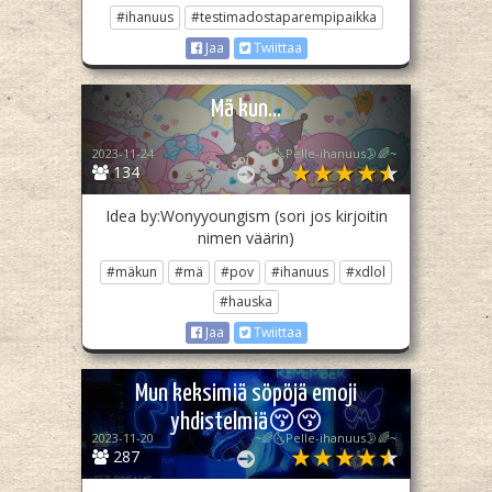
#ihanuus
#testimadostaparempipaikka
Jaa
Twiittaa
Mä kun...
2023-11-24
~🌈🌜Pelle-ihanuus🌛🌈~
134
Idea by:Wonyyoungism (sori jos kirjoitin
nimen väärin)
#mäkun
#mä
#pov
#ihanuus
#xdlol
#hauska
Jaa
Twiittaa
Mun keksimiä söpöjä emoji
yhdistelmiä😚😚
2023-11-20
~🌈🌜Pelle-ihanuus🌛🌈~
287