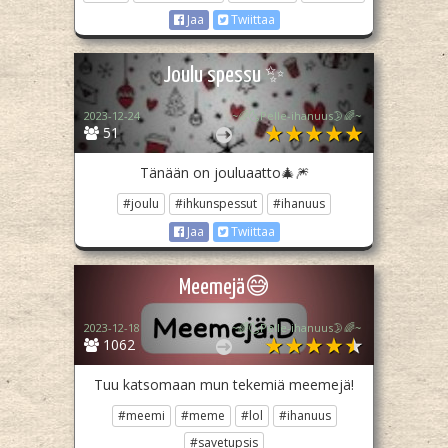
Jaa
Twiittaa
Joulu spessu ✨
2023-12-24
~🌈🌜Pelle-ihanuus🌛🌈~
51
Tänään on jouluaatto🎄🎆
#joulu
#ihkunspessut
#ihanuus
Jaa
Twiittaa
Meemejä😅
2023-12-18
~🌈🌜Pelle-ihanuus🌛🌈~
1062
Tuu katsomaan mun tekemiä meemejä!
#meemi
#meme
#lol
#ihanuus
#savetupsis