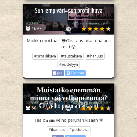
Sun lempiväri=sun profiilikuva
2023-09-17
~🌈🌜Pelle-ihanuus🌛🌈~
1697
Moikka moi taas! 🐸Olis taas aika tehä uus
testi 😚
#profiilikuva
#taustakuva
#ihanuus
#esittelyyn
Jaa
Twiittaa
𝐌𝐮𝐢𝐬𝐭𝐚𝐭𝐤𝐨 𝐞𝐧𝐞𝐦𝐦𝐚̈𝐧
𝐦𝐢𝐧𝐮𝐚 𝐯𝐚𝐢 𝐯𝐞𝐥𝐡𝐨𝐩𝐞𝐫𝐮𝐧𝐚𝐚?
2023-09-13
~🌈🌜Pelle-ihanuus🌛🌈~
🌻(velho perunan kisaan)
60
Tää o𝐧 𝐬𝐢𝐢𝐬 velho perunan kisaan 🌹
#ihanuus
#pottutesti