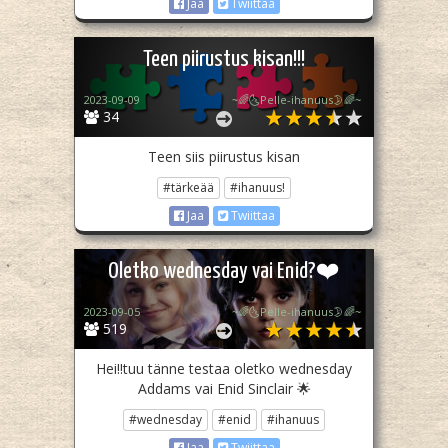
Jaa
Twiittaa
Teen piirustus kisan!!!
2023-09-09
~🌈🌜Pelle-ihanuus🌛🌈~
34
Teen siis piirustus kisan
#tärkeää
#ihanuus!
Jaa
Twiittaa
Oletko wednesday vai Enid?❤️
2023-09-05
~🌈🌜Pelle-ihanuus🌛🌈~
519
Hei!!tuu tänne testaa oletko wednesday
Addams vai Enid Sinclair 🌟
#wednesday
#enid
#ihanuus
Jaa
Twiittaa