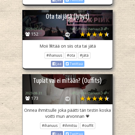
Ota tai jätä (lyhyt)
2023-09-04
~🌈🌜Pelle-ihanuus🌛🌈~
152
Moii 🌺tää on siis ota tai jätä
#ihanuus
#ota
#jätä
Jaa
Twiittaa
Tuplat vai ei mitään? (Ouffits)
2023-08-31
~🌈🌜Pelle-ihanuus🌛🌈~
173
Onnea ihmitsulle joka päätti tän testin koska
voitti mun arvonnan 💗
#ihanuus
#ihmitsu
#ouffit
Jaa
Twiittaa