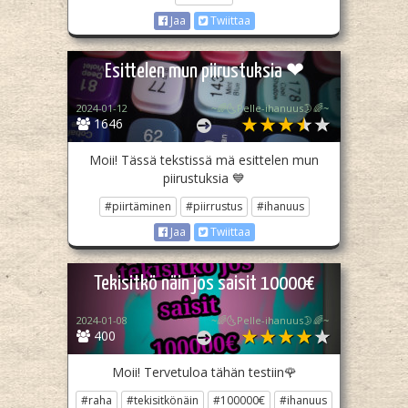
Jaa
Twiittaa
Esittelen mun piirustuksia ❤
2024-01-12
~🌈🌜Pelle-ihanuus🌛🌈~
1646
Moii! Tässä tekstissä mä esittelen mun
piirustuksia 💙
#piirtäminen
#piirrustus
#ihanuus
Jaa
Twiittaa
Tekisitkö näin jos saisit 10000€
2024-01-08
~🌈🌜Pelle-ihanuus🌛🌈~
400
Moii! Tervetuloa tähän testiin🌹
#raha
#tekisitkönäin
#100000€
#ihanuus