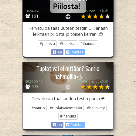
2024-05-13
~🌈🌜Pelle-ihanuus🌛🌈~
161
Tervetuloa taas uuteen testiin:D Tänään
leikitään piilosta jo toisen kerran! 😊
#piilosta
#hauskat
#ihanuus
Jaa
Twiittaa
Tuplat vai ei mitään? Sanrio
hahmoilla<3
2024-05-12
~🌈🌜Pelle-ihanuus🌛🌈~
473
Tervetuloa taas uuden testin pariin ❤
#sanrio
#tuplatvaieimitään
#hellokitty
#ihanuus
Jaa
Twiittaa