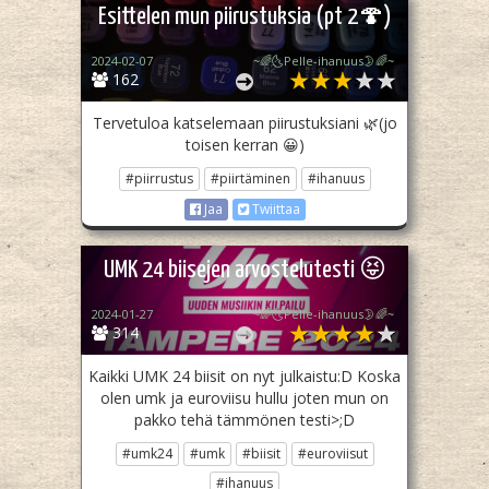
Esittelen mun piirustuksia (pt 2🍄)
2024-02-07
~🌈🌜Pelle-ihanuus🌛🌈~
162
Tervetuloa katselemaan piirustuksiani 🌿(jo
toisen kerran 😀)
#piirrustus
#piirtäminen
#ihanuus
Jaa
Twiittaa
UMK 24 biisejen arvostelutesti 😝
2024-01-27
~🌈🌜Pelle-ihanuus🌛🌈~
314
Kaikki UMK 24 biisit on nyt julkaistu:D Koska
olen umk ja euroviisu hullu joten mun on
pakko tehä tämmönen testi>;D
#umk24
#umk
#biisit
#euroviisut
#ihanuus