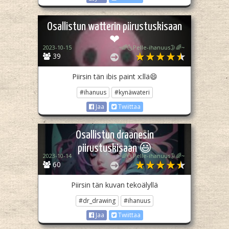
Osallistun watterin piirustuskisaan
❤
2023-10-15
~🌈🌜Pelle-ihanuus🌛🌈~
39
Piirsin tän ibis paint x:llä😄
#ihanuus
#kynäwateri
Jaa
Twiittaa
Osallistun draanesin
piirustuskisaan 😃
2023-10-14
~🌈🌜Pelle-ihanuus🌛🌈~
60
Piirsin tän kuvan tekoälyllä
#dr_drawing
#ihanuus
Jaa
Twiittaa