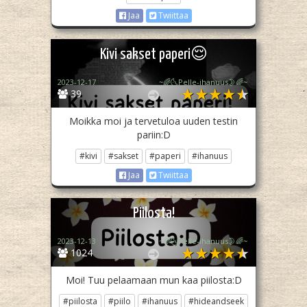
Jaa
Twiittaa
Kivi sakset paperi😌
2023-12-17
~🌈🌜Pelle-ihanuus🌛🌈~
39
Moikka moi ja tervetuloa uuden testin
pariin:D
#kivi
#sakset
#paperi
#ihanuus
Jaa
Twiittaa
Piilosta!
2023-12-13
~🌈🌜Pelle-ihanuus🌛🌈~
1024
Moi! Tuu pelaamaan mun kaa piilosta:D
#piilosta
#piilo
#ihanuus
#hideandseek