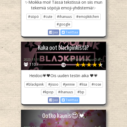
✨Moikka moi! Tässä tekstissä on siis mun
tekemiä söpöjä emoji-yhdistemiä✨
#söpö
#cute
#ihanuus
#emojikitchen
#google
Jaa
Twiittaa
Kuka oot blackpinkistä?
2023-11-11
~🌈🌜Pelle-ihanuus🌛🌈~
1107
Heidoo💗🖤Ois uuden testin aika 🖤💗
#blackpink
#jisoo
#jennie
#lisa
#rose
#kpop
#ihanuus
#bp
Jaa
Twiittaa
Ootko kaunis😍💓