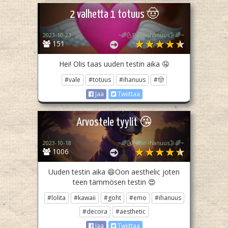
2 valhetta 1 totuus 🤠
2023-10-23
~🌈🌜Pelle-ihanuus🌛🌈~
151
Hei! Olis taas uuden testin aika 🤤
#vale
#totuus
#ihanuus
#🤠
Jaa
Twiittaa
Arvostele tyylit 😘
2023-10-18
~🌈🌜Pelle-ihanuus🌛🌈~
1006
Uuden testin aika 😄Oon aesthelic joten
teen tämmösen testin 😍
#lolita
#kawaii
#goht
#emo
#ihanuus
#decora
#aesthetic
Jaa
Twiittaa