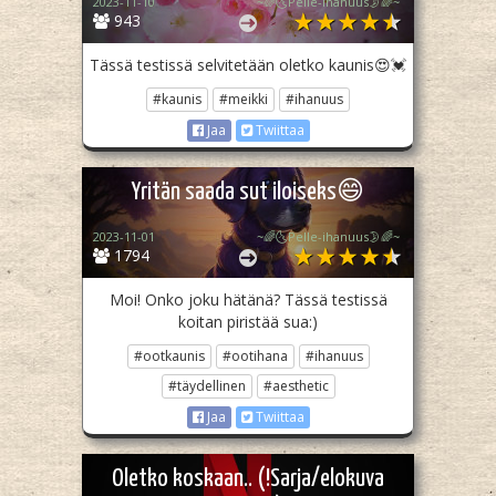
2023-11-10
~🌈🌜Pelle-ihanuus🌛🌈~
943
Tässä testissä selvitetään oletko kaunis😍💓
#kaunis
#meikki
#ihanuus
Jaa
Twiittaa
Yritän saada sut iloiseks😄
2023-11-01
~🌈🌜Pelle-ihanuus🌛🌈~
1794
Moi! Onko joku hätänä? Tässä testissä
koitan piristää sua:)
#ootkaunis
#ootihana
#ihanuus
#täydellinen
#aesthetic
Jaa
Twiittaa
Oletko koskaan.. (!Sarja/elokuva