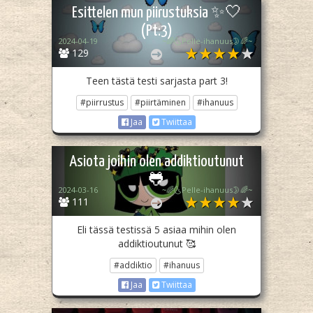
Esittelen mun piirustuksia ✨🤍
(Pt:3)
2024-04-19
~🌈🌜Pelle-ihanuus🌛🌈~
129
Teen tästä testi sarjasta part 3!
#piirrustus
#piirtäminen
#ihanuus
Jaa
Twiittaa
Asiota joihin olen addiktioutunut
🐸
2024-03-16
~🌈🌜Pelle-ihanuus🌛🌈~
111
Eli tässä testissä 5 asiaa mihin olen
addiktioutunut 🥰
#addiktio
#ihanuus
Jaa
Twiittaa