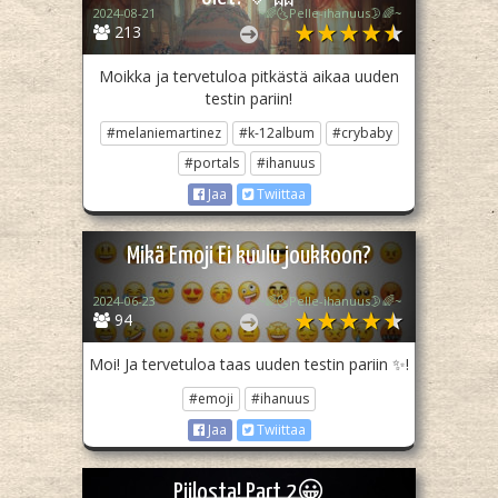
2024-08-21
~🌈🌜Pelle-ihanuus🌛🌈~
213
Moikka ja tervetuloa pitkästä aikaa uuden
testin pariin!
#melaniemartinez
#k-12album
#crybaby
#portals
#ihanuus
Jaa
Twiittaa
Mikä Emoji Ei kuulu joukkoon?
2024-06-23
~🌈🌜Pelle-ihanuus🌛🌈~
94
Moi! Ja tervetuloa taas uuden testin pariin ✨!
#emoji
#ihanuus
Jaa
Twiittaa
Piilosta! Part 2😀