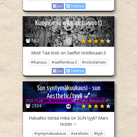
Jaa
Twiittaa
Kumpi(nolo elämäni hahmot)
2023-11-27
~🌈🌜Pelle-ihanuus🌛🌈~
562
Moii! Tää testi on Swiftin testikisaan:3
#ihanuus
#swiftienkisa:3
#noloelämäni
Jaa
Twiittaa
Sun syntymäkuukausi - sun
Aesthetic/tyyli 💅
2023-11-26
~🌈🌜Pelle-ihanuus🌛🌈~
2324
Haluatko tietää mikä on SUN tyyli? Mars
testiin ✨
#syntymäkuukausi
#aesthetic
#tyyli