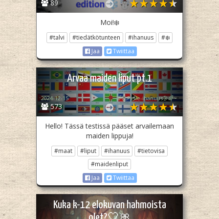
89
Moi!❄️
#talvi
#tiedätkötunteen
#ihanuus
#❄️
Jaa
Twiittaa
Arvaa maiden liput pt.1
2024-12-15
~🌈🌜Pelle-ihanuus🌛🌈~
573
Hello! Tässä testissä pääset arvailemaan
maiden lippuja!
#maat
#liput
#ihanuus
#tietovisa
#maidenliput
Jaa
Twiittaa
Kuka k-12 elokuvan hahmoista
olet?🤍🎀