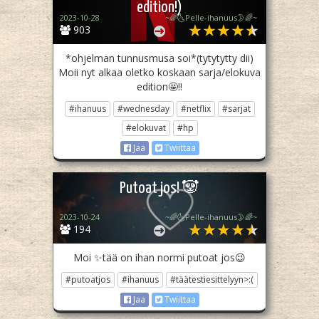
edition!)
2023-10-28
~🌈🌜Pelle-ihanuus🌛🌈~
903
*ohjelman tunnusmusa soi*(tytytytty dii)
Moii nyt alkaa oletko koskaan sarja/elokuva
edition🤩!!
#ihanuus
#wednesday
#netflix
#sarjat
#elokuvat
#hp
Jaa
Twiittaa
Putoat jos! 🐼
2023-10-24
~🌈🌜Pelle-ihanuus🌛🌈~
194
Moi ✨tää on ihan normi putoat jos😉
#putoatjos
#ihanuus
#täätestiesittelyyn>:(
Jaa
Twiittaa