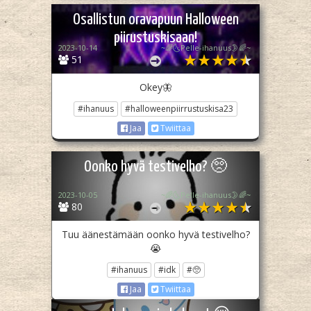
Osallistun oravapuun Halloween
piirustuskisaan!
2023-10-14
~🌈🌜Pelle-ihanuus🌛🌈~
51
Okey🦋
#ihanuus
#halloweenpiirrustuskisa23
Jaa
Twiittaa
Oonko hyvä testivelho? 🥺
2023-10-05
~🌈🌜Pelle-ihanuus🌛🌈~
80
Tuu äänestämään oonko hyvä testivelho?
😭
#ihanuus
#idk
#🥺
Jaa
Twiittaa