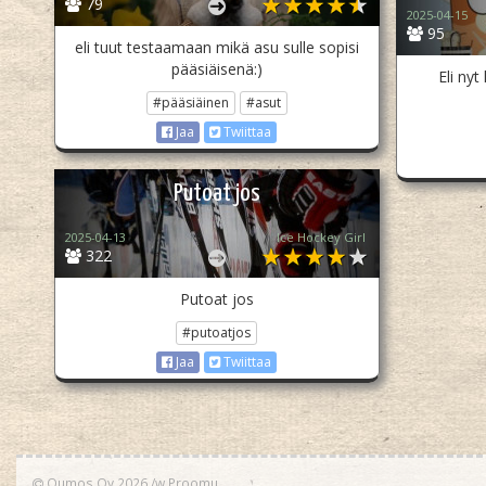
79
2025-04-15
95
eli tuut testaamaan mikä asu sulle sopisi
pääsiäisenä:)
Eli ny
#pääsiäinen
#asut
Jaa
Twiittaa
Putoat jos
2025-04-13
Ice Hockey Girl
322
Putoat jos
#putoatjos
Jaa
Twiittaa
Qumos Oy 2026
/w
Proomu