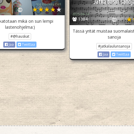
Jatka biisin sanoj
Ice Hockey Girl
2025-04-14
Ic
1384
t katotaan mikä on sun lempi
lastenohjelma:)
Tässä yrität muistaa suomalaist
#@hauskat
sanoja
Jaa
Twiittaa
#jatkalaulunsanoja
Jaa
Twiittaa