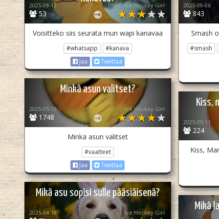
2025-09-12
Ice Hockey Girl
2025-09-06
53
843
Voisitteko siis seurata mun wapi kanavaa
Smash or
#whatsapp
#kanava
#smash
Jaa
Twiittaa
Minkä asun valitset?
Kiss, 
2025-05-13
Ice Hockey Girl
1748
2025-05-11
224
Minkä asun valitset
Kiss, Mar
#vaatteet
Jaa
Twiittaa
Mikä asu sopisi sulle pääsiäisenä?
Mikä l
2025-04-18
Ice Hockey Girl