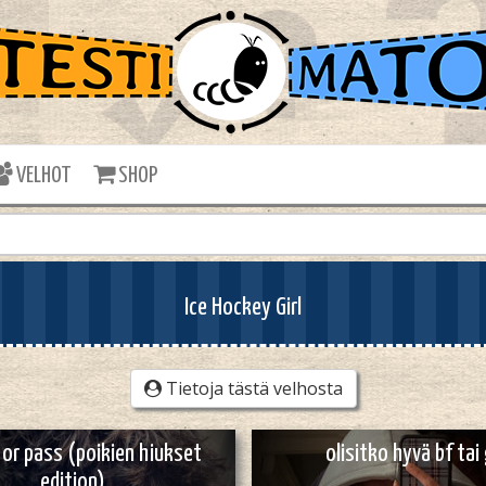
VELHOT
SHOP
Ice Hockey Girl
Tietoja tästä velhosta
or pass (poikien hiukset
olisitko hyvä bf tai
edition)