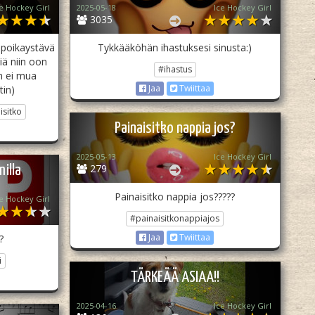
e Hockey Girl
2025-05-18
Ice Hockey Girl
3035
ä poikaystävä
Tykkääköhän ihastuksesi sinusta:)
iä niin oon
#ihastus
in ei mua
Jaa
Twiittaa
tin)
isitko
Painaisitko nappia jos?
2025-05-13
Ice Hockey Girl
279
milla
Painaisitko nappia jos?????
e Hockey Girl
#painaisitkonappiajos
Jaa
Twiittaa
?
i
TÄRKEÄÄ ASIAA!!
2025-04-16
Ice Hockey Girl