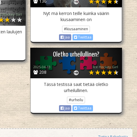
136
a
Nyt mä kerron teille kuinka väärin
e Hockey Girl
kiusaaminen on
#kiusaaminen
en laulujen
Jaa
Twiittaa
Oletko urheilullinen?
2025-04-13
Ice Hockey Girl
208
Tässä testissä saat tietää oletko
urheilullinen.
#urheilu
Jaa
Twiittaa
Tietoa Palvelusta