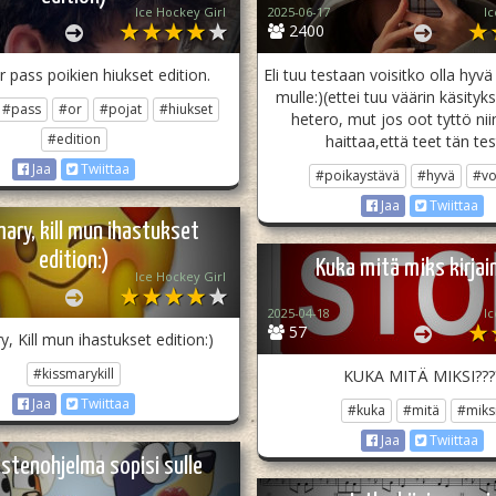
Ice Hockey Girl
2025-06-17
Ic
2400
 pass poikien hiukset edition.
Eli tuu testaan voisitko olla hyv
mulle:)(ettei tuu väärin käsityks
#pass
#or
#pojat
#hiukset
hetero, mut jos oot tyttö ni
#edition
haittaa,että teet tän tes
Jaa
Twiittaa
#poikaystävä
#hyvä
#vo
Jaa
Twiittaa
mary, kill mun ihastukset
edition:)
Kuka mitä miks kirjai
Ice Hockey Girl
2025-04-18
Ic
57
y, Kill mun ihastukset edition:)
#kissmarykill
KUKA MITÄ MIKSI???
Jaa
Twiittaa
#kuka
#mitä
#miks
Jaa
Twiittaa
astenohjelma sopisi sulle