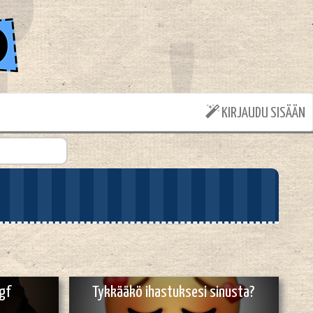
KIRJAUDU SISÄÄN
 gf
Tykkääkö ihastuksesi sinusta?