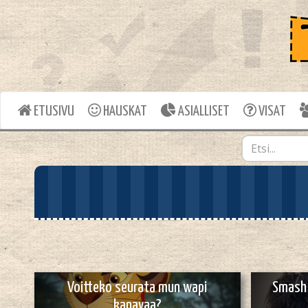
ETUSIVU
HAUSKAT
ASIALLISET
VISAT
Voitteko seurata mun wapi
Smash 
kanavaa?