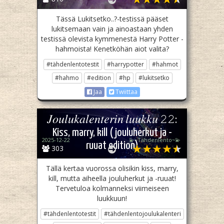
Tässä Lukitsetko..?-testissä pääset
lukitsemaan vain ja ainoastaan yhden
testissä olevista kymmenestä Harry Potter -
hahmoista! Kenetköhän aiot valita?
#tähdenlentotestit
#harrypotter
#hahmot
#hahmo
#edition
#hp
#lukitsetko
Jaa
Twiittaa
𝐽𝑜𝑢𝑙𝑢𝑘𝑎𝑙𝑒𝑛𝑡𝑒𝑟𝑖𝑛 𝑙𝑢𝑢𝑘𝑘𝑢 𝟸𝟸:
Kiss, marry, kill (jouluherkut ja -
2025-12-22
💫~Tähdenlento~💫
ruuat edition)
303
Tällä kertaa vuorossa olisikin kiss, marry,
kill, mutta aiheella jouluherkut ja -ruuat!
Tervetuloa kolmanneksi viimeiseen
luukkuun!
#tähdenlentotestit
#tähdenlentojoulukalenteri