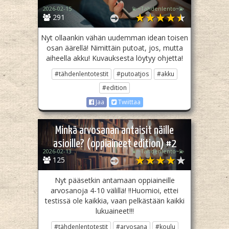
2026-02-15
💫~Tähdenlento~💫
291
Nyt ollaankin vähän uudemman idean toisen
osan äärellä! Nimittäin putoat, jos, mutta
aiheella akku! Kuvauksesta löytyy ohjetta!
#tähdenlentotestit
#putoatjos
#akku
#edition
Jaa
Twiittaa
Minkä arvosanan antaisit näille
asioille? (oppiaineet edition) #2
2026-02-13
💫~Tähdenlento~💫
125
Nyt pääsetkin antamaan oppiaineille
arvosanoja 4-10 välillä! ‼️Huomioi, ettei
testissä ole kaikkia, vaan pelkästään kaikki
lukuaineet!‼️
#tähdenlentotestit
#arvosana
#koulu