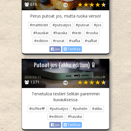
616
Perus putoat jos, mutta ruoka versio!
#matttestit
#putoatjos
#putoat
#jos
#hauskat
#hauska
#testi
#ruoka
#edition
#ruoat
#safka
#safkat
Jaa
Twiittaa
Putoat jos (akku edition)📱
2026-05-11
Toffee💙
1371
Tervetuloa testiin! Selitän paremmin
kuvauksessa
#toffee💙
#putoatjos
#puhelin
#akku
#edition
#hauska
Jaa
Twiittaa