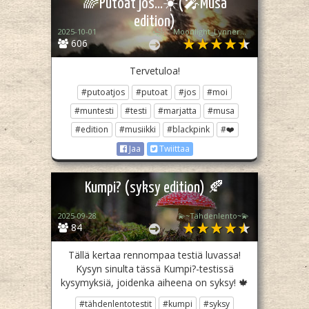
🌈Putoat jos...☀️(🎤Musa
edition)
2025-10-01
꧁♡ Moonlight_Lynner_Lover ♡꧂
606
Tervetuloa!
#putoatjos
#putoat
#jos
#moi
#muntesti
#testi
#marjatta
#musa
#edition
#musiikki
#blackpink
#❤️
Jaa
Twiittaa
Kumpi? (syksy edition) 🍂
2025-09-28
💫~Tähdenlento~💫
84
Tällä kertaa rennompaa testiä luvassa!
Kysyn sinulta tässä Kumpi?-testissä
kysymyksiä, joidenka aiheena on syksy! 🍁
#tähdenlentotestit
#kumpi
#syksy