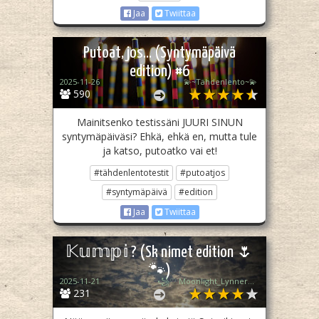
Jaa
Twiittaa
Putoat, jos... (Syntymäpäivä
edition) #6
2025-11-26
💫~Tähdenlento~💫
590
Mainitsenko testissäni JUURI SINUN
syntymäpäiväsi? Ehkä, ehkä en, mutta tule
ja katso, putoatko vai et!
#tähdenlentotestit
#putoatjos
#syntymäpäivä
#edition
Jaa
Twiittaa
𝕂𝕦𝕞𝕡𝕚 ? (Sk nimet edition 🌷
🐾)
2025-11-21
꧁♡ Moonlight_Lynner_Lover ♡꧂
231