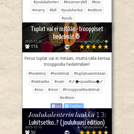
#joulukalenteri
#kissmarrykill
#kiss
#marry
#kill
#jouluherkut
#edition
#joulu
Jaa
Twiittaa
Tuplat vai ei mitään -trooppiset
hedelmät🍍
2025-12-22
ᴏᴘᴀᴀʟɪӄᴜᴜᯓ₊ ⊹꧂🌌🌪
116
Perus tuplat vai ei mitään, mutta tällä kertaa
trooppisilla hedelmillä🍉
#hedelmä
#hedelmät
#tuplatvaieimitään
#lukitsetko
#nam
#🌌🌪opaalikuu🌪🌌
#moi
#moii
#trooppisethedelmät
#edition
Jaa
Twiittaa
𝐽𝑜𝑢𝑙𝑢𝑘𝑎𝑙𝑒𝑛𝑡𝑒𝑟𝑖𝑛 𝑙𝑢𝑢𝑘𝑘𝑢 𝟷𝟹:
Lukitsetko..? (joulukuusi edition)
2025-12-13
💫~Tähdenlento~💫
50