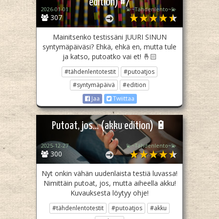
edition) #7
2026-01-01
💫~Tähdenlento~💫
307
Mainitsenko testissäni JUURI SINUN
syntymäpäiväsi? Ehkä, ehkä en, mutta tule
ja katso, putoatko vai et! 🤞🏻
#tähdenlentotestit
#putoatjos
#syntymäpäivä
#edition
Jaa
Twiittaa
Putoat, jos... (akku edition) 🔋
2025-12-27
💫~Tähdenlento~💫
300
Nyt onkin vähän uudenlaista testiä luvassa!
Nimittäin putoat, jos, mutta aiheella akku!
Kuvauksesta löytyy ohje!
#tähdenlentotestit
#putoatjos
#akku