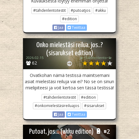
Kuvauksesta löytyy enemmän ohjetta!
#tähdenlentotestit
#putoatjos
#akku
#edition
Jaa
Twiittaa
Onko mielestäsi reilua, jos..?
(sisarukset edition)
2026-02-15
💫~Tähdenlento~💫
62
Ovatkohan nämä testissä mainitsemani
asiat mielestäsi reiluja vai ei? No se on sinun
mielipiteesi ja voit kertoa sen tässä testissä!
#tähdenlentotestit
#edition
#onkomielestäsireiluajos
#sisarukset
Jaa
Twiittaa
Putoat, jos... (akku edition) 🔋 #2