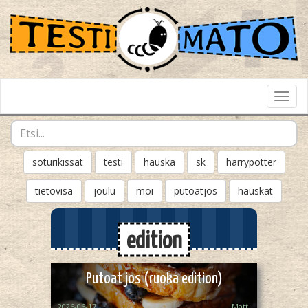
Toggl
Navig
soturikissat
testi
hauska
sk
harrypotter
tietovisa
joulu
moi
putoatjos
hauskat
edition
Putoat jos (ruoka edition)
2026-06-17
Matt