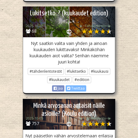
Lukitsetko..? (kuukaudet edition)
2025-10-20
💫~Tähdenlento~💫
68
Nyt saatkin valita vain yhden ja ainoan
kuukauden lukittavaksi! Minkäköhän
kuukauden aiot valita? Senhän näemme
juuri kohta!
#tähdenlentotestit
#lukitsetko
#kuukausi
#kuukaudet
#edition
Jaa
Twiittaa
Minkä arvosanan antaisit näille
asioille? (Koulu edition)
2025-10-05
💫~Tähdenlento~💫
757
Nyt pääsetkin vähän arvostelemaan erilaisia