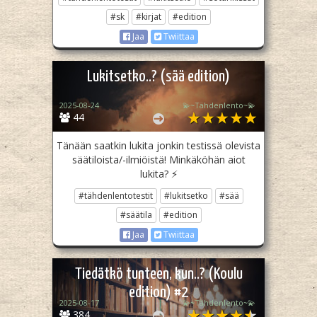
#sk
#kirjat
#edition
Jaa
Twiittaa
Lukitsetko..? (sää edition)
2025-08-24
💫~Tähdenlento~💫
44
Tänään saatkin lukita jonkin testissä olevista
säätiloista/-ilmiöistä! Minkäköhän aiot
lukita? ⚡
#tähdenlentotestit
#lukitsetko
#sää
#säätila
#edition
Jaa
Twiittaa
Tiedätkö tunteen, kun..? (Koulu
edition) #2
2025-08-17
💫~Tähdenlento~💫
384