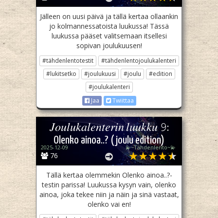
Jälleen on uusi päivä ja tällä kertaa ollaankin
jo kolmannessatoista luukussa! Tässä
luukussa pääset valitsemaan itsellesi
sopivan joulukuusen!
#tähdenlentotestit
#tähdenlentojoulukalenteri
#lukitsetko
#joulukuusi
#joulu
#edition
#joulukalenteri
Jaa
Twiittaa
𝐽𝑜𝑢𝑙𝑢𝑘𝑎𝑙𝑒𝑛𝑡𝑒𝑟𝑖𝑛 𝑙𝑢𝑢𝑘𝑘𝑢 𝟿:
Olenko ainoa..? (joulu edition)
2025-12-09
💫~Tähdenlento~💫
76
Tällä kertaa olemmekin Olenko ainoa..?-
testin parissa! Luukussa kysyn vain, olenko
ainoa, joka tekee niin ja näin ja sinä vastaat,
olenko vai en!