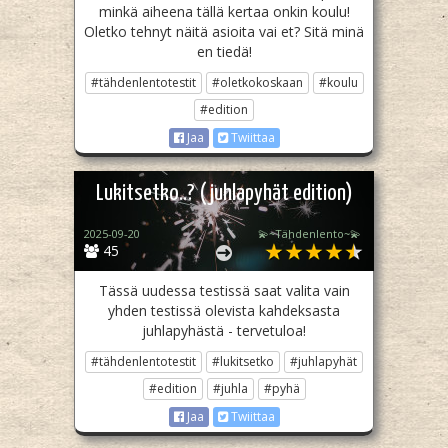
minkä aiheena tällä kertaa onkin koulu!
Oletko tehnyt näitä asioita vai et? Sitä minä
en tiedä!
#tähdenlentotestit
#oletkokoskaan
#koulu
#edition
Jaa
Twiittaa
Lukitsetko..? (juhlapyhät edition)
2025-09-20
💫~Tähdenlento~💫
45
Tässä uudessa testissä saat valita vain
yhden testissä olevista kahdeksasta
juhlapyhästä - tervetuloa!
#tähdenlentotestit
#lukitsetko
#juhlapyhät
#edition
#juhla
#pyhä
Jaa
Twiittaa