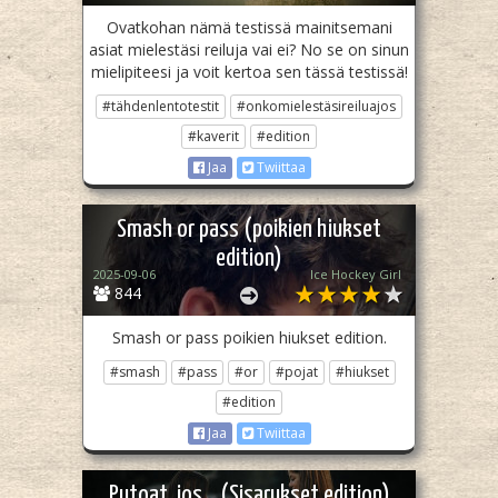
Ovatkohan nämä testissä mainitsemani
asiat mielestäsi reiluja vai ei? No se on sinun
mielipiteesi ja voit kertoa sen tässä testissä!
#tähdenlentotestit
#onkomielestäsireiluajos
#kaverit
#edition
Jaa
Twiittaa
Smash or pass (poikien hiukset
edition)
2025-09-06
Ice Hockey Girl
844
Smash or pass poikien hiukset edition.
#smash
#pass
#or
#pojat
#hiukset
#edition
Jaa
Twiittaa
Putoat, jos... (Sisarukset edition)