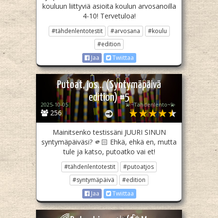
kouluun liittyviä asioita koulun arvosanoilla
4-10! Tervetuloa!
#tähdenlentotestit
#arvosana
#koulu
#edition
Jaa
Twiittaa
Putoat, jos... (Syntymäpäivä
edition) #5
2025-10-05
💫~Tähdenlento~💫
256
Mainitsenko testissäni JUURI SINUN
syntymäpäiväsi? 🫵🏻 Ehkä, ehkä en, mutta
tule ja katso, putoatko vai et!
#tähdenlentotestit
#putoatjos
#syntymäpäivä
#edition
Jaa
Twiittaa