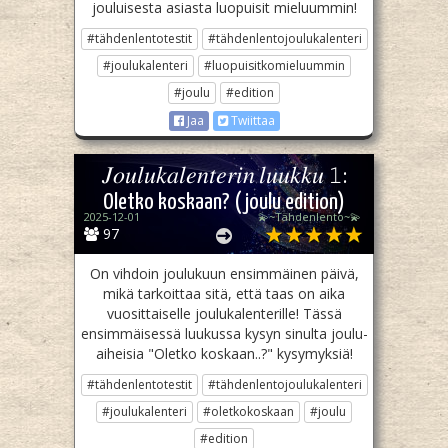
jouluisesta asiasta luopuisit mieluummin!
#tähdenlentotestit
#tähdenlentojoulukalenteri
#joulukalenteri
#luopuisitkomieluummin
#joulu
#edition
Jaa
Twiittaa
𝐽𝑜𝑢𝑙𝑢𝑘𝑎𝑙𝑒𝑛𝑡𝑒𝑟𝑖𝑛 𝑙𝑢𝑢𝑘𝑘𝑢 𝟷:
Oletko koskaan? (joulu edition)
2025-12-01
💫~Tähdenlento~💫
97
On vihdoin joulukuun ensimmäinen päivä,
mikä tarkoittaa sitä, että taas on aika
vuosittaiselle joulukalenterille! Tässä
ensimmäisessä luukussa kysyn sinulta joulu-
aiheisia "Oletko koskaan..?" kysymyksiä!
#tähdenlentotestit
#tähdenlentojoulukalenteri
#joulukalenteri
#oletkokoskaan
#joulu
#edition