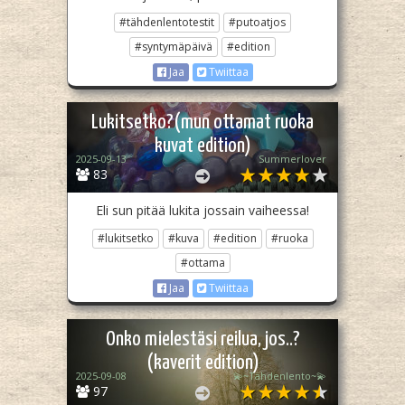
#tähdenlentotestit
#putoatjos
#syntymäpäivä
#edition
Jaa
Twiittaa
Lukitsetko?(mun ottamat ruoka
kuvat edition)
2025-09-13
Summerlover
83
Eli sun pitää lukita jossain vaiheessa!
#lukitsetko
#kuva
#edition
#ruoka
#ottama
Jaa
Twiittaa
Onko mielestäsi reilua, jos..?
(kaverit edition)
2025-09-08
💫~Tähdenlento~💫
97