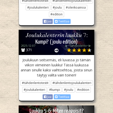
#tähdenlentotestit
#tähdenlentojoulukalenteri
#joulukalenteri
#joulu
#olenkoainoa
#edition
Jaa
Twiittaa
𝐽𝑜𝑢𝑙𝑢𝑘𝑎𝑙𝑒𝑛𝑡𝑒𝑟𝑖𝑛 𝑙𝑢𝑢𝑘𝑘𝑢 𝟽:
Kumpi? (joulu edition)
2025-12-07
💫~Tähdenlento~💫
371
Joulukuun seitsemäs, eli luvassa jo tämän
viikon viimeinen luukku! Tässä luukussa
annan sinulle kaksi vaihtoehtoa, joista sinun
täytyy valita vain toinen!
#tähdenlentotestit
#tähdenlentojoulukalenteri
#joulukalenteri
#kumpi
#joulu
#edition
Jaa
Twiittaa
Luukku 5-6: Miten reagoisit?