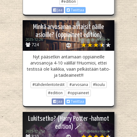
#edition
Jaa
Twiittaa
Minkä arvosanan antaisit näille
asioille? (oppiaineet edition)
2025-12-26
💫~Tähdenlento~💫
724
Nyt pääsetkin antamaan oppiaineille
arvosanoja 4-10 välillä! ‼️Huomioi, ettei
testissä ole kaikkia, vaan pelkästään taito-
ja taideaineet!‼️
#tähdenlentotestit
#arvosana
#koulu
#edition
#oppiaineet
Jaa
Twiittaa
Lukitsetko? (Harry Potter -hahmot
edition) 🪄
2025-12-25
💫~Tähdenlento~💫
810