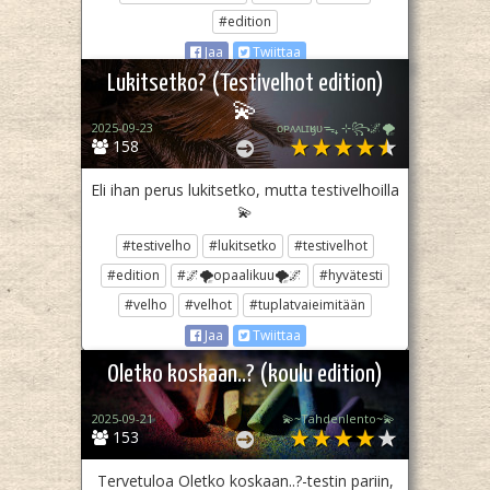
#edition
Jaa
Twiittaa
Lukitsetko? (Testivelhot edition)
💫
2025-09-23
ᴏᴘᴀᴀʟɪӄᴜᴜᯓ₊ ⊹꧂🌌🌪
158
Eli ihan perus lukitsetko, mutta testivelhoilla
💫
#testivelho
#lukitsetko
#testivelhot
#edition
#🌌🌪opaalikuu🌪🌌
#hyvätesti
#velho
#velhot
#tuplatvaieimitään
Jaa
Twiittaa
Oletko koskaan..? (koulu edition)
2025-09-21
💫~Tähdenlento~💫
153
Tervetuloa Oletko koskaan..?-testin pariin,