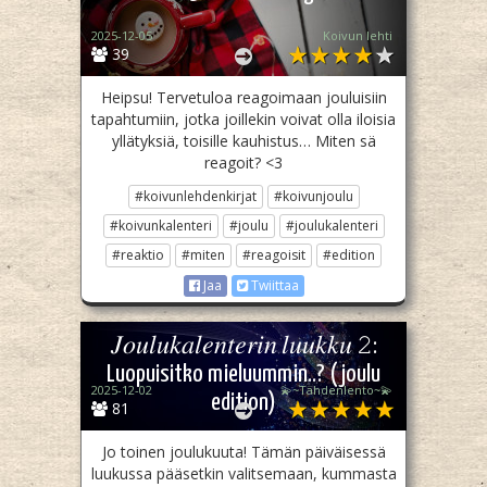
2025-12-05
Koivun lehti
39
Heipsu! Tervetuloa reagoimaan jouluisiin
tapahtumiin, jotka joillekin voivat olla iloisia
yllätyksiä, toisille kauhistus… Miten sä
reagoit? <3
#koivunlehdenkirjat
#koivunjoulu
#koivunkalenteri
#joulu
#joulukalenteri
#reaktio
#miten
#reagoisit
#edition
Jaa
Twiittaa
𝐽𝑜𝑢𝑙𝑢𝑘𝑎𝑙𝑒𝑛𝑡𝑒𝑟𝑖𝑛 𝑙𝑢𝑢𝑘𝑘𝑢 𝟸:
Luopuisitko mieluummin..? (joulu
2025-12-02
💫~Tähdenlento~💫
edition)
81
Jo toinen joulukuuta! Tämän päiväisessä
luukussa pääsetkin valitsemaan, kummasta