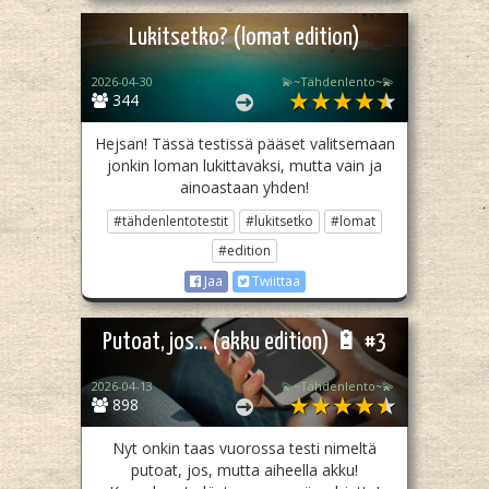
Lukitsetko? (lomat edition)
2026-04-30
💫~Tähdenlento~💫
344
Hejsan! Tässä testissä pääset valitsemaan
jonkin loman lukittavaksi, mutta vain ja
ainoastaan yhden!
#tähdenlentotestit
#lukitsetko
#lomat
#edition
Jaa
Twiittaa
Putoat, jos... (akku edition) 🔋 #3
2026-04-13
💫~Tähdenlento~💫
898
Nyt onkin taas vuorossa testi nimeltä
putoat, jos, mutta aiheella akku!