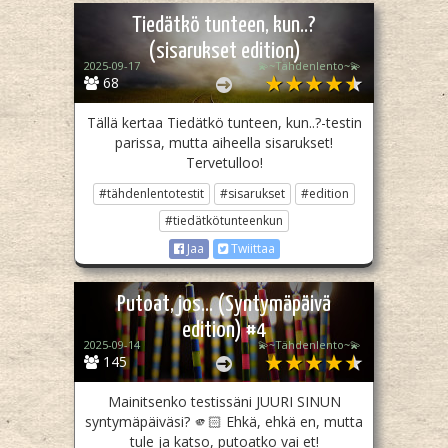
Tiedätkö tunteen, kun..?
(sisarukset edition)
2025-09-17
💫~Tähdenlento~💫
68
Tällä kertaa Tiedätkö tunteen, kun..?-testin
parissa, mutta aiheella sisarukset!
Tervetulloo!
#tähdenlentotestit
#sisarukset
#edition
#tiedätkötunteenkun
Jaa
Twiittaa
Putoat, jos... (Syntymäpäivä
edition) #4
2025-09-14
💫~Tähdenlento~💫
145
Mainitsenko testissäni JUURI SINUN
syntymäpäiväsi? 🫵🏻 Ehkä, ehkä en, mutta
tule ja katso, putoatko vai et!