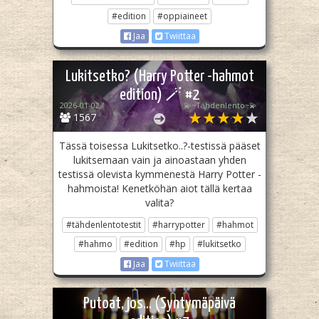
#edition
#oppiaineet
Jaa
Twiittaa
Lukitsetko? (Harry Potter -hahmot
edition) 🪄 #2
2026-01-02
💫~Tähdenlento~💫
1567
Tässä toisessa Lukitsetko..?-testissä pääset
lukitsemaan vain ja ainoastaan yhden
testissä olevista kymmenestä Harry Potter -
hahmoista! Kenetköhän aiot tällä kertaa
valita?
#tähdenlentotestit
#harrypotter
#hahmot
#hahmo
#edition
#hp
#lukitsetko
Jaa
Twiittaa
Putoat, jos... (Syntymäpäivä