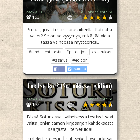
2025-08-31
💫~Tähdenlento~💫
153
Putoat, jos...-testi sisarusaiheella! Putoatko
vai et? Se on se kysymys, mikä jää vielä
tässä vaiheessa mysteeriksi..
#tähdenlentotestit
#putoatjos
#sisarukset
#sisarus
#edition
Jaa
Twiittaa
Lukitsetko..? (Soturikissat edition)
2025-08-30
💫~Tähdenlento~💫
172
Tässä Soturikissat -aiheisessa testissä saat
valita jonkin tämän kirjasarjan kahdeksasta
saagasta - tervetuloa!
#tähdenlentotestit
#lukitsetko
#soturikissat