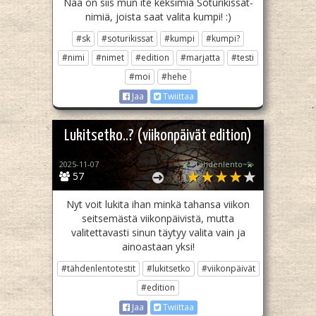
Nää on siis mun ite keksimiä Soturikissat-
nimiä, joista saat valita kumpi! :)
#sk
#soturikissat
#kumpi
#kumpi?
#nimi
#nimet
#edition
#marjatta
#testi
#moi
#hehe
Jaa
Twiittaa
Lukitsetko..? (viikonpäivät edition)
2025-11-07
💫~Tähdenlento~💫
57
Nyt voit lukita ihan minkä tahansa viikon
seitsemästä viikonpäivistä, mutta
valitettavasti sinun täytyy valita vain ja
ainoastaan yksi!
#tähdenlentotestit
#lukitsetko
#viikonpäivät
#edition
Jaa
Twiittaa