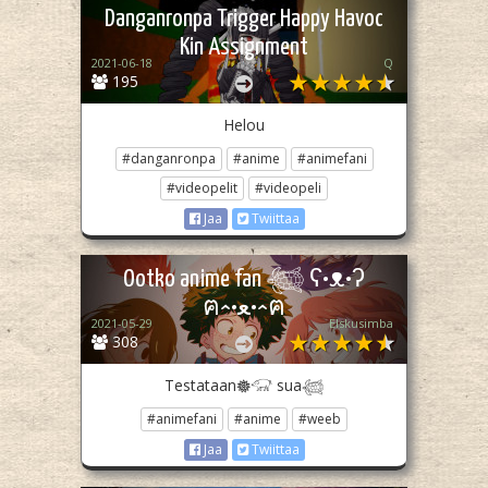
Danganronpa Trigger Happy Havoc
Kin Assignment
2021-06-18
Q
195
Helou
#danganronpa
#anime
#animefani
#videopelit
#videopeli
Jaa
Twiittaa
Ootko anime fan 𓆉︎ ʕ•ᴥ•ʔ
ฅ^•ﻌ•^ฅ
2021-05-29
Elskusimba
308
Testataan𖣔𓃟 sua𓆉︎
#animefani
#anime
#weeb
Jaa
Twiittaa