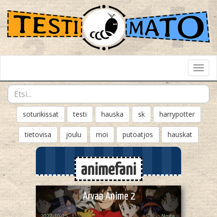
Toggl
Navig
soturikissat
testi
hauska
sk
harrypotter
tietovisa
joulu
moi
putoatjos
hauskat
animefani
Arvaa Anime 2
2022-10-25
Noita