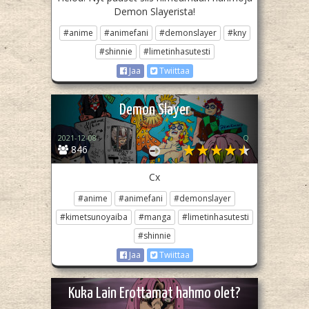
Demon Slayerista!
#anime
#animefani
#demonslayer
#kny
#shinnie
#limetinhasutesti
Jaa
Twiittaa
Demon Slayer
2021-12-08
Q
846
Cx
#anime
#animefani
#demonslayer
#kimetsunoyaiba
#manga
#limetinhasutesti
#shinnie
Jaa
Twiittaa
Kuka Lain Erottamat hahmo olet?