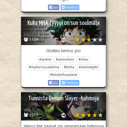
Jaa
Twiittaa
Kuka MHA tyyppi on sun soulmate
2022-01-18
Q
1104
Otsikko kertoo joo
#anime
#animefani
#mha
#myheroacademia
#bnha
#animetyttö
#limetinhasutesti
Jaa
Twiittaa
Tunnista Demon Slayer -hahmoja
2021-12-11
Q
1511
Helou! Nyt pääset siis nimeämään hahmoja