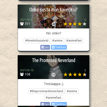
Onko susta mun kaveriksi?
2021-06-20
Q
351
No onko?
#limetinhasutesti
#anime
#animefani
Jaa
Twiittaa
The Promised Neverland
2021-06-19
Q
108
Testaappa ;)
#thepromisedneverland
#anime
#animefani
Jaa
Twiittaa