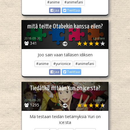
#anime
#animefani
Jaa
Twiittaa
mitä teitte Otabekin kanssa eilen?
2018-09-30
LpsFani
341
Joo sain vaan tälläsen idiksen
#anime
#yurionice
#animefani
Jaa
Twiittaa
Tiedätkö mitään Yuri on ice:sta?
2018-09-20
LpsFani
1295
Mä testaan teidän tietämyksiä Yuri on
ice:sta