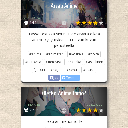
Arvaa Anime
2021-03-28
Noita
1442
Tässä testissä sinun tulee arvata oikea
anime kysymyksessä olevan kuvan
perusteella
#anime
#animefani
#koskela
#noita
#tietovisa
#tietovisat
#hauska
#asiallinen
#japani
#sarjat
#kawaii
#otaku
Jaa
Twiittaa
Oletko AnimeHomo?
2018-11-10
HentaiDude
2713
Testi animehomoille!