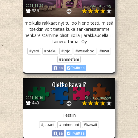
2021-11-24
hotsansmpreg
386
moikulis rakkaat nyt tulloo hieno testi, missä
itsekkin voit tietää kuka sankareistamme
henkareistamme olisit! ilolla j arakkaudella T:
Lainerottamat Oy
#yaoi
#otaku
#jojo
#weeaboo
#uwu
#animefani
Jaa
Twiittaa
Oletko kawaii?
2021-10-10
Cherryy_nugget
440
Testiin
#japani
#animefani
#kawaii
Jaa
Twiittaa