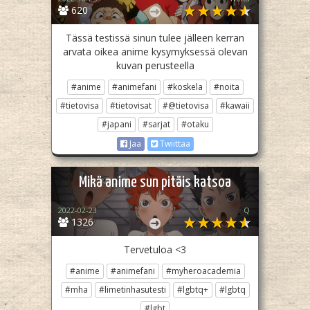
620
Tässä testissä sinun tulee jälleen kerran
arvata oikea anime kysymyksessä olevan
kuvan perusteella
#anime
#animefani
#koskela
#noita
#tietovisa
#tietovisat
#@tietovisa
#kawaii
#japani
#sarjat
#otaku
Jaa
Twiittaa
Mikä anime sun pitäis katsoa
2022-02-23
Q
1326
Tervetuloa <3
#anime
#animefani
#myheroacademia
#mha
#limetinhasutesti
#lgbtq+
#lgbtq
#lgbt