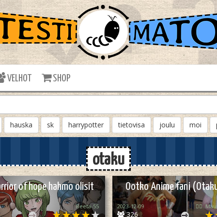
VELHOT
SHOP
hauska
sk
harrypotter
tietovisa
joulu
moi
otaku
rrior of hope hahmo olisit
Ootko Anime fani (Otak
Beeta-55
2023-12-09
🏳️‍🌈..Mau
326