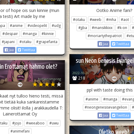
ior of hope ois sun kinnie (mun
Ootko Anime fani?
a testi) Art made by me
#otaku
#weeb
#mha
#aot
npa
#anime
#videopelit
#udg
#jjba
#mansikkixx
#k-on
#
#despair
#manga
#kinnie
#moriartythepatriot
#etu
#japani
#otaku
#grapefanta
Jaa
Twiittaa
Jaa
Twiittaa
sun Neon Genesis Evangeli
in Erottamat hahmo olet?
2022-10-20
218
hotsansmpreg
ppl with taste doing this
kaat nyt tulloo hieno testi, missä
#anime
#manga
#evang
voit tietää kuka sankareistamme
#neongenesisevangelion
#
me olisit! ilolla j arakkaudella T:
Lainerottamat Oy
Jaa
Twiittaa
taku
#jojo
#weeaboo
#uwu
#animefani
Oletko weeb?