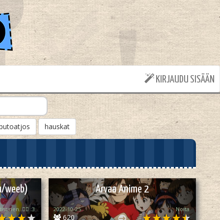
KIRJAUDU SISÄÄN
putoatjos
hauskat
u/weeb)
Arvaa Anime 2
tistinen..🏳️‍🌈 :3
2022-10-25
Noita
620