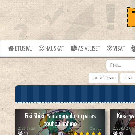
ETUSIVU
HAUSKAT
ASIALLISET
VISAT
soturikissat
testi
Eiki Shiki, Yamaxanadu on paras
Kuka wa
touhou hahmo
2026-07-23
Otahou
2025-03-27
19
99