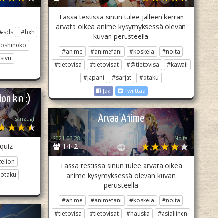
Tässä testissä sinun tulee jälleen kerran
arvata oikea anime kysymyksessä olevan
#sds
#hxh
kuvan perusteella
oshinoko
#anime
#animefani
#koskela
#noita
sivu
#tietovisa
#tietovisat
#@tietovisa
#kawaii
#japani
#sarjat
#otaku
Jaa
Twiittaa
on kin :)
Arvaa Anime
sanzugf
2021-03-28
Noita
 quiz
1442
elion
Tässä testissä sinun tulee arvata oikea
otaku
anime kysymyksessä olevan kuvan
perusteella
#anime
#animefani
#koskela
#noita
#tietovisa
#tietovisat
#hauska
#asiallinen