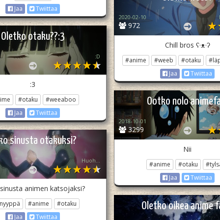
Jaa
Twiittaa
2020-02-10
972
Oletko otaku??:3
Chill bros ʕ·ᴥ·ʔ
:D
#anime
#weeb
#otaku
#lä
Jaa
Twiittaa
:3
ime
#otaku
#weeaboo
Ootko nolo animefa
Jaa
Twiittaa
2018-10-01
3299
ko sinusta otakuksi?
Nii
Huoh...
#anime
#otaku
#tyls
Jaa
Twiittaa
sinusta animen katsojaksi?
lnyyppä
#anime
#otaku
Oletko oikea anime f
Jaa
Twiittaa