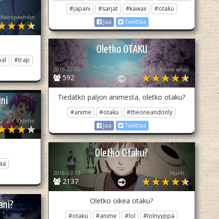
#japani
#sarjat
#kawaii
#otaku
Maitopaahdin
Jaa
Twiittaa
Oletko OTAKU
päl
#trap
2019-02-02
The...you know what
592
Tiedätkö paljon animesta, oletko otaku?
ni
#anime
#otaku
#theoneandonly
Veleho
Jaa
Twiittaa
Oletko Otaku?
ää
2018-07-13
Huoh...
2137
Oletko oikea otaku?
ani?
#otaku
#anime
#lol
#lolnyyppä