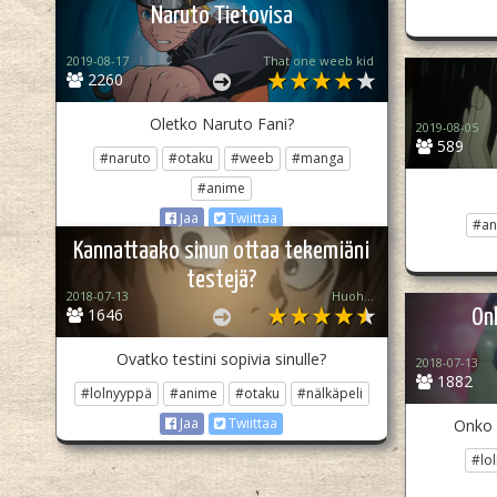
Naruto Tietovisa
2019-08-17
That one weeb kid
2260
Oletko Naruto Fani?
2019-08-05
589
#naruto
#otaku
#weeb
#manga
#anime
Jaa
Twiittaa
#an
Kannattaako sinun ottaa tekemiäni
testejä?
2018-07-13
Huoh...
1646
On
Ovatko testini sopivia sinulle?
2018-07-13
1882
#lolnyyppä
#anime
#otaku
#nälkäpeli
Jaa
Twiittaa
Onko 
#lo