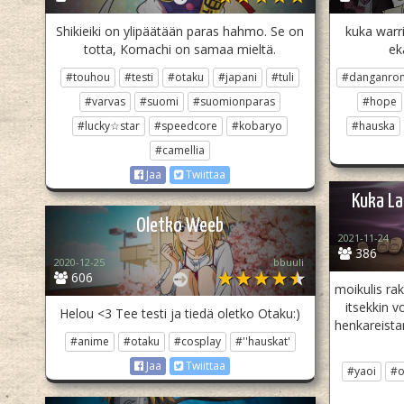
Shikieiki on ylipäätään paras hahmo. Se on
kuka warr
totta, Komachi on samaa mieltä.
ek
#touhou
#testi
#otaku
#japani
#tuli
#danganro
#varvas
#suomi
#suomionparas
#hope
#lucky☆star
#speedcore
#kobaryo
#hauska
#camellia
Jaa
Twiittaa
Kuka La
Oletko Weeb
2021-11-24
386
2020-12-25
bbuuli
606
moikulis rak
itsekkin 
Helou <3 Tee testi ja tiedä oletko Otaku:)
henkareistam
#anime
#otaku
#cosplay
#''hauskat'
Jaa
Twiittaa
#yaoi
#o