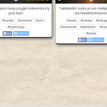
ksii meijä psygän kokeeesta try
Tykkääntkö susta ja sun mielipi
your best.
ota henkilökohtasesti
#bansku
#annitanni
#anni
#ansku
#bansku
#beluga
#psykologia
#annintestit
#tykkäänkö
#hau
#tylsää
Jaa
Twiittaa
Jaa
Twiittaa