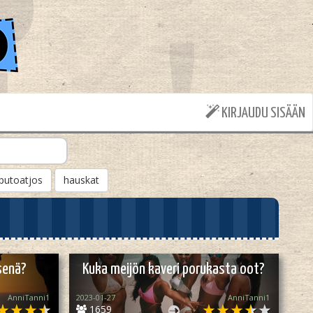
KIRJAUDU SISÄÄN
putoatjos
hauskat
senä?
Kuka meijön kaveri porukasta oot?
AnniTanni1
2023-01-27
AnniTanni1
1659