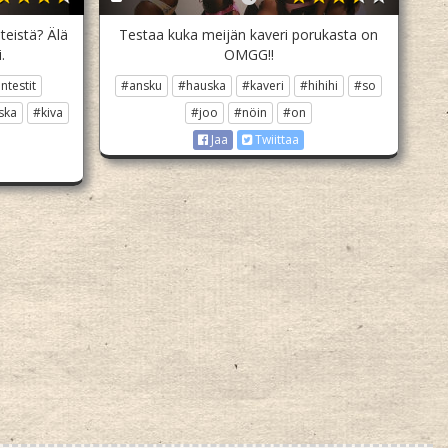
teistä? Älä
Testaa kuka meijän kaveri porukasta on
.
OMGG!!
ntestit
#ansku
#hauska
#kaveri
#hihihi
#so
ska
#kiva
#joo
#nöin
#on
Jaa
Twiittaa