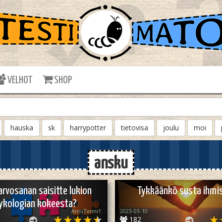
VELHOT
SHOP
hauska
sk
harrypotter
tietovisa
joulu
moi
ansku
arvosanan saisitte lukion
Tykkäänkö susta ihmi
ykologian kokeesta?
AnniTanni1
2023-03-10
182