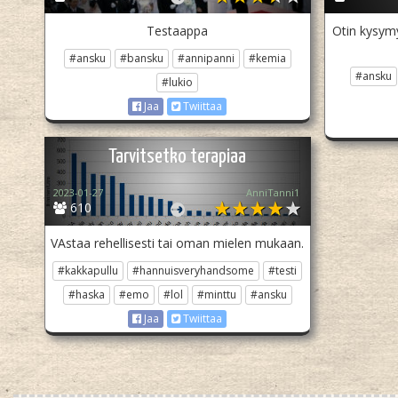
Testaappa
Otin kysymy
#ansku
#bansku
#annipanni
#kemia
#ansku
#lukio
Jaa
Twiittaa
Tarvitsetko terapiaa
2023-01-27
AnniTanni1
610
VAstaa rehellisesti tai oman mielen mukaan.
#kakkapullu
#hannuisveryhandsome
#testi
#haska
#emo
#lol
#minttu
#ansku
Jaa
Twiittaa