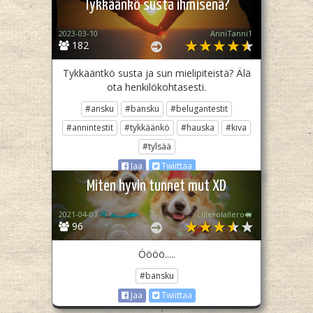
Tykkäänkö susta ihmisenä?
2023-03-10
AnniTanni1
182
Tykkääntkö susta ja sun mielipiteistä? Älä
ota henkilökohtasesti.
#ansku
#bansku
#belugantestit
#annintestit
#tykkäänkö
#hauska
#kiva
#tylsää
Jaa
Twiittaa
Miten hyvin tunnet mut XD
2021-04-07
Lillerolallero🐖
96
Öööö.....
#bansku
Jaa
Twiittaa