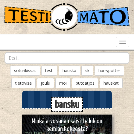
Toggl
Navig
soturikissat
testi
hauska
sk
harrypotter
tietovisa
joulu
moi
putoatjos
hauskat
bansku
Minkä arvosanan saisitte lukion
kemian kokeesta?
2023-11-07
AnniTanni1