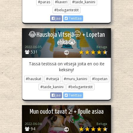
#paras
#kaveri
#taide_kaniini
#belugantestit
Jaa
Twiittaa
😂Hauskoja Vitsejä🤭 + Lopetan
ehkä😭
2022-06-05
Beluga
531
Tässä testissä on vitsejä joita en oo ite
keksiny!
#hauskat
#vitsejä
#muru_kaniini
#lopetan
#taide_kaniini
#belugantestit
Jaa
Twiittaa
Mun oudot tavat 2! + Ilpulle asiaa
2022-06-04
Beluga
94