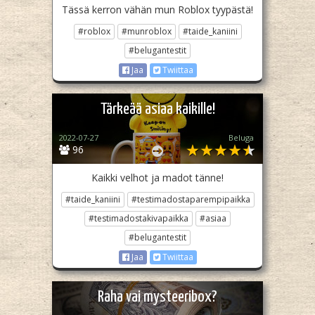
Tässä kerron vähän mun Roblox tyypästä!
#roblox
#munroblox
#taide_kaniini
#belugantestit
Jaa
Twiittaa
Tärkeää asiaa kaikille!
2022-07-27
Beluga
96
Kaikki velhot ja madot tänne!
#taide_kaniini
#testimadostaparempipaikka
#testimadostakivapaikka
#asiaa
#belugantestit
Jaa
Twiittaa
Raha vai mysteeribox?