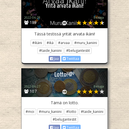
Yritä arvata ikäni!
2022-06-28
Beluga
189
Tässä testissä yrität arvata ikäni!
#ikäni
#ikä
#arvaa
#muru_kaniini
#taide_kaniini
#belugantestit
Jaa
Twiittaa
Lotto!💸
2022-06-27
Beluga
107
Tämä on lotto.
#moi
#muru_kaniini
#lotto
#taide_kaniini
#belugantestit
Jaa
Twiittaa