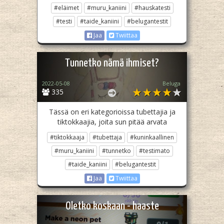
#eläimet
#muru_kaniini
#hauskatesti
#testi
#taide_kaniini
#belugantestit
Jaa
Twiittaa
Tunnetko nämä ihmiset?
2022-05-08
Beluga
335
Tässä on eri kategorioissa tubettajia ja
tiktokkaajia, joita sun pitää arvata
#tiktokkaaja
#tubettaja
#kuninkaallinen
#muru_kaniini
#tunnetko
#testimato
#taide_kaniini
#belugantestit
Jaa
Twiittaa
Oletko koskaan - haaste