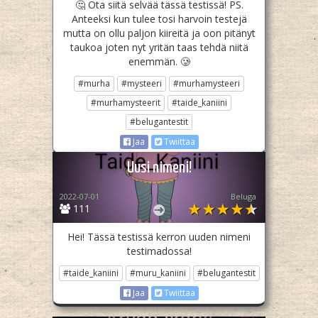
🤔 Ota siitä selvää tässä testissä! PS.
Anteeksi kun tulee tosi harvoin testejä
mutta on ollu paljon kiireitä ja oon pitänyt
taukoa joten nyt yritän taas tehdä niitä
enemmän. 🥲
#murha
#mysteeri
#murhamysteeri
#murhamysteerit
#taide_kaniini
#belugantestit
Jaa
Twiittaa
Uusi nimeni!
2022-07-01
Beluga
111
Hei! Tässä testissä kerron uuden nimeni
testimadossa!
#taide_kaniini
#muru_kaniini
#belugantestit
Jaa
Twiittaa