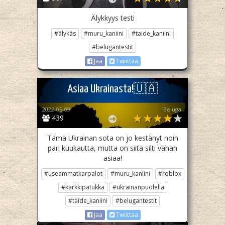
Älykkyys testi
#älykäs
#muru_kaniini
#taide_kaniini
#belugantestit
Jaa
Twiittaa
Asiaa Ukrainasta!🇺🇦
2022-05-09
Beluga
439
Tämä Ukrainan sota on jo kestänyt noin
pari kuukautta, mutta on siitä silti vähän
asiaa!
#useammatkarpalot
#muru_kaniini
#roblox
#karkkipatukka
#ukrainanpuolella
#taide_kaniini
#belugantestit
Jaa
Twiittaa