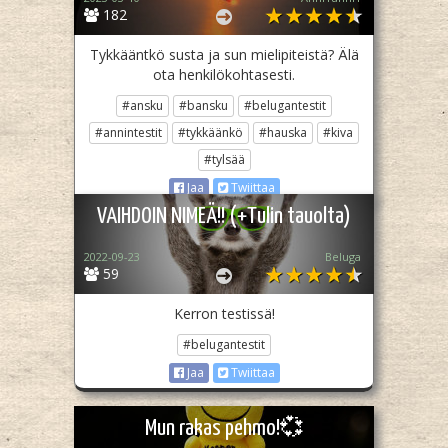
182
Tykkääntkö susta ja sun mielipiteistä? Älä
ota henkilökohtasesti.
#ansku
#bansku
#belugantestit
#annintestit
#tykkäänkö
#hauska
#kiva
#tylsää
Jaa
Twiittaa
VAIHDOIN NIMEÄ!! (+Tulin tauolta)
2022-09-23
Beluga
59
Kerron testissä!
#belugantestit
Jaa
Twiittaa
Mun rakas pehmo!💞