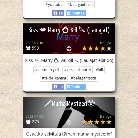
#youtube
#belugantestit
Jaa
Twiittaa
Kiss 💋 Marry 💍 Kill 🔪 (Laulajat)
2022-07-10
Beluga
593
Kiss 💋, Marry 💍, vai Kill 🔪 (Laulajat edition)
#kissmarrykill
#kiss
#marry
#kill
#taide_kaniini
#belugantestit
Jaa
Twiittaa
🗡️Murha Mysteeri🥸
2022-07-08
Beluga
275
Osaatko selvittää tämän murha mysteerin?