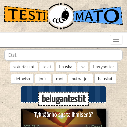
Toggl
Navig
soturikissat
testi
hauska
sk
harrypotter
tietovisa
joulu
moi
putoatjos
hauskat
belugantestit
Tykkäänkö susta ihmisenä?
2023-03-10
AnniTanni1