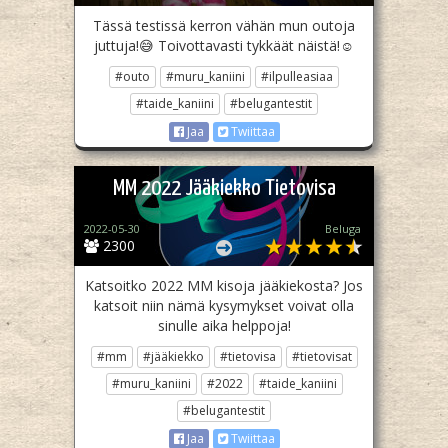
Tässä testissä kerron vähän mun outoja
juttuja!😅 Toivottavasti tykkäät näistä!☺️
#outo
#muru_kaniini
#ilpulleasiaa
#taide_kaniini
#belugantestit
Jaa
Twiittaa
MM 2022 Jääkiekko Tietovisa
2022-05-30
Beluga
2300
Katsoitko 2022 MM kisoja jääkiekosta? Jos
katsoit niin nämä kysymykset voivat olla
sinulle aika helppoja!
#mm
#jääkiekko
#tietovisa
#tietovisat
#muru_kaniini
#2022
#taide_kaniini
#belugantestit
Jaa
Twiittaa