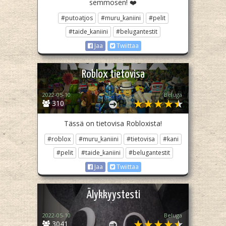
semmosen! ❤️
#putoatjos
#muru_kaniini
#pelit
#taide_kaniini
#belugantestit
Jaa
Twiittaa
Roblox tietovisa
2022-05-10
Beluga
310
Tässä on tietovisa Robloxista!
#roblox
#muru_kaniini
#tietovisa
#kani
#pelit
#taide_kaniini
#belugantestit
Jaa
Twiittaa
Älykkyystesti
2022-05-10
Beluga
3041