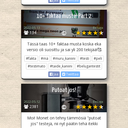
Jaa
Twiittaa
10+ faktaa musta! Part 2
2022-05-13
Beluga
134
Tässä taas 10+ faktaa musta koska eka
versio oli suosittu ja sai yli 200 tekijää!🥰
#fakta
#mä
#muru_kaniini
#testi
#peli
#testimato
#taide_kaniini
#belugantestit
Jaa
Twiittaa
Putoat jos!
2022-05-12
Beluga
2381
Moi! Monet on tehny tämmösiä "putoat
jos" testejä, nii nyt päätin tehä itekki