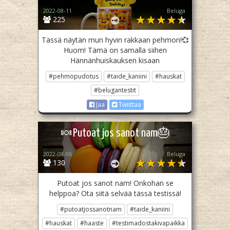
2022-08-11
Beluga
225
Tässä näytän mun hyvin rakkaan pehmon!💞
Huom! Tämä on samalla siihen
Hännänhuiskauksen kisaan
#pehmopudotus
#taide_kaniini
#hauskat
#belugantestit
Jaa
Twiittaa
🍬Putoat jos sanot nam🎂
2022-08-06
Beluga
130
Putoat jos sanot nam! Onkohan se
helppoa? Ota siitä selvää tässä testissä!
#putoatjossanotnam
#taide_kaniini
#hauskat
#haaste
#testimadostakivapaikka