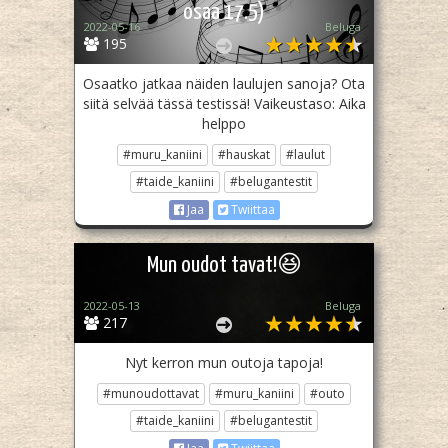
osaa 17.5)
2022-05-16
Beluga
195
Osaatko jatkaa näiden laulujen sanoja? Ota
siitä selvää tässä testissä! Vaikeustaso: Aika
helppo
#muru_kaniini
#hauskat
#laulut
#taide_kaniini
#belugantestit
Jaa
Twiittaa
Mun oudot tavat!😆
2022-05-13
Beluga
217
Nyt kerron mun outoja tapoja!
#munoudottavat
#muru_kaniini
#outo
#taide_kaniini
#belugantestit