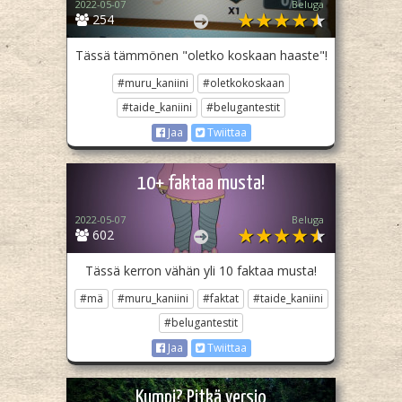
2022-05-07
Beluga
254
Tässä tämmönen "oletko koskaan haaste"!
#muru_kaniini
#oletkokoskaan
#taide_kaniini
#belugantestit
Jaa
Twiittaa
10+ faktaa musta!
2022-05-07
Beluga
602
Tässä kerron vähän yli 10 faktaa musta!
#mä
#muru_kaniini
#faktat
#taide_kaniini
#belugantestit
Jaa
Twiittaa
Kumpi? Pitkä versio