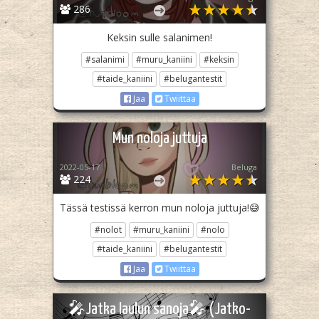
286
Keksin sulle salanimen!
#salanimi
#muru_kaniini
#keksin
#taide_kaniini
#belugantestit
Jaa
Twiittaa
Mun noloja juttuja
2022-05-17
Beluga
224
Tässä testissä kerron mun noloja juttuja!😅
#nolot
#muru_kaniini
#nolo
#taide_kaniini
#belugantestit
Jaa
Twiittaa
🎤Jatka laulun sanoja🎤 (Jatko-