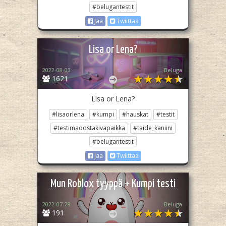
#belugantestit
Jaa
Twiittaa
Lisa or Lena?
2022-08-03
Beluga
1621
Lisa or Lena?
#lisaorlena
#kumpi
#hauskat
#testit
#testimadostakivapaikka
#taide_kaniini
#belugantestit
Jaa
Twiittaa
Mun Roblox tyyppä + Kumpi testi
2022-07-28
Beluga
191