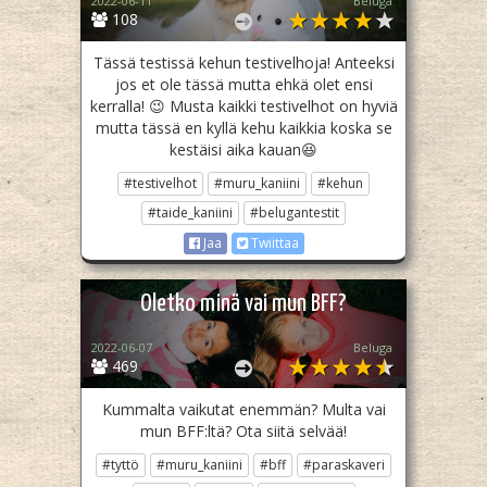
2022-06-11
Beluga
108
Tässä testissä kehun testivelhoja! Anteeksi
jos et ole tässä mutta ehkä olet ensi
kerralla! 😉 Musta kaikki testivelhot on hyviä
mutta tässä en kyllä kehu kaikkia koska se
kestäisi aika kauan😆
#testivelhot
#muru_kaniini
#kehun
#taide_kaniini
#belugantestit
Jaa
Twiittaa
Oletko minä vai mun BFF?
2022-06-07
Beluga
469
Kummalta vaikutat enemmän? Multa vai
mun BFF:ltä? Ota siitä selvää!
#tyttö
#muru_kaniini
#bff
#paraskaveri