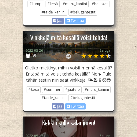
#kumpi
#kesä
#muru_kaniini
#hauskat
#taide_kaniini
#belugantestit
Jaa
Twiittaa
Vinkkejä mitä kesällä voisi tehdä!
2022-05-26
Beluga
59
Oletko miettinyt mihin voisit mennä kesällä?
Entäpä mitä voisit tehdä kesällä? Noh- Tule
tähän testiin niin saat vinkkejä! 🌤️🏖️🍦🥵😎
#kesä
#summer
#jäätelö
#muru_kaniini
#taide_kaniini
#belugantestit
Jaa
Twiittaa
Keksin sulle salanimen!
2022-05-19
Beluga