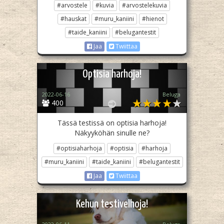
#arvostele
#kuvia
#arvostelekuvia
#hauskat
#muru_kaniini
#hienot
#taide_kaniini
#belugantestit
Jaa
Twiittaa
Optisia harhoja!
2022-06-16
Beluga
400
Tässä testissä on optisia harhoja!
Näkyyköhän sinulle ne?
#optisiaharhoja
#optisia
#harhoja
#muru_kaniini
#taide_kaniini
#belugantestit
Jaa
Twiittaa
Kehun testivelhoja!