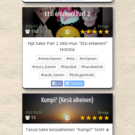
Etsi erilainen! Part 2
2022-05-29
Beluga
192
Nyt tulee Part 2 siitä mun "Etsi erilainen!"
testistä.
#etsierilainen
#etsi
#erilainen
#muru_kaniini
#hauskat
#hauskatesti
#taide_kaniini
#belugantestit
Jaa
Twiittaa
Kumpi? (Kesä aiheinen)
2022-05-26
Beluga
55
Tässä tulee kesäaiheinen "Kumpi?" testi! ☀️