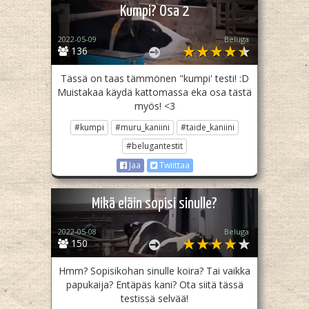
Kumpi? Osa 2
2022-05-09
Beluga
136
Tässä on taas tämmönen "kumpi' testi! :D
Muistakaa käydä kattomassa eka osa tästä
myös! <3
#kumpi
#muru_kaniini
#taide_kaniini
#belugantestit
Jaa
Twiittaa
Mikä eläin sopisi sinulle?
2022-05-08
Beluga
150
Hmm? Sopisikohan sinulle koira? Tai vaikka
papukaija? Entäpäs kani? Ota siitä tässä
testissä selvää!