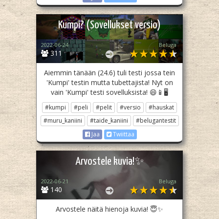
Kumpi? (Sovellukset versio)
2022-06-24
Beluga
311
Aiemmin tänään (24.6) tuli testi jossa tein
'Kumpi' testin mutta tubettajista! Nyt on
vain 'Kumpi' testi sovelluksista! 😄📱🖥️
#kumpi
#peli
#pelit
#versio
#hauskat
#muru_kaniini
#taide_kaniini
#belugantestit
Jaa
Twiittaa
Arvostele kuvia!✨
2022-06-21
Beluga
140
Arvostele näitä hienoja kuvia! 😇✨