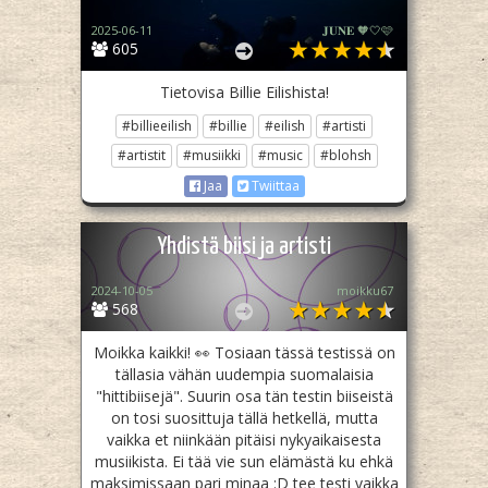
2025-06-11
𝐉𝐔𝐍𝐄 🧡🤍🩷
605
Tietovisa Billie Eilishista!
#billieeilish
#billie
#eilish
#artisti
#artistit
#musiikki
#music
#blohsh
Jaa
Twiittaa
Yhdistä biisi ja artisti
2024-10-05
moikku67
568
Moikka kaikki! 👀 Tosiaan tässä testissä on
tällasia vähän uudempia suomalaisia
"hittibiisejä". Suurin osa tän testin biiseistä
on tosi suosittuja tällä hetkellä, mutta
vaikka et niinkään pitäisi nykyaikaisesta
musiikista. Ei tää vie sun elämästä ku ehkä
maksimissaan pari minaa :D tee testi vaikka