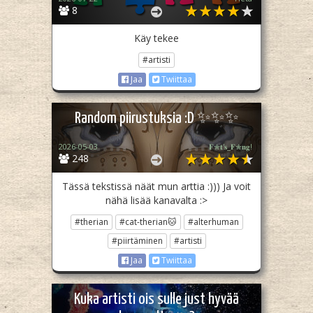
8
Käy tekee
#artisti
Jaa
Twiittaa
Random piirustuksia :D ✨✨✨
2026-05-03
𝐅✮𝐭'𝐬_𝐅✮𝐧𝐠!
248
Tässä tekstissä näät mun arttia :))) Ja voit
nähä lisää kanavalta :>
#therian
#cat-therian🐱
#alterhuman
#piirtäminen
#artisti
Jaa
Twiittaa
Kuka artisti ois sulle just hyvää