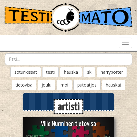
Toggl
Navig
soturikissat
testi
hauska
sk
harrypotter
tietovisa
joulu
moi
putoatjos
hauskat
artisti
Ville Nurminen tietovisa
2026-07-22
Heta