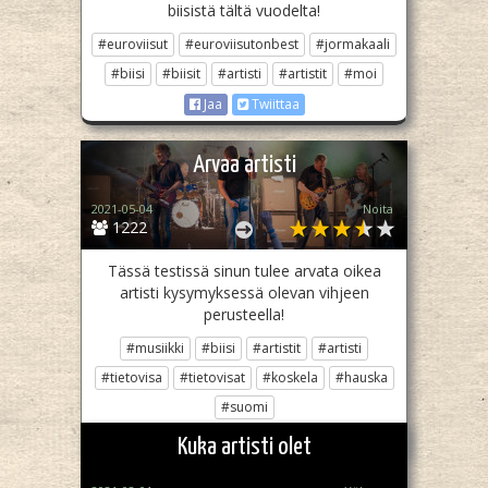
biisistä tältä vuodelta!
#euroviisut
#euroviisutonbest
#jormakaali
#biisi
#biisit
#artisti
#artistit
#moi
Jaa
Twiittaa
Arvaa artisti
2021-05-04
Noita
1222
Tässä testissä sinun tulee arvata oikea
artisti kysymyksessä olevan vihjeen
perusteella!
#musiikki
#biisi
#artistit
#artisti
#tietovisa
#tietovisat
#koskela
#hauska
#suomi
Jaa
Twiittaa
Kuka artisti olet