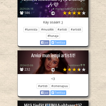
🎶💜
2024-04-14
★ mango (ultimate epäakti)
586
Käy sisään! ;)
#tunnista
#musiikki
#artisti
#artistit
#hunaja
Jaa
Twiittaa
Arvioi mun lempi artistit!
2024-03-06
Sonttinen💐💐
232
<3
#artisti
#omenapuu
Jaa
Twiittaa
Mitä tiedät KUUMAA-yhtyeestä?