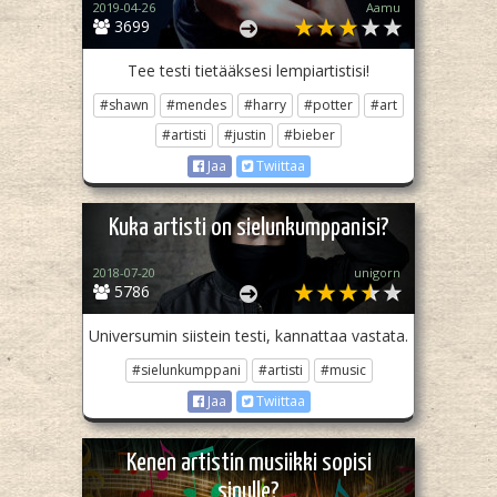
2019-04-26
Aamu
3699
Tee testi tietääksesi lempiartistisi!
#shawn
#mendes
#harry
#potter
#art
#artisti
#justin
#bieber
Jaa
Twiittaa
Kuka artisti on sielunkumppanisi?
2018-07-20
unigorn
5786
Universumin siistein testi, kannattaa vastata.
#sielunkumppani
#artisti
#music
Jaa
Twiittaa
Kenen artistin musiikki sopisi
sinulle?