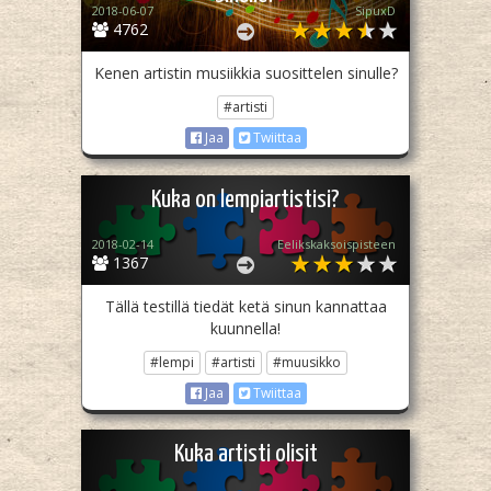
2018-06-07
SipuxD
4762
Kenen artistin musiikkia suosittelen sinulle?
#artisti
Jaa
Twiittaa
Kuka on lempiartistisi?
2018-02-14
Eelikskaksoispisteen
1367
Tällä testillä tiedät ketä sinun kannattaa
kuunnella!
#lempi
#artisti
#muusikko
Jaa
Twiittaa
Kuka artisti olisit