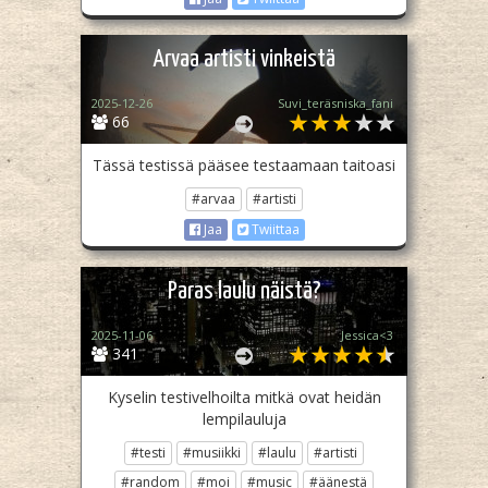
Arvaa artisti vinkeistä
2025-12-26
Suvi_teräsniska_fani
66
Tässä testissä pääsee testaamaan taitoasi
#arvaa
#artisti
Jaa
Twiittaa
Paras laulu näistä?
2025-11-06
Jessica<3
341
Kyselin testivelhoilta mitkä ovat heidän
lempilauluja
#testi
#musiikki
#laulu
#artisti
#random
#moi
#music
#äänestä