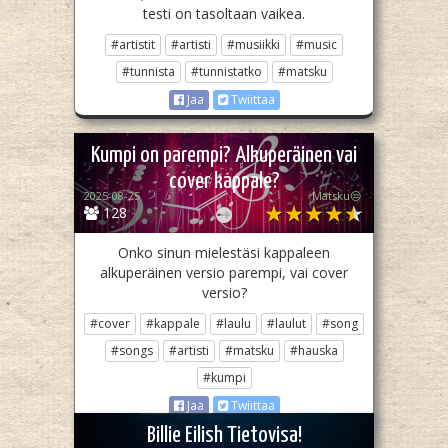
testi on tasoltaan vaikea.
#artistit
#artisti
#musiikki
#music
#tunnista
#tunnistatko
#matsku
Jaa
Twiittaa
Kumpi on parempi? Alkuperäinen vai
cover kappale?
2025-08-25
Matsku😒
128
Onko sinun mielestäsi kappaleen
alkuperäinen versio parempi, vai cover
versio?
#cover
#kappale
#laulu
#laulut
#song
#songs
#artisti
#matsku
#hauska
#kumpi
Jaa
Twiittaa
Billie Eilish Tietovisa!