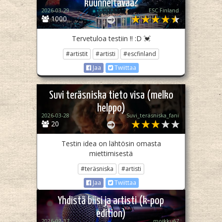
kuunneltavaa?
2026-03-29
ESC Finland
1000
Tervetuloa testiin !! :D 💓
#artistit
#artisti
#escfinland
Jaa
Twiittaa
Suvi teräsniska tieto visa (melko
helppo)
2026-03-28
Suvi_teräsniska_fani
20
Testin idea on lähtösin omasta
miettimisestä
#teräsniska
#artisti
Jaa
Twiittaa
Yhdistä biisi ja artisti (k-pop
edition)
2026-02-17
moikku67