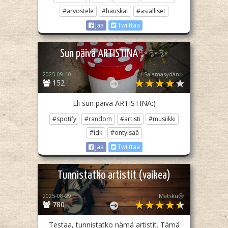
#arvostele
#hauskat
#asialliset
Jaa
Twiittaa
Sun päivä ARTISTINA✨✨✨
2025-09-10
✨Salamasydän✨
152
Eli sun päivä ARTISTINA:)
#spotify
#random
#artisti
#musiikki
#idk
#ontylsää
Jaa
Twiittaa
Tunnistatko artistit (vaikea)
2025-08-29
Matsku😒
780
Testaa, tunnistatko nämä artistit. Tämä