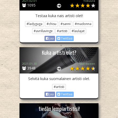
2021-02-01
Yökuura
1095
Testaa kuka nais artisti olet!
#ladygaga
#chisu
#sanni
#madonna
#avrillavinge
#artisti
#laulajat
Jaa
Twiittaa
Kuka artisti olet?
2021-01-30
Saardween
3948
Selvitä kuka suomalainen artisti olet.
#artisti
Jaa
Twiittaa
tiedän lempiartistisi!