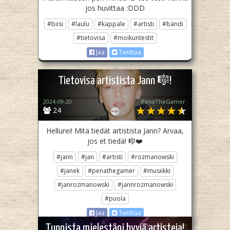
jos huvittaa :DDD
#biisi
#laulu
#kappale
#artisti
#bändi
#tietovisa
#moikuntestit
Jaa
Twiittaa
Tietovisa artistista Jann 🎼!
2024-09-20
PenaTheGamer
24
Hellurei! Mitä tiedät artistista Jann? Arvaa,
jos et tiedä! 🎼❤️
#jann
#jan
#artisti
#rozmanowski
#janek
#penathegamer
#musiikki
#janrozmanowski
#jannrozmanowski
#puola
Jaa
Twiittaa
Tunnista mielestäni hyviä artisteja!