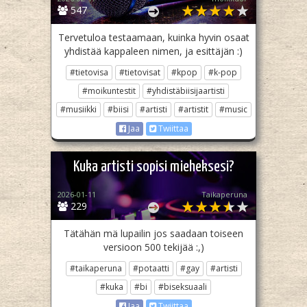
547
Tervetuloa testaamaan, kuinka hyvin osaat
yhdistää kappaleen nimen, ja esittäjän :)
#tietovisa
#tietovisat
#kpop
#k-pop
#moikuntestit
#yhdistäbiisijaartisti
#musiikki
#biisi
#artisti
#artistit
#music
Jaa
Twiittaa
Kuka artisti sopisi mieheksesi?
2026-01-11
Taikaperuna
229
Tätähän mä lupailin jos saadaan toiseen
versioon 500 tekijää :,)
#taikaperuna
#potaatti
#gay
#artisti
#kuka
#bi
#biseksuaali
Jaa
Twiittaa