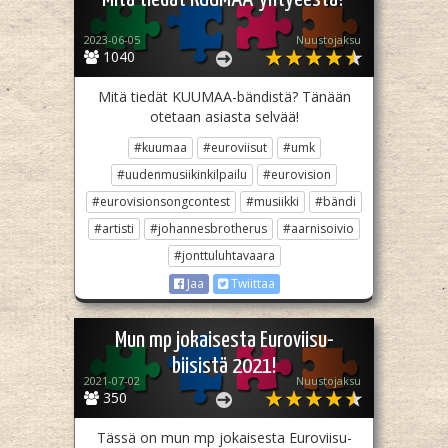
2023-06-05
Nuustojaksu
1040
Mitä tiedät KUUMAA-bändistä? Tänään
otetaan asiasta selvää!
#kuumaa
#euroviisut
#umk
#uudenmusiikinkilpailu
#eurovision
#eurovisionsongcontest
#musiikki
#bändi
#artisti
#johannesbrotherus
#aarnisoivio
#jonttuluhtavaara
Jaa
Twiittaa
Mun mp jokaisesta Euroviisu-
biisistä 2021!
2021-07-02
Nuustojaksu
350
Tässä on mun mp jokaisesta Euroviisu-