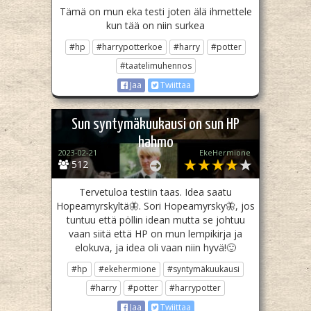
Tämä on mun eka testi joten älä ihmettele
kun tää on niin surkea
#hp
#harrypotterkoe
#harry
#potter
#taatelimuhennos
Jaa
Twiittaa
Sun syntymäkuukausi on sun HP
hahmo
2023-02-21
EkeHermione
512
Tervetuloa testiin taas. Idea saatu
Hopeamyrskyltä🦋. Sori Hopeamyrsky🦋, jos
tuntuu että pöllin idean mutta se johtuu
vaan siitä että HP on mun lempikirja ja
elokuva, ja idea oli vaan niin hyvä!🙂
#hp
#ekehermione
#syntymäkuukausi
#harry
#potter
#harrypotter
Jaa
Twiittaa