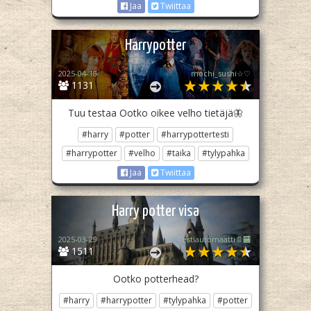
Jaa
Twiittaa
Harrypotter
2025-04-18
mochi_sushi☆♡
1131
Tuu testaa Ootko oikee velho tietäjä🦋
#harry
#potter
#harrypottertesti
#harrypotter
#velho
#taika
#tylypahka
Jaa
Twiittaa
Harry potter visa
2025-03-29
Testiautomaatti📄🏧
1511
Ootko potterhead?
#harry
#harrypotter
#tylypahka
#potter