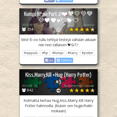
Kumpi HP:na Part 2!❤️🧡💛💚💙
💜🖤🖤♥️💘💝🤍
2023-09-17
Aippu🥳
354
Moi! Ei oo tullu tehtyä testejä vähään aikaan
niin tein tällaisen.💝🥳💘
#aippu🥳
#hp
#kumpi
#harry
#potter
Jaa
Twiittaa
Kiss,Marry,Kill +Hug (Harry Potter)
#3
2023-09-14
🐍Slytherinprincess💫
842
Kolmatta kertaa Hug,Kiss,Marry,Kill Harry
Potter hahmoilla. (lisäsin sen hugin/halin
mukaan)