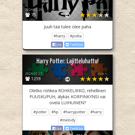
2024-02-29
Nettuvii
75
Juuh tää tulee olee paha
#harry
#potta
Jaa
Twiittaa
Harry Potter: Lajitteluhattu!
2024-01-07
. +Liv + .
1259
Oletko rohkea ROHKELIKKO, rehellinen
PUUSKUPUH, älykäs KORPINKYNSI vai
ovela LUIHUINEN?
#potter
#hp
#harrypotter
#harry
#melody
Jaa
Twiittaa