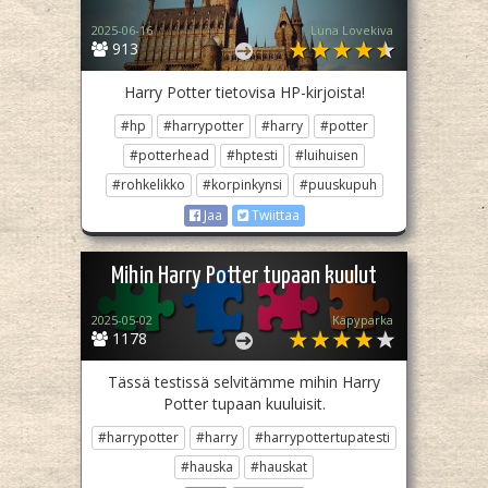
2025-06-16
Luna Lovekiva
913
Harry Potter tietovisa HP-kirjoista!
#hp
#harrypotter
#harry
#potter
#potterhead
#hptesti
#luihuisen
#rohkelikko
#korpinkynsi
#puuskupuh
Jaa
Twiittaa
Mihin Harry Potter tupaan kuulut
2025-05-02
Käpyparka
1178
Tässä testissä selvitämme mihin Harry
Potter tupaan kuuluisit.
#harrypotter
#harry
#harrypottertupatesti
#hauska
#hauskat