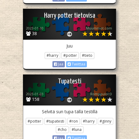
Harry potter tietovisa
2023-01-10
Muummot.com
38
Juu
#harry
#potter
#tieto
Jaa
Twiittaa
Tupatesti
2023-01-03
Romppulol:D
158
Selvitä sun tupa tällä testillä
#potter
#tupatesti
#ron
#harry
#ginny
#cho
#luna
Jaa
Twiittaa