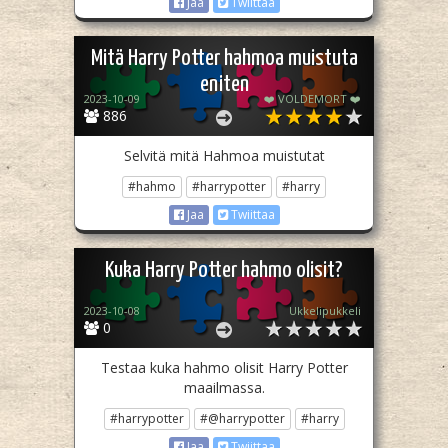
Jaa
Twiittaa
Mitä Harry Potter hahmoa muistuta
eniten
2023-10-09
❤️ VOLDEMORT ❤️
886
Selvitä mitä Hahmoa muistutat
#hahmo
#harrypotter
#harry
Jaa
Twiittaa
Kuka Harry Potter hahmo olisit?
2023-10-08
Ukkelipukkeli
0
Testaa kuka hahmo olisit Harry Potter
maailmassa.
#harrypotter
#@harrypotter
#harry
Jaa
Twiittaa