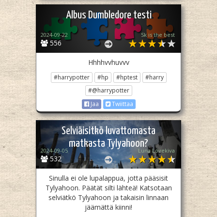
Albus Dumbledore testi
2024-09-22
Sk is the best
556
Hhhhvvhuvvv
#harrypotter
#hp
#hptest
#harry
#@harrypotter
Jaa
Twiittaa
Selviäisitkö luvattomasta
matkasta Tylyahoon?
2024-09-05
Luna Lovekiva
532
Sinulla ei ole lupalappua, jotta pääsisit
Tylyahoon. Päätät silti lähteä! Katsotaan
selviätkö Tylyahoon ja takaisin linnaan
jäämättä kiinni!