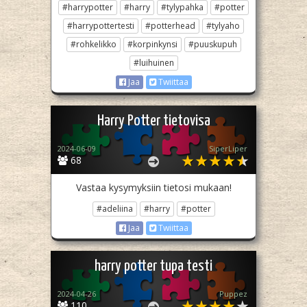
#harrypotter
#harry
#tylypahka
#potter
#harrypottertesti
#potterhead
#tylyaho
#rohkelikko
#korpinkynsi
#puuskupuh
#luihuinen
Jaa
Twiittaa
Harry Potter tietovisa
2024-06-09
SiperLiper
68
Vastaa kysymyksiin tietosi mukaan!
#adeliina
#harry
#potter
Jaa
Twiittaa
harry potter tupa testi
2024-04-26
Puppez
110