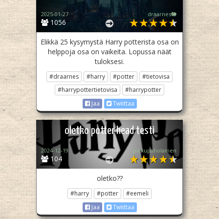
2025-01-27
draarnes🐘
1056
Elikkä 25 kysymystä Harry potterista osa on
helppoja osa on vaikeita. Lopussa näät
tuloksesi.
#draarnes
#harry
#potter
#tietovisa
#harrypottertietovisa
#harrypotter
Jaa
Twiittaa
oletko potter head testi
2024-12-19
pikkupaholainen
104
oletko??
#harry
#potter
#eemeli
Jaa
Twiittaa