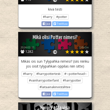
kiva testi
#harry
#potter
Jaa
Twiittaa
Mikä olisi Potter nimesi?
2024-03-11
CrEvOn
1282
Mikäs ois sun Tylypahka nimesi? (siis niinku
jos oisit tylypahkan oppilas niin sitte)
#harry
#harrypottertesti
#✨potterhead✨
#vainharrypotterfanit
#harrypotter
#laitaainakinviistähtee
Jaa
Twiittaa
Harry Potta visa