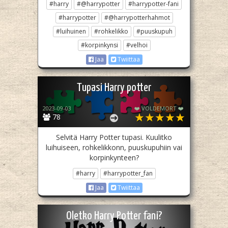
#harry
#@harrypotter
#harrypotter-fani
#harrypotter
#@harrypotterhahmot
#luihuinen
#rohkelikko
#puuskupuh
#korpinkynsi
#velhoi
Jaa
Twiittaa
Tupasi Harry potter
2023-09-03
❤️ VOLDEMORT ❤️
78
Selvitä Harry Potter tupasi. Kuulitko
luihuiseen, rohkelikkonn, puuskupuhiin vai
korpinkynteen?
#harry
#harrypotter_fan
Jaa
Twiittaa
Oletko Harry Potter fani?