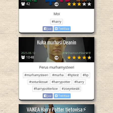
42
Moi
#harry
Jaa
Twiittaa
Kuka murhasi Deanin
2025-08-12
🌸💎DiamondStar💎🌸
1048
Perus murhamysteeri
#murhamysteeri
#murha
#hptest
#hp
#soturikissat
#harrypotter
#harry
#harrypotterkoe
#zoeyntestit
Jaa
Twiittaa
VAIKEA Harry Potter tietovisa⚡️