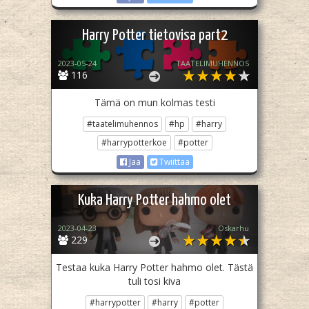
Harry Potter tietovisa part2
2023-05-24
TAATELIMUHENNOS
116
Tämä on mun kolmas testi
#taatelimuhennos
#hp
#harry
#harrypotterkoe
#potter
Jaa
Twiittaa
Kuka Harry Potter hahmo olet
2023-04-23
Oskarhu
229
Testaa kuka Harry Potter hahmo olet. Tästä
tuli tosi kiva
#harrypotter
#harry
#potter