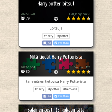
Harry potter loitsut
2022-06-28
TRB_lanijonne-8
79
Loitsuja
#harry
#potter
Jaa
Twiittaa
Mitä tiedät Harry Potterista
2022-06-14
Valtteriz123
80
tämmönen tietovisa Harry Potterista
#harry
#potter
#tietovisa
Jaa
Twiittaa
Salainen testi! (Ei kukaan tätä