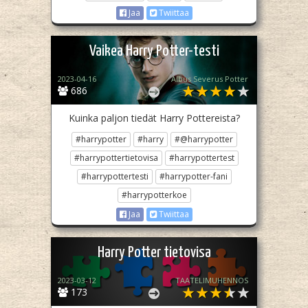
Jaa
Twiittaa
Vaikea Harry Potter-testi
2023-04-16
Albus Severus Potter
686
Kuinka paljon tiedät Harry Pottereista?
#harrypotter
#harry
#@harrypotter
#harrypottertietovisa
#harrypottertest
#harrypottertesti
#harrypotter-fani
#harrypotterkoe
Jaa
Twiittaa
Harry Potter tietovisa
2023-03-12
TAATELIMUHENNOS
173