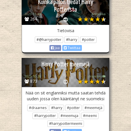
Kuinka palon tiedät Harry
Potterista
2023-11-19
Antsukka
264
Tietovisa
#@harrypotter
#harry
#potter
Jaa
Twiittaa
Harry Potter meemejä
2023-10-28
draarnes🐘
873
Nää on sit englanniksi mutta saatan tehdä
uuden jossa olen kääntänyt ne suomeksi
#draarnes
#harry
#potter
#meemejä
#harrypotter
#meemuja
#meemi
#harrypottermeemi