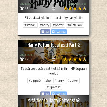
2023-08-21
St.Ebat❤️💅🏼✨🤌🏼
118
Eli vastaat yksin kertaisiin kysymyksiin
#steba✨
#harry
#potter
#nustella💚
Jaa
Twiittaa
Harry Potter tupatesti Part 2
2023-08-08
Aippu🥳
1292
Tässä testissä saat tietää mihin HP tupaan
kuulut!
#aippu🥳
#hp
#harry
#potter
#tupatesti
Jaa
Twiittaa
Mitä tiedän Harry Potterista?