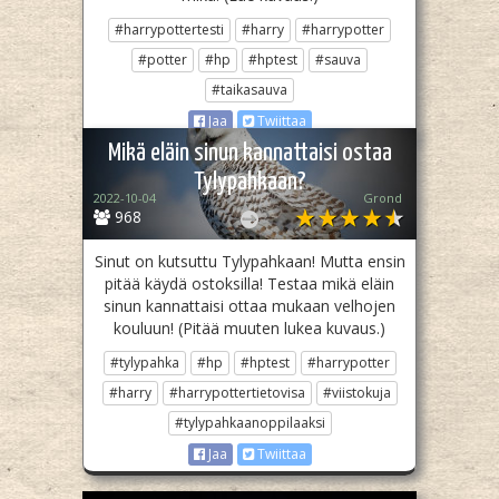
#harrypottertesti
#harry
#harrypotter
#potter
#hp
#hptest
#sauva
#taikasauva
Jaa
Twiittaa
Mikä eläin sinun kannattaisi ostaa
Tylypahkaan?
2022-10-04
Grond
968
Sinut on kutsuttu Tylypahkaan! Mutta ensin
pitää käydä ostoksilla! Testaa mikä eläin
sinun kannattaisi ottaa mukaan velhojen
kouluun! (Pitää muuten lukea kuvaus.)
#tylypahka
#hp
#hptest
#harrypotter
#harry
#harrypottertietovisa
#viistokuja
#tylypahkaanoppilaaksi
Jaa
Twiittaa