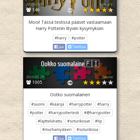
2023-07-05
Katrix🫧
146
Mooi! Tässä testissä pääset vastaamaan
Harry Potteriin lityviin kysymyksiin.
#harry
#potter
Jaa
Twiittaa
Ookko suomalaine🇫🇮
2023-05-29
Sauna
1005
Ootko suomalainen
#suomi
#käärijä
#harrypotter
#harry
#potter
#harrypottertesti
#@harrypotter
#lajitteluhattu
#soturikissat
#hp
#murhamysteeri
#soturikissa
Jaa
Twiittaa