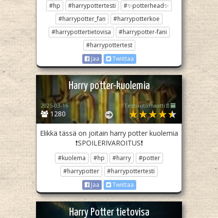
#hp
#harrypottertesti
#✨potterhead✨
#harrypotter_fan
#harrypotterkoe
#harrypottertietovisa
#harrypotter-fani
#harrypottertest
Jaa
Twiittaa
Harry potter-kuolemia
2025-03-16
Testiautomaatti📄🏧
1280
Elikkä tässä on joitain harry potter kuolemia
❗️SPOILERIVAROITUS❗️
#kuolema
#hp
#harry
#potter
#harrypotter
#harrypottertesti
Jaa
Twiittaa
Harry Potter tietovisa