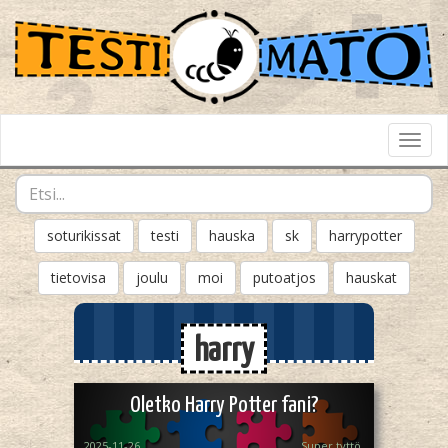
Toggl
Navig
soturikissat
testi
hauska
sk
harrypotter
tietovisa
joulu
moi
putoatjos
hauskat
harry
Oletko Harry Potter fani?
2025-11-26
Super tyttö