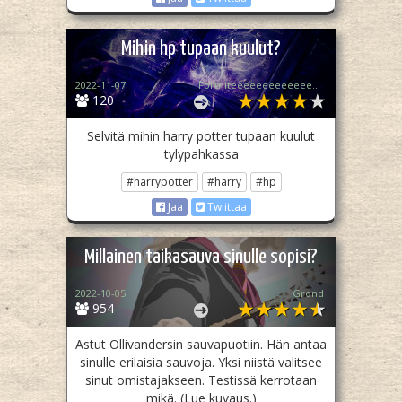
Mihin hp tupaan kuulut?
2022-11-07
Fortniteeeeeeeeeeeeeeeeeeeee (Tulin takas!!!)
120
Selvitä mihin harry potter tupaan kuulut
tylypahkassa
#harrypotter
#harry
#hp
Jaa
Twiittaa
Millainen taikasauva sinulle sopisi?
2022-10-05
Grond
954
Astut Ollivandersin sauvapuotiin. Hän antaa
sinulle erilaisia sauvoja. Yksi niistä valitsee
sinut omistajakseen. Testissä kerrotaan
mikä. (Lue kuvaus.)