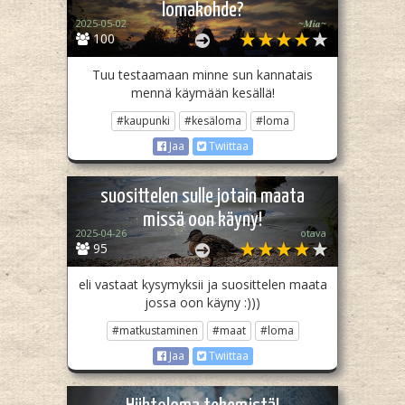
lomakohde?
2025-05-02
~𝑴𝒊𝒂~
100
Tuu testaamaan minne sun kannatais
mennä käymään kesällä!
#kaupunki
#kesäloma
#loma
Jaa
Twiittaa
suosittelen sulle jotain maata
missä oon käyny!
2025-04-26
otava
95
eli vastaat kysymyksii ja suosittelen maata
jossa oon käyny :)))
#matkustaminen
#maat
#loma
Jaa
Twiittaa