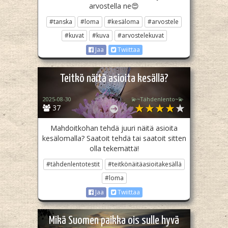
arvostella ne😍
#tanska
#loma
#kesäloma
#arvostele
#kuvat
#kuva
#arvostelekuvat
Jaa
Twiittaa
Teitkö näitä asioita kesällä?
2025-08-30
💫~Tähdenlento~💫
37
Mahdoitkohan tehdä juuri näitä asioita
kesälomalla? Saatoit tehdä tai saatoit sitten
olla tekemättä!
#tähdenlentotestit
#teitkönäitäasioitakesällä
#loma
Jaa
Twiittaa
Mikä Suomen paikka ois sulle hyvä