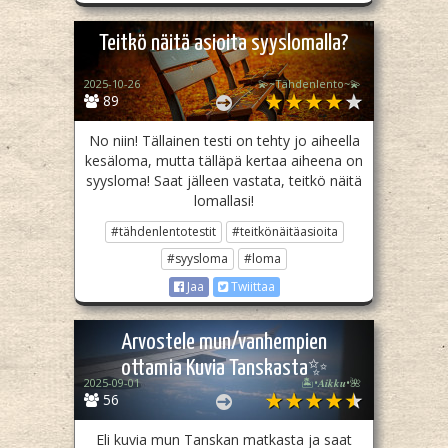
Teitkö näitä asioita syyslomalla?
2025-10-26
💫~Tähdenlento~💫
89
No niin! Tällainen testi on tehty jo aiheella
kesäloma, mutta tälläpä kertaa aiheena on
syysloma! Saat jälleen vastata, teitkö näitä
lomallasi!
#tähdenlentotestit
#teitkönäitäasioita
#syysloma
#loma
Jaa
Twiittaa
Arvostele mun/vanhempien
ottamia Kuvia Tanskasta✨
2025-09-01
🏝️•𝑨𝒊𝒌𝒌𝒖•🌺
56
Eli kuvia mun Tanskan matkasta ja saat