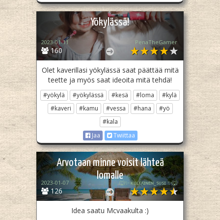
Yökylässä!
2023-01-11
PenaTheGamer
160
Olet kaverillasi yökylässä saat päättää mitä
teette ja myös saat ideoita mitä tehdä!
#yökylä
#yökylässä
#kesä
#loma
#kylä
#kaveri
#kamu
#vessa
#hana
#yö
#kala
Jaa
Twiittaa
Arvotaan minne voisit lähteä
lomalle
2023-01-07
🐺✨ ᴋᴜʟᴛᴀɪɴᴇɴ_sᴜsɪ ✨🐺
126
Idea saatu Mcvaakulta :)