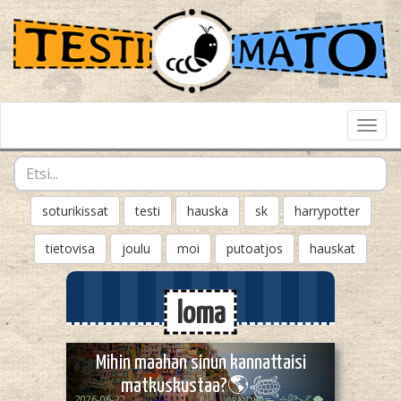
Toggl
Navig
soturikissat
testi
hauska
sk
harrypotter
tietovisa
joulu
moi
putoatjos
hauskat
loma
Mihin maahan sinun kannattaisi
matkuskustaa?🌎𓆉
2026-06-22
ᴏᴘᴀᴀʟɪӄᴜᴜᯓ₊ ⊹꧂🌌🌪