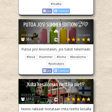
#matka
Jaa
Twiittaa
PUTOA JOS! SUMMER EDITION🥵💛
🔥
2024-06-01
Koripallo
361
Putoa jos! Arvostaisin, jos tulisit tekemään.
#kesä
#summer
#loma
#kesäloma
#putoatjos
Jaa
Twiittaa
Kuka kesäloman viettäjä olet!?
2024-05-27
Teppis
1012
Nonni rakkaat testataan mitä teette kesällä