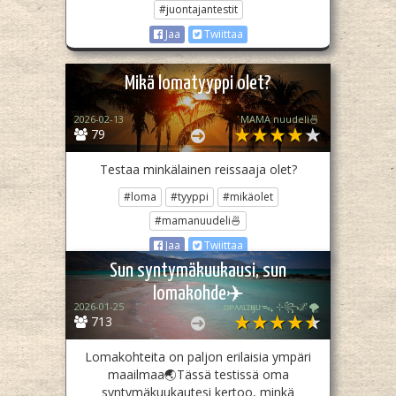
#juontajantestit
Jaa
Twiittaa
Mikä lomatyyppi olet?
2026-02-13
MAMA nuudeli🍜
79
Testaa minkälainen reissaaja olet?
#loma
#tyyppi
#mikäolet
#mamanuudeli🍜
Jaa
Twiittaa
Sun syntymäkuukausi, sun
lomakohde✈️
2026-01-25
ᴏᴘᴀᴀʟɪӄᴜᴜᯓ₊ ⊹꧂🌌🌪
713
Lomakohteita on paljon erilaisia ympäri
maailmaa🌏Tässä testissä oma
syntymäkuukautesi kertoo, minkä