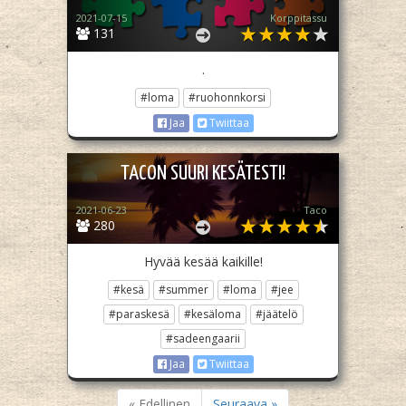
2021-07-15
Korppitassu
131
.
#loma
#ruohonnkorsi
Jaa
Twiittaa
TACON SUURI KESÄTESTI!
2021-06-23
Taco
280
Hyvää kesää kaikille!
#kesä
#summer
#loma
#jee
#paraskesä
#kesäloma
#jäätelö
#sadeengaarii
Jaa
Twiittaa
« Edellinen
Seuraava »