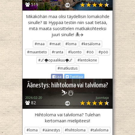
519
Mikäköhän maa olisi täydellisin lomakohde
sinulle? 📅 Hyppää testiin niin saat tietää,
mitä maata suosittelen matkakohteeksi
juuri sinulle! 🏝✈
#maa
#maat
#loma
#kesäloma
#maantieto
#ranta
#luonto
#öö
#pöö
#🌌🌪opaalikuu🌪🌌
#lentokone
#matkustus
Jaa
Twiittaa
Äänestys: hiihtoloma vai talviloma?
⛷️☃️
2026-02-20
Juontaja
82
Hiihtoloma vai talviloma? Tulehan
kertomaan mielipiteesi!
#loma
#äänestys
#hiihtoloma
#talviloma