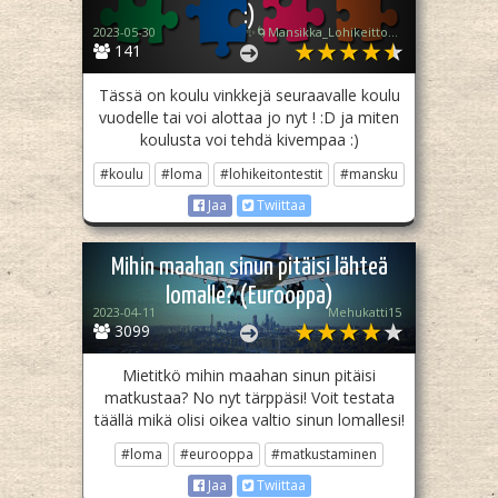
:)
2023-05-30
✨🌀Mansikka_Lohikeitto⭐💤
141
Tässä on koulu vinkkejä seuraavalle koulu
vuodelle tai voi alottaa jo nyt ! :D ja miten
koulusta voi tehdä kivempaa :)
#koulu
#loma
#lohikeitontestit
#mansku
Jaa
Twiittaa
Mihin maahan sinun pitäisi lähteä
lomalle? (Eurooppa)
2023-04-11
Mehukatti15
3099
Mietitkö mihin maahan sinun pitäisi
matkustaa? No nyt tärppäsi! Voit testata
täällä mikä olisi oikea valtio sinun lomallesi!
#loma
#eurooppa
#matkustaminen
Jaa
Twiittaa