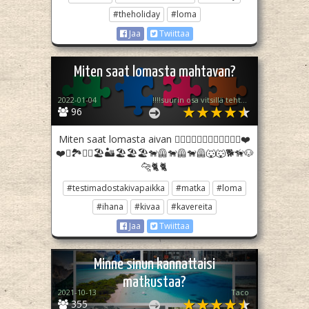
#theholiday
#loma
Jaa
Twiittaa
Miten saat lomasta mahtavan?
2022-01-04
!!!!suurin osa vitsillä tehty!!!!!!!
96
Miten saat lomasta aivan 👩‍❤️‍👩👩‍❤️‍👩👩‍❤️‍👩👩‍❤️‍👩❤️
❤️⛰️🏞️⛰️⛰️🏖️🏜️🏖️🏖️🏖️🐕‍🦺🐕‍🦺🐕‍🦺🐺🐺🐕🦮🐶
🐆🐈🐈
#testimadostakivapaikka
#matka
#loma
#ihana
#kivaa
#kavereita
Jaa
Twiittaa
Minne sinun kannattaisi
matkustaa?
2021-10-13
Taco
355