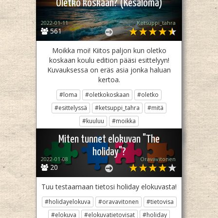
Oletko koskaan? (Kesäloma)
2022-01-11
Ketsuppi_tahra
561
Moikka moi! Kiitos paljon kun oletko
koskaan koulu edition pääsi esittelyyn!
Kuvauksessa on eräs asia jonka haluan
kertoa.
#loma
#oletkokoskaan
#oletko
#esittelyssä
#ketsuppi_tahra
#mitä
#kuuluu
#moikka
Jaa
Twiittaa
Miten tunnet elokuvan "The
holiday"?
2022-01-08
Oravavitonen
20
Tuu testaamaan tietosi holiday elokuvasta!
#holidayelokuva
#oravavitonen
#tietovisa
#elokuva
#elokuvatietovisat
#holiday