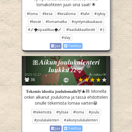
lomakohteen juuri sinä saat! 🌟
#loma
#kesä
#kesäloma
#talvi
#syksy
#kevät
#lomamatka
#syntymäkuukausi
#🌌🌪opaalikuu🌪🌌
#laadukkaattestit
#:)
#slay
Jaa
Twiittaa
🎀𝑨𝒊𝒌𝒖𝒏 𝒋𝒐𝒖𝒍𝒖𝒌𝒂𝒍𝒆𝒏𝒕𝒆𝒓𝒊
𝒍𝒖𝒖𝒌𝒌𝒖 22🦌
2025-12-22
🏝️•𝑨𝒊𝒌𝒌𝒖•🌺
36
𝐓𝐞𝐤𝐞𝐦𝐢𝐬 𝐢𝐝𝐞𝐨𝐢𝐭𝐚 𝐣𝐨𝐮𝐥𝐮𝐥𝐨𝐦𝐚𝐥𝐥𝐞🦌🎄🧸 Monella
onkin alkanut joululoma ja tässä ehdottelen
sinulle tekemista lomaa varten😁
#tekemistä
#tylsää
#loma
#joulu
#joulukalenteri
#aikunjoulukalenteri
Jaa
Twiittaa