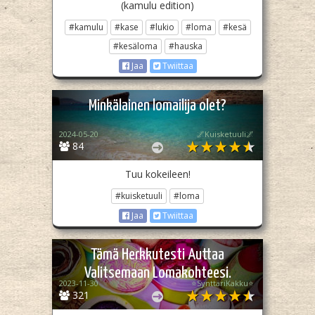
(kamulu edition)
#kamulu
#kase
#lukio
#loma
#kesä
#kesäloma
#hauska
Jaa
Twiittaa
Minkälainen lomailija olet?
2024-05-20
🌌Kuisketuuli🌌
84
Tuu kokeileen!
#kuisketuuli
#loma
Jaa
Twiittaa
Tämä Herkkutesti Auttaa
Valitsemaan Lomakohteesi.
2023-11-30
⭐SynttäriKakku⭐
321