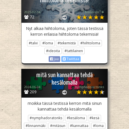
Hiihtoloma tekemistä!
2025-02-14
𓋼𝗍ᥲ𝗍𝗍іᥣᥲіᥒᥱᥒ𓋼❄
72
Nyt alkaa hiihtoloma, joten tässä testissä
kerron erilaisia hiihtoloma tekemisiä!
#talvi
#loma
#tekemistä
#hiihtoloma
#ideoita
#tattilainen
Jaa
Twiittaa
mitä sun kannattaa tehdä
kesälomalla
2024-06-04
nymphadora tonks
209
moikka tässä testissä kerron mitä sinun
kannattaa tehdä kesälomalla
#nymphadoratonks
#kesäloma
#kesä
#linnanmäki
#mitäsun
#kannattaa
#loma