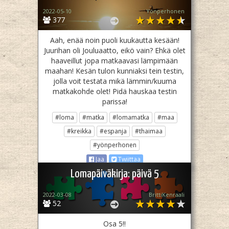
2022-05-10
Yönperhonen
377
Aah, enää noin puoli kuukautta kesään!
Juurihan oli Jouluaatto, eikö vain? Ehkä olet
haaveillut jopa matkaavasi lämpimään
maahan! Kesän tulon kunniaksi tein testin,
jolla voit testata mikä lämmin/kuuma
matkakohde olet! Pidä hauskaa testin
parissa!
#loma
#matka
#lomamatka
#maa
#kreikka
#espanja
#thaimaa
#yönperhonen
Jaa
Twiittaa
Lomapäiväkirja: päivä 5
2022-03-08
BrittiKenraali
52
Osa 5!!