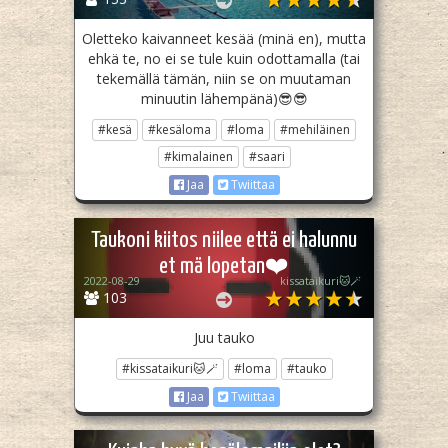
Oletteko kaivanneet kesää (minä en), mutta
ehkä te, no ei se tule kuin odottamalla (tai
tekemällä tämän, niin se on muutaman
minuutin lähempänä)😎😎
#kesä
#kesäloma
#loma
#mehiläinen
#kimalainen
#saari
Jaa
Twiittaa
Taukoni kiitos niilee että ei halunnu
et mä lopetan❤️
2022-08-29
kissataikuri🐱🪄
103
Juu tauko
#kissataikuri🐱🪄
#loma
#tauko
Jaa
Twiittaa