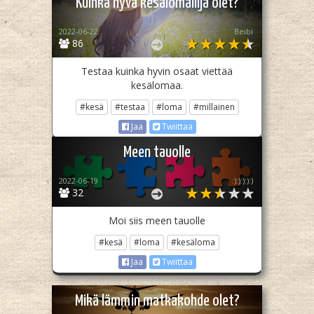
Kuinka hyvä kesälomailija olet?
2022-06-22
Beibi
86
Testaa kuinka hyvin osaat viettää
kesälomaa.
#kesä
#testaa
#loma
#millainen
Jaa
Twiittaa
Meen tauolle
2022-06-19
:):):):):)
32
Moi siis meen tauolle
#kesä
#loma
#kesäloma
Jaa
Twiittaa
Mikä lämmin matkakohde olet?