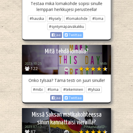
Testaa mikä lomakohde sopisi sinulle
lemppari herkkujesi perusteella!
#hauska
#kysely
#lomakohde
#loma
#syntymäpäiväkakku
Jaa
Twiittaa
Mitä tehdä lomalla?
2023-10-25
MiBi
122
Onko tylsää? Tämä testi on juuri sinulle!
#mibi
#loma
#tekeminen
#tylsää
Jaa
Twiittaa
Missä Saksan matkakohteessa
sinun kannattaisi vierailla?
2023-07-17
Pihkahäntä🐱✨
87