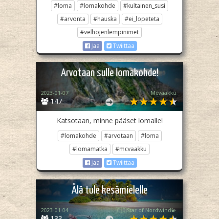
#loma
#lomakohde
#kultainen_susi
#arvonta
#hauska
#ei_lopeteta
#velhojenlempinimet
Jaa
Twiittaa
Arvotaan sulle lomakohde!
2023-01-07
Mcvaakku
147
Katsotaan, minne pääset lomalle!
#lomakohde
#arvotaan
#loma
#lomamatka
#mcvaakku
Jaa
Twiittaa
Älä tule kesämielelle
2023-01-04
🇫🇮Star of Nordwind💫
133