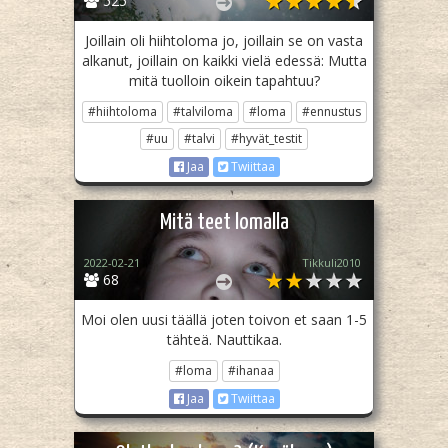
525
Joillain oli hiihtoloma jo, joillain se on vasta
alkanut, joillain on kaikki vielä edessä: Mutta
mitä tuolloin oikein tapahtuu?
#hiihtoloma
#talviloma
#loma
#ennustus
#uu
#talvi
#hyvät_testit
Jaa
Twiittaa
Mitä teet lomalla
2022-02-21
Tikkuli2010
68
Moi olen uusi täällä joten toivon et saan 1-5
tähteä. Nauttikaa.
#loma
#ihanaa
Jaa
Twiittaa