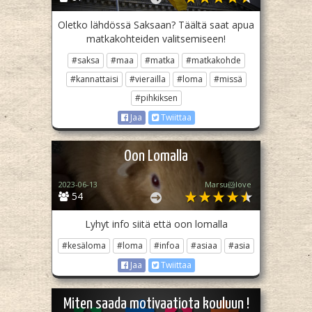
Oletko lähdössä Saksaan? Täältä saat apua
matkakohteiden valitsemiseen!
#saksa
#maa
#matka
#matkakohde
#kannattaisi
#vierailla
#loma
#missä
#pihkiksen
Jaa
Twiittaa
Oon Lomalla
2023-06-13
Marsu🐹love
54
Lyhyt info siitä että oon lomalla
#kesäloma
#loma
#infoa
#asiaa
#asia
Jaa
Twiittaa
Miten saada motivaatiota kouluun !