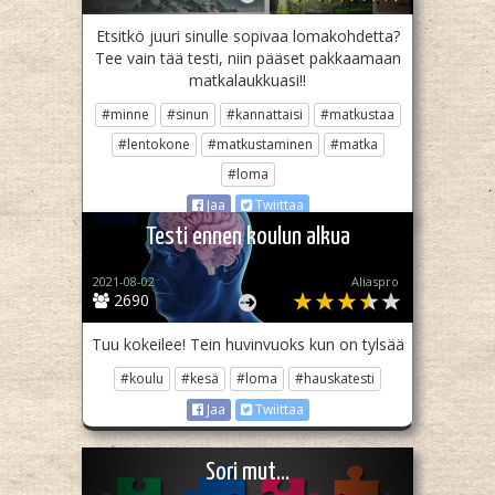
Etsitkö juuri sinulle sopivaa lomakohdetta?
Tee vain tää testi, niin pääset pakkaamaan
matkalaukkuasi!!
#minne
#sinun
#kannattaisi
#matkustaa
#lentokone
#matkustaminen
#matka
#loma
Jaa
Twiittaa
Testi ennen koulun alkua
2021-08-02
Aliaspro
2690
Tuu kokeilee! Tein huvinvuoks kun on tylsää
#koulu
#kesä
#loma
#hauskatesti
Jaa
Twiittaa
Sori mut...