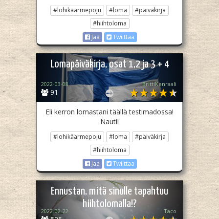
#lohikäärmepoju
#loma
#päiväkirja
#hiihtoloma
Jaa
Twiittaa
Lomapäiväkirja, osat 1,2 ja 3 + 4
2022-03-08
BrittiKenraali
91
Eli kerron lomastani täällä testimadossa!
Nauti!
#lohikäärmepoju
#loma
#päiväkirja
#hiihtoloma
Jaa
Twiittaa
Ennustan, mitä sinulle tapahtuu
hiihtolomalla!?
2022-02-22
Taco