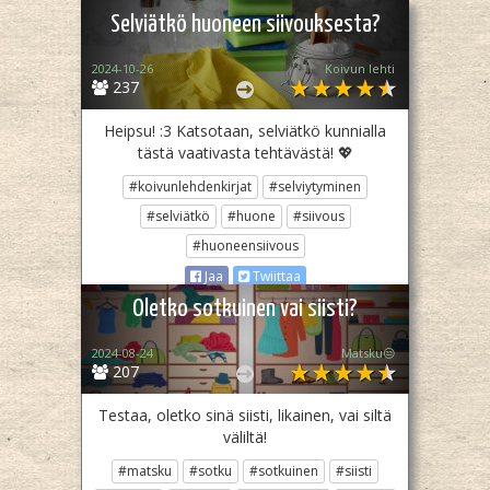
Selviätkö huoneen siivouksesta?
2024-10-26
Koivun lehti
237
Heipsu! :3 Katsotaan, selviätkö kunnialla
tästä vaativasta tehtävästä! 💖
#koivunlehdenkirjat
#selviytyminen
#selviätkö
#huone
#siivous
#huoneensiivous
Jaa
Twiittaa
Oletko sotkuinen vai siisti?
2024-08-24
Matsku😒
207
Testaa, oletko sinä siisti, likainen, vai siltä
väliltä!
#matsku
#sotku
#sotkuinen
#siisti