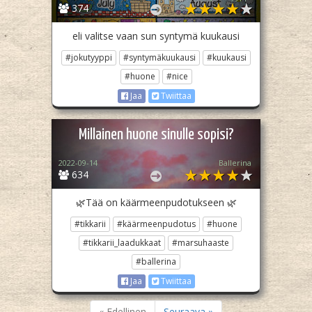
374
eli valitse vaan sun syntymä kuukausi
#jokutyyppi
#syntymäkuukausi
#kuukausi
#huone
#nice
Jaa
Twiittaa
Millainen huone sinulle sopisi?
2022-09-14
Ballerina
634
🌿Tää on käärmeenpudotukseen 🌿
#tikkarii
#käärmeenpudotus
#huone
#tikkarii_laadukkaat
#marsuhaaste
#ballerina
Jaa
Twiittaa
« Edellinen
Seuraava »