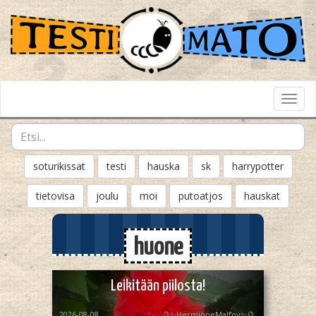
Toggl
Navig
soturikissat
testi
hauska
sk
harrypotter
tietovisa
joulu
moi
putoatjos
hauskat
huone
Leikitään piilosta!
2026-08-08
🔮✨HermioneMalfoy✨🔮