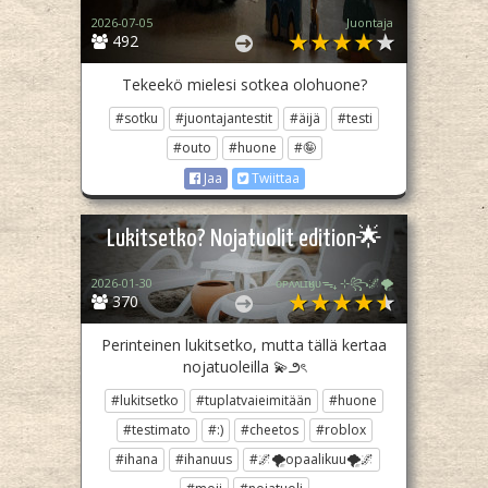
2026-07-05
Juontaja
492
Tekeekö mielesi sotkea olohuone?
#sotku
#juontajantestit
#äijä
#testi
#outo
#huone
#🤪
Jaa
Twiittaa
Lukitsetko? Nojatuolit edition🌟
2026-01-30
ᴏᴘᴀᴀʟɪӄᴜᴜᯓ₊ ⊹꧂🌌🌪
370
Perinteinen lukitsetko, mutta tällä kertaa
nojatuoleilla 💫౨ৎ
#lukitsetko
#tuplatvaieimitään
#huone
#testimato
#:)
#cheetos
#roblox
#ihana
#ihanuus
#🌌🌪opaalikuu🌪🌌