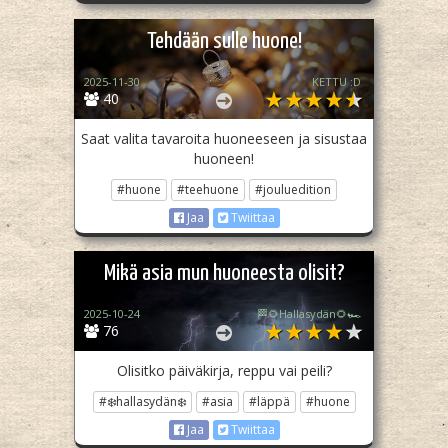
Tehdään sulle huone!
2025-11-30
KETTU :D
40
Saat valita tavaroita huoneeseen ja sisustaa
huoneen!
#huone
#teehuone
#jouluedition
Jaa
Twiittaa
Mikä asia mun huoneesta olisit?
2025-10-24
🏁🌻Hallasydän🌻🏎️
76
Olisitko päiväkirja, reppu vai peili?
#❄️hallasydän❄️
#asia
#läppä
#huone
Jaa
Twiittaa