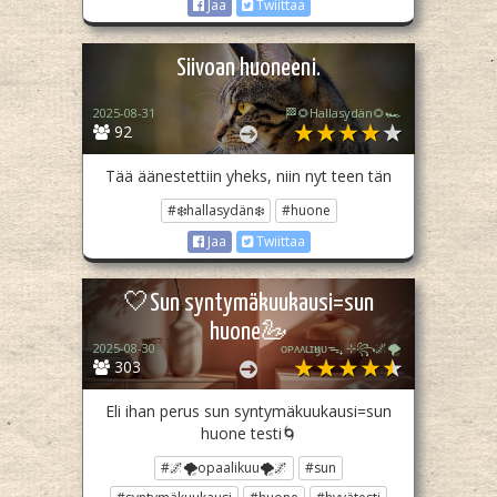
Jaa
Twiittaa
Siivoan huoneeni.
2025-08-31
🏁🌻Hallasydän🌻🏎️
92
Tää äänestettiin yheks, niin nyt teen tän
#❄️hallasydän❄️
#huone
Jaa
Twiittaa
🤍Sun syntymäkuukausi=sun
huone🦢
2025-08-30
ᴏᴘᴀᴀʟɪӄᴜᴜᯓ₊ ⊹꧂🌌🌪
303
Eli ihan perus sun syntymäkuukausi=sun
huone testi🌀
#🌌🌪opaalikuu🌪🌌
#sun