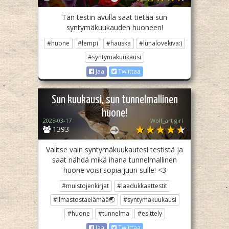
Tän testin avulla saat tietää sun
syntymäkuukauden huoneen!
#huone
#lempi
#hauska
#lunalovekiva:)
#syntymäkuukausi
Jaa
Twiittaa
Sun kuukausi, sun tunnelmallinen
huone!
2025-03-17
Wolf_art girl ‎
1393
Valitse vain syntymäkuukautesi testistä ja
saat nähdä mikä ihana tunnelmallinen
huone voisi sopia juuri sulle! <3
#muistojenkirjat
#laadukkaattestit
#ilmastostaelämää🌏
#syntymäkuukausi
#huone
#tunnelma
#esittely
Jaa
Twiittaa