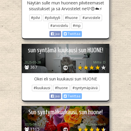
Näytän sulle mun huoneen pilviteemaset
sisustukset ja sä Arvostelet ne🩷😍☁️⚡
#pilvi
#pilvityyli
#huone
#arvostele
#arvostelu
#mp
Jaa
Twiittaa
sun syntämä kuukausi sun HUONE!
2025-05-28
Miltsi :D
367
Okei eli sun kuukausi sun HUONE
#kuukausi
#huone
#syntymäpäivä
Jaa
Twiittaa
Sun syntymäkuukausi, sun huone!
2025-04-12
LunaLovekiva<3
1115