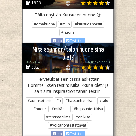
1926
Tältä näyttää Kuusuden huone 😃
#omahuone
#mun
#kuusudentestit
#huone
Jaa
Twiittaa
Mikä asunnon/talon huone sinä
olet?
2023-08-27
Aurinkoinen:)
392
Tervetuloa! Tein tässä äskettäin
Hommeli5:sen testin: Mikä ikkuna olet? Ja
sain siitä inspiraation tähän testiin.
#aurinkotestit
#:)
#hassunhauskaa
#talo
#huone
#mikäolet
#hapsuntestikisa
#testimaailma
#dr_kisa
#volcanontestattavat
Jaa
Twiittaa