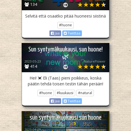
134
Selvitä että osaatko pitää huoneesi siistinä
#huone
Jaa
Twiittaa
Sun syntymäkuukausi, sun huone!
🌿
2023-05-23
NatureFlower
414
Hei! 💓 Eli (Taas) pieni poikkeus, koska
päätin tehdä toisen testin tähän perään!
#huone
#kuukausi
#natural
Jaa
Twiittaa
sun syntymäkuukausi sun huone
2023-04-09
joku tyyppi