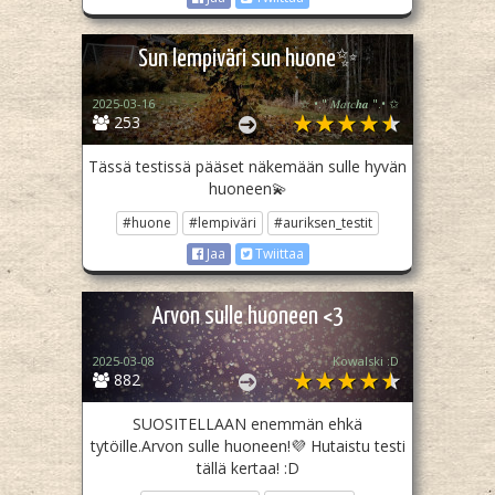
Sun lempiväri sun huone✨
2025-03-16
☆ •." 𝑀𝑎𝑡𝑐𝒉𝒂 ".• ✩
253
Tässä testissä pääset näkemään sulle hyvän
huoneen💫
#huone
#lempiväri
#auriksen_testit
Jaa
Twiittaa
Arvon sulle huoneen <3
2025-03-08
Kowalski :D
882
SUOSITELLAAN enemmän ehkä
tytöille.Arvon sulle huoneen!💜 Hutaistu testi
tällä kertaa! :D