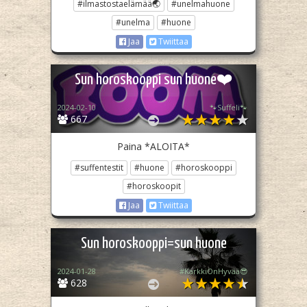
#ilmastostaelämää🌏
#unelmahuone
#unelma
#huone
Jaa
Twiittaa
Sun horoskooppi sun huone❤️
2024-02-10
🐾Suffeli🐾
667
Paina *ALOITA*
#suffentestit
#huone
#horoskooppi
#horoskoopit
Jaa
Twiittaa
Sun horoskooppi=sun huone
2024-01-28
#KarkkiOnHyvää😎
628