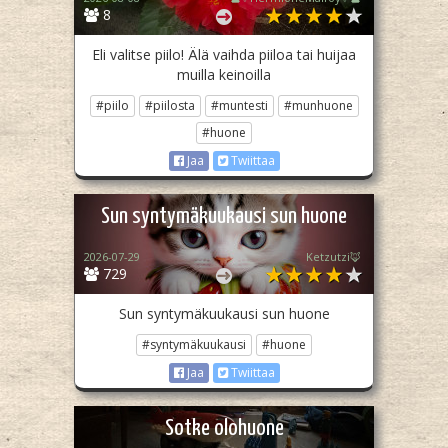
8
Eli valitse piilo! Älä vaihda piiloa tai huijaa
muilla keinoilla
#piilo
#piilosta
#muntesti
#munhuone
#huone
Jaa
Twiittaa
Sun syntymäkuukausi sun huone
2026-07-29
Ketzutzi🦊
729
Sun syntymäkuukausi sun huone
#syntymäkuukausi
#huone
Jaa
Twiittaa
Sotke olohuone