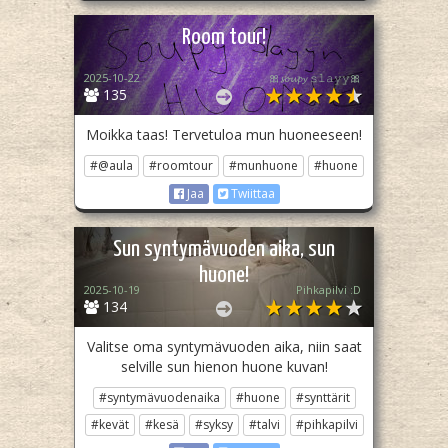
Room tour!
2025-10-22
🎀𝓼𝓸𝓾𝓹𝔂 𝚜𝚕𝚊𝚢𝚢🎀
135
Moikka taas! Tervetuloa mun huoneeseen!
#@aula
#roomtour
#munhuone
#huone
Jaa
Twiittaa
Sun syntymävuoden aika, sun
huone!
2025-10-19
Pihkapilvi :D
134
Valitse oma syntymävuoden aika, niin saat
selville sun hienon huone kuvan!
#syntymävuodenaika
#huone
#synttärit
#kevät
#kesä
#syksy
#talvi
#pihkapilvi