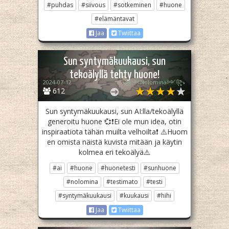
#puhdas
#siivous
#sotkeminen
#huone
#elämäntavat
Jaa
Twiittaa
Sun syntymäkuukausi, sun
tekoälyllä tehty huone!
2024-07-12
꧁༺Nolominä༻꧂
612
Sun syntymäkuukausi, sun AI:lla/tekoälyllä
generoitu huone 💞❗️Ei ole mun idea, otin
inspiraatiota tähän muilta velhoilta❗️ ⚠️Huom
en omista näistä kuvista mitään ja käytin
kolmea eri tekoälyä⚠️
#ai
#huone
#huonetesti
#sunhuone
#nolomina
#testimato
#testi
#syntymäkuukausi
#kuukausi
#hihi
Jaa
Twiittaa