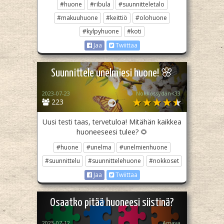
#huone
#ribula
#suunnitteletalo
#makuuhuone
#keittiö
#olohuone
#kylpyhuone
#koti
Jaa
Twiittaa
Suunnittele unelmiesi huone! 🌸
2023-07-23
Nokkossydän<33
223
Uusi testi taas, tervetuloa! Mitähän kaikkea
huoneeseesi tulee? 🌻
#huone
#unelma
#unelmienhuone
#suunnittelu
#suunnittelehuone
#nokkoset
Jaa
Twiittaa
Osaatko pitää huoneesi siistinä?
2023-07-12
Amaya