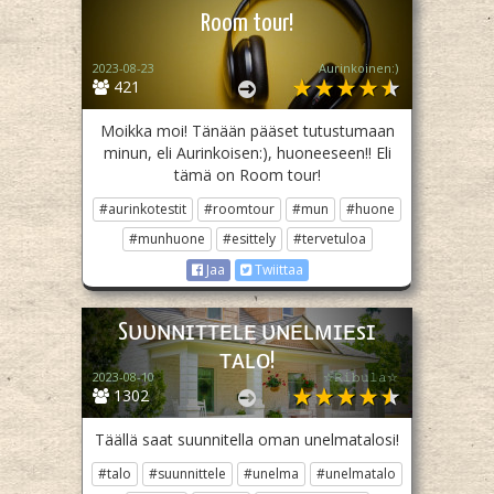
Room tour!
2023-08-23
Aurinkoinen:)
421
Moikka moi! Tänään pääset tutustumaan
minun, eli Aurinkoisen:), huoneeseen!! Eli
tämä on Room tour!
#aurinkotestit
#roomtour
#mun
#huone
#munhuone
#esittely
#tervetuloa
Jaa
Twiittaa
Sᴜᴜɴɴɪᴛᴛᴇʟᴇ ᴜɴᴇʟᴍɪᴇsɪ
ᴛᴀʟᴏ!
2023-08-10
☆𝚁𝚒𝚋𝚞𝚕𝚊☆
1302
Täällä saat suunnitella oman unelmatalosi!
#talo
#suunnittele
#unelma
#unelmatalo