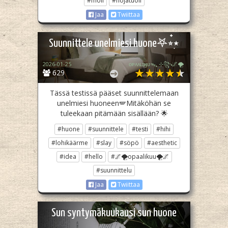
#moii
#nojatuoli
Jaa
Twiittaa
Suunnittele unelmiesi huone𖤐⭒๋࣭⭑
2026-01-25
ᴏᴘᴀᴀʟɪӄᴜᴜᯓ₊ ⊹꧂🌌🌪
629
Tässä testissä pääset suunnittelemaan
unelmiesi huoneen🪽Mitäköhän se
tuleekaan pitämään sisällään? 🌟
#huone
#suunnittele
#testi
#hihi
#lohikäärme
#slay
#söpö
#aesthetic
#idea
#hello
#🌌🌪opaalikuu🌪🌌
#suunnittelu
Jaa
Twiittaa
Sun syntymäkuukausi sun huone