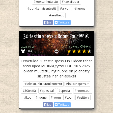
#kowsunhutaistu
#kawaiibear
#porkkanaisentestit
#arvon
#huone
#aesthetic
Jaa
Twiittaa
30 testin spessu: Room Tour🎆🎇
2025-01-24
🌻𝄞 . # L★ksu 🎧🍓☘️🫧
104
Tervetuloa 30 testin spessuuni!! Idean tähän
antoi upea Musiikki_tyttö! EDIT 18.5.2025:
ollaan muutettu, nyt huone on jo ehditty
sisustaa ihan erilaiseksi!
#lokakuunlukutoukantestit
#loksunspessut
#30testiä
#spesiaali
#special
#roomtour
#koti
#huone
#room
#tour
#esittely
Jaa
Twiittaa