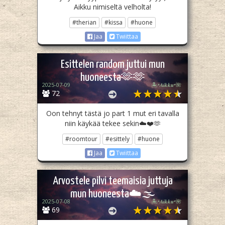
Aikku nimiseltä velholta!
#therian
#kissa
#huone
Jaa
Twiittaa
Esittelen random juttui mun
huoneesta🫶🫶
2025-07-09
🏝️•𝑨𝒊𝒌𝒌𝒖•🌺
72
Oon tehnyt tästä jo part 1 mut eri tavalla
niin käykää tekee sekin☁️❤️🫶
#roomtour
#esittely
#huone
Jaa
Twiittaa
Arvostele pilvi teemaisia juttuja
mun huoneesta☁️🌫️
2025-07-08
🏝️•𝑨𝒊𝒌𝒌𝒖•🌺
69