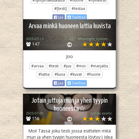
#syntymäkuukausi
#huone
#hyvätesti
#[testi]
#testaa
Jaa
Twiittaa
Arvaa minkä huoneen lattia kuvista
2025-07-17
꧁♡ Moonlight_Lynner_Lover ♡꧂
147
Joo
#arvaa
#testi
#juu
#moi
#marjatta
#lattia
#kuva
#kuvat
#huone
Jaa
Twiittaa
Jotain juttuja mun ja yhen tyypin
huoneesta☆
2025-07-09
Jyri da exotic
156
Moi! Tässä joku testi jossa esittelen mitä
mun ja yhen tyypin huoneesta löytyy:) Idea