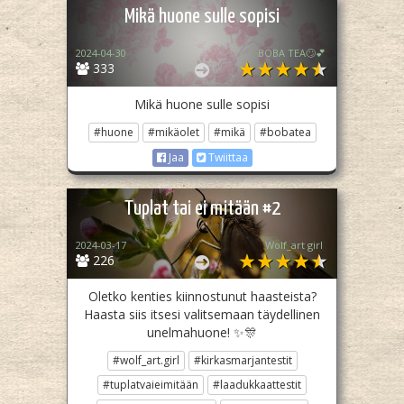
Mikä huone sulle sopisi
2024-04-30
BOBA TEA🙄💕
333
Mikä huone sulle sopisi
#huone
#mikäolet
#mikä
#bobatea
Jaa
Twiittaa
Tuplat tai ei mitään #2
2024-03-17
Wolf_art girl ‎
226
Oletko kenties kiinnostunut haasteista?
Haasta siis itsesi valitsemaan täydellinen
unelmahuone! ✨️🎊
#wolf_art.girl
#kirkasmarjantestit
#tuplatvaieimitään
#laadukkaattestit