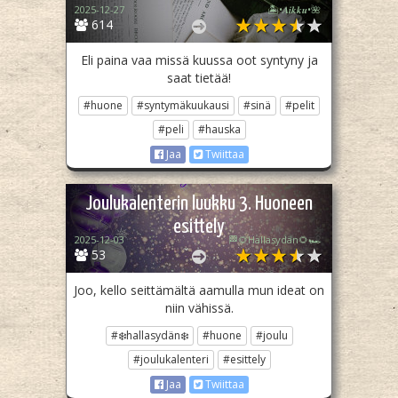
2025-12-27
🏝️•𝑨𝒊𝒌𝒌𝒖•🌺
614
Eli paina vaa missä kuussa oot syntyny ja
saat tietää!
#huone
#syntymäkuukausi
#sinä
#pelit
#peli
#hauska
Jaa
Twiittaa
Joulukalenterin luukku 3. Huoneen
esittely
2025-12-03
🏁🌻Hallasydän🌻🏎️
53
Joo, kello seittämältä aamulla mun ideat on
niin vähissä.
#❄️hallasydän❄️
#huone
#joulu
#joulukalenteri
#esittely
Jaa
Twiittaa