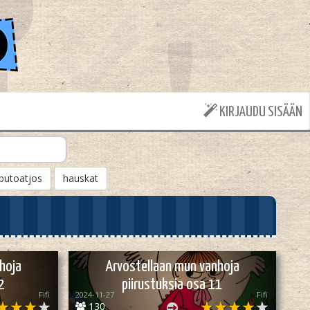
KIRJAUDU SISÄÄN
putoatjos
hauskat
hoja
Arvostellaan mun vanhoja
2
piirustuksia osa 11
Fifi
2024-11-27
Fifi
130