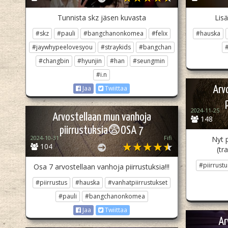
Tunnista skz jäsen kuvasta
Lisä
#skz
#pauli
#bangchanonkomea
#felix
#hauska
#jaywhypeelovesyou
#straykids
#bangchan
#
#changbin
#hyunjin
#han
#seungmin
#i.n
Arv
Jaa
Twiittaa
2024-11-25
Arvostellaan mun vanhoja
148
piirrustuksia😨OSA 7
2024-10-31
Fifi
Nyt 
104
(tr
#piirrustu
Osa 7 arvostellaan vanhoja piirrustuksia!!!
#piirrustus
#hauska
#vanhatpiirrustukset
#pauli
#bangchanonkomea
Jaa
Twiittaa
Ar