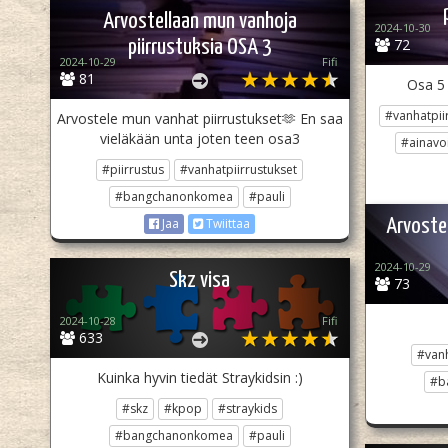
Arvostellaan mun vanhoja
2024-10-30
72
piirrustuksia OSA 3
2024-10-29
Fifi
81
Osa 5 
#vanhatpii
Arvostele mun vanhat piirrustukset🫶 En saa
vieläkään unta joten teen osa3
#ainavoi
#piirrustus
#vanhatpiirrustukset
#bangchanonkomea
#pauli
Arvostel
Jaa
Twiittaa
2024-10-29
Skz visa
73
2024-10-28
Fifi
633
#vanh
Kuinka hyvin tiedät Straykidsin :)
#b
#skz
#kpop
#straykids
#bangchanonkomea
#pauli