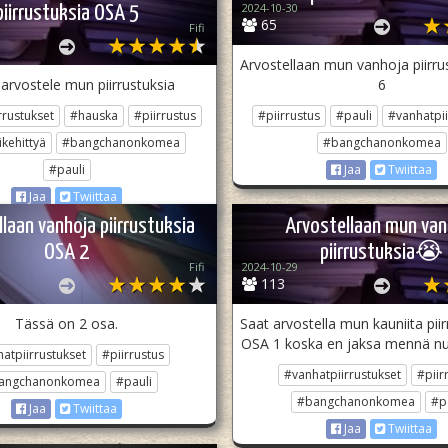
2024-10-30
piirrustuksia OSA 5
65
Fifi
Arvostellaan mun vanhoja piirru
arvostele mun piirrustuksia
6
rrustukset
#hauska
#piirrustus
#piirrustus
#pauli
#vanhatpii
kehittyä
#bangchanonkomea
#bangchanonkomea
#pauli
Jaa
Twiittaa
Jaa
Twiittaa
laan vanhoja piirrustuksia
Arvostellaan mun van
OSA 2
piirrustuksia😭
Fifi
2024-10-29
113
Tässä on 2 osa.
Saat arvostella mun kauniita piir
OSA 1 koska en jaksa mennä 
atpiirrustukset
#piirrustus
#vanhatpiirrustukset
#piir
angchanonkomea
#pauli
#bangchanonkomea
#p
Jaa
Twiittaa
Jaa
Twiittaa