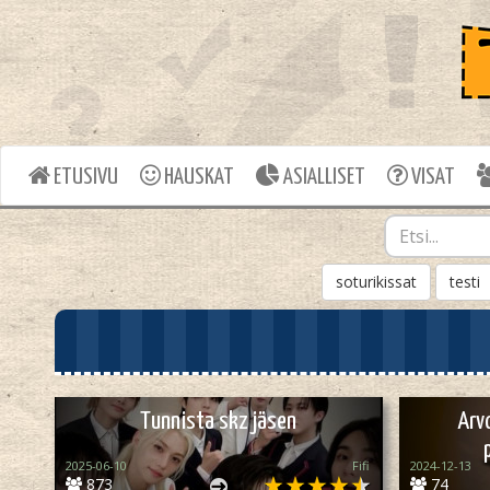
ETUSIVU
HAUSKAT
ASIALLISET
VISAT
soturikissat
testi
Tunnista skz jäsen
Arv
2025-06-10
Fifi
2024-12-13
873
74