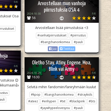
Fifi
Arvostellaan mun vanhoja
piirrustuksia OSA 4
2024-10-30
Fifi
stuksia! Osa
56
Arvostellaan lisää piirrustuksia <3
rrustukset
#vanhatpiirrustukset
#piirrustus
#bangchanonkomea
#pauli
Jaa
Twiittaa
hoja
Oletko Stay, Atiny, Engene, Moa,
Fifi
Blink vai Army
2024-10-29
Fifi
1630
rustuksia 😌
nukkumaan👍
Selvitä mihin fandomiin/faniryhmään kuulut
rustus
#kpop
#bangchanonkomea
#straykids
auli
#ateez
#enhypen
#txt
#blackpink
#bts
#jaywhypeelovesyou
#pauli