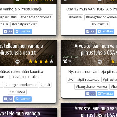
ä vanhoja piirrustuksia😬
Osa 12 mun VANHOISTA piirru
#piirrustus
#bangchanonkomea
#hauska
#bangchanonkomea
pauli
#vahatpiirrokset
#piirrustus
Jaa
Twiittaa
Jaa
Twiittaa
ostellaan mun vanhoja
Arvostellaan mun van
piirustuksia osa 10
piirrustuksia OSA 
Fifi
2024-11-02
165
pääset näkemään kauniita
Nyt näät mun vanhoja piirru
aumatisoivia) piirustuksia
#vanhatpiirrustukset
#piirustu
s
#bangchanonkomea
#pauli
#bangchanonkomea
#ha
#@hauska
Jaa
Twiittaa
Jaa
Twiittaa
Arvostellaan mun van
vostele mun vanhoja
piirrustuksia OSA 