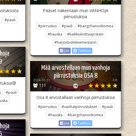
stuksista
Pääset näkemään mun VANHOJA
piirrustuksia
#pauli
#piirrustus
#pauli
#bangchanonkomea
#hauska
#kaikkialoittaajostain
#harjoitustekeemestarin
Jaa
Twiittaa
hoja
9
Fifi
Mää arvostellaan mun vanhoja
piirrustuksia OSA 8
2024-10-31
Fifi
stuksia😰
111
s
#pauli
Osa 8 arvostallaan vanhoja piirrustuksia
uska
#piirrustus
#vanhatpiirrustukset
#pauli
#hauska
#bangchanonkomea
Jaa
Twiittaa
hoja
6