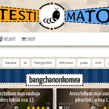
VELHOT
SHOP
hauska
sk
harrypotter
tietovisa
joulu
moi
bangchanonkomea
ostellaan mun vanhoja
Arvostellaan mun van
piirustuksia osa 13
piirustuksia osa 1
Fifi
2024-11-27
197