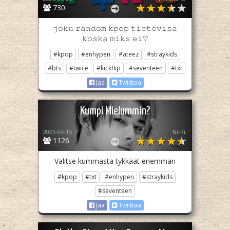
730
𝚓𝚘𝚔𝚞 𝚛𝚊𝚗𝚍𝚘𝚖 𝚔𝚙𝚘𝚙 𝚝𝚒𝚎𝚝𝚘𝚟𝚒𝚜𝚊
𝚔𝚘𝚜𝚔𝚊 𝚖𝚒𝚔𝚜 𝚎𝚒♡︎
#kpop
#enhypen
#ateez
#straykids
#bts
#twice
#kickflip
#seventeen
#txt
Jaa
Twiittaa
Kumpi Mielummin?
2025-04-15
Ni-Ki
1126
Valitse kummasta tykkäät enemmän
#kpop
#txt
#enhypen
#straykids
#seventeen
Jaa
Twiittaa