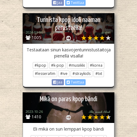
Jaa
Twiittaa
Tunnista kpop idoli naaman
perusteella!
2024-01-01
angel
1005
Testaataan sinun kasvojentunnistustaitoja
pienellä visalla!
#kpop
#k-pop
#musiikki
#korea
#lesserafim
#ive
#straykids
#txt
Jaa
Twiittaa
Mikä on paras kpop bändi
2023-10-26
𝒯𝒽𝑒 𝓂𝓂𝒽 𝒷𝓁𝒾𝓃𝓀
1410
Eli mikä on sun lemppari kpop bändi