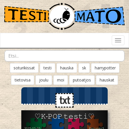
Toggl
Navig
soturikissat
testi
hauska
sk
harrypotter
tietovisa
joulu
moi
putoatjos
hauskat
txt
♡︎𝙺-𝙿𝙾𝙿 𝚝𝚎𝚜𝚝𝚒♡︎
2025-05-05
Peruna<3