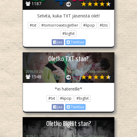
1187
Selvitä, kuka TXT jäsenistä olet!
#txt
#tomorrowxtogether
#kpop
#bts
#bighit
Jaa
Twiittaa
Oletko TXT stan?
2019-03-26
yeri from multifandom life
1548
*ei hatereille*
#txt
#kpop
#bighit
Jaa
Twiittaa
Oletko BigHit stan?
2019-03-15
yeri from multifandom life