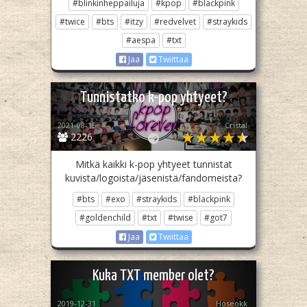
#blinkinheppailuja
#kpop
#blackpink
#twice
#bts
#itzy
#redvelvet
#straykids
#aespa
#txt
Jaa
Twiittaa
Tunnistatko k-pop yhtyeet?
2021-08-15
Cristal
2226
Mitkä kaikki k-pop yhtyeet tunnistat
kuvista/logoista/jäsenistä/fandomeista?
#bts
#exo
#straykids
#blackpink
#goldenchild
#txt
#twise
#got7
Jaa
Twiittaa
Kuka TXT member olet?
2019-12-31
Hoseokk