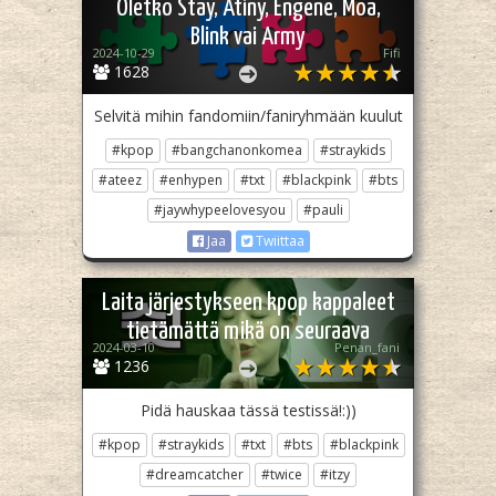
Oletko Stay, Atiny, Engene, Moa,
Blink vai Army
2024-10-29
Fifi
1628
Selvitä mihin fandomiin/faniryhmään kuulut
#kpop
#bangchanonkomea
#straykids
#ateez
#enhypen
#txt
#blackpink
#bts
#jaywhypeelovesyou
#pauli
Jaa
Twiittaa
Laita järjestykseen kpop kappaleet
tietämättä mikä on seuraava
2024-03-10
Penan_fani
1236
Pidä hauskaa tässä testissä!:))
#kpop
#straykids
#txt
#bts
#blackpink
#dreamcatcher
#twice
#itzy