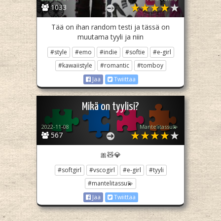
1033
Tää on ihan random testi ja tässä on
muutama tyyli ja niin
#style
#emo
#indie
#softie
#e-girl
#kawaiistyle
#romantic
#tomboy
Jaa
Twiittaa
Mikä on tyylisi?
2022-11-08
Mantelitassu💫
567
🎀🧸💎
#softgirl
#vscogirl
#e-girl
#tyyli
#mantelitassu💫
Jaa
Twiittaa