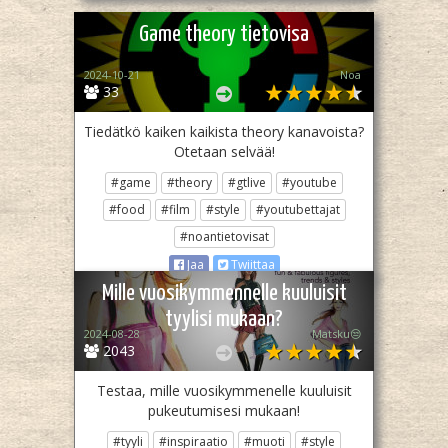
Game theory tietovisa
2024-10-21
Noa
33
Tiedätkö kaiken kaikista theory kanavoista?
Otetaan selvää!
#game
#theory
#gtlive
#youtube
#food
#film
#style
#youtubettajat
#noantietovisat
Jaa
Twiittaa
Mille vuosikymmennelle kuuluisit
tyylisi mukaan?
2024-08-28
Matsku😒
2043
Testaa, mille vuosikymmenelle kuuluisit
pukeutumisesi mukaan!
#tyyli
#inspiraatio
#muoti
#style