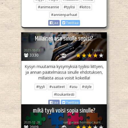
#animeannie
#tyylisi
#kiitos
#annienparhaat
Jaa
Twiittaa
Millainen asu sinulle sopisi?
2021-10-03
Toukkis
3330
Kysyn muutamia kysymyksiä tyyliisi liittyen,
ja annan päätelmässä sinulle ehdotuksen,
millaista asua voisit kokeilla!
#tyyli
#vaatteet
#asu
#style
#toukantesti
Jaa
Twiittaa
mikä tyyli voisi sopia sinulle?
2020-12-28
isät panee hommat kuntoon
2009