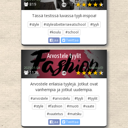
819
Tässä testissä luvassa tyyli-inspoa!
#style
#stylesibetterseeatschool
#tyyli
#koulu
#school
Jaa
Twiittaa
Arvostele tyylit
2025-01-04
Matsku😒
1176
Arvostele erilaisia tyylejä. Jotkut ovat
vanhempia ja jotkut uudempia.
#arvostele
#arvostelu
#tyyli
#tyylit
#style
#fashion
#muoti
#vaate
#vaatetus
#matsku
Jaa
Twiittaa