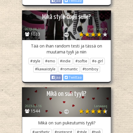
Jaa
Twiittaa
Mikä style sopii sulle?
2023-08-31
TuttiFrutti🍋
1033
Tää on ihan random testi ja tässä on
muutama tyyli ja niin
#style
#emo
#indie
#softie
#e-girl
#kawaiistyle
#romantic
#tomboy
Jaa
Twiittaa
Mikä on sun tyyli?
2023-03-16
Lanaaaq
1544
Mikä on sun pukeutumis tyyli?
#aesthetic
#pinterest
#style
#tyyli