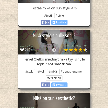
Testaa mikä on sun style 🫵✨
#testi
#style
Jaa
Twiittaa
Mikä style sinulle sopii?
2024-07-03
PenaTheGamer
2624
Terve! Oletko miettinyt mikä tyyli sinulle
sopisi? Nyt saat tietää!
#style
#tyyli
#mikä
#penathegamer
#erilainen
Jaa
Twiittaa
Mikä on sun aesthetic?