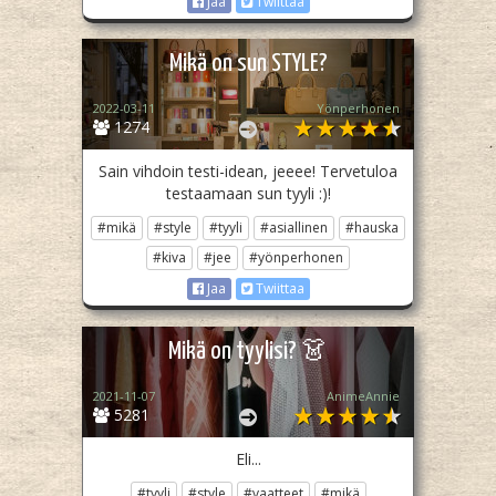
Jaa
Twiittaa
Mikä on sun STYLE?
2022-03-11
Yönperhonen
1274
Sain vihdoin testi-idean, jeeee! Tervetuloa
testaamaan sun tyyli :)!
#mikä
#style
#tyyli
#asiallinen
#hauska
#kiva
#jee
#yönperhonen
Jaa
Twiittaa
Mikä on tyylisi? 👗
2021-11-07
AnimeAnnie
5281
Eli...
#tyyli
#style
#vaatteet
#mikä