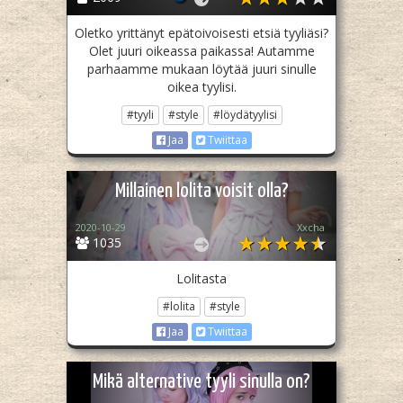
Oletko yrittänyt epätoivoisesti etsiä tyyliäsi?
Olet juuri oikeassa paikassa! Autamme
parhaamme mukaan löytää juuri sinulle
oikea tyylisi.
#tyyli
#style
#löydätyylisi
Jaa
Twiittaa
Millainen lolita voisit olla?
2020-10-29
Xxcha
1035
Lolitasta
#lolita
#style
Jaa
Twiittaa
Mikä alternative tyyli sinulla on?