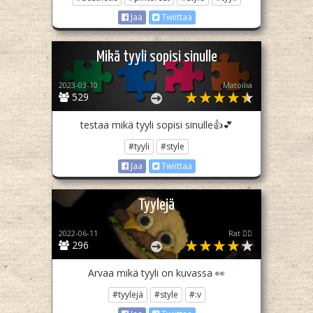
Jaa
Twiittaa
Mikä tyyli sopisi sinulle
2023-03-10
Matoilia
529
testaa mikä tyyli sopisi sinulle👍💕
#tyyli
#style
Jaa
Twiittaa
Tyylejä
2022-06-11
Rat 🏳️‍🌈
296
Arvaa mikä tyyli on kuvassa 👀
#tyylejä
#style
#:v