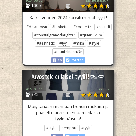
2024-06-07
Mantelitassu💫
1305
Kaikki vuoden 2024 suosituimmat tyylit!
#downtown
#blokette
#coquette
#scandi
#coastalgranddaughter
#quierluxury
#aesthetic
#tyyli
#mikä
#style
#mantelitassu💫
Jaa
Twiittaa
Arvostele erilaiset tyylit! 👠💋
2024-03-11
Empun_Life
943
Moii, tänään mennään trendin mukana ja
pääsette arvostelemaan erilaisia
tyylejä/asuja!
#style
#emppu
#tyyli