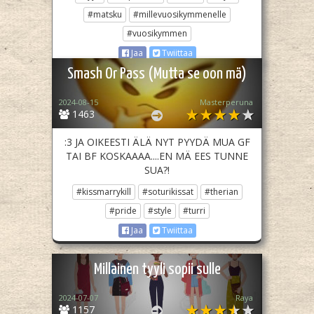
#matsku
#millevuosikymmenelle
#vuosikymmen
Jaa
Twiittaa
Smash Or Pass (Mutta se oon mä)
2024-08-15
Masterperuna
1463
:3 JA OIKEESTI ÄLÄ NYT PYYDÄ MUA GF
TAI BF KOSKAAAA....EN MÄ EES TUNNE
SUA?!
#kissmarrykill
#soturikissat
#therian
#pride
#style
#turri
Jaa
Twiittaa
Millainen tyyli sopii sulle
2024-07-07
Raya
1157