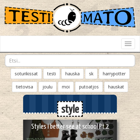
Toggl
Navig
soturikissat
testi
hauska
sk
harrypotter
tietovisa
joulu
moi
putoatjos
hauskat
style
Styles i better see at school Pt.2
2025-07-05
•°~☆𝓚𝓲𝓽𝓽𝔂_𝓰𝓲𝓻𝓵☆~•°