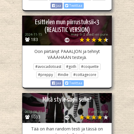
Jaa
Twiittaa
Esittelen mun piirrustuksii<3
(REALISTIC VERSION)
2024-11-15
𝗆𝖺𝗀 ✰ (𝖨 𝖽𝗂𝖾𝖽) en pure
183
Oon piirtänyt PAAALJON ja tehnyt
VÄÄÄHÄÄN testejä.
#avocadotoast
#goth
#coquette
#preppy
#indie
#cottagecore
Jaa
Twiittaa
Mikä style sopii sulle?
2023-08-31
TuttiFrutti🍋
1033
Tää on ihan random testi ja tässä on