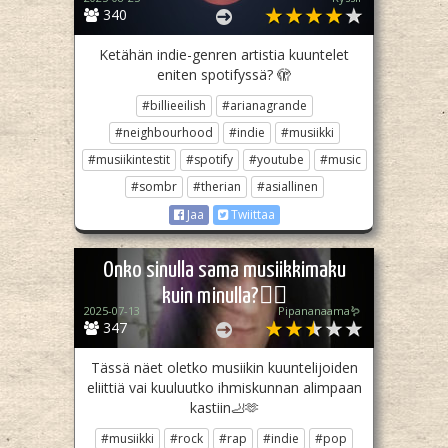
340
Ketähän indie-genren artistia kuuntelet
eniten spotifyssä? 🫣
#billieeilish
#arianagrande
#neighbourhood
#indie
#musiikki
#musiikintestit
#spotify
#youtube
#music
#sombr
#therian
#asiallinen
Jaa
Twiittaa
Onko sinulla sama musiikkimaku
kuin minulla?💁‍♂️
2025-07-13
Pipananaama🪱
347
Tässä näet oletko musiikin kuuntelijoiden
eliittiä vai kuuluutko ihmiskunnan alimpaan
kastiin🦶🫶
#musiikki
#rock
#rap
#indie
#pop