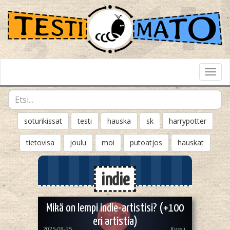
Toggl
Navig
soturikissat
testi
hauska
sk
harrypotter
tietovisa
joulu
moi
putoatjos
hauskat
indie
Mikä on lempi indie-artistisi? (+100
eri artistia)
2025-08-25
Kyssii