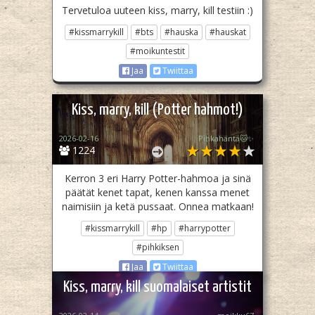
Tervetuloa uuteen kiss, marry, kill testiin :)
#kissmarrykill
#bts
#hauska
#hauskat
#moikuntestit
Jaa
Twiittaa
Kiss, marry, kill (Potter hahmot!)
2026-02-16
Pihkahäntä🐱✨
1224
Kerron 3 eri Harry Potter-hahmoa ja sinä
päätät kenet tapat, kenen kanssa menet
naimisiin ja ketä pussaat. Onnea matkaan!
#kissmarrykill
#hp
#harrypotter
#pihkiksen
Jaa
Twiittaa
Kiss, marry, kill suomalaiset artistit