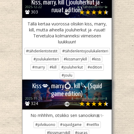
Kiss, marry, kill (jouluherkut ja -
2025-12-22
💫~Tähdenlento~💫
ruuat edition)
303
Tällä kertaa vuorossa olisikin kiss, marry,
kill, mutta aiheella jouluherkut ja -ruuat!
Tervetuloa kolmanneksi viimeiseen
luukkuun!
#tähdenlentotestit
#tähdenlentojoulukalenteri
#joulukalenteri
#kissmarrykill
#kiss
#marry
#kill
#jouluherkut
#edition
#joulu
Jaa
Twiittaa
Kiss💋, marry💍, kill🔪(Squid
game edition)
2025-11-24
🌷~Anime_kissatyttö~🌷
324
No mhhhm, otsikko sen sanookin🎀✨
#pilvikuono
#squidgame
#netflix
#kissmarrykill
#paras