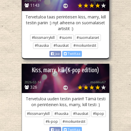
2026-02-14
moikku67
1143
Tervetuloa taas perinteisen kiss, marry, kill
testin pariin :) nyt aiheena on suomalaiset
artistit :)
#kissmarrykill
#suomi
#suomalaiset
#hauska
#hauskat
#moikuntestit
Jaa
Twiittaa
Kiss, marry, kill (K-pop edition)
2026-02-14
moikku67
326
Tervetuloa uuden testin pariin!! Tämä testi
on perinteinen kiss, marry, kill testi :)
#kissmarrykill
#hauska
#hauskat
#kpop
#k-pop
#moikuntestit
Jaa
Twiittaa