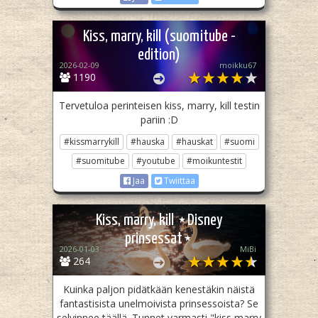
Kiss, marry, kill (suomitube -
edition)
2026-02-09
moikku67
1190
Tervetuloa perinteisen kiss, marry, kill testin
pariin :D
#kissmarrykill
#hauska
#hauskat
#suomi
#suomitube
#youtube
#moikuntestit
Jaa
Twiittaa
Kiss, marry, kill ⋆Disney
prinsessat⋆
2026-01-03
MiBi
264
Kuinka paljon pidätkään kenestäkin näistä
fantastisista unelmoivista prinsessoista? Se
selvinnee täällä. Tunnet varmasti "kiss marry