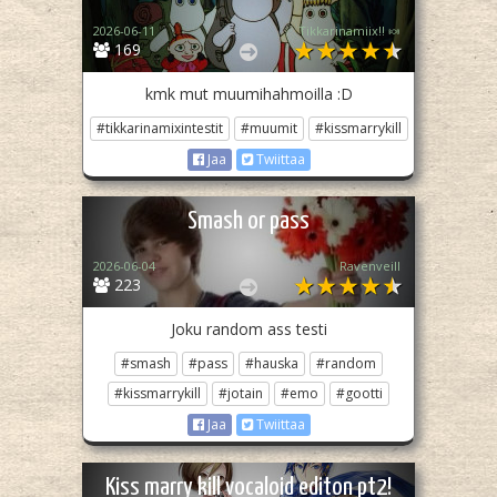
2026-06-11
Tikkarinamiix!! 🍬
169
kmk mut muumihahmoilla :D
#tikkarinamixintestit
#muumit
#kissmarrykill
Jaa
Twiittaa
Smash or pass
2026-06-04
Ravenveill
223
Joku random ass testi
#smash
#pass
#hauska
#random
#kissmarrykill
#jotain
#emo
#gootti
Jaa
Twiittaa
Kiss marry kill vocaloid editon pt2!