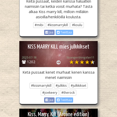
Keitä pussaat, keiden kanssa haluatkin
naimisiin tai ketkä voisit murhata? Tästä
alkaa Kiss marry kill, milloin milläkin
asioilla/henkilöillä koulusta.
#mibi
#kissmarrykill
#koulu
Jaa
Twiittaa
KISS MARRY KILL mies julkkikset
2025-07-18
Strangerthingsfan11
1202
Ketä pussaat kenet murhaat kenen kanssa
menet naimisiin
#kissmarrykill
#julkkis
#julkkikset
#joekeery
#therock
Jaa
Twiittaa
Kiss, Marry, Kill (Arcane edition)