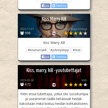
Jaa
Twiittaa
Kiss Marry Kill
2025-11-07
Johnny Depp-testejä
996
Kiss Marry Kill
#kissmarrykill
#johnnydepp
#testi
Jaa
Twiittaa
Kiss, marry, kill -youtubettajat
2025-09-28
MiBi
672
Yritin etsiä tubettajia, jotka olis suositumpia
ja useammat täällä tietäisivät heidät..
katsotaan mikä koituu heidän kohtalokseen,