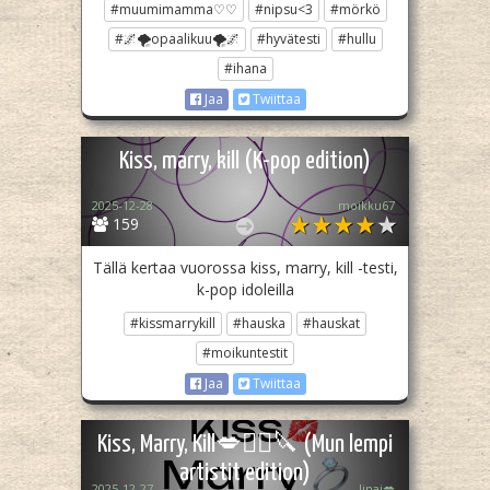
#muumimamma♡♡
#nipsu<3
#mörkö
#🌌🌪opaalikuu🌪🌌
#hyvätesti
#hullu
#ihana
Jaa
Twiittaa
Kiss, marry, kill (K-pop edition)
2025-12-28
moikku67
159
Tällä kertaa vuorossa kiss, marry, kill -testi,
k-pop idoleilla
#kissmarrykill
#hauska
#hauskat
#moikuntestit
Jaa
Twiittaa
Kiss, Marry, Kill💋👰‍♀️🔪 (Mun lempi
artistit edition)
2025-12-27
Iinai💋