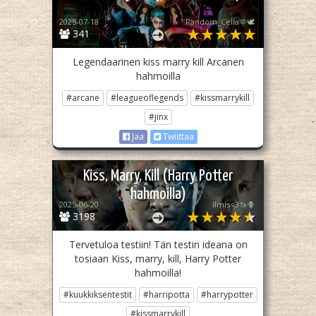
2025-07-18
Random_Celia🫶🕊️
341
Legendaarinen kiss marry kill Arcanen
hahmoilla
#arcane
#leagueoflegends
#kissmarrykill
#jinx
Jaa
Twiittaa
Kiss, Marry, Kill (Harry Potter
hahmoilla)
2025-06-20
ilmis<3🦄🪻
3198
Tervetuloa testiin! Tän testin ideana on
tosiaan Kiss, marry, kill, Harry Potter
hahmoilla!
#kuukkiksentestit
#harripotta
#harrypotter
#kissmarrykill