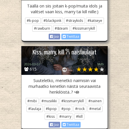
Täällä on siis joitain k-pop/muita idols ja
valitset vaan kiss, marry tai kill niille:)
#k-pop
#blackpink
#straykids
#katseye
#rawburn
#&team
#kissmarrykill
Jaa
Twiittaa
Kiss, marry, kill 𐙚 naislaulajat
2026-03-07
MiBi
615
Suuteletko, menetkö naimisiin vai
murhaatko kenetkin näistä seuraavista
henkilöistä..? •🪷
#mibi
#musiikki
#kissmarrykill
#nainen
#laulaja
#kpop
#pop
#rock
#metal
#kiss
#marry
#kill
Jaa
Twiittaa