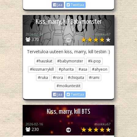
Jaa
Twiittaa
Kiss, marry, kill Babymonster
2026-02-24
moikku67
370
Tervetuloa uuteen kiss, marry, kill testiin :)
#hauskat
#babymonster
#k-pop
#kissmarrykill
#pharita
#asa
#ahyeon
#ruka
#rora
#chiquita
#rami
#moikuntestit
Jaa
Twiittaa
Kiss, marry, kill BTS
2026-02-16
moikku67
230