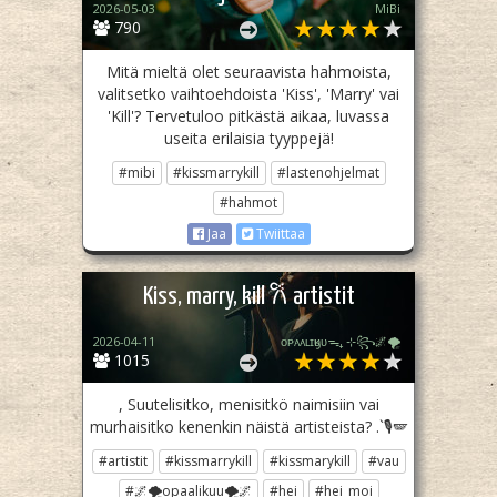
2026-05-03
MiBi
790
Mitä mieltä olet seuraavista hahmoista,
valitsetko vaihtoehdoista 'Kiss', 'Marry' vai
'Kill'? Tervetuloo pitkästä aikaa, luvassa
useita erilaisia tyyppejä!
#mibi
#kissmarrykill
#lastenohjelmat
#hahmot
Jaa
Twiittaa
Kiss, marry, kill 𐙚 artistit
2026-04-11
ᴏᴘᴀᴀʟɪӄᴜᴜᯓ₊ ⊹꧂🌌🌪
1015
, Suutelisitko, menisitkö naimisiin vai
murhaisitko kenenkin näistä artisteista? .`🎙🪽
#artistit
#kissmarrykill
#kissmarykill
#vau
#🌌🌪opaalikuu🌪🌌
#hei
#hei_moi