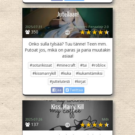
Jutellaan!
2025-07-31
Moderni Penaali✏️ 2.0
350
Onko sulla tylsää? Tuu tänne! Teen mm.
Putoat jos, mikä on paras ja paria muutakin
asiaa!
#soturikissat
#minecraft
#tui
#roblox
#kissmarrykill
#kuka
#kukamitämiksi
#juttelutesti
#kirjat
Jaa
Twiittaa
Kiss, Marry, Kill
2025-07-26
MiBi
137