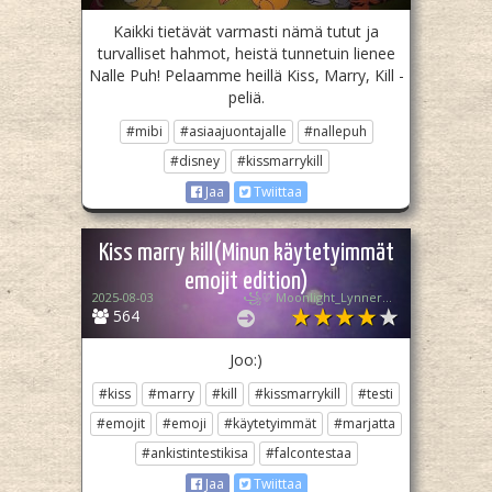
Kaikki tietävät varmasti nämä tutut ja
turvalliset hahmot, heistä tunnetuin lienee
Nalle Puh! Pelaamme heillä Kiss, Marry, Kill -
peliä.
#mibi
#asiaajuontajalle
#nallepuh
#disney
#kissmarrykill
Jaa
Twiittaa
Kiss marry kill(Minun käytetyimmät
emojit edition)
2025-08-03
꧁♡ Moonlight_Lynner_Lover ♡꧂
564
Joo:)
#kiss
#marry
#kill
#kissmarrykill
#testi
#emojit
#emoji
#käytetyimmät
#marjatta
#ankistintestikisa
#falcontestaa
Jaa
Twiittaa