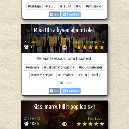
#laulaja
#laulu
#laulut
#:0
#musiikki
Jaa
Twiittaa
Mikä Ultra hyvän albumi olet
2026-04-09
Säkkipillisalamatkustaja
32
Periaatteessa suomi tupatesti
#elämys
#uskomatontarina
#joulukalenteri
#kissmarrykill
#ultrabra
#susi
#xd
#äksdee
Jaa
Twiittaa
Kiss, marry, kill k-pop idols<3
2026-04-06
Fox_Lover
1086