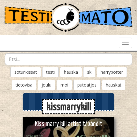
Toggl
Navig
soturikissat
testi
hauska
sk
harrypotter
tietovisa
joulu
moi
putoatjos
hauskat
kissmarrykill
Kiss marry kill artistit/bändit
2026-07-12
🍁🍂Toivekorva🐈‍⬛☕