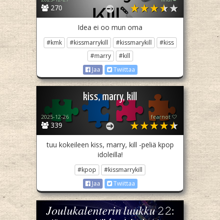
270
Idea ei oo mun oma
#kmk
#kissmarrykill
#kissmarykill
#kiss
#marry
#kill
Jaa
Twiittaa
kiss, marry, kill
2025-12-26
fearnot 🤍
339
tuu kokeileen kiss, marry, kill -peliä kpop
idoleilla!
#kpop
#kissmarrykill
Jaa
Twiittaa
𝐽𝑜𝑢𝑙𝑢𝑘𝑎𝑙𝑒𝑛𝑡𝑒𝑟𝑖𝑛 𝑙𝑢𝑢𝑘𝑘𝑢 𝟸𝟸: