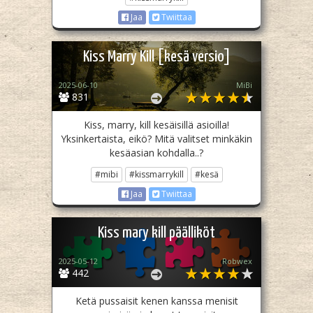
Jaa
Twiittaa
Kiss Marry Kill [kesä versio]
2025-06-10
MiBi
831
Kiss, marry, kill kesäisillä asioilla!
Yksinkertaista, eikö? Mitä valitset minkäkin
kesäasian kohdalla..?
#mibi
#kissmarrykill
#kesä
Jaa
Twiittaa
Kiss mary kill päälliköt
2025-05-12
Robwex
442
Ketä pussaisit kenen kanssa menisit