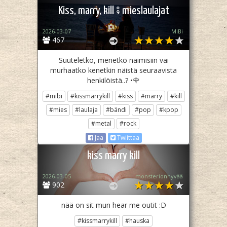
Kiss, marry, kill ⨾ mieslaulajat
2026-03-07
MiBi
467
Suuteletko, menetkö naimisiin vai
murhaatko kenetkin näistä seuraavista
henkilöistä..? •🌹
#mibi
#kissmarrykill
#kiss
#marry
#kill
#mies
#laulaja
#bändi
#pop
#kpop
#metal
#rock
Jaa
Twiittaa
kiss marry kill
2026-03-05
monsterionhyvää
902
nää on sit mun hear me outit :D
#kissmarrykill
#hauska