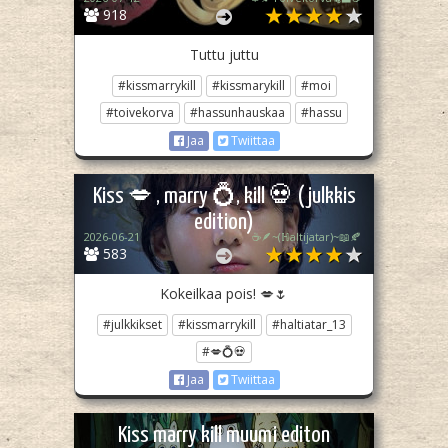
918
Tuttu juttu
#kissmarrykill
#kissmarykill
#moi
#toivekorva
#hassunhauskaa
#hassu
Jaa
Twiittaa
Kiss 💋 , marry 💍, kill 💀 (julkkis
edition)
2026-06-21
☕🪶~(ℍaltijatar)~📖🍂
583
Kokeilkaa pois! 💋🌷
#julkkikset
#kissmarrykill
#haltiatar_13
#💋💍💀
Jaa
Twiittaa
Kiss marry kill muumi editon