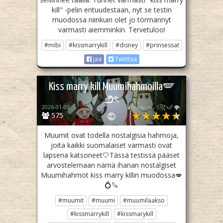
kill" -pelin entuudestaan, nyt se testin
muodossa niinkuin olet jo törmännyt
varmasti aiemminkin. Tervetuloo!
#mibi
#kissmarrykill
#disney
#prinsessat
Jaa
Twiittaa
Kiss marry kill Muumihahmoilla🪽
౨ৎ
2026-01-03
ᴏᴘᴀᴀʟɪӄᴜᴜᯓ₊ ⊹꧂🌌🌪
575
Muumit ovat todella nostalgisia hahmoja,
joita kaikki suomalaiset varmasti ovat
lapsena katsoneet🤍Tässä testissä pääset
arvostelemaan nämä ihanan nostalgiset
Muumihahmot kiss marry killin muodossa💋
💍🔪
#muumit
#muumi
#muumilaakso
#kissmarrykill
#kissmarykill