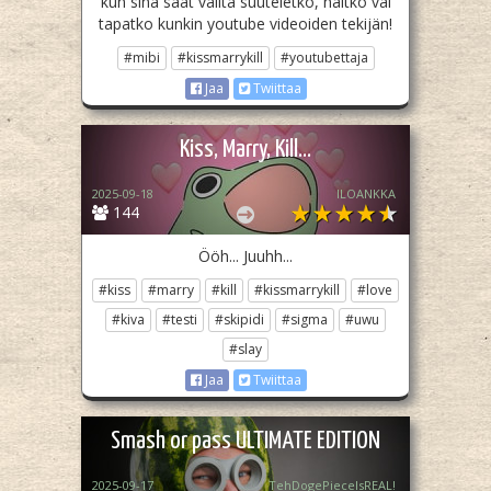
kun sinä saat valita suuteletko, naitko vai
tapatko kunkin youtube videoiden tekijän!
#mibi
#kissmarrykill
#youtubettaja
Jaa
Twiittaa
Kiss, Marry, Kill...
2025-09-18
ILOANKKA
144
Ööh... Juuhh...
#kiss
#marry
#kill
#kissmarrykill
#love
#kiva
#testi
#skipidi
#sigma
#uwu
#slay
Jaa
Twiittaa
Smash or pass ULTIMATE EDITION
2025-09-17
TehDogePieceIsREAL!