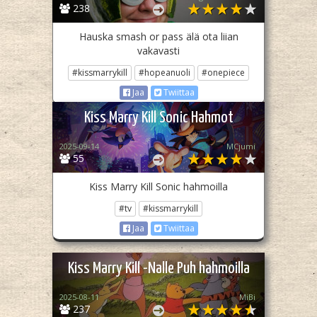
238
Hauska smash or pass älä ota liian
vakavasti
#kissmarrykill
#hopeanuoli
#onepiece
Jaa
Twiittaa
Kiss Marry Kill Sonic Hahmot
2025-09-14
MCjumi
55
Kiss Marry Kill Sonic hahmoilla
#tv
#kissmarrykill
Jaa
Twiittaa
Kiss Marry Kill -Nalle Puh hahmoilla
2025-08-11
MiBi
237