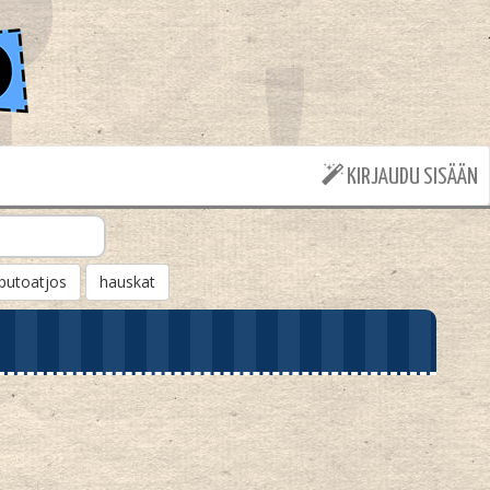
KIRJAUDU SISÄÄN
putoatjos
hauskat