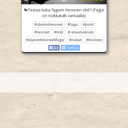
🐎Testaa kuka fagurin hevonen olet? (Fagur
on issikkatalli vantaalla)
#islanninhevonen
#fagur
#ponit
#hevoset
#testi
#ratsastuskoulu
#islanninhevostallifagur
#issikat
#hevonen
Jaa
Twiittaa