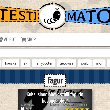
VELHOT
SHOP
hauska
sk
harrypotter
tietovisa
joulu
moi
fagur
Kuka islanninhevostalli fagurin
hevonen olet?
2026-03-29
J_nrririrr
303