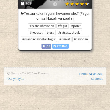
303
🐎Testaa kuka fagurin hevonen olet? (Fagur
on issikkatalli vantaalla)
#islanninhevonen
#fagur
#ponit
#hevoset
#testi
#ratsastuskoulu
#islanninhevostallifagur
#issikat
#hevonen
Jaa
Twiittaa
Qumos Oy 2026
/w
Proomu
Tietoa Palvelusta
Ota yhteyttä
Säännöt