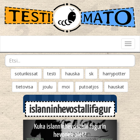
Toggl
Navig
soturikissat
testi
hauska
sk
harrypotter
tietovisa
joulu
moi
putoatjos
hauskat
islanninhevostallifagur
Kuka islanninhevostalli fagurin
hevonen olet?
2026-03-29
J_nrririrr