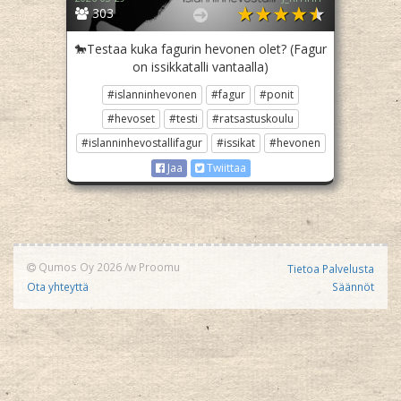
303
🐎Testaa kuka fagurin hevonen olet? (Fagur
on issikkatalli vantaalla)
#islanninhevonen
#fagur
#ponit
#hevoset
#testi
#ratsastuskoulu
#islanninhevostallifagur
#issikat
#hevonen
Jaa
Twiittaa
Qumos Oy 2026
/w
Proomu
Tietoa Palvelusta
Ota yhteyttä
Säännöt