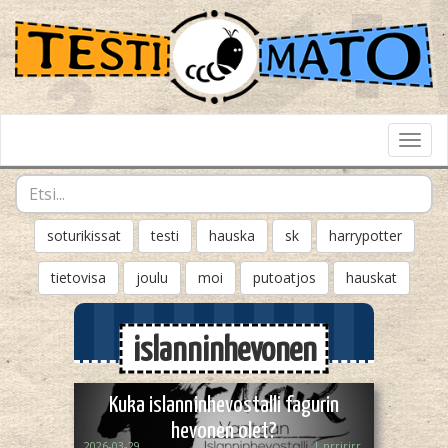
Toggl
Navig
soturikissat
testi
hauska
sk
harrypotter
tietovisa
joulu
moi
putoatjos
hauskat
islanninhevonen
Kuka islanninhevostalli fagurin
hevonen olet?
2026-03-29
J_nrririrr