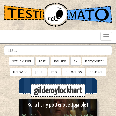
Toggl
Navig
soturikissat
testi
hauska
sk
harrypotter
tietovisa
joulu
moi
putoatjos
hauskat
gilderoylockhart
Kuka harry potter opettaja olet
2021-10-14
🇺🇦Ryder_cenral🇺🇦