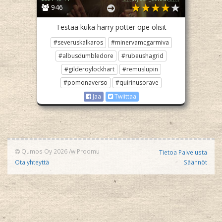
946
Testaa kuka harry potter ope olisit
#severuskalkaros
#minervamcgarmiva
#albusdumbledore
#rubeushagrid
#gilderoylockhart
#remuslupin
#pomonaverso
#quirinusorave
Jaa
Twiittaa
Qumos Oy 2026
/w
Proomu
Tietoa Palvelusta
Ota yhteyttä
Säännöt