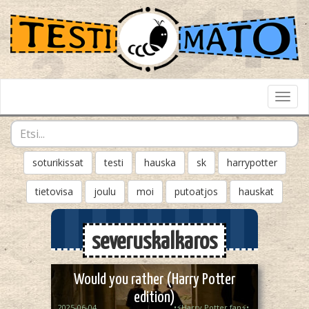
Toggl
Navig
soturikissat
testi
hauska
sk
harrypotter
tietovisa
joulu
moi
putoatjos
hauskat
severuskalkaros
Would you rather (Harry Potter
edition)
2025-06-04
•⚡️Harry Potter fan⚡️•