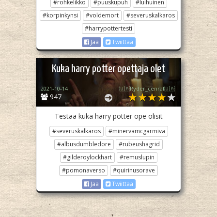
#rohkelikko
#puuskupuh
#luihuinen
#korpinkynsi
#voldemort
#severuskalkaros
#harrypottertesti
Jaa
Twiittaa
Kuka harry potter opettaja olet
2021-10-14
🇺🇦Ryder_cenral🇺🇦
947
Testaa kuka harry potter ope olisit
#severuskalkaros
#minervamcgarmiva
#albusdumbledore
#rubeushagrid
#gilderoylockhart
#remuslupin
#pomonaverso
#quirinusorave
Jaa
Twiittaa