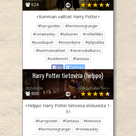
624
⚡️Kumman valitset Harry Potter⚡️
#harrypotter
#hermionegranger
#ronweasley
#luihuinen
#rohkelikko
#puuskupuh
#korpinkynsi
#tylypahka
#kummanvalitset
#severuskalkaros
#voldemort
#fantasia
Jaa
Twiittaa
Harry Potter tietovisa (helppo)
2025-06-04
•⚡️Harry Potter fan⚡️•
800
⚡️Helppo Harry Potter tietovisa elokuvista 1-
3⚡️
#harrypotter
#fantasia
#tietovisa
#hermionegranger
#ronweasley