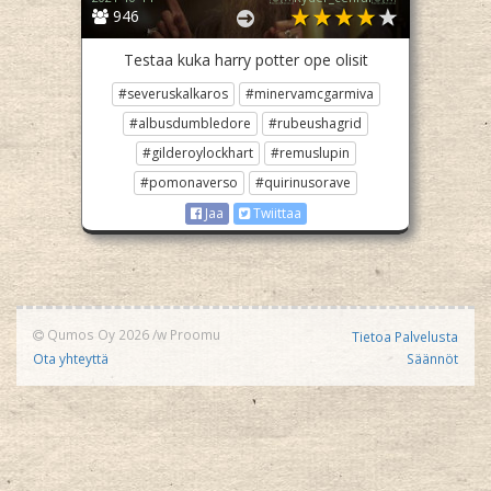
946
Testaa kuka harry potter ope olisit
#severuskalkaros
#minervamcgarmiva
#albusdumbledore
#rubeushagrid
#gilderoylockhart
#remuslupin
#pomonaverso
#quirinusorave
Jaa
Twiittaa
Qumos Oy 2026
/w
Proomu
Tietoa Palvelusta
Ota yhteyttä
Säännöt