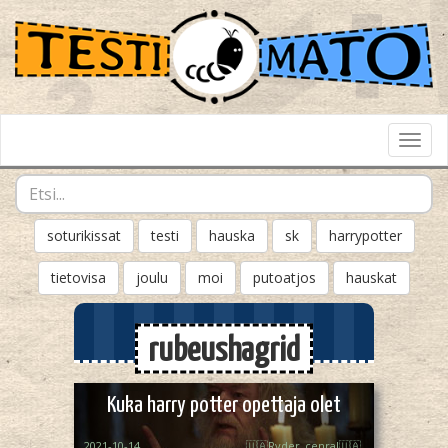
Toggl
Navig
soturikissat
testi
hauska
sk
harrypotter
tietovisa
joulu
moi
putoatjos
hauskat
rubeushagrid
Kuka harry potter opettaja olet
2021-10-14
🇺🇦Ryder_cenral🇺🇦