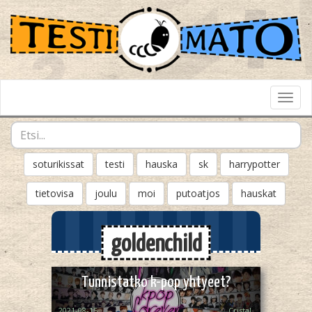
Toggl
Navig
soturikissat
testi
hauska
sk
harrypotter
tietovisa
joulu
moi
putoatjos
hauskat
goldenchild
Tunnistatko k-pop yhtyeet?
2021-08-15
Cristal