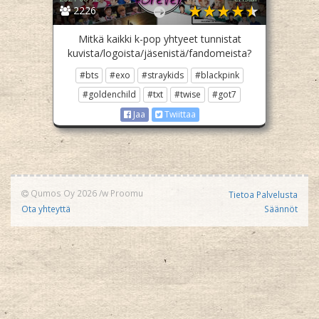
2226
Mitkä kaikki k-pop yhtyeet tunnistat
kuvista/logoista/jäsenistä/fandomeista?
#bts
#exo
#straykids
#blackpink
#goldenchild
#txt
#twise
#got7
Jaa
Twiittaa
Qumos Oy 2026
/w
Proomu
Tietoa Palvelusta
Ota yhteyttä
Säännöt