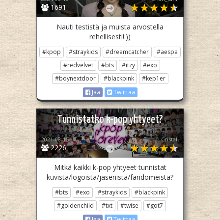
1691
Nauti testistä ja muista arvostella
rehellisesti!:))
#kpop
#straykids
#dreamcatcher
#aespa
#redvelvet
#bts
#itzy
#exo
#boynextdoor
#blackpink
#kep1er
Jaa
Twiittaa
Tunnistatko k-pop yhtyeet?
2021-08-15
Cristal
2226
Mitkä kaikki k-pop yhtyeet tunnistat
kuvista/logoista/jäsenistä/fandomeista?
#bts
#exo
#straykids
#blackpink
#goldenchild
#txt
#twise
#got7
Jaa
Twiittaa