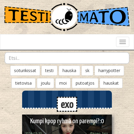
Toggl
Navig
soturikissat
testi
hauska
sk
harrypotter
tietovisa
joulu
moi
putoatjos
hauskat
exo
Kumpi kpop ryhmä on parempi?:0
2024-03-10
Penan_fani