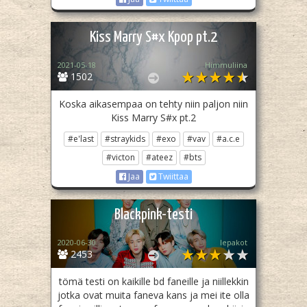
Kiss Marry S#x Kpop pt.2
2021-05-18
Himmuliina
1502
Koska aikasempaa on tehty niin paljon niin
Kiss Marry S#x pt.2
#e'last
#straykids
#exo
#vav
#a.c.e
#victon
#ateez
#bts
Jaa
Twiittaa
Blackpink-testi
2020-06-30
lepakot
2453
tömä testi on kaikille bd faneille ja niillekkin
jotka ovat muita faneva kans ja mei ite olla