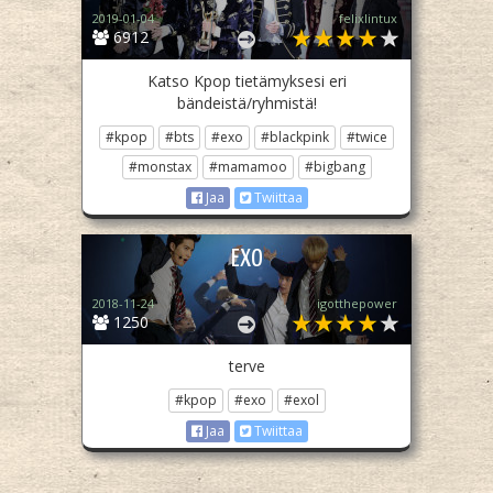
2019-01-04
felixlintux
6912
Katso Kpop tietämyksesi eri
bändeistä/ryhmistä!
#kpop
#bts
#exo
#blackpink
#twice
#monstax
#mamamoo
#bigbang
Jaa
Twiittaa
EXO
2018-11-24
igotthepower
1250
terve
#kpop
#exo
#exol
Jaa
Twiittaa