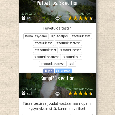
Putoat jos. Sk edition
2026-02-13
🏁🌻Hallasydän🌻🏎️
460
Tervetuloa testiin!
#❄️hallasydän❄️
#putoatjos
#soturikissat
#soturikissa
#soturikissatesti
#@soturikissat
#soturikisssat
#soturikissattesti
#soturikisut
#soturikissatestii
#sk
Jaa
Twiittaa
Kumpi? Sk edition
2026-02-13
🏁🌻Hallasydän🌻🏎️
251
Tässä testissä joudut vastaamaan kiperiin
kysymyksiin siitä, kumman valitset.