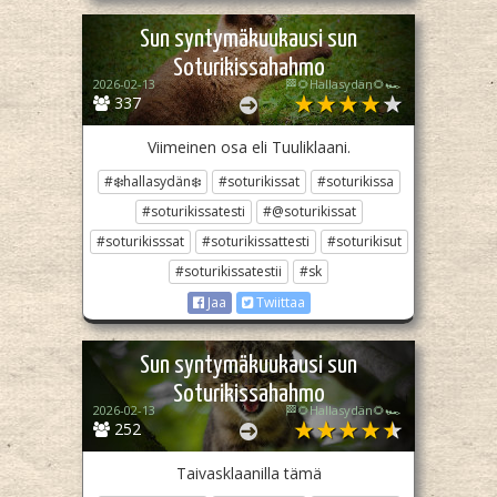
Sun syntymäkuukausi sun
Soturikissahahmo
2026-02-13
🏁🌻Hallasydän🌻🏎️
337
Viimeinen osa eli Tuuliklaani.
#❄️hallasydän❄️
#soturikissat
#soturikissa
#soturikissatesti
#@soturikissat
#soturikisssat
#soturikissattesti
#soturikisut
#soturikissatestii
#sk
Jaa
Twiittaa
Sun syntymäkuukausi sun
Soturikissahahmo
2026-02-13
🏁🌻Hallasydän🌻🏎️
252
Taivasklaanilla tämä