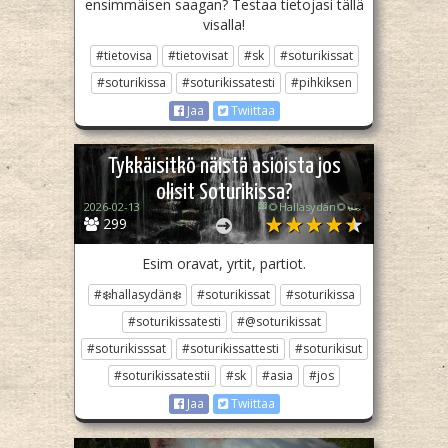
ensimmäisen saagan? Testaa tietojasi tällä
visalla!
#tietovisa
#tietovisat
#sk
#soturikissat
#soturikissa
#soturikissatesti
#pihkiksen
Jaa
Twiittaa
Tykkäisitkö näistä asioista jos
olisit Soturikissa?
2026-02-13
🏁🌻Hallasydän🌻🏎️
299
Esim oravat, yrtit, partiot.
#❄️hallasydän❄️
#soturikissat
#soturikissa
#soturikissatesti
#@soturikissat
#soturikisssat
#soturikissattesti
#soturikisut
#soturikissatestii
#sk
#asia
#jos
Jaa
Twiittaa