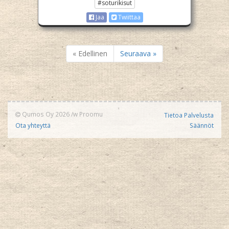
#soturikisut
Jaa
Twiittaa
« Edellinen
Seuraava »
Qumos Oy 2026
/w
Proomu
Tietoa Palvelusta
Ota yhteyttä
Säännöt