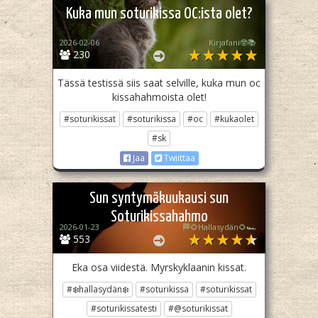
Kuka mun soturikissa OC:ista olet?
2026-02-06
Kirjafani🤓📚
230
Tässä testissä siis saat selville, kuka mun oc
kissahahmoista olet!
#soturikissat
#soturikissa
#oc
#kukaolet
#sk
Jaa
Twiittaa
Sun syntymäkuukausi sun
Soturikissahahmo
2026-01-23
🏁🌻Hallasydän🌻🏎️
553
Eka osa viidestä. Myrskyklaanin kissat.
#❄️hallasydän❄️
#soturikissa
#soturikissat
#soturikissatesti
#@soturikissat