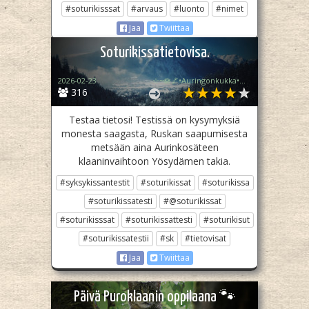
#soturikisssat
#arvaus
#luonto
#nimet
Jaa
Twiittaa
Soturikissatietovisa.
2026-02-23
☆~🪷🌌•Auringonkukka•🌠💧~☆
316
Testaa tietosi! Testissä on kysymyksiä
monesta saagasta, Ruskan saapumisesta
metsään aina Aurinkosäteen
klaaninvaihtoon Yösydämen takia.
#syksykissantestit
#soturikissat
#soturikissa
#soturikissatesti
#@soturikissat
#soturikisssat
#soturikissattesti
#soturikisut
#soturikissatestii
#sk
#tietovisat
Jaa
Twiittaa
Päivä Puroklaanin oppilaana 🐾