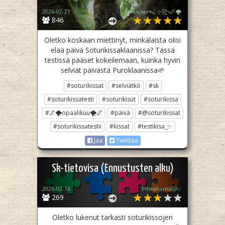
2026-02-21
ᴏᴘᴀᴀʟɪӄᴜᴜᯓ₊ ⊹꧂🌌🌪
846
Oletko koskaan miettinyt, minkälaista olisi
elää päivä Soturikissaklaanissa? Tässä
testissä pääset kokeilemaan, kuinka hyvin
selviät päivästä Puroklaanissa🌱
#soturikissat
#selviätkö
#sk
#soturikissatesti
#soturikisut
#soturikissa
#🌌🌪opaalikuu🌪🌌
#päivä
#@soturikissat
#soturikissatestii
#kissat
#testikisa_✨
Jaa
Twiittaa
Sk-tietovisa (Ennustusten alku)
2026-02-16
Pihkahäntä🐱✨
269
Oletko lukenut tarkasti soturikissojen