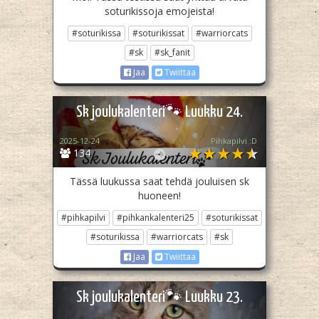
soturikissoja emojeista!
#soturikissa
#soturikissat
#warriorcats
#sk
#sk_fanit
Jaa
Twiittaa
Sk joulukalenteri🐾 Luukku 24.
2025-12-24
Pihkapilvi :D
134
Tässä luukussa saat tehdä jouluisen sk
huoneen!
#pihkapilvi
#pihkankalenteri25
#soturikissat
#soturikissa
#warriorcats
#sk
Jaa
Twiittaa
Sk joulukalenteri🐾 Luukku 23.