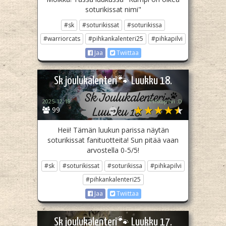
soturikissat nimi"
#sk
#soturikissat
#soturikissa
#warriorcats
#pihkankalenteri25
#pihkapilvi
Jaa
Twiittaa
Sk joulukalenteri🐾 Luukku 18.
2025-12-18
Pihkapilvi :D
99
Heii! Tämän luukun parissa näytän
soturikissat fanituotteita! Sun pitää vaan
arvostella 0-5/5!
#sk
#soturikissat
#soturikissa
#pihkapilvi
#pihkankalenteri25
Jaa
Twiittaa
Sk joulukalenteri🐾 Luukku 17.