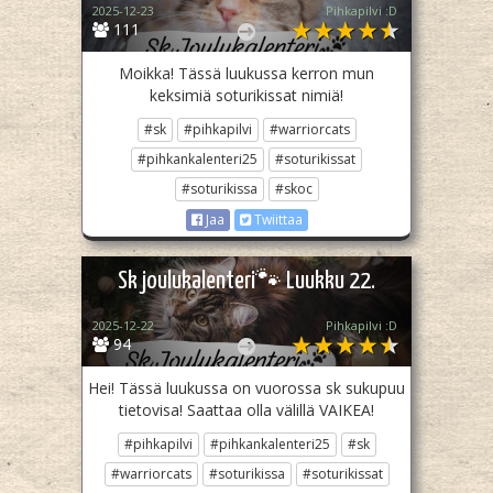
2025-12-23
Pihkapilvi :D
111
Moikka! Tässä luukussa kerron mun
keksimiä soturikissat nimiä!
#sk
#pihkapilvi
#warriorcats
#pihkankalenteri25
#soturikissat
#soturikissa
#skoc
Jaa
Twiittaa
Sk joulukalenteri🐾 Luukku 22.
2025-12-22
Pihkapilvi :D
94
Hei! Tässä luukussa on vuorossa sk sukupuu
tietovisa! Saattaa olla välillä VAIKEA!
#pihkapilvi
#pihkankalenteri25
#sk
#warriorcats
#soturikissa
#soturikissat