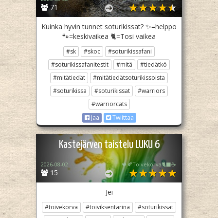
71
Kuinka hyvin tunnet soturikissat? ✨️=helppo
🐾=keskivaikea 🐈=Tosi vaikea
#sk
#skoc
#soturikissafani
#soturikissafanitestit
#mitä
#tiedätkö
#mitätiedät
#mitätiedätsoturikissoista
#soturikissa
#soturikissat
#warriors
#warriorcats
Jaa
Twiittaa
Kastejärven taistelu LUKU 6
2026-08-02
🍁🍂Toivekorva🐈‍⬛☕
15
Jei
#toivekorva
#toiviksentarina
#soturikissat