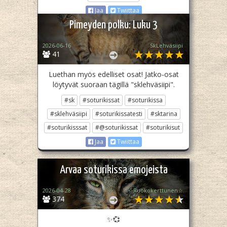
Jaa
Twiittaa
Pimeyden polku: Luku 3
2026-06-16
SkLehväsiipi
41
Luethan myös edelliset osat! Jatko-osat
löytyvät suoraan tägillä "sklehväsiipi".
#sk
#soturikissat
#soturikissa
#sklehväsiipi
#soturikissatesti
#sktarina
#soturikisssat
#@soturikissat
#soturikisut
Jaa
Twiittaa
Arvaa soturikissa emojeista
2026-04-28
☆Ruokokerttunen☆
374
✨💞