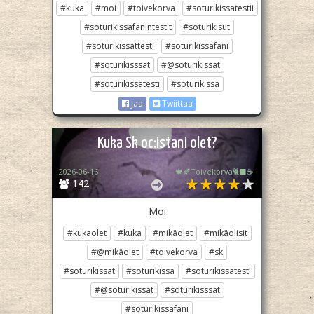
#kuka
#moi
#toivekorva
#soturikissatestii
#soturikissafanintestit
#soturikisut
#soturikissattesti
#soturikissafani
#soturikisssat
#@soturikissat
#soturikissatesti
#soturikissa
Jaa
Twiittaa
Kuka Sk oc:istani olet?
2026-06-16
🍁🍂Toivekorva🐈‍⬛☕
142
Moi
#kukaolet
#kuka
#mikäolet
#mikäolisit
#@mikäolet
#toivekorva
#sk
#soturikissat
#soturikissa
#soturikissatesti
#@soturikissat
#soturikisssat
#soturikissafani