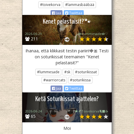
#toivekorva
#lammasbääbää
Jaa
Twiittaa
Kenet pelastaisit?🐾
2026-06-29
♡🪷Lummesade🪷♡
211
Ihanaa, että klikkasit testin pariin!🍓🎀 Testi
on soturikissat teemainen "Kenet
pelastaisit?"
#lummesade
#sk
#soturikissat
#warriorcats
#soturikissa
Jaa
Twiittaa
Ketä Soturikissat ajattelen?
2026-06-24
🍁🍂Toivekorva🐈‍⬛☕
65
Moi