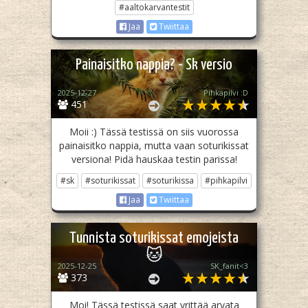
#aaltokarvantestit
Jaa
Twiittaa
Painaisitko nappia? - Sk versio
2025-12-27
Pihkapilvi :D
451
Moii :) Tässä testissä on siis vuorossa
painaisitko nappia, mutta vaan soturikissat
versiona! Pidä hauskaa testin parissa!
#sk
#soturikissat
#soturikissa
#pihkapilvi
Jaa
Twiittaa
Tunnista soturikissat emojeista
🐱
2025-12-25
SK_fanit<3
373
Moi! Tässä testissä saat yrittää arvata