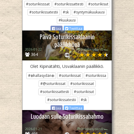
#soturikisssat
#soturikissattesti
#soturikisut
#soturikissatestii
#sk
#syntymäkuukausi
#kuukausi
Jaa
Twiittaa
Päivä Soturikissaklaanin
päällikkönä
2026-01-22
🏁🌻Hallasydän🌻🏎️
364
Olet Kipinätähti, Usvaklaanin päällikkö.
#❄️hallasydän❄️
#soturikissat
#soturikissa
#@soturikissat
#soturikisssat
#soturikissattesti
#soturikisut
#soturikissatestii
#sk
Jaa
Twiittaa
Luodaan sulle Soturikissahahmo
2026-01-21
🏁🌻Hallasydän🌻🏎️
495