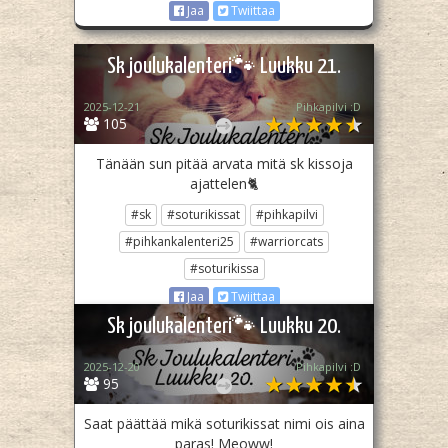
Jaa
Twiittaa
Sk joulukalenteri🐾 Luukku 21.
2025-12-21
Pihkapilvi :D
105
Tänään sun pitää arvata mitä sk kissoja
ajattelen🐈
#sk
#soturikissat
#pihkapilvi
#pihkankalenteri25
#warriorcats
#soturikissa
Jaa
Twiittaa
Sk joulukalenteri🐾 Luukku 20.
2025-12-20
Pihkapilvi :D
95
Saat päättää mikä soturikissat nimi ois aina
paras! Meoww!