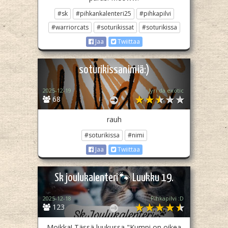
#sk
#pihkankalenteri25
#pihkapilvi
#warriorcats
#soturikissat
#soturikissa
Jaa
Twiittaa
soturikissanimiä:)
2025-12-19
Jyri da exotic
68
rauh
#soturikissa
#nimi
Jaa
Twiittaa
Sk joulukalenteri🐾 Luukku 19.
2025-12-18
Pihkapilvi :D
123
Moikka! Tässä luukussa "Kumpi on oikea