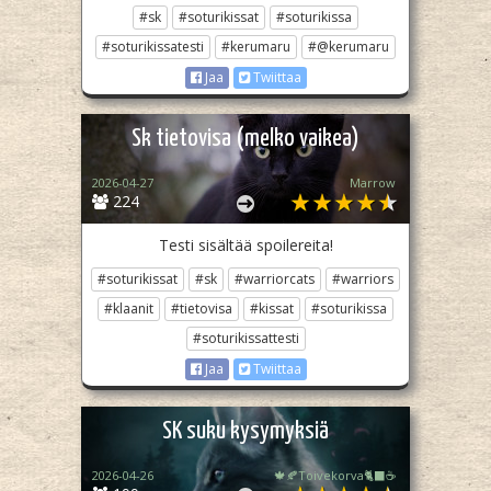
#sk
#soturikissat
#soturikissa
#soturikissatesti
#kerumaru
#@kerumaru
Jaa
Twiittaa
Sk tietovisa (melko vaikea)
2026-04-27
Marrow
224
Testi sisältää spoilereita!
#soturikissat
#sk
#warriorcats
#warriors
#klaanit
#tietovisa
#kissat
#soturikissa
#soturikissattesti
Jaa
Twiittaa
SK suku kysymyksiä
2026-04-26
🍁🍂Toivekorva🐈‍⬛☕