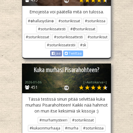
Emojeista voi päätellä mitä on tulossa.
#❄️hallasydän❄️
#soturikissat
#soturikissa
#soturikissatesti
#@soturikissat
#soturikisssat
#soturikissattesti
#soturikisut
#soturikissatestii
#sk
Jaa
Twiittaa
Kuka murhasi Pisarahohteen?
2026-01-06
|~Aaltokarva~|
451
Tässä testissä sinun pitää selvittää kuka
murhasi Pisarahohteen! Kaikki nää hahmot
on mun itse keksimiä sk kissoja :)
#murhamysteeri
#soturikissat
#kukaonmurhaaja
#murha
#soturikissa