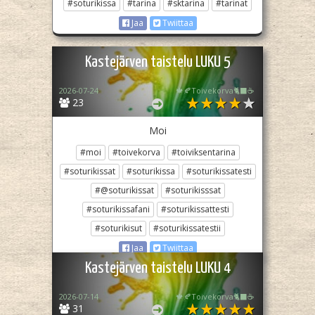
#soturikissa
#tarina
#sktarina
#tarinat
Jaa
Twiittaa
Kastejärven taistelu LUKU 5
2026-07-24
🍁🍂Toivekorva🐈‍⬛☕
23
Moi
#moi
#toivekorva
#toiviksentarina
#soturikissat
#soturikissa
#soturikissatesti
#@soturikissat
#soturikisssat
#soturikissafani
#soturikissattesti
#soturikisut
#soturikissatestii
Jaa
Twiittaa
Kastejärven taistelu LUKU 4
2026-07-14
🍁🍂Toivekorva🐈‍⬛☕
31