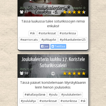
2025-12-17
Pihkapilvi :D
82
Tässä luukussa tulee soturikissojen nimiä
enkuksi!
#sk
#soturikissat
#soturikissa
#warriorcats
#pihkapilvi
#pihkankalenteri25
Jaa
Twiittaa
Joulukalenterin luukku 17. Koristele
Soturikissaleiri
2025-12-17
🏁🌻Hallasydän🌻🏎️
98
Tässä pääset koristelemaan Myrskyklaanin
leirin hienon jouluiseksi.
#❄️hallasydän❄️
#joulu
#joulukalenteri
#joululahja
#soturikissat
#soturikissa
#sk