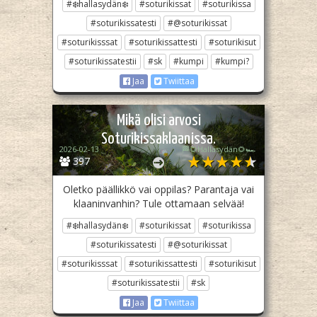
#❄️hallasydän❄️
#soturikissat
#soturikissa
#soturikissatesti
#@soturikissat
#soturikisssat
#soturikissattesti
#soturikisut
#soturikissatestii
#sk
#kumpi
#kumpi?
Jaa
Twiittaa
Mikä olisi arvosi
Soturikissaklaanissa.
2026-02-13
🏁🌻Hallasydän🌻🏎️
397
Oletko päällikkö vai oppilas? Parantaja vai
klaaninvanhin? Tule ottamaan selvää!
#❄️hallasydän❄️
#soturikissat
#soturikissa
#soturikissatesti
#@soturikissat
#soturikisssat
#soturikissattesti
#soturikisut
#soturikissatestii
#sk
Jaa
Twiittaa