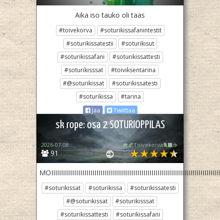
Aika iso tauko oli taas
#toivekorva
#soturikissafanintestit
#soturikissatestii
#soturikisut
#soturikissafani
#soturikissattesti
#soturikisssat
#toiviksentarina
#@soturikissat
#soturikissatesti
#soturikissa
#tarina
Jaa
Twiittaa
sk rope: osa 2 SOTURIOPPILAS
2026-07-08
🍁🍂Toivekorva🐈‍⬛☕
91
MOIIIIIIIIIIIIIIIIIIIIIIIIIIIIIIIIIIIIIIIIIIIIIIIIIIIIIIIIIIIIIIIIIIIIIIIIIIIIIIIIIIIIIIII
#soturikissat
#soturikissa
#soturikissatesti
#@soturikissat
#soturikisssat
#soturikissattesti
#soturikissafani