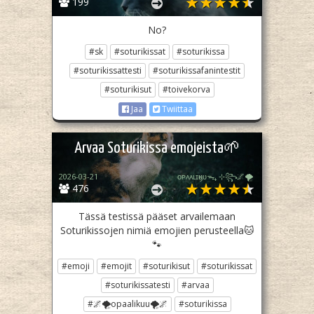
199
No?
#sk
#soturikissat
#soturikissa
#soturikissattesti
#soturikissafanintestit
#soturikisut
#toivekorva
Jaa
Twiittaa
Arvaa Soturikissa emojeista🌱
2026-03-21
ᴏᴘᴀᴀʟɪӄᴜᴜᯓ₊ ⊹꧂🌌🌪
476
Tässä testissä pääset arvailemaan
Soturikissojen nimiä emojien perusteella🐱
🐾
#emoji
#emojit
#soturikisut
#soturikissat
#soturikissatesti
#arvaa
#🌌🌪opaalikuu🌪🌌
#soturikissa