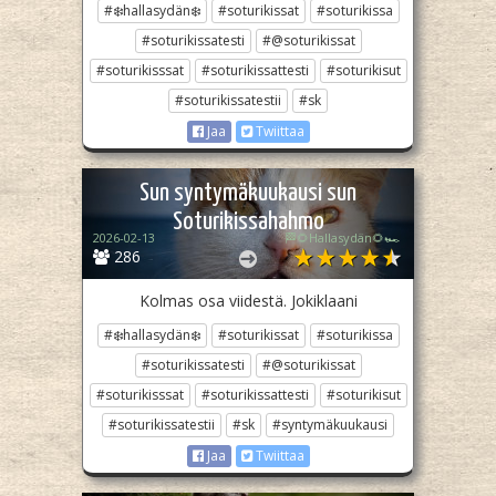
#❄️hallasydän❄️
#soturikissat
#soturikissa
#soturikissatesti
#@soturikissat
#soturikisssat
#soturikissattesti
#soturikisut
#soturikissatestii
#sk
Jaa
Twiittaa
Sun syntymäkuukausi sun
Soturikissahahmo
2026-02-13
🏁🌻Hallasydän🌻🏎️
286
Kolmas osa viidestä. Jokiklaani
#❄️hallasydän❄️
#soturikissat
#soturikissa
#soturikissatesti
#@soturikissat
#soturikisssat
#soturikissattesti
#soturikisut
#soturikissatestii
#sk
#syntymäkuukausi
Jaa
Twiittaa