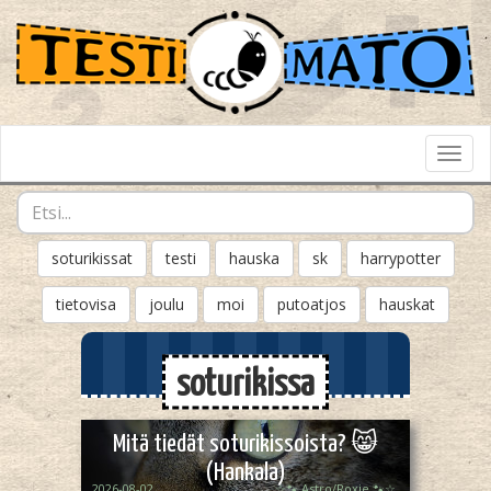
Toggl
Navig
soturikissat
testi
hauska
sk
harrypotter
tietovisa
joulu
moi
putoatjos
hauskat
soturikissa
Mitä tiedät soturikissoista? 😸
(Hankala)
2026-08-02
☆🐾 Astro/Roxie 🐾☆