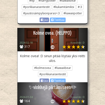
#hp
#harrypotter
#kawaiibear
#porkkanaisentestit
#kukamitämiksi
#:3
#juustosämpyläonparas>:3
#kawaiipotter
Jaa
Twiittaa
Kolme ovea. (HELPPO)
2024-02-18
Kowalski :D
317
Kolme ovea! :D sinun pitää löytää yksi reitti
ulos.
#kolmeovea
#kawaiibear
#porkkanaisentestit
Jaa
Twiittaa
✨️vinkkejä piirtämiseen✏️
2024-01-04
Kowalski :D
164