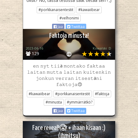
olisit? No, tässä testissä saat tietää sen ! ;)
#porkkanaisentestit
#kawaiibear
#velhonimi
Jaa
Twiittaa
Faktoja minusta!
2023-06-16
Kowalski :D
129
𝚎𝚗 𝚗𝚢𝚝 𝚝𝚒𝚒ä 𝚖𝚘𝚗𝚝𝚊𝚔𝚘 𝚏𝚊𝚔𝚝𝚊𝚊
𝚕𝚊𝚒𝚝𝚊𝚗 𝚖𝚞𝚝𝚝𝚊 𝚕𝚊𝚒𝚝𝚊𝚗 𝚔𝚞𝚒𝚝𝚎𝚗𝚔𝚒𝚗
𝚓𝚘𝚗𝚔𝚞𝚗 𝚟𝚎𝚛𝚛𝚊𝚗 𝚒𝚝𝚜𝚎𝚜𝚝ä𝚗𝚒
𝚏𝚊𝚔𝚝𝚘𝚓𝚊🙃
#kawaiibear
#porkkanaisentestit
#faktoja
#minusta
#ymmärrätkö?
Jaa
Twiittaa
Face reveal!😱 + ihaan kisaan :)
(ihmitsu)