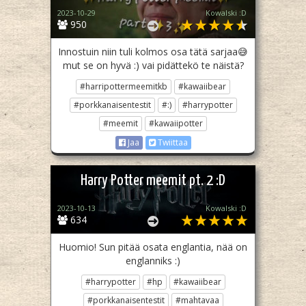
2023-10-29
Kowalski :D
950
Innostuin niin tuli kolmos osa tätä sarjaa😅
mut se on hyvä :) vai pidättekö te näistä?
#harripottermeemitkb
#kawaiibear
#porkkanaisentestit
#:)
#harrypotter
#meemit
#kawaiipotter
Jaa
Twiittaa
Harry Potter meemit pt. 2 :D
2023-10-13
Kowalski :D
634
Huomio! Sun pitää osata englantia, nää on
englanniks :)
#harrypotter
#hp
#kawaiibear
#porkkanaisentestit
#mahtavaa