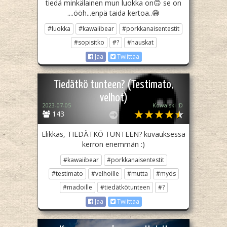
tiedä minkälainen mun luokka on🙃 se on
....ööh...enpä taida kertoa..😅
#luokka
#kawaiibear
#porkkanaisentestit
#sopisitko
#?
#hauskat
Jaa
Twiittaa
Tiedätkö tunteen? (Testimato,
velhot)
2023-07-05
Kowalski :D
143
Elikkäs, TIEDÄTKÖ TUNTEEN? kuvauksessa
kerron enemmän :)
#kawaiibear
#porkkanaisentestit
#testimato
#velhoille
#mutta
#myös
#madoille
#tiedätkötunteen
#?
Jaa
Twiittaa