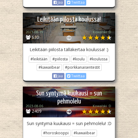
Jaa
Twiittaa
Leikitään piilosta koulussa!
2023-08-19
Kowalski :D
630
Leikitään piilosta tälläkertaa koulussa! :)
#leikitään
#piilosta
#koulu
#koulussa
#kawaiibear
#porkkanaisentestit
Jaa
Twiittaa
Sun syntymä kuukausi = sun
pehmolelu
2023-08-06
Kowalski :D
2409
Sun syntymä kuukausi = sun pehmolelu! :D
#horoskooppi
#kawaiibear