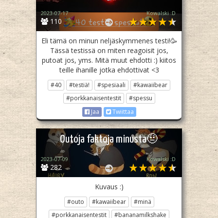
2023-07-17
Kowalski :D
110
Eli tämä on minun neljäskymmenes testi!🥳
Tässä testissä on miten reagoisit jos,
putoat jos, yms. Mitä muut ehdotti :) kiitos
teille ihanille jotka ehdottivat <3
#40
#testiä!
#spesiaali
#kawaiibear
#porkkanaisentestit
#spessu
Jaa
Twiittaa
Outoja faktoja minusta🤨
2023-07-09
Kowalski :D
282
Kuvaus :)
#outo
#kawaiibear
#minä
#porkkanaisentestit
#bananamilkshake