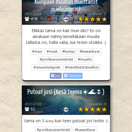
Kumpaan maahan muuttaisit
mieluummin?
2023-07-04
Kowalski :D
418
Elikkäs tämä on kait mun idis? En oo
ainakaan nähny kenelläkään muulla
tällästä..no, hällä väliä, lue testin otsikko :)
#maa
#maat
#kumpi
#kawaiibear
#porkkanaisentestit
#muutto
#sinunmielipide
#meetthetestivelhot
Jaa
Twiittaa
Putoat jos! (Kesä teema☀️🌊🌷)
2023-07-03
Kowalski :D
92
tämä on 3 𝑘𝑒𝑟𝑡𝑎 kun teen putoat jos testin :)
#porkkanaisentestit
#kawaiibear