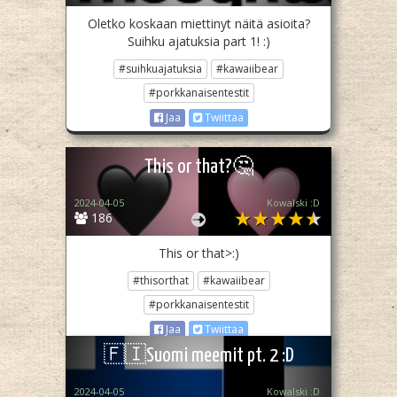
Oletko koskaan miettinyt näitä asioita?
Suihku ajatuksia part 1! :)
#suihkuajatuksia
#kawaiibear
#porkkanaisentestit
Jaa
Twiittaa
This or that?🤔
2024-04-05
Kowalski :D
186
This or that>:)
#thisorthat
#kawaiibear
#porkkanaisentestit
Jaa
Twiittaa
🇫🇮Suomi meemit pt. 2 :D
2024-04-05
Kowalski :D