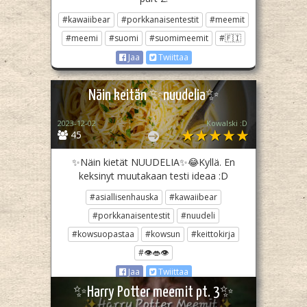
#kawaiibear
#porkkanaisentestit
#meemit
#meemi
#suomi
#suomimeemit
#🇫🇮
Jaa
Twiittaa
Näin keitän ✨️nuudelia✨️
2023-12-02
Kowalski :D
45
✨️Näin kietät NUUDELIA✨️😂Kyllä. En
keksinyt muutakaan testi ideaa :D
#asiallisenhauska
#kawaiibear
#porkkanaisentestit
#nuudeli
#kowsuopastaa
#kowsun
#keittokirja
#👁👄👁
Jaa
Twiittaa
✨️Harry Potter meemit pt. 3✨️