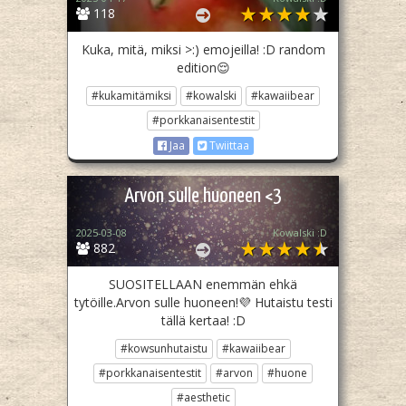
118
Kuka, mitä, miksi >:) emojeilla! :D random
edition😌
#kukamitämiksi
#kowalski
#kawaiibear
#porkkanaisentestit
Jaa
Twiittaa
Arvon sulle huoneen <3
2025-03-08
Kowalski :D
882
SUOSITELLAAN enemmän ehkä
tytöille.Arvon sulle huoneen!💜 Hutaistu testi
tällä kertaa! :D
#kowsunhutaistu
#kawaiibear
#porkkanaisentestit
#arvon
#huone
#aesthetic