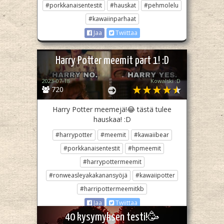
#porkkanaisentestit
#hauskat
#pehmolelu
#kawaiinparhaat
Jaa
Twiittaa
Harry Potter meemit part 1! :D
2023-07-18
Kowalski :D
720
Harry Potter meemejä!😂 tästä tulee
hauskaa! :D
#harrypotter
#meemit
#kawaiibear
#porkkanaisentestit
#hpmeemit
#harrypottermeemit
#ronweasleyakakanansyöjä
#kawaiipotter
#harripottermeemitkb
Jaa
Twiittaa
40 kysymyksen testi!🥳