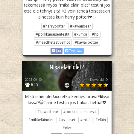
tekemässä myös "mikä eläin olet" testini jos
ette ole tehnyt sitä <3 voin tehdä toisestakin
aiheesta kuin harry potter!❤✨️
#harrypotter
#kawaiibear
#porkkanaisentestit
#kumpi
#hp
#meetthetestivelhot
#kawaiipotter
Jaa
Twiittaa
Mikä eläin olet?
2023-09-10
Kowalski :D
645
Mikä eläin olet!🦔oletko kenties orava?🐿vai
kissa?😺Tänne testiin jos haluat tietää!💖
#kawaiibear
#porkkanaisentestit
#mikäeläinolet
#asialliset
#mikä
#eläin
#olet