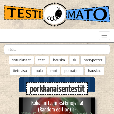
Toggl
Navig
soturikissat
testi
hauska
sk
harrypotter
tietovisa
joulu
moi
putoatjos
hauskat
porkkanaisentestit
Kuka, mitä, miksi Emojeilla!
(Random edition)✨️
2025-04-17
Kowalski :D