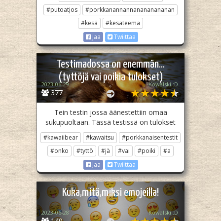
#putoatjos
#porkkanannannanananananan
#kesä
#kesäteema
Jaa
Twiittaa
Testimadossa on enemmän...
(tyttöjä vai poikia tulokset)
2023-06-29
Kowalski :D
377
Tein testin jossa äänestettiin omaa
sukupuoltaan. Tässä testissä on tulokset
#kawaiibear
#kawaitsu
#porkkanaisentestit
#onko
#tyttö
#jä
#vai
#poiki
#a
Jaa
Twiittaa
Kuka,mitä,miksi emojeilla!
2023-06-28
Kowalski :D
140