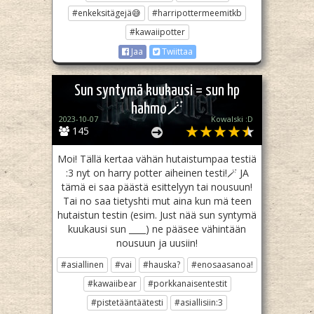
#enkeksitägejä😅
#harripottermeemitkb
#kawaiipotter
Jaa
Twiittaa
Sun syntymä kuukausi = sun hp
hahmo🪄
2023-10-07
Kowalski :D
145
Moi! Tällä kertaa vähän hutaistumpaa testiä
:3 nyt on harry potter aiheinen testi!🪄 JA
tämä ei saa päästä esittelyyn tai nousuun!
Tai no saa tietyshti mut aina kun mä teen
hutaistun testin (esim. Just nää sun syntymä
kuukausi sun ____) ne pääsee vähintään
nousuun ja uusiin!
#asiallinen
#vai
#hauska?
#enosaasanoa!
#kawaiibear
#porkkanaisentestit
#pistetääntäätesti
#asiallisiin:3