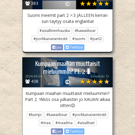
383
Suomi meemit part 2 >:3 JÄLLEEN kerran
sun täytyy osata englantia!
#asiallinenhauska
#kawaiibear
#porkkanaisentestit
#suomi
#part2
Jaa
Twiittaa
Kumpaan maahan muuttaisit
mieluummin? Pt. 2🐛
2024-04-04
Kowalski :D
438
Kumpaan maahan muuttaisit mieluummin?
Part 2. Ykkös osa julkaistiin jo KAUAN aikaa
sitten😌
#kumpi
#kawaiibear
#porkkanaisentestit
#maa
#maailma
#asialliset
Jaa
Twiittaa