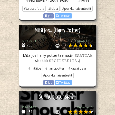
nämä kuvat? Tässä testissä se selviää!
#talassofobia
#fobia
#porkkanaisentestit
Jaa
Twiittaa
Mitä jos.. (Harry Potter)
2024-05-24
Kowalski :D
780
Mitä jos harry potter teema.💫 𝚂𝙰𝙰𝚃𝚃𝙰𝙰
sisältää 𝚂𝙿𝙾𝙸𝙻𝙴𝚁𝙴𝙸𝚃𝙰 :)
#mitäjos
#harrypotter
#kawaiibear
#porkkanaisentestit
Jaa
Twiittaa
Suihku ajatuksia🚿
2024-04-07
Kowalski :D
431