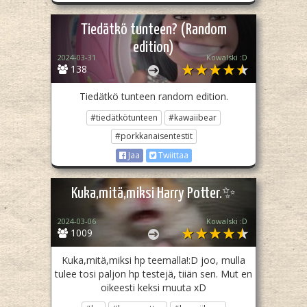
Tiedätkö tunteen? (Random
edition)
2024-03-31
Kowalski :D
138
Tiedätkö tunteen random edition.
#tiedätkötunteen
#kawaiibear
#porkkanaisentestit
Jaa
Twiittaa
Kuka,mitä,miksi Harry Potter.✨
2024-03-06
Kowalski :D
1009
Kuka,mitä,miksi hp teemalla!:D joo, mulla
tulee tosi paljon hp testejä, tiiän sen. Mut en
oikeesti keksi muuta xD