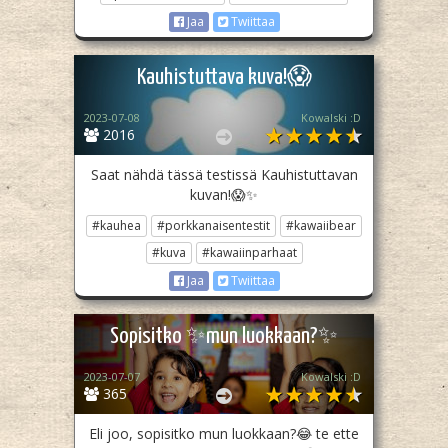
Jaa
Twiittaa
Kauhistuttava kuva!😱
2023-07-08
Kowalski :D
2016
Saat nähdä tässä testissä Kauhistuttavan
kuvan!😱✨️
#kauhea
#porkkanaisentestit
#kawaiibear
#kuva
#kawaiinparhaat
Jaa
Twiittaa
Sopisitko ✨️mun luokkaan?✨️
2023-07-07
Kowalski :D
365
Eli joo, sopisitko mun luokkaan?😂 te ette