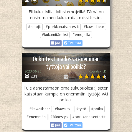
Eli kuka, Mitä, Miksi emojeilla! Tämä on
ensimmäinen kuka, mitä, miksi testini.
#emojit
#porkkanaisentestit
#kawaiibear
#kukamitämiksi
#emojeilla
Jaa
Twiittaa
Onko testimadossa enemmän
tyttöjä vai poikia?
2023-06-26
Kowalski :D
231
Tule äänestämäön oma sukupuolesi :) sitten
katsotaan kumpia on enemmän, tyttöjä VAI
poikia .
#kawaiibear
#kawaitsu
#tyttö
#poika
#enemmän
#äänestys
#porkkanaisentestit
Jaa
Twiittaa