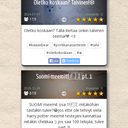
Oletko koskaan? Talvinen!❄️
2024-01-01
Kowalski :D
119
Oletko koskaan? Tällä kertaa onkin talvinen
teema!💙 <3
#kawaiibear
#porkkanaisentestit
#talvi
#oletkokoskaan
#❄️
Jaa
Twiittaa
Suomi meemit!🇫🇮pt. 1
2023-12-29
Kowalski :D
618
SUOMI meemit osa 1!🇫🇮 mitäköhän
tästäkin tulee?😂Jos ette ole tehnyt vielä
harry potter meemit testejäni kannattaa
niitäkin chekkaa :) jos saa 100 tekijää, tulee
part 2!