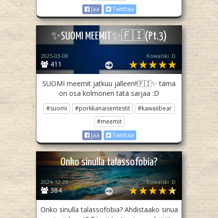
Jaa
Twiittaa
✨️SUOMI MEEMIT✨️🇫🇮(Pt.3)
2025-03-08
Kowalski :D
411
SUOMI meemit jatkuu jälleen!!🇫🇮✨️ tämä
on osa kolmonen tätä sarjaa :D
#suomi
#porkkanaisentestit
#kawaiibear
#meemit
Jaa
Twiittaa
Onko sinulla talassofobia?
2024-12-29
Kowalski :D
384
Onko sinulla talassofobia? Ahdistaako sinua