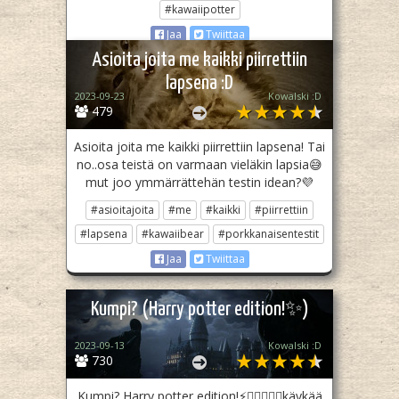
#kawaiipotter
Jaa
Twiittaa
Asioita joita me kaikki piirrettiin
lapsena :D
2023-09-23
Kowalski :D
479
Asioita joita me kaikki piirrettiin lapsena! Tai
no..osa teistä on varmaan vieläkin lapsia😅
mut joo ymmärrättehän testin idean?💜
#asioitajoita
#me
#kaikki
#piirrettiin
#lapsena
#kawaiibear
#porkkanaisentestit
Jaa
Twiittaa
Kumpi? (Harry potter edition!✨️)
2023-09-13
Kowalski :D
730
Kumpi? Harry potter edition!⚡️🧙‍♂️🧙‍♀️✨️käykää