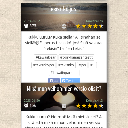
Tekisitkö jos...
2023-06-22
Kowalski :D
575
Kukkuluuruu? Kuka siellä? Ai, sinähän se
siellä!😃Eli perus tekisitkö jos! Sinä vastaat
"tekisin" tai "en tekisi"
#kawaiibear
#porkkanaisentestit
#tekisitköjos
#tekisitkö
#jos
#...
#kawaiinparhaat
Jaa
Twiittaa
Mikä mun velhonimen versio olisit?
2023-06-20
Kowalski :D
156
Kukkuluuruu? No moi! Mitä mietiskelet? Ai
sitä että mikä minun velhonimen versio