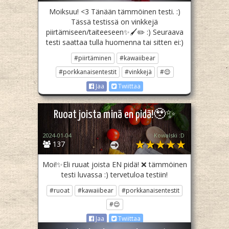
Moiksuu! <3 Tänään tämmöinen testi. :)
Tässä testissä on vinkkejä
piirtämiseen/taiteeseen✨️🖌✏️ :) Seuraava
testi saattaa tulla huomenna tai sitten ei:)
#piirtäminen
#kawaiibear
#porkkanaisentestit
#vinkkejä
#😌
Jaa
Twiittaa
Ruoat joista minä en pidä!🥹✨️
2024-01-04
Kowalski :D
137
Moi!✨️Eli ruuat joista EN pidä! ❌️ tämmöinen
testi luvassa :) tervetuloa testiin!
#ruoat
#kawaiibear
#porkkanaisentestit
#😌
Jaa
Twiittaa