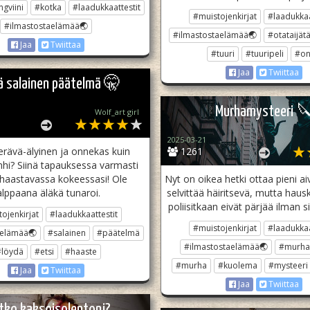
ngviini
#kotka
#laadukkaattestit
#muistojenkirjat
#laadukkaa
#ilmastostaelämää🌏
#ilmastostaelämää🌏
#otataijät
Jaa
Twiittaa
#tuuri
#tuuripeli
#on
Jaa
Twiittaa
ä salainen päätelmä 🤫
Murhamysteeri 
Wolf_art girl ‎
2025-03-21
erävä-älyinen ja onnekas kuin
1261
hi? Siinä tapauksessa varmasti
 haastavassa kokeessasi! Ole
Nyt on oikea hetki ottaa pieni a
alppaana äläkä tunaroi.
selvittää häiritsevä, mutta haus
poliisitkaan eivät pärjää ilman si
ojenkirjat
#laadukkaattestit
#muistojenkirjat
#laadukkaa
aelämää🌏
#salainen
#päätelmä
#ilmastostaelämää🌏
#murha
#löydä
#etsi
#haaste
#murha
#kuolema
#mysteeri
Jaa
Twiittaa
Jaa
Twiittaa
tko kaksoisolentoni?