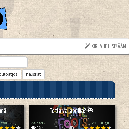
KIRJAUDU SISÄÄN
putoatjos
hauskat
 mä!
Totta vai aprillia? ☘️
Wolf_art girl ‎
2025-04-01
Wolf_art girl ‎
154