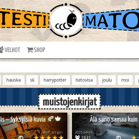
VELHOT
SHOP
hauska
sk
harrypotter
tietovisa
joulu
moi
muistojenkirjat
ilis ~ Syksyisiä kuvia 🍂🍁
Älä sano samaa kuin
Wolf_art girl ‎
2025-04-09
1631