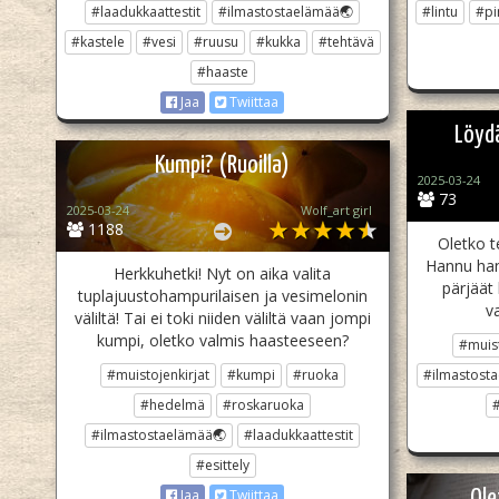
#laadukkaattestit
#ilmastostaelämää🌏
#lintu
#pi
#kastele
#vesi
#ruusu
#kukka
#tehtävä
#haaste
Jaa
Twiittaa
Löyd
Kumpi? (Ruoilla)
2025-03-24
73
2025-03-24
Wolf_art girl ‎
1188
Oletko t
Hannu han
Herkkuhetki! Nyt on aika valita
pärjäät
tuplajuustohampurilaisen ja vesimelonin
v
väliltä! Tai ei toki niiden väliltä vaan jompi
kumpi, oletko valmis haasteeseen?
#muist
#muistojenkirjat
#kumpi
#ruoka
#ilmastost
#hedelmä
#roskaruoka
#ilmastostaelämää🌏
#laadukkaattestit
#esittely
Ole
Jaa
Twiittaa