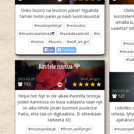
Onko huono tai levoton päivä? Hypähdä
Olet
tämän testin pariin ja nauti luontokuvista!
koristelem
lehdillä 
#muistojenkirjat
#rentoutus
sadetta? Sit
#ilmastostaelämää🌏
#laadukkaattestit
#ilo
#metsä
#luonto
#wolf_art.girl
#muist
Jaa
Twiittaa
#ilmast
#hal
Kastele ruusua 🌹
2025-03-29
Wolf_art girl ‎
192
2025-03-28
Heipä hei! Nyt ei ole aikaa ihastella testejä,
121
joiden kannessa on kuva suklaasta vaan nyt
on aika tehdä jotain luonnon puolesta!
Uskotko ol
Paitsi, että tää on digitaalista...Ei sittenkään
selviää, lyh
tärkeetä XD.
ajatukses
#muistojenkirjat
#ffrom_wolfartgirl
#muistojenk