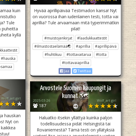
samaa kuin
Hyvää aprillipäivää Testimadon kansa! Nyt
nnistutko
on vuorossa ihan iudenlainen testi, totta vai
ja? Tule
aprillia? Tule arvaamaan mitä typerimmätkin
 puheitta
pilat!
heita kyllä
#muistojenkirjat
#laadukkaattestit
#ilmastostaelämää🌏
#aprillia
#aprillipäivä
kaattestit
#huhtikuu
#tottavaitarua
#totta
#hauska
#tottavaiaprillia
osamaa
Jaa
Twiittaa
Arvostele Suomen kaupungit ja
kunnat 🗺
Wolf_art girl ‎
2025-03-26
Wolf_art girl ‎
187
 ja hauskan
Haluatko itsekin yllättyä kuinka paljon
ös! Nyt on
todellisuudessa pidät Helsingistä tai
 kaikkea
Rovaniemestä? Tämä testi on yllätyksiä
stuu!
varten! Itse asiassa arvostelemista varten...