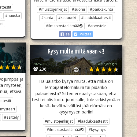
ttestit
#muistojenkirjat
#suomi
#paikkakunta
ä
#hauska
#kunta
#kaupunki
#laadukkaattestit
ni
#ilmastostaelämää🌏
#arvostele
Jaa
Twiittaa

Kysy multa mitä vaan <3
Wolf_art girl ‎
2025-03-19
Wolf_art girl ‎
236
ivojumppa ja
Haluaisitko kysyä multa, että mikä on
ka mysteeri,
lempijäätelömakuni tai pidänkö
nua, etsivä.
palapeleistä? Sitten ei epäilystäkään, että
testi ei olis luotu juuri sulle, tule virkistymään
ttestit
kesä- kevätpäivältäsi jäätelömäisten
mysteeri
kysymysen pariin!
#esittely
#muistojenkirjat
#laadukkaattestit
#ilmastostaelämää🌏
#kysymys