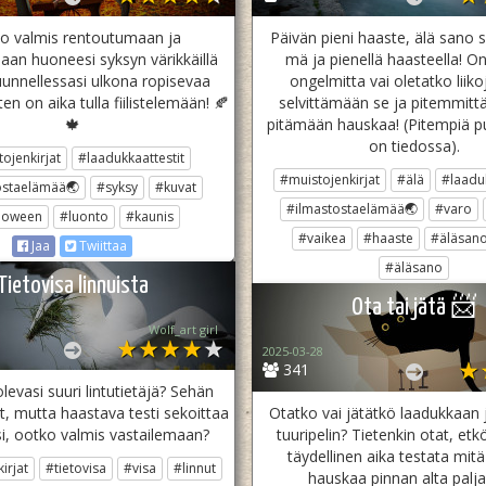
ko valmis rentoutumaan ja
Päivän pieni haaste, älä sano 
aan huoneesi syksyn värikkäillä
mä ja pienellä haasteella! O
kuunnellessasi ulkona ropisevaa
ongelmitta vai oletatko liiko
ten on aika tulla fiilistelemään! 🍂
selvittämään se ja pitemmittä
🍁
pitämään hauskaa! (Pitempiä pu
on tiedossa).
ojenkirjat
#laadukkaattestit
#muistojenkirjat
#älä
#laaduk
ostaelämää🌏
#syksy
#kuvat
#ilmastostaelämää🌏
#varo
loween
#luonto
#kaunis
#vaikea
#haaste
#äläsan
Jaa
Twiittaa
#äläsano
Tietovisa linnuista
Jaa
Twiittaa
Ota tai jätä 📨
Wolf_art girl ‎
2025-03-28
341
evasi suuri lintutietäjä? Sehän
yt, mutta haastava testi sekoittaa
Otatko vai jätätkö laadukkaan
i, ootko valmis vastailemaan?
tuuripelin? Tietenkin otat, etk
täydellinen aika testata mitä
irjat
#tietovisa
#visa
#linnut
hauskaa pinnan alta palja