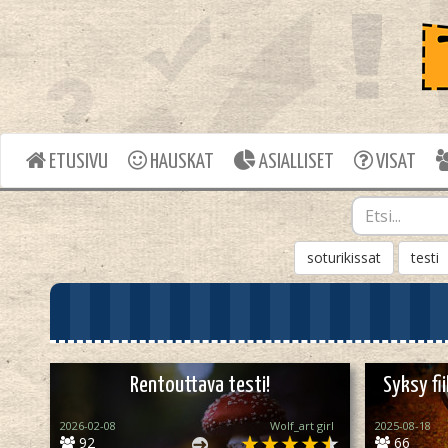
ETUSIVU
HAUSKAT
ASIALLISET
VISAT
soturikissat
testi
Rentouttava testi!
Syksy fi
2026-02-08
Wolf_art girl ‎
2025-08-18
92
66