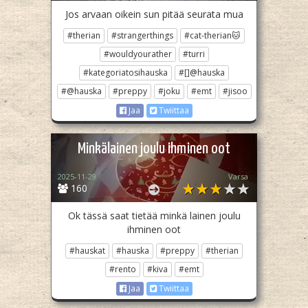
Jos arvaan oikein sun pitää seurata mua
#therian
#strangerthings
#cat-therian🐱
#wouldyourather
#turri
#kategoriatosihauska
#[]@hauska
#@hauska
#preppy
#joku
#emt
#jisoo
Jaa
Twiittaa
Minkälainen joulu ihminen oot
2025-11-29
Varsa
160
Ok tässä saat tietää minkä lainen joulu
ihminen oot
#hauskat
#hauska
#preppy
#therian
#rento
#kiva
#emt
Jaa
Twiittaa