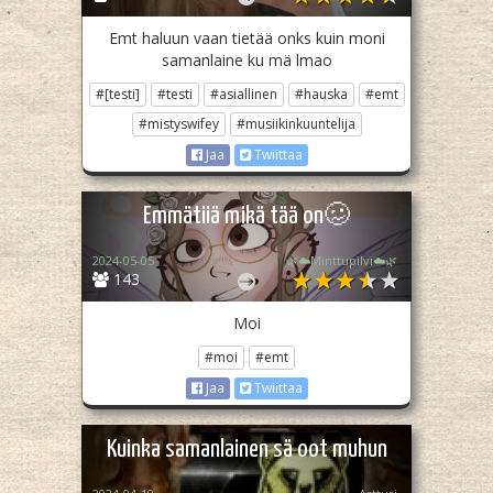
Emt haluun vaan tietää onks kuin moni
samanlaine ku mä lmao
#[testi]
#testi
#asiallinen
#hauska
#emt
#mistyswifey
#musiikinkuuntelija
Jaa
Twiittaa
Emmätiiä mikä tää on🥴
2024-05-05
🌿☁️Minttupilvi☁️🌿
143
Moi
#moi
#emt
Jaa
Twiittaa
Kuinka samanlainen sä oot muhun