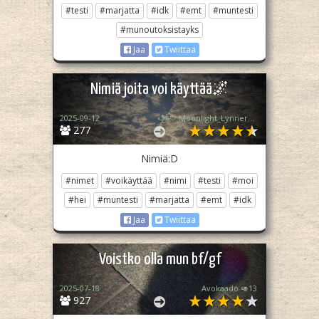
#testi
#marjatta
#idk
#emt
#muntesti
#munoutoksistayks
Jaa
Twiittaa
Nimiä joita voi käyttää🌌
2025-09-12
꧁♡ Moonlight_Lynner_Lover ♡꧂
277
Nimiä:D
#nimet
#voikäyttää
#nimi
#testi
#moi
#hei
#muntesti
#marjatta
#emt
#idk
Jaa
Twiittaa
Voistko olla mun bf/gf
2025-07-18
Avokaado 🥑13
927