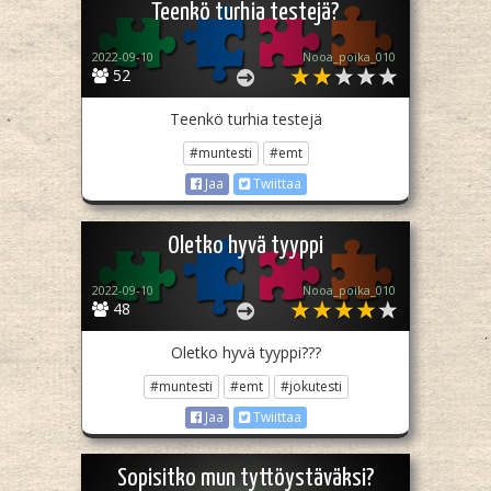
Teenkö turhia testejä?
2022-09-10
Nooa_poika_010
52
Teenkö turhia testejä
#muntesti
#emt
Jaa
Twiittaa
Oletko hyvä tyyppi
2022-09-10
Nooa_poika_010
48
Oletko hyvä tyyppi???
#muntesti
#emt
#jokutesti
Jaa
Twiittaa
Sopisitko mun tyttöystäväksi?