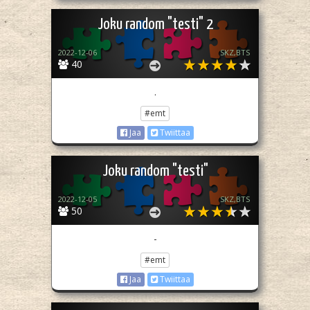
Joku random "testi" 2
2022-12-06
SKZ,BTS
40
.
#emt
Jaa
Twiittaa
Joku random "testi"
2022-12-05
SKZ,BTS
50
-
#emt
Jaa
Twiittaa