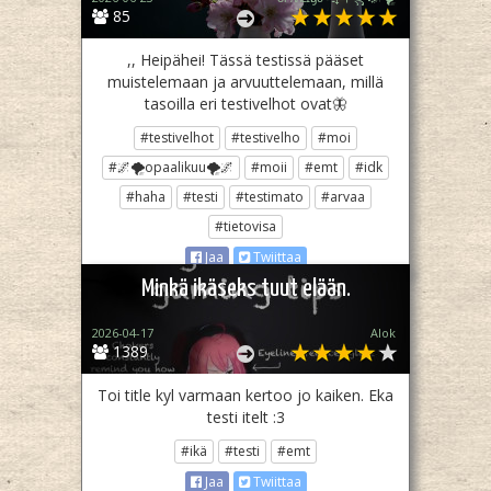
85
,, Heipähei! Tässä testissä pääset
muistelemaan ja arvuuttelemaan, millä
tasoilla eri testivelhot ovat🦋
#testivelhot
#testivelho
#moi
#🌌🌪opaalikuu🌪🌌
#moii
#emt
#idk
#haha
#testi
#testimato
#arvaa
#tietovisa
Jaa
Twiittaa
Minkä ikäseks tuut elään.
2026-04-17
Alok
1389
Toi title kyl varmaan kertoo jo kaiken. Eka
testi itelt :3
#ikä
#testi
#emt
Jaa
Twiittaa