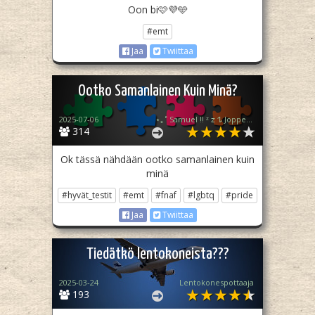
Oon bi🩷💜🩵
#emt
Jaa
Twiittaa
Ootko Samanlainen Kuin Minä?
2025-07-06
⋆｡˚ Samuel !! ᶻ 𝗓 𐰁 Jopper truther!!
314
Ok tässä nähdään ootko samanlainen kuin
minä
#hyvät_testit
#emt
#fnaf
#lgbtq
#pride
Jaa
Twiittaa
Tiedätkö lentokoneista???
2025-03-24
Lentokonespottaaja
193