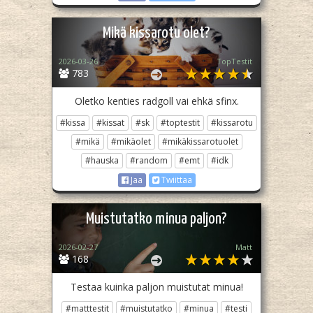
Mikä kissarotu olet?
2026-03-26
TopTestit
783
Oletko kenties radgoll vai ehkä sfinx.
#kissa
#kissat
#sk
#toptestit
#kissarotu
#mikä
#mikäolet
#mikäkissarotuolet
#hauska
#random
#emt
#idk
Jaa
Twiittaa
Muistutatko minua paljon?
2026-02-27
Matt
168
Testaa kuinka paljon muistutat minua!
#matttestit
#muistutatko
#minua
#testi