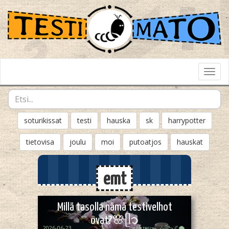
Toggl
Navig
soturikissat
testi
hauska
sk
harrypotter
tietovisa
joulu
moi
putoatjos
hauskat
emt
Millä tasolla nämä testivelhot
ovat?🌸ᥫ᭡
2026-06-23
ᴏᴘᴀᴀʟɪӄᴜᴜᯓ₊ ⊹꧂🌌🌪