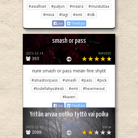
#asialliset
#paljon
#määrä
#muistuttaa
#minä
#tägi
#emt
#idk
Jaa
Twiittaa
smash or pass
2025-12-14
WAVEEE
393
nunii smash or pass meiän fine shytit
#smashorpass
#smash
#pass
#pick
#todellahyvätesti
#emt
#hearmeout
#kaveri
Jaa
Twiittaa
Yritän arvaa ootko tyttö vai poika
2025-12-10
Varsa
2088