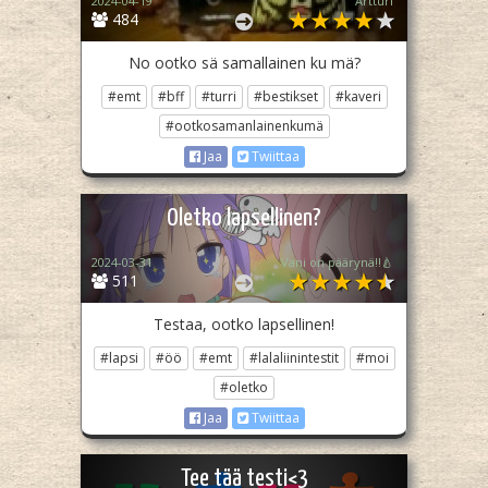
2024-04-19
Artturi
484
No ootko sä samallainen ku mä?
#emt
#bff
#turri
#bestikset
#kaveri
#ootkosamanlainenkumä
Jaa
Twiittaa
Oletko lapsellinen?
2024-03-31
Vani on päärynä‼️🍐
511
Testaa, ootko lapsellinen!
#lapsi
#öö
#emt
#lalaliinintestit
#moi
#oletko
Jaa
Twiittaa
Tee tää testi<3