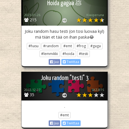
Hoida gagaa 💩
2023-01-26
Kiwiperuna
215
Joku random hasu testi (on tosi luovaa kyl)
mä tiiän et tää on ihan paska😂
#hasu
#random
#emt
#frog
#gaga
#lemmikki
#hoida
#testi
Jaa
Twiittaa
Joku random "testi" 3
2022-12-07
SKZ,BTS
35
.
#emt
Jaa
Twiittaa