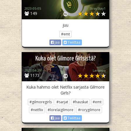
2023-05-05
StrayStay1
149
juu
#emt
Jaa
Twiittaa
Kuka olet Gilmore Girlsistä?
2023-04-29
Lanaaaq
1173
Kuka hahmo olet Netflix sarjasta Gilmore
Girls?
#gilmoregirls
#sarjat
#hauskat
#emt
#netflix
#lorelaigilmore
#rorygilmore
Jaa
Twiittaa