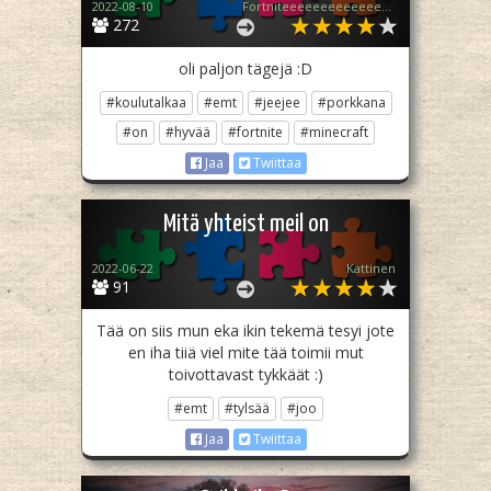
2022-08-10
Fortniteeeeeeeeeeeeeeeeeeeee (Tulin takas!!!)
272
oli paljon tägejä :D
#koulutalkaa
#emt
#jeejee
#porkkana
#on
#hyvää
#fortnite
#minecraft
Jaa
Twiittaa
Mitä yhteist meil on
2022-06-22
Kattinen
91
Tää on siis mun eka ikin tekemä tesyi jote
en iha tiiä viel mite tää toimii mut
toivottavast tykkäät :)
#emt
#tylsää
#joo
Jaa
Twiittaa