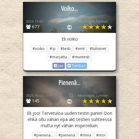
Voiko...
2025-11-07
꧁♡ Moonlight_Lynner_Lover ♡꧂
677
Eli voiko
#voiko
#:p
#testi
#emt
#tulisiivet
#marjatta
#muntesti
Jaa
Twiittaa
Pienenä...
2025-10-01
꧁♡ Moonlight_Lynner_Lover ♡꧂
145
Eli joo! Tervetuloa uuden testin pariin! Oon
ehkä ollu vähän epä akt testien suhteessa
mutta nyt vähän inspiroiduin.
#pienenä...
#pienenä
#minä
#moi