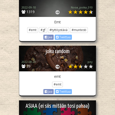
2022-09-10
Nooa_poika_010
1319
Emt
#emt
#gf
#tyttöystävä
#muntesti
Jaa
Twiittaa
joku random
2022-08-20
pey
39
emt
#emt
Jaa
Twiittaa
ASIAA (ei siis mitään tosi pahaa)