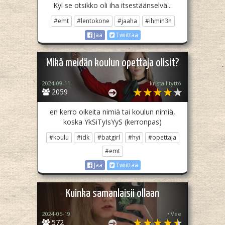
Kyl se otsikko oli iha itsestäänselvä...
#emt
#lentokone
#jaaha
#ihmin3n
Jaa
Twiittaa
Mikä meidän koulun opettaja olisit?
2024-09-11
kristallityttö
2059
en kerro oikeita nimiä tai koulun nimiä,
koska YkSiTyIsYyS (kerronpas)
#koulu
#idk
#batgirl
#hyi
#opettaja
#emt
Jaa
Twiittaa
Kuinka samanlaisii ollaan
2024-05-19
• Vee
572