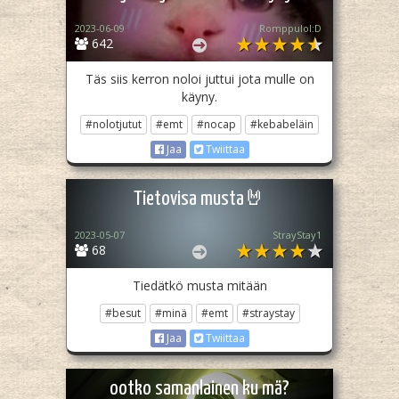
2023-06-09
Romppulol:D
642
Täs siis kerron noloi juttui jota mulle on
käyny.
#nolotjutut
#emt
#nocap
#kebabeläin
Jaa
Twiittaa
Tietovisa musta🤘
2023-05-07
StrayStay1
68
Tiedätkö musta mitään
#besut
#minä
#emt
#straystay
Jaa
Twiittaa
ootko samanlainen ku mä?