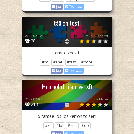
Jaa
Twiittaa
tää on testi
2022-02-12
munkkidonitsi
28
emt oikeesti
#xd
#emt
#testi
#poor
Jaa
Twiittaa
Mun nolot tilanteetxD
2022-02-07
Emilia Maisa
213
5 tähtee jos jos kerron toisen!
#xd
#lol
#emt
#öö
Jaa
Twiittaa