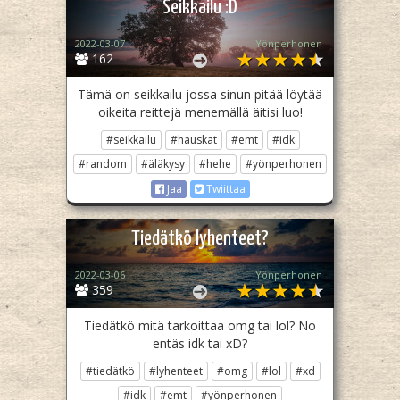
Seikkailu :D
2022-03-07
Yönperhonen
162
Tämä on seikkailu jossa sinun pitää löytää
oikeita reittejä menemällä äitisi luo!
#seikkailu
#hauskat
#emt
#idk
#random
#äläkysy
#hehe
#yönperhonen
Jaa
Twiittaa
Tiedätkö lyhenteet?
2022-03-06
Yönperhonen
359
Tiedätkö mitä tarkoittaa omg tai lol? No
entäs idk tai xD?
#tiedätkö
#lyhenteet
#omg
#lol
#xd
#idk
#emt
#yönperhonen