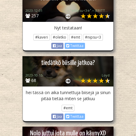
2023-12-01
⋆.˚✮Nipsu<3✮˚.⋆ (ERITTÄIN epä akt)
257
Nyt testataan!
#kaveri
#oletko
#emt
#nipsu<3
Jaa
Twiittaa
tiedätkö biisille jatkoa?
2023-10-15
Loyd
68
hei tässä on aika tunnettuja biisejä ja sinun
pitää tietää miten se jatkuu
#emt
Jaa
Twiittaa
Nolo juttui jota mulle on käynyXD