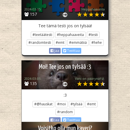
2024-03-15
Heppahaaveita
157
Tee tämä testi jos on tylsää!
#teetäätesti
#heppahaaveita
#testi
#randomtesti
#emt
#emmätiiä
#hehe
Jaa
Twiittaa
Moi! Tee jos on tylsää :3
2024-03-01
Vani on päärynä‼️🍐
135
:3
#@hauskat
#moi
#tylsää
#emt
#random
Jaa
Twiittaa
Voisitko olla mun kaveri?