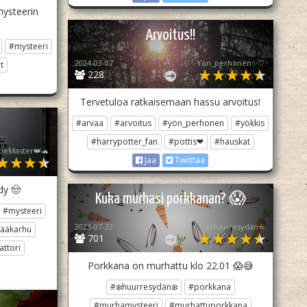
mysteerin
Arvoitus!!
#mysteeri
2024-03-07
♡✨️Yön_perhonen✨♡
t
228
Tervetuloa ratkaisemaan hassu arvoitus!
#arvaa
#arvoitus
#yön_perhonen
#yökkis
#harrypotter_fan
#pottis❤
#hauskat
tleMaster👑🐢
Jaa
Twiittaa
dy 🤠
Kuka murhasi porkkanan? 😱
#mysteeri
2023-07-22
✮Huurresydän✮
jääkarhu
701
attori
Porkkana on murhattu klo 22.01 😱😅
#❄️huurresydän❄️
#porkkana
#murhamysteeri
#murhattuporkkana