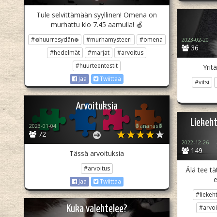
Tule selvittämään syyllinen! Omena on
murhattu klo 7.45 aamulla! 🍏
#❄️huurresydän❄️
#murhamysteeri
#omena
2023-02-20
36
#hedelmät
#marjat
#arvoitus
#huurteentestit
Yrit
Jaa
Twiittaa
#vitsi
Arvoituksia
Liekeht
2023-01-04
🍍ananas🍍
72
2022-12-26
149
Tässä arvoituksia
#arvoitus
Älä tee tä
e
Jaa
Twiittaa
#liekeht
Kuka valehtelee?
#arvoi