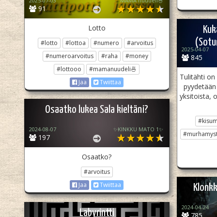
2025-07-03
MAMA nuudeli🍜
91
Lotto
Kuk
(Sotu
#lotto
#lottoa
#numero
#arvoitus
2025-04-07
#numeroarvoitus
#raha
#money
845
#lottooo
#mamanuudeli🍜
Tulitähti on
Jaa
Twiittaa
pyydetään 
yksitoista,
Osaatko lukea Sala kieltäni?
#kisum
2024-08-07
✨KINKKU MATO 1✨
#murhamyst
197
Osaatko?
#arvoitus
Jaa
Twiittaa
Klonkk
2024-04-24
Labyrintti
785