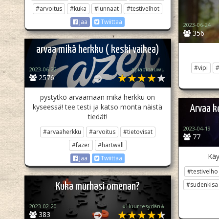
#arvoitus
#kuka
#lunnaat
#testivelhot
Jaa
Twiittaa
2023-06-24
356
arvaa mikä herkku ( keski vaikea)
#vipi
#
2023-06-22
apiapinauwu
2576
pystytkö arvaamaan mikä herkku on
kyseessä! tee testi ja katso monta näistä
Arvaa k
tiedät!
2023-04-19
#arvaaherkku
#arvoitus
#tietovisat
77
#fazer
#hartwall
Käy
Jaa
Twiittaa
#testivelho
#sudenkisa
Kuka murhasi omenan?
2023-02-20
✮Huurresydän✮
383