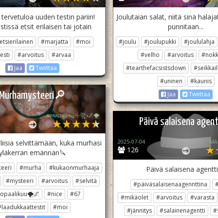
 tervetuloa uuden testin pariin!
Joulutaian salat, niitä sinä halajat.
tissä etsit erilaisen tai jotain
punnitaan...
etsierilainen
#marjatta
#moi
#joulu
#joulupukki
#joululahja
esti
#arvoitus
#arvaa
#velho
#arvoitus
#nokk
#tearthefacsistsdown
#seikkail
Jaa
Twiittaa
#uninen
#kaunis
Murhamysteeri🔎
Jaa
Twiittaa
ᴏᴘᴀᴀʟɪӄᴜᴜᯓ₊ ⊹꧂🌌🌪
Päivä salaisena agent
2025-07-04
MA
liisia selvittämään, kuka murhasi
126
yläkerran emännän🔪
eeri
#murha
#kukaonmurhaaja
Päivä salaisena agentt
#mysteeri
#arvoitus
#selvitä
#päiväsalaisenaagennttina
#
opaalikuu🌪🌌
#nice
#67
#mikäolet
#arvoitus
#varasta
#laadukkaattestit
#moi
#jännitys
#salainenagentti
#