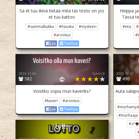
Sä et tuu ikinä tietää mitä täs testis on jos
Heippa ja
et tuu kattoo
Tässä tes
#sammalkukka
#hauska
#mysteeri
#etsi
#
#arvoitus
#t
Jaa
Twiittaa
Voisitko olla mun kaveri?
2025-11-04
Sylvii<3
2025-10-31
582
490
Voisitko sopia mun kaveriks?
Auta salapo
#kaveri
#arvoitus
#murhamyst
Jaa
Twiittaa
#murhaaja
#🌌🌪
Lotto