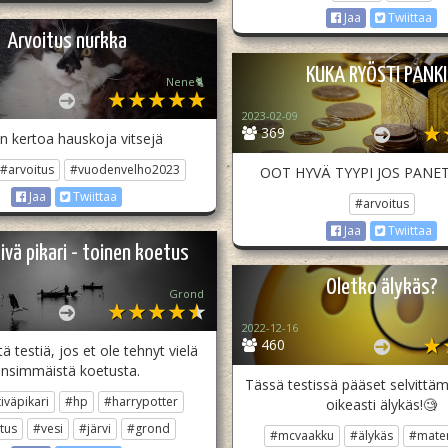
Jaa
Twiittaa
Arvoitus nurkka
KUKA RYÖSTI PANK
Nene🐈
2023-02-09
369
än kertoa hauskoja vitsejä
#arvoitus
#vuodenvelho2023
OOT HYVÄ TYYPI JOS PANE
Jaa
Twiittaa
#arvoitus
Jaa
Twiittaa
ivä pikari - toinen koetus
Oletko älykäs?
Grond
2022-12-16
460
tä testiä, jos et ole tehnyt vielä
nsimmäistä koetusta.
Tässä testissä pääset selvittä
iväpikari
#hp
#harrypotter
oikeasti älykäs!🧐
tus
#vesi
#järvi
#grond
#mcvaakku
#älykäs
#matem