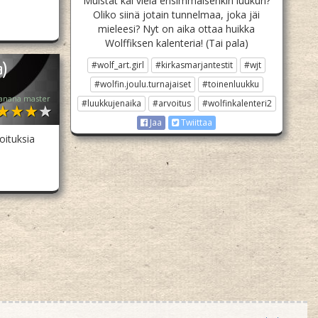
Muistat kai vielä ensimmäisenkin luukun?
Oliko siinä jotain tunnelmaa, joka jäi
mieleesi? Nyt on aika ottaa huikka
Wolffiksen kalenteria! (Tai pala)
#wolf_art.girl
#kirkasmarjantestit
#wjt
a)
#wolfin.joulu.turnajaiset
#toinenluukku
anana master
#luukkujenaika
#arvoitus
#wolfinkalenteri2
Jaa
Twiittaa
oituksia