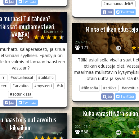
Jaa
Twiittaa
#mamanuudeli🍜
Jaa
Twiittaa
a murhasi Tulitähden?
rikissat murhamysteeri,
Minkä etiikan edustaja
Kisumirri ☆
VAIKEA)
2024-11-07
121
 murhattu salaperäisesti, ja sinua
etsimään syyllinen. Epäiltyjä on
Tällä asiallisella visalla saat t
 oletko valmis ottamaan haasteen
etiikan edustaja olet. Vasta
vastaan?
maailmaa mullistaviin kysymyksii
irri
#soturikissat
#tulitähti
jotain uutta ja syvällistä its
eeri
#arvoitus
#mysteeri
#sk
#filosofia
#etiikka
#arvoitus
#soturikissa
Jaa
Twiittaa
Jaa
Twiittaa
Kuka varasti Närhisulan 
u haastoi sinut arvoitus
2024-05-04
✮H
kilpailuun
568
Lumikynsi