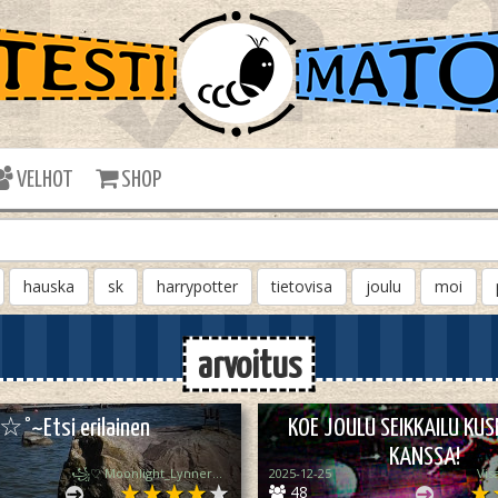
VELHOT
SHOP
hauska
sk
harrypotter
tietovisa
joulu
moi
arvoitus
☆°~Etsi erilainen
KOE JOULU SEIKKAILU KU
KANSSA!
꧁♡ Moonlight_Lynner_Lover ♡꧂
2025-12-25
Vis
48