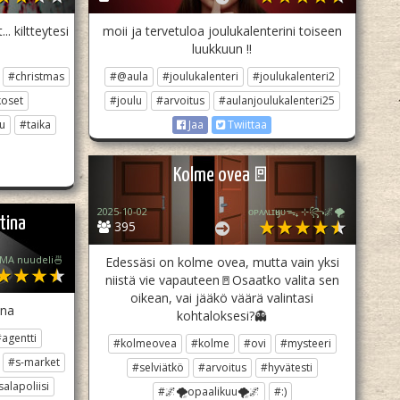
.. kiltteytesi
moii ja tervetuloa joulukalenterini toiseen
luukkuun !!
#christmas
#@aula
#joulukalenteri
#joulukalenteri2
oset
#joulu
#arvoitus
#aulanjoulukalenteri25
u
#taika
Jaa
Twiittaa
Kolme ovea🚪
2025-10-02
ᴏᴘᴀᴀʟɪӄᴜᴜᯓ₊ ⊹꧂🌌🌪
tina
395
MA nuudeli🍜
Edessäsi on kolme ovea, mutta vain yksi
niistä vie vapauteen🚪Osaatko valita sen
oikean, vai jääkö väärä valintasi
ina
kohtaloksesi?👻
agentti
#kolmeovea
#kolme
#ovi
#mysteeri
#s-market
#selviätkö
#arvoitus
#hyvätesti
salapoliisi
#🌌🌪opaalikuu🌪🌌
#:)