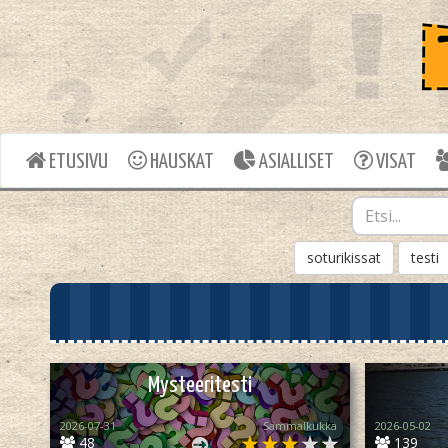
ETUSIVU
HAUSKAT
ASIALLISET
VISAT
soturikissat
testi
Mysteeritesti
2026-07-31
Sammalkukka
2026-05-02
48
139