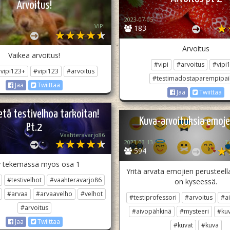
Arvoitus!
2023-07-05
VIPI
183
Arvoitus
Vaikea arvoitus!
#vipi
#arvoitus
#vipi
vipi123+
#vipi123
#arvoitus
#testimadostaparempipai
Jaa
Twiittaa
Jaa
Twiittaa
etä testivelhoa tarkoitan!
Kuva-arvoituksia emoje
Pt.2
Vaahteravarjo86
2023-03-13
T
594
 tekemässä myös osa 1
Yritä arvata emojien perusteell
#testivelhot
#vaahteravarjo86
on kyseessä.
#arvaa
#arvaavelho
#velhot
#testiprofessori
#arvoitus
#a
#arvoitus
#aivopähkinä
#mysteeri
#kuv
Jaa
Twiittaa
#kuvat
#kuva