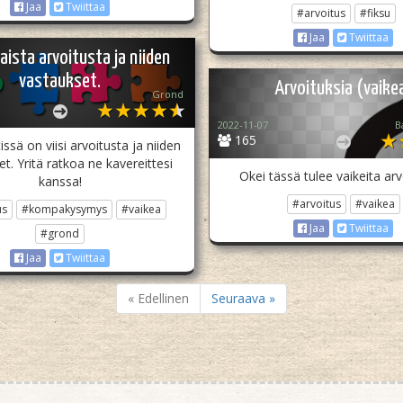
Jaa
Twiittaa
#arvoitus
#fiksu
Jaa
Twiittaa
saista arvoitusta ja niiden
vastaukset.
Arvoituksia (vaike
Grond
2022-11-07
B
165
ssä on viisi arvoitusta ja niiden
t. Yritä ratkoa ne kavereittesi
Okei tässä tulee vaikeita arv
kanssa!
#arvoitus
#vaikea
us
#kompakysymys
#vaikea
Jaa
Twiittaa
#grond
Jaa
Twiittaa
« Edellinen
Seuraava »