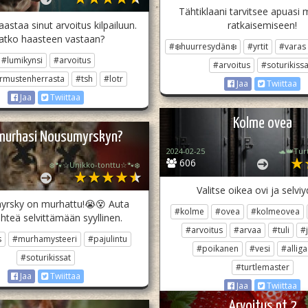
Tähtiklaani tarvitsee apuasi 
astaa sinut arvoitus kilpailuun.
ratkaisemiseen!
atko haasteen vastaan?
#❄️huurresydän❄️
#yrtit
#varas
#lumikynsi
#arvoitus
#arvoitus
#soturikissa
rmustenherrasta
#tsh
#lotr
Jaa
Twiittaa
Jaa
Twiittaa
Kolme ovea
murhasi Nousumyrskyn?
2024-02-25
🐢👑Tur
606
❄️🐾☆Unikko-tonttu☆🐾❄️
Valitse oikea ovi ja selviy
rsky on murhattu!😭😵 Auta
#kolme
#ovea
#kolmeovea
hteä selvittämään syyllinen.
#arvoitus
#arvaa
#tuli
#
s
#murhamysteeri
#pajulintu
#poikanen
#vesi
#alliga
#soturikissat
#turtlemaster
Jaa
Twiittaa
Jaa
Twiittaa
Arvoitus pt 2