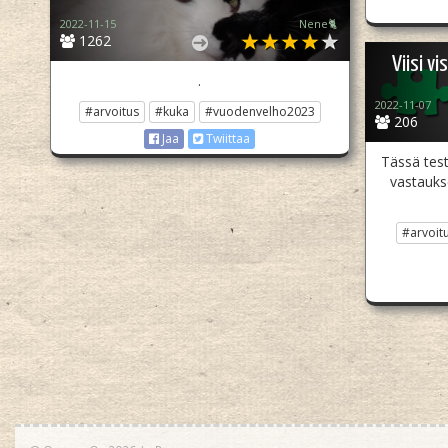
2022-11-15
Nene🐈
1262
Viisi vi
.
2022-11-07
#arvoitus
#kuka
#vuodenvelho2023
206
Jaa
Twiittaa
Tässä testi
vastaukse
#arvoit