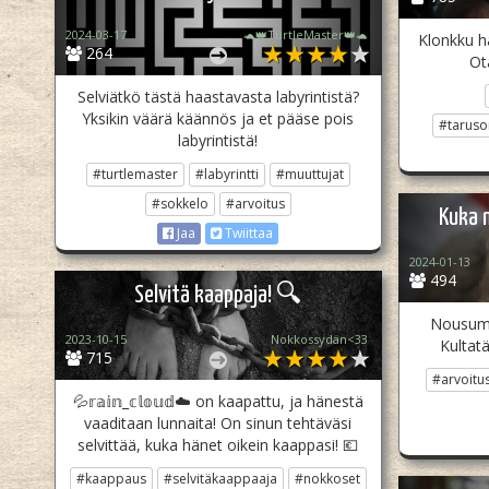
2024-03-17
🐢👑TurtleMaster👑🐢
Klonkku ha
264
Ot
Selviätkö tästä haastavasta labyrintistä?
Yksikin väärä käännös ja et pääse pois
#taruso
labyrintistä!
#turtlemaster
#labyrintti
#muuttujat
#sokkelo
#arvoitus
Kuka 
Jaa
Twiittaa
2024-01-13
494
Selvitä kaappaja! 🔍
Nousumy
2023-10-15
Nokkossydän<33
Kultatä
715
#arvoitu
💦𝕣𝕒𝕚𝕟_𝕔𝕝𝕠𝕦𝕕☁️ on kaapattu, ja hänestä
vaaditaan lunnaita! On sinun tehtäväsi
selvittää, kuka hänet oikein kaappasi! 💶
#kaappaus
#selvitäkaappaaja
#nokkoset