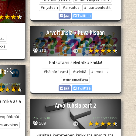
#mysteeri
#arvoitus
#huurteentestit
VIPI
Jaa
Twiittaa
Arvoituksia + kuva kisaan
123
2023-04-30
Hämäräkynsi🖤 [89/70]
kka
310
Katsotaan selvitätkö kaikki!
illa🔍
#hämäräkynsi
#selvitä
#arvoitus
#sitruunaifkisa
estiprofessori
Jaa
Twiittaa
a mikä asia
Arvoituksia part 2
ivopähkinät
2023-03-10
Testiprofessori
509
a-arvoitus
Sisältää kymmenen kinkkistä arvoitusta.