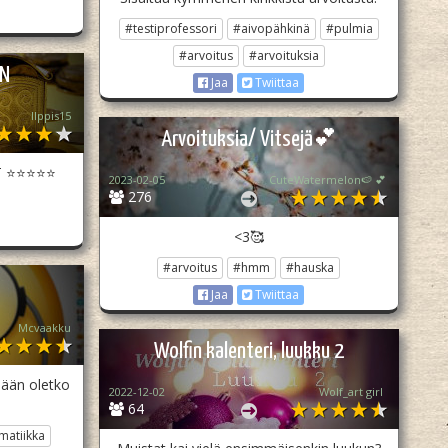
#testiprofessori
#aivopähkinä
#pulmia
#arvoitus
#arvoituksia
IN
Jaa
Twiittaa
Ilppis15
Arvoituksia/ Vitsejä💕
T ⭐⭐⭐⭐⭐
2023-02-05
CuteWatermelon🍉 💕
276
<3🥰
#arvoitus
#hmm
#hauska
Jaa
Twiittaa
Mcvaakku
Wolfin kalenteri, luukku 2
mään oletko
2022-12-02
Wolf_art girl ‎
64
atiikka