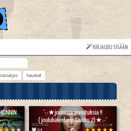
KIRJAUDU SISÄÄN
putoatjos
hauskat
SMONNIN
`·.·★jouluisia arvoituksia !!
(joulukalenterin luukku 2)★·.·´
ard Kusmonni
2025-12-02
🎀𝓼𝓸𝓾𝓹𝔂 𝚜𝚕𝚊𝚢𝚢🎀
64