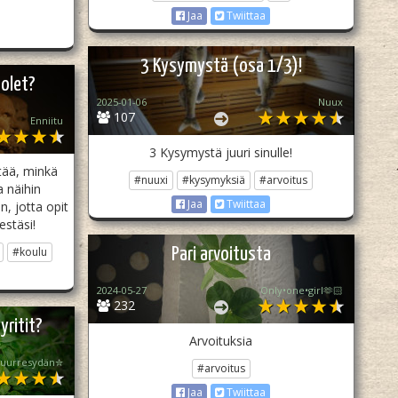
Jaa
Twiittaa
3 Kysymystä (osa 1/3)!
 olet?
2025-01-06
Nuux
107
Enniitu
3 Kysymystä juuri sinulle!
ietää, minkä
#nuuxi
#kysymyksiä
#arvoitus
a näihin
Jaa
Twiittaa
n, jotta opit
estäsi!
#koulu
Pari arvoitusta
2024-05-27
Only•one•girl🫶🏻
232
yritit?
Arvoituksia
uurresydän✮
#arvoitus
Jaa
Twiittaa