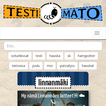
Toggl
Navig
soturikissat
testi
hauska
sk
harrypotter
tietovisa
joulu
moi
putoatjos
hauskat
linnanmäki
Mp nämä Linnanmäen laitteet🌺☁️
🪐
2026-08-02
☁️🪐🌺Blink4ever🌺🪐☁️