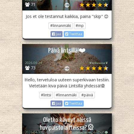
71
Jos et ole testannut kaikkia, paina "skip" 😊
#linnanmäki
#mp
Jaa
Twiittaa
Päivä lintsillä!❤️
2026-06-24
❦︎𝒕𝒂𝒊𝒌𝒂𝒖𝒔𝒗𝒂❦︎
73
ℍello, tervetuloa uuteen superkivaan testiin.
Vietetään kiva päivä Lintsillä yhdessä!🎡
#lintsi
#linnanmäki
#päivä
Jaa
Twiittaa
Oletko käynyt näissä
huvipuistolaitteissa?🎡
2026-04-10
ᴏᴘᴀᴀʟɪӄᴜᴜᯓ₊ ⊹꧂🌌🌪