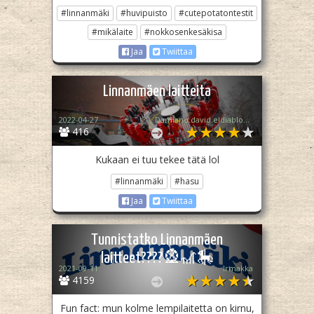
#linnanmäki
#huvipuisto
#cutepotatontestit
#mikälaite
#nokkosenkesäkisa
Jaa
Twiittaa
Linnanmäen laitteita
2022-04-27
Damiano.david.eldiablonen
416
Kukaan ei tuu tekee tätä lol
#linnanmäki
#hasu
Jaa
Twiittaa
Tunnistatko Linnanmäen
laitteet????🎡🎢🎠
2021-09-11
Irmakka
4159
Fun fact: mun kolme lempilaitetta on kirnu,