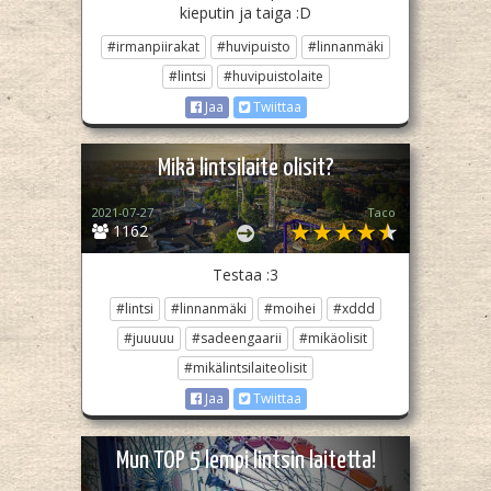
kieputin ja taiga :D
#irmanpiirakat
#huvipuisto
#linnanmäki
#lintsi
#huvipuistolaite
Jaa
Twiittaa
Mikä lintsilaite olisit?
2021-07-27
Taco
1162
Testaa :3
#lintsi
#linnanmäki
#moihei
#xddd
#juuuuu
#sadeengaarii
#mikäolisit
#mikälintsilaiteolisit
Jaa
Twiittaa
Mun TOP 5 lempi lintsin laitetta!