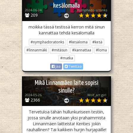
kesälomalla
2024-06-04
nymphadora tonks
209
moikka tässä testissä kerron mitä sinun
kannattaa tehdä kesälomalla
#nymphadoratonks
#kesäloma
#kesä
#linnanmäki
#mitäsun
#kannattaa
#loma
#matka
Jaa
Twiittaa
Mikä Linnanmäen laite sopisi
sinulle?
2024-05-26
Wolf_art girl ‎
2366
Tervetuloa tähän hullunkuriseen testiin,
jossa sinulle arvotaan yksi prahaimmista
Linnanmäen laitteista! Kenties jokin
rauhallinen? Tai kaikkein hurjin hurjapäille!