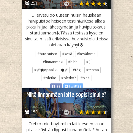
251
..Tervetuloo uuteen huisin hauskaan
huvipuistoaiheiseen testiin!🎢Kesä alkaa
pikku hiljaa lähestymään ja huvipuitokausi
starttaamaan🎠Tässä testissä kyselen
sinulta, missä erilaisissa huvipuistolaitteissa
oletkaan käynyt🌟
#huvipuisto
#kesä
#kesäloma
#linnanmäki
#hihhuli
#:)
#🌌🌪opaalikuu🌪🌌
#tägi
#testaa
#oletko
#oletko?
#sinä
Jaa
Twiittaa
Mikä linnanmäen laite sopisi sinulle?
2026-02-16
Pihkahäntä🐱✨
158
Oletko miettinyt mihin laitteeseen sinun
pitäisi käyttää lippusi Linnanmäellä? Autan