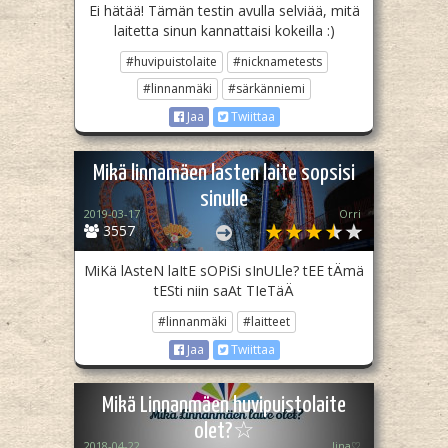
Ei hätää! Tämän testin avulla selviää, mitä
laitetta sinun kannattaisi kokeilla :)
#huvipuistolaite
#nicknametests
#linnanmäki
#särkänniemi
Jaa
Twiittaa
Mikä linnamäen lasten laite sopsisi
sinulle
2019-03-17
Orri
3557
MiKä lAsteN laItE sOPiSi sInULle? tEE tÄmä
tESti niin saAt TIeTäÄ
#linnanmäki
#laitteet
Jaa
Twiittaa
Mikä Linnanmäen huvipuistolaite
olet?☆
2018-04-22
Iina♡