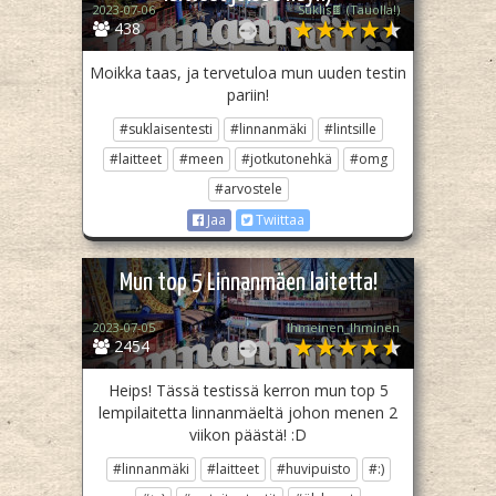
2023-07-06
Suklis🍫 (Tauolla!)
438
Moikka taas, ja tervetuloa mun uuden testin
pariin!
#suklaisentesti
#linnanmäki
#lintsille
#laitteet
#meen
#jotkutonehkä
#omg
#arvostele
Jaa
Twiittaa
Mun top 5 Linnanmäen laitetta!
2023-07-05
Ihmeinen_Ihminen
2454
Heips! Tässä testissä kerron mun top 5
lempilaitetta linnanmäeltä johon menen 2
viikon päästä! :D
#linnanmäki
#laitteet
#huvipuisto
#:)