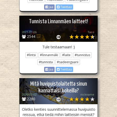
Jaa
Twiittaa
Tunnista Linnanmäen laitteet!
2021-07-06
Taco
2544
Tule testaamaan! :)
#lintsi
#linnanmäki
#laite
#tunnistus
#tunnista
#sadeengaarii
Jaa
Twiittaa
Mitä huvipuistolaitetta sinun
kannattaisi kokeilla?
2020-07-02
nickname
2280
Oletko kenties suunnittelemassa huvipuisto
reissua, etkä tiedä mihin laitteisiin menisit?