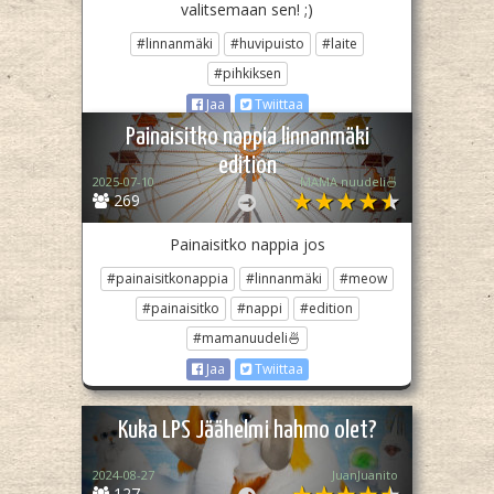
valitsemaan sen! ;)
#linnanmäki
#huvipuisto
#laite
#pihkiksen
Jaa
Twiittaa
Painaisitko nappia linnanmäki
edition
2025-07-10
MAMA nuudeli🍜
269
Painaisitko nappia jos
#painaisitkonappia
#linnanmäki
#meow
#painaisitko
#nappi
#edition
#mamanuudeli🍜
Jaa
Twiittaa
Kuka LPS Jäähelmi hahmo olet?
2024-08-27
JuanJuanito
127