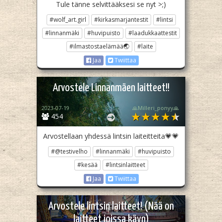
Tule tänne selvittääksesi se nyt >;)
#wolf_art.girl
#kirkasmarjantestit
#lintsi
#linnanmäki
#huvipuisto
#laadukkaattestit
#ilmastostaelämää🌏
#laite
Jaa
Twiittaa
Arvostele Linnanmäen laitteet!!
2023-07-19
🙏Milleri_ponyy🙏
454
Arvostellaan yhdessä lintsin laiteitteita💗💗
#@testivelho
#linnanmäki
#huvipuisto
#kesää
#lintsinlaitteet
Jaa
Twiittaa
Arvostele lintsin laitteet! (Nää on
laitteet joissa käyn)