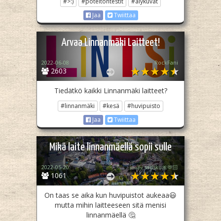
#>:)
#poteitontestit
#älykuvat
Jaa
Twiittaa
Arvaa Linnanmäki Laitteet!
2022-06-08
RockFani
2603
Tiedätkö kaikki Linnanmäki laitteet?
#linnanmäki
#kesä
#huvipuisto
Jaa
Twiittaa
Mikä laite linnanmäellä sopii sulle
2022-05-20
𝓼𝓸𝓾𝓹𝔂 sadsku🎀🫶🏻
1061
On taas se aika kun huvipuistot aukeaa😃
mutta mihin laitteeseen sitä menisi
linnanmäellä 🤔