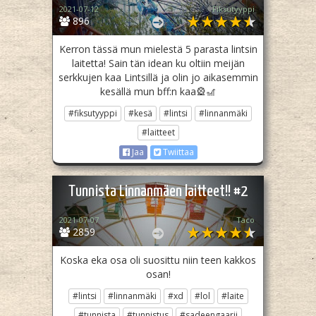
2021-07-12
Fiksutyyppi
896
Kerron tässä mun mielestä 5 parasta lintsin
laitetta! Sain tän idean ku oltiin meijän
serkkujen kaa Lintsillä ja olin jo aikasemmin
kesällä mun bff:n kaa🎡🎢
#fiksutyyppi
#kesä
#lintsi
#linnanmäki
#laitteet
Jaa
Twiittaa
Tunnista Linnanmäen laitteet!! #2
2021-07-07
Taco
2859
Koska eka osa oli suosittu niin teen kakkos
osan!
#lintsi
#linnanmäki
#xd
#lol
#laite
#tunnista
#tunnistus
#sadeengaarii