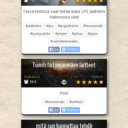
Tässä testissä saat tietää kuka LPS Jäähelmi
-hahmoista olet!
#jäähelmi
#lps
#lpsjäähelmi
#linnanmäki
#juanjuanito
#jeejee
#juhuu
#jippii
#namskismaiskis
Jaa
Twiittaa
Tunnista Linnanmäen laitteet
2024-06-22
Toffee3
364
Pöö!
#linnanmäki
#toffee3
Jaa
Twiittaa
mitä sun kannattaa tehdä