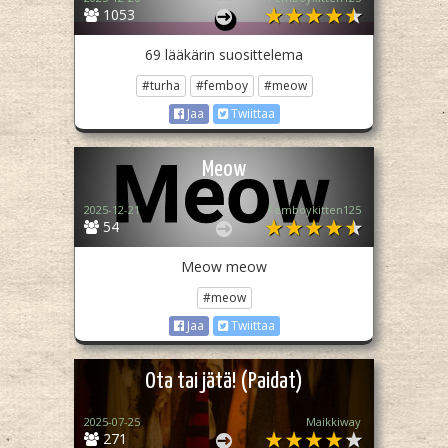
1053
69 lääkärin suosittelema
#turha
#femboy
#meow
Jaa
Twiittaa
Meow
2025-12-21
Femboykitten125
54
Meow meow
#meow
Jaa
Twiittaa
Ota tai jätä! (Paidat)
2025-07-25
Maikkiway
271