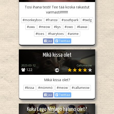
Tosi ihana testi! Tee tää koska rakastut
varmasti!!!!!!!!!!
#monkeybox
#franssi
#southpark
#twdg
#uwu
#meow
#kys
#owo
#kawai
#toes
#hairytoes
#anime
Jaa
Twiittaa
Mikä kissa olet
2023-03-12
Callumeow
122
Mikä kissa olet?
#kissa
#mömmö
#meow
#callumeow
Jaa
Twiittaa
Kuka Lego Ninjago hahmo olet?