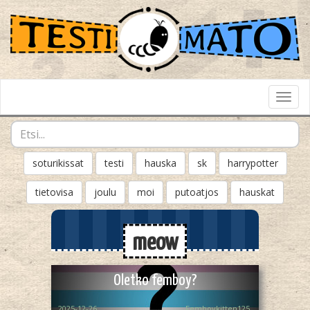
Toggl
Navig
soturikissat
testi
hauska
sk
harrypotter
tietovisa
joulu
moi
putoatjos
hauskat
meow
Oletko femboy?
2025-12-26
Femboykitten125