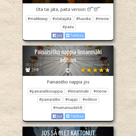
Ota tai jätä, paita version 😴😴
#maikkiway
#otataijätä
#hauska
#meow
#paita
Jaa
Twiittaa
Painaisitko nappia linnanmäki
edition
2025-07-10
MAMA nuudeli🍜
269
Painaisitko nappia jos
#painaisitkonappia
#linnanmäki
#meow
#painaisitko
#nappi
#edition
#mamanuudeli🍜
Jaa
Twiittaa
JOS SÄ OLET KATTONUT