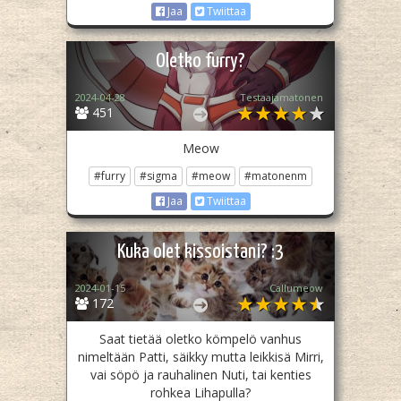
Jaa
Twiittaa
Oletko furry?
2024-04-28
Testaajamatonen
451
Meow
#furry
#sigma
#meow
#matonenm
Jaa
Twiittaa
Kuka olet kissoistani? :3
2024-01-15
Callumeow
172
Saat tietää oletko kömpelö vanhus
nimeltään Patti, säikky mutta leikkisä Mirri,
vai söpö ja rauhalinen Nuti, tai kenties
rohkea Lihapulla?