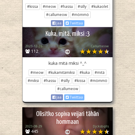
#kissa
#meow
#hassu
#silly
#kukaolet
#callumeow
#mömmö
Jaa
Twiittaa
Kuka, mitä, miksi :3
2023-12-26
Callumeow
112
kuka mitä miksi ^_^
#meow
#kukamitämiksi
#kuka
#mitä
#miksi
#hassu
#silly
#kissa
#mömmö
#callumeow
Jaa
Twiittaa
Olisitko sopiva veijari tähän
hommaan
2023-08-29
Djcksbqlls
445