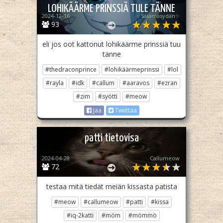
LOHIKÄÄRME PRINSSIÄ TULE TÄNNE
2024-12-16
✨Salamasydän✨
93
eli jos oot kattonut lohikäärme prinssiä tuu
tänne
#thedraconprince
#lohikäärmeprinssi
#lol
#rayla
#idk
#callum
#aaravos
#ezran
#zim
#syötti
#meow
Jaa
Twiittaa
patti tietovisa
2024-04-28
Callumeow
72
testaa mitä tiedät meiän kissasta patista
#meow
#callumeow
#patti
#kissa
#iq-2katti
#möm
#mömmö