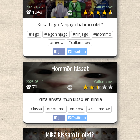
2023-03-12
Callumeow
1348
Kuka Lego Ninjago hahmo olet?
#lego
#legoninjago
#ninjago
#mömmö
#meow
#callumeow
Jaa
Twiittaa
Mömmön kissat
2023-03-11
Callumeow
70
Yritä arvata mun kissojen nimiä
#kissa
#mömmö
#meow
#callumeow
Jaa
Twiittaa
Mikä kissarotu olet?