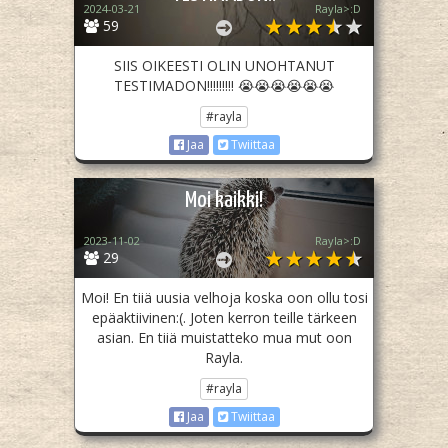
2024-03-21
Rayla>:D
59
SIIS OIKEESTI OLIN UNOHTANUT
TESTIMADON!!!!!!!!! 😭😭😭😭😭😭
#rayla
Jaa
Twiittaa
Moi kaikki!
2023-11-02
Rayla>:D
29
Moi! En tiiä uusia velhoja koska oon ollu tosi
epäaktiivinen:(. Joten kerron teille tärkeen
asian. En tiiä muistatteko mua mut oon
Rayla.
#rayla
Jaa
Twiittaa