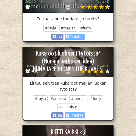
2024-04-16
Rayla>:D
516
Tulkaa tänne therianit ja turrit<3
#rayla
#therian
#furry
Jaa
Twiittaa
Kuka oot luokkani tytöistä?
(Hunaja perhosen idea)
2024-04-14
Rayla>:D
HUNAJAPERHONEN LUE KUVAUS!
486
Eli tuu selvittää kuka oot meijän luokan
tytöistä?
#rayla
#antizoo
#therian
#furry
#kuuloiste
Jaa
Twiittaa
KIITTI KAIKKI <3