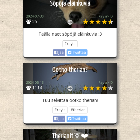
Söpöjä eläinkuvia
2024-07-30
Rayla>:D
25
Täällä näet söpöjä eläinkuvia :3
#rayla
Jaa
Twiittaa
Ootko therian?
2024-05-13
Rayla>:D
1114
Tuu selvittää ootko therian!
#rayla
#therian
Jaa
Twiittaa
Therianit🫶❤️