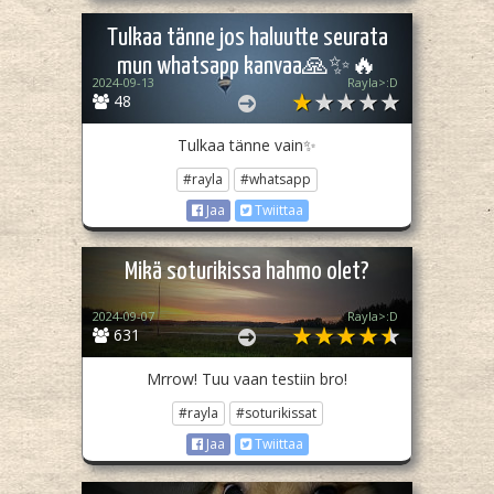
Tulkaa tänne jos haluutte seurata
mun whatsapp kanvaa🙏✨🔥
2024-09-13
Rayla>:D
48
Tulkaa tänne vain✨
#rayla
#whatsapp
Jaa
Twiittaa
Mikä soturikissa hahmo olet?
2024-09-07
Rayla>:D
631
Mrrow! Tuu vaan testiin bro!
#rayla
#soturikissat
Jaa
Twiittaa