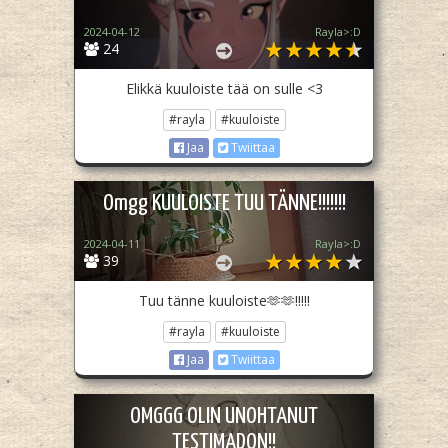
2024-04-12
Rayla>:D
24
Elikkä kuuloiste tää on sulle <3
#rayla
#kuuloiste
Jaa
Twiittaa
Omgg KUULOISTE TUU TÄNNE!!!!!!!
2024-04-11
Rayla>:D
39
Tuu tänne kuuloiste🫶🫶!!!!!
#rayla
#kuuloiste
Jaa
Twiittaa
OMGGG OLIN UNOHTANUT
TESTIMADON!!