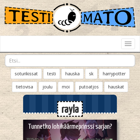
Toggl
Navig
soturikissat
testi
hauska
sk
harrypotter
tietovisa
joulu
moi
putoatjos
hauskat
rayla
Tunnetko lohikäärmeprinssi sarjan?
2025-01-26
❤️Rayllum for ever❤️