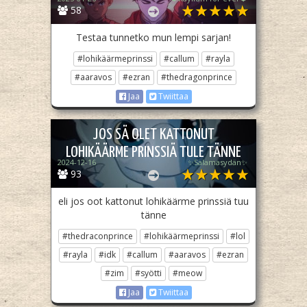
58
Testaa tunnetko mun lempi sarjan!
#lohikäärmeprinssi
#callum
#rayla
#aaravos
#ezran
#thedragonprince
Jaa
Twiittaa
JOS SÄ OLET KATTONUT
LOHIKÄÄRME PRINSSIÄ TULE TÄNNE
2024-12-16
✨Salamasydän✨
93
eli jos oot kattonut lohikäärme prinssiä tuu
tänne
#thedraconprince
#lohikäärmeprinssi
#lol
#rayla
#idk
#callum
#aaravos
#ezran
#zim
#syötti
#meow
Jaa
Twiittaa