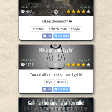
2024-05-07
Rayla>:D
493
Tulkaa therianit🫶❤️
#therian
#alterhuman
#rayla
Jaa
Twiittaa
Mikä on sun tyyli?
2024-04-22
Rayla>:D
1313
Tuu selvittää mikä on sun tyyli😁
#tyyli
#rayla
Jaa
Twiittaa
Kaikille therianeille ja Turreille!