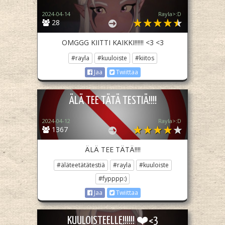
2024-04-14
Rayla>:D
28
OMGGG KIITTI KAIKKI!!!!!! <3 <3
#rayla
#kuuloiste
#kiitos
Jaa
Twiittaa
ÄLÄ TEE TÄTÄ TESTIÄ!!!!
2024-04-12
Rayla>:D
1367
ÄLÄ TEE TÄTÄ!!!!
#äläteetätätestiä
#rayla
#kuuloiste
#fypppp:)
Jaa
Twiittaa
KUULOISTEELLE!!!!!! ❤️<3