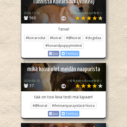
Tunnista koirarodut (vaikea)
2024-11-10
☆🌸🌀Astro/Roxie🌀🌸☆
560
Terve!
#koirarodut
#koirat
#@koirat
#dogidaa
#lionandpuppymixtest
Jaa
Twiittaa
mikä koira olet meidän naapurista
2024-09-13
☆🌸🌀Astro/Roxie🌀🌸☆
37
tää on tosi kiva testi mä lupaan!
#@koirat
#ihmisenparaystävä=koira
Jaa
Twiittaa