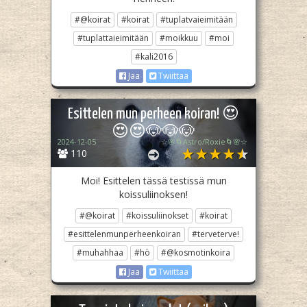
#@koirat
#koirat
#tuplatvaieimitään
#tuplattaieimitään
#moikkuu
#moi
#kali2016
Jaa
Twiittaa
Esittelen mun perheen koiran! 😍
😍😍🐶🐶🐶
2024-12-05
☆🌸🌀Astro/Roxie🌀🌸☆
110
Moi! Esittelen tässä testissä mun
koissuliinoksen!
#@koirat
#koissuliinokset
#koirat
#esittelenmunperheenkoiran
#terveterve!
#muhahhaa
#hö
#@kosmotinkoira
Jaa
Twiittaa