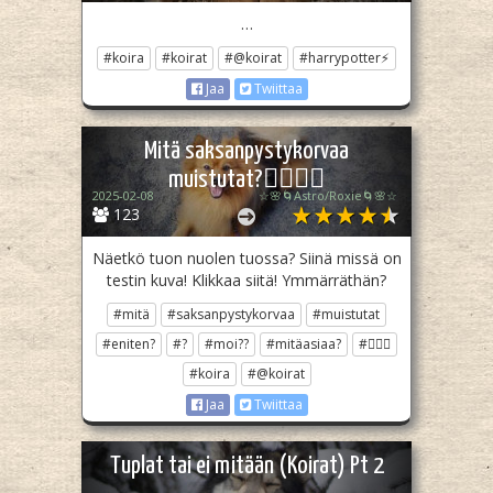
…
#koira
#koirat
#@koirat
#harrypotter⚡️
Jaa
Twiittaa
Mitä saksanpystykorvaa
muistutat?🐕‍🦺✨😁
2025-02-08
☆🌸🌀Astro/Roxie🌀🌸☆
123
Näetkö tuon nuolen tuossa? Siinä missä on
testin kuva! Klikkaa siitä! Ymmärräthän?
#mitä
#saksanpystykorvaa
#muistutat
#eniten?
#?
#moi??
#mitäasiaa?
#🐕‍🦺✨
#koira
#@koirat
Jaa
Twiittaa
Tuplat tai ei mitään (Koirat) Pt 2