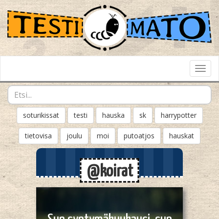
Toggl
Navig
soturikissat
testi
hauska
sk
harrypotter
tietovisa
joulu
moi
putoatjos
hauskat
@koirat