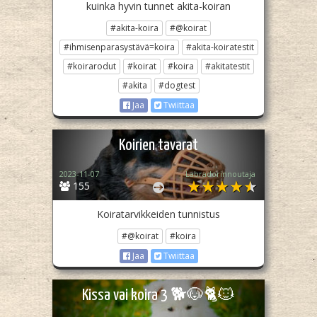
kuinka hyvin tunnet akita-koiran
#akita-koira
#@koirat
#ihmisenparasystävä=koira
#akita-koiratestit
#koirarodut
#koirat
#koira
#akitatestit
#akita
#dogtest
Jaa
Twiittaa
Koirien tavarat
2023-11-07
Labradorinnoutaja
155
Koiratarvikkeiden tunnistus
#@koirat
#koira
Jaa
Twiittaa
Kissa vai koira 3 🐕🐶🐈🐱