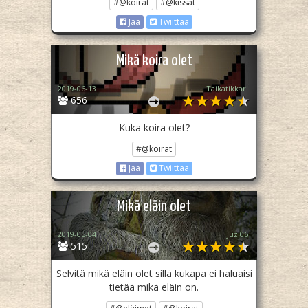
#@koirat
#@kissat
Jaa
Twiittaa
Mikä koira olet
2019-06-13
Taikatikkari
656
Kuka koira olet?
#@koirat
Jaa
Twiittaa
Mikä eläin olet
2019-05-04
Juzi06
515
Selvitä mikä eläin olet sillä kukapa ei haluaisi
tietää mikä eläin on.