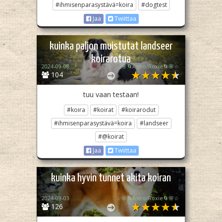
#ihmisenparasystävä=koira
#dogtest
Jaa
Twiittaa
kuinka paljon muistutat landseer
koirarotua
2024-09-08
☆🌸🌀Astro/Roxie🌀🌸☆
104
tuu vaan testaan!
#koira
#koirat
#koirarodut
#ihmisenparasystävä=koira
#landseer
#@koirat
Jaa
Twiittaa
kuinka hyvin tunnet akita koiran
2024-09-03
☆🌸🌀Astro/Roxie🌀🌸☆
126