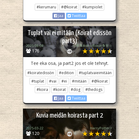
#kerumaru
#@koirat
#kumpiolet
Jaa
Twiittaa
Tuplat vai ei mitään (Koirat edissön
part3)
2025-08-08
☆🌸🌀Astro/Roxie🌀🌸☆
176
Tee eka osa, ja part2 jos et ole tehnyt.
#koiratedissön
#edition
#tuplatvaieimitään
#tuplat
#vai
#ei
#mitään
#@koirat
#koira
#koirat
#dog
#thedogs
Jaa
Twiittaa
Kuvia meidän koirasta part 2
2025-03-22
HarryPotter⚡️
120