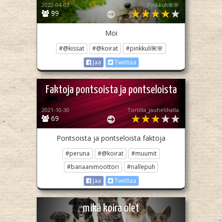
2022-04-03
Pinkkuli🌺🌸
99
Moi
#@kissat
#@koirat
#pinkkuli🌺🌸
Jaa
Twiittaa
Faktoja pontsoista ja pontseloista
2021-10-30
Tortilla_jauhelihalla
69
Pontsoista ja pontseloista faktoja
#peruna
#@koirat
#muumit
#banaanimoottori
#nallepuh
Jaa
Twiittaa
mikä koira olet