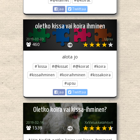
#@eläimet
#@koirat
Jaa
Twiittaa
oletko kissa vai koira ihminen
2019-03-03
Upsu
460
alota jo
#`kissa
#@kissat
#@koirat
#koira
#kissaihminen
#koiraihminen
#kissakoira
#upsu
Jaa
Twiittaa
Oletko koira vai kissa-ihminen?
2019-02-16
XxVatukkatähtixX
1539