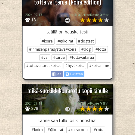
totta vai tarua (koira edition)
2024-09-13
☆🌸🌀Astro/Roxie🌀🌸☆
131
täällä on hauska testi
#koira
#@koirat
#dogtest
#ihmisenparasystävä=koira
#dog
#totta
#vai
#tarua
#tottavaitarua
#tottavaitaruakoirat
#hyväkoira
#koiramme
Jaa
Twiittaa
mikä suosikkikoirarotu sopii sinulle
2024-09-11
☆🌸🌀Astro/Roxie🌀🌸☆
378
tänne saa tulla jos kiinnostaa!
#koira
#@koirat
#koirarodut
#rotu