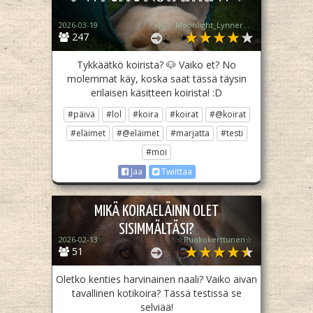
2026-03-19
꧁♡ Moonlight_Lynner_Lover ♡꧂
247
Tykkäätkö koirista? 🐶 Vaiko et? No
molemmat käy, koska saat tässä täysin
erilaisen käsitteen koirista! :D
#päivä
#lol
#koira
#koirat
#@koirat
#eläimet
#@eläimet
#marjatta
#testi
#moi
Jaa
Twiittaa
MIKÄ KOIRAELÄINN OLET
SISIMMÄLTÄSI?
2026-02-13
☆Ruokokerttunen☆
51
Oletko kenties harvinainen naali? Vaiko aivan
tavallinen kotikoira? Tässä testissä se
selviää!