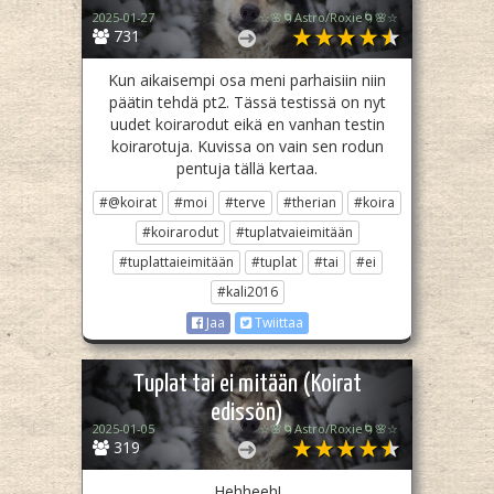
2025-01-27
☆🌸🌀Astro/Roxie🌀🌸☆
731
Kun aikaisempi osa meni parhaisiin niin
päätin tehdä pt2. Tässä testissä on nyt
uudet koirarodut eikä en vanhan testin
koirarotuja. Kuvissa on vain sen rodun
pentuja tällä kertaa.
#@koirat
#moi
#terve
#therian
#koira
#koirarodut
#tuplatvaieimitään
#tuplattaieimitään
#tuplat
#tai
#ei
#kali2016
Jaa
Twiittaa
Tuplat tai ei mitään (Koirat
edissön)
2025-01-05
☆🌸🌀Astro/Roxie🌀🌸☆
319
Hehheeh!