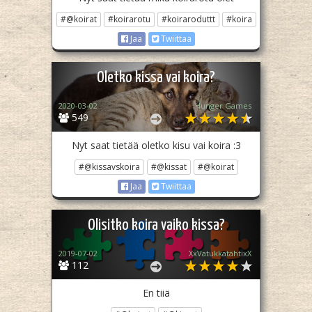
#@koirat
#koirarotu
#koiraroduttt
#koira
Jaa
Twiittaa
Oletko kissa vai koira?
2020-03-02
Hunger Games
549
Nyt saat tietää oletko kisu vai koira :3
#@kissavskoira
#@kissat
#@koirat
Jaa
Twiittaa
Olisitko koira vaiko kissa?
2019-07-02
XxVatukkatähtixX
112
En tiiä