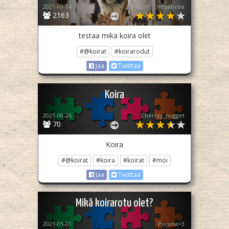
2021-09-14
nepabeba
2163
testaa mikä koira olet
#@koirat
#koirarodut
Jaa
Twiittaa
Koira
2021-08-26
Cherryy_nugget
70
Koira
#@koirat
#koira
#koirat
#moi
Jaa
Twiittaa
Mikä koirarotu olet?
2021-05-01
Peruna<3