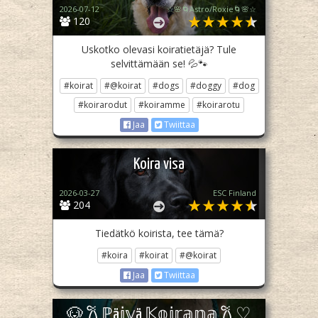
2026-07-12
☆🌸🌀Astro/Roxie🌀🌸☆
120
Uskotko olevasi koiratietäjä? Tule
selvittämään se! 💦🐾
#koirat
#@koirat
#dogs
#doggy
#dog
#koirarodut
#koiramme
#koirarotu
Jaa
Twiittaa
Koira visa
2026-03-27
ESC Finland
204
Tiedätkö koirista, tee tämä?
#koira
#koirat
#@koirat
Jaa
Twiittaa
🐶 𐙚 ℙä𝕚𝕧ä 𝕂𝕠𝕚𝕣𝕒𝕟𝕒 𐙚 ♡