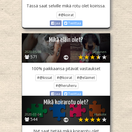
Tässä saat selville mikä rotu olet koirissa.
#@koirat
Jaa
Twiittaa
Mikä eläin olet?
2020-05-08
Jappinen
571
100% paikkaansa pitävät vastaukset
#@kissat
#@koirat
#@eläimet
#@heruheru
Jaa
Twiittaa
Mikä koirarotu olet?
2020-03-04
Hunulix
544
Nyt saat tietää mikä koirarotu olet