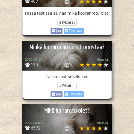
407
Tässä testissä selviää mikä kouranrotu olet?
#@koirat
Jaa
Twiittaa
Minkä koirarodun voisit omistaa?
2020-08-10
Riiuska
195
Tässä saat selville sen
#@koirat
Jaa
Twiittaa
Mikä koirarotu olet?
2020-08-09
Riiuska
6572