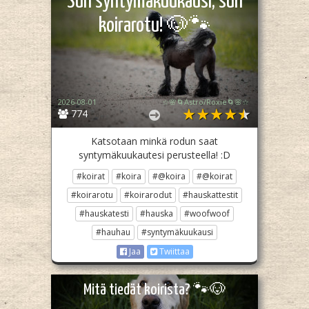
Sun syntymäkuukausi, sun
koirarotu! 🐶🐾
2026-08-01
☆🌸🌀Astro/Roxie🌀🌸☆
774
Katsotaan minkä rodun saat
syntymäkuukautesi perusteella! :D
#koirat
#koira
#@koira
#@koirat
#koirarotu
#koirarodut
#hauskattestit
#hauskatesti
#hauska
#woofwoof
#hauhau
#syntymäkuukausi
Jaa
Twiittaa
Mitä tiedät koirista? 🐾🐶