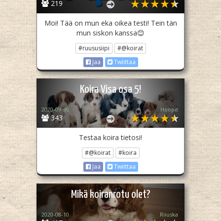
219
Moi! Tää on mun eka oikea testi! Tein tän
mun siskon kanssa😊
#ruususiipi
#@koirat
Jaa
Twiittaa
Koira Visa osa 5!
2020-09-30
Hoopit
343
Testaa koira tietosi!
#@koirat
#koira
Jaa
Twiittaa
Mikä koiranrotu olet?
2020-08-10
Riiuska