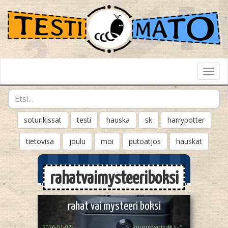
Toggl
Navig
soturikissat
testi
hauska
sk
harrypotter
tietovisa
joulu
moi
putoatjos
hauskat
rahatvaimysteeriboksi
rahat vai mysteeri boksi
2026-01-02
Ruusukvartsi🪷✧˖°.