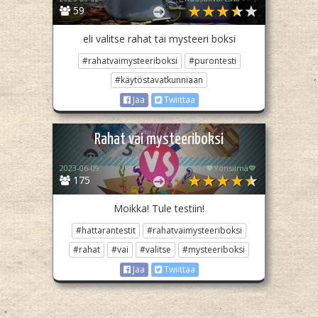
59
eli valitse rahat tai mysteeri boksi
#rahatvaimysteeriboksi
#purontesti
#käytöstavatkunniaan
Jaa
Twiittaa
Rahat vai mysteeriboksi
2023-06-09
🖤Yönsilmä💙
175
Moikka! Tule testiin!
#hattarantestit
#rahatvaimysteeriboksi
#rahat
#vai
#valitse
#mysteeriboksi
Jaa
Twiittaa