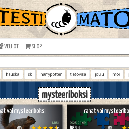
VELHOT
SHOP
hauska
sk
harrypotter
tietovisa
joulu
moi
mysteeriboksi
at vai mysteeriboksi
rahat vai mysteeribo
MiBi
2025-04-09
94