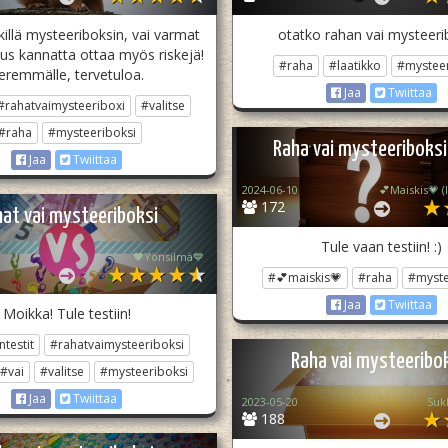
killä mysteeriboksin, vai varmat
otatko rahan vai mysteeri
kus kannatta ottaa myös riskejä!
#raha
#laatikko
#mysteer
eremmälle, tervetuloa.
Jaa
Twiittaa
#rahatvaimysteeriboxi
#valitse
#raha
#mysteeriboksi
Raha vai mysteeribok
Jaa
Twiittaa
2024-06-10
172
at vai mysteeriboksi
Tule vaan testiin! :)
🖤Yönsilmä💙
#💕maiskis💗
#raha
#myste
Jaa
Twiittaa
Moikka! Tule testiin!
testit
#rahatvaimysteeriboksi
Raha vai mysteeribo
#vai
#valitse
#mysteeriboksi
Jaa
Twiittaa
2023-05-20
Sukl
188