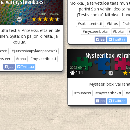
ha vai mysteeriboksi
Moikka, ja tervetuloa taas mun 
pariin! Sain vähän ideoita ha
Kuusulka🌙💫
(Testivelholta) Kiitokset hän
#suklaisentesti
#kiitos
#ra
uutta testiä! Anteeksi, että en ole
#mysteeriboksi
#boksi
vinen. Syitä: on paljon kiireitä, ja
Jaa
Twiittaa
koulua.
estit
#juustosämpyläonparas>:3
Mysteeri boxi vai ra
ysteeri
#raha
#mysteeriboksi
Jaa
Twiittaa
2022-09-10
No
114
Mysteeri boxi vai rah
#muntesti
#mysteeriboksi
#v
Jaa
Twiittaa