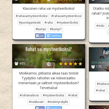
Klassinen raha vai mysteeriboksi!
Otatko ris
rahat? Jos
#rahavaimysteeriboksi
#rahavaimysteeriboxi
P
#juontajantestit
#raha
#mysteeriboksi
#mibi
#kumpi
#kumpi?
Jaa
Twiittaa
Rahat vai mysteeriboksi?
Rah
2023-06-22
Nokkossydän<33
2023-06-09
495
175
Moikkamoi, pitkästä aikaa taas testiä!
Tyydytkö rahoihin vai riskeeraatko
menemään ja valitset mysteeriboksin?
#hattaran
Tervetuloa!
#rahat
#rahatvaiboxi
#mysteeriboksi
#rahat
#nokkoset
#testimyrskylle
Jaa
Twiittaa