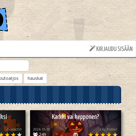
KIRJAUDU SISÄÄN
putoatjos
hauskat
ksi
Karkki vai kepponen?
monk333
2024-10-30
Lily_Potter
249