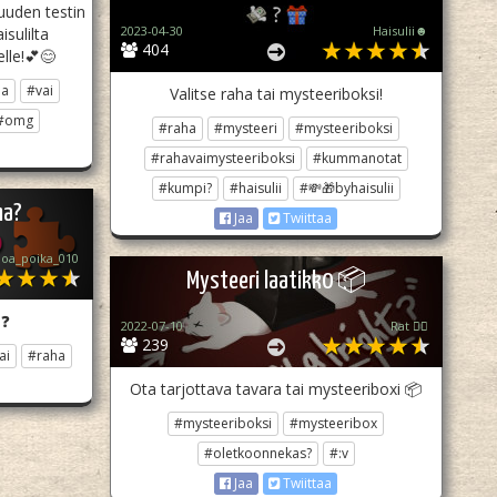
uuden testin
2023-04-30
Haisulii☻️
isulilta
404
elle!💕😊
ha
#vai
Valitse raha tai mysteeriboksi!
#omg
#raha
#mysteeri
#mysteeriboksi
#rahavaimysteeriboksi
#kummanotat
#kumpi?
#haisulii
#💸🎁byhaisulii
ha?
Jaa
Twiittaa
oa_poika_010
Mysteeri laatikk0 📦
a❓
2022-07-10
Rat 🏳️‍🌈
239
ai
#raha
Ota tarjottava tavara tai mysteeriboxi 📦
#mysteeriboksi
#mysteeribox
#oletkoonnekas?
#:v
Jaa
Twiittaa