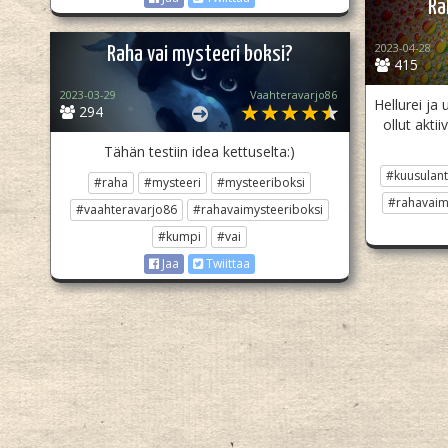
Ra
2023-04-28
Raha vai mysteeri boksi?
415
2023-03-29
Vaahteravarjo86
Hellurei ja 
294
ollut aktii
Tähän testiin idea kettuselta:)
#kuusulant
#raha
#mysteeri
#mysteeriboksi
#rahavaim
#vaahteravarjo86
#rahavaimysteeriboksi
#kumpi
#vai
Jaa
Twiittaa