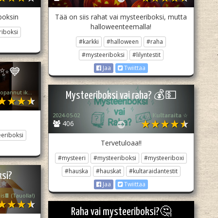
boksin
Tää on siis rahat vai mysteeriboksi, mutta
halloweenteemalla!
iboksi
#karkki
#halloween
#raha
#mysteeriboksi
#lilyntestit
Jaa
Twiittaa
si✨️💙
💕Maiskis💗 (lopannut ikuisesti💔)
Mysteeriboksi vai raha? 💰💵
2024-05-02
☆ 𝕂𝕦𝕝𝕥𝕒𝕣𝕒𝕚𝕥𝕒 ☆
406
eriboksi
Tervetuloaa!!
#mysteeri
#mysteeriboksi
#mysteeriboxi
#hauska
#hauskat
#kultaraidantestit
ksi?
Jaa
Twiittaa
is🍫 (Tauolla!)
Raha vai mysteeriboksi?🤔