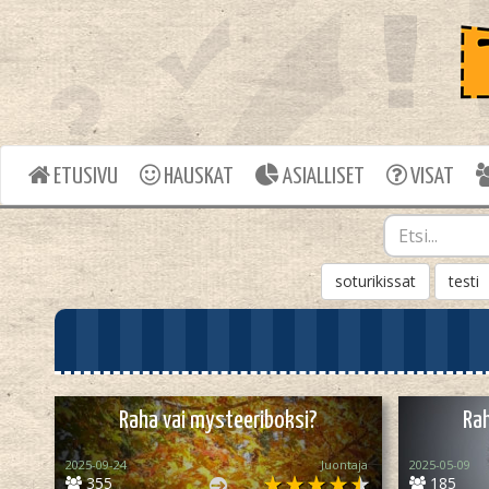
ETUSIVU
HAUSKAT
ASIALLISET
VISAT
soturikissat
testi
Raha vai mysteeriboksi?
Rah
2025-09-24
Juontaja
2025-05-09
355
185