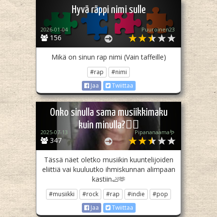
Hyvä räppi nimi sulle
2026-01-04
Puuroinen23
156
Mikä on sinun rap nimi (Vain taffeille)
#rap
#nimi
Jaa
Twiittaa
Onko sinulla sama musiikkimaku
kuin minulla?💁‍♂️
2025-07-13
Pipananaama🪱
347
Tässä näet oletko musiikin kuuntelijoiden
eliittiä vai kuuluutko ihmiskunnan alimpaan
kastiin🦶🫶
#musiikki
#rock
#rap
#indie
#pop
Jaa
Twiittaa