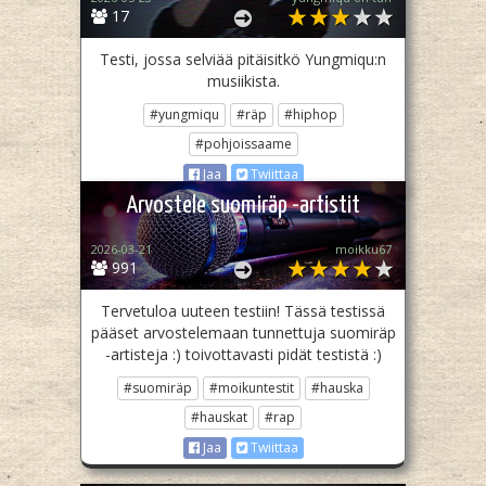
17
Testi, jossa selviää pitäisitkö Yungmiqu:n
musiikista.
#yungmiqu
#räp
#hiphop
#pohjoissaame
Jaa
Twiittaa
Arvostele suomiräp -artistit
2026-03-21
moikku67
991
Tervetuloa uuteen testiin! Tässä testissä
pääset arvostelemaan tunnettuja suomiräp
-artisteja :) toivottavasti pidät testistä :)
#suomiräp
#moikuntestit
#hauska
#hauskat
#rap
Jaa
Twiittaa