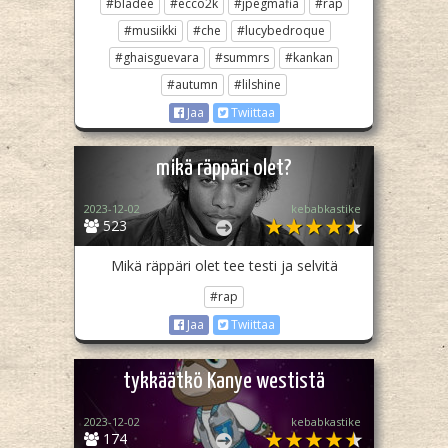
#bladee
#ecco2k
#jpegmafia
#rap
#musiikki
#che
#lucybedroque
#ghaisguevara
#summrs
#kankan
#autumn
#lilshine
Jaa
Twiittaa
mikä räppäri olet?
2023-12-02
kebabkastike
523
Mikä räppäri olet tee testi ja selvitä
#rap
Jaa
Twiittaa
tykkäätkö Kanye westistä
2023-12-02
kebabkastike
174