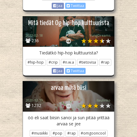
Jaa
Twiittaa
Mitä tiedät Og hip-hop kulttuurista
2022-02-18
YungDreams
236
Tiedätkö hip-hop kulttuurista?
#hip-hop
#crip
#n.w.a
#tietovisa
#rap
Jaa
Twiittaa
arvaa mikä biisi
2020-12-19
llaulinko
1232
öö eli saat biisin sanoi ja sun pitää yrittää
arvaa se jee
#musiikki
#pop
#rap
#omgooncool