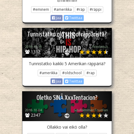
Eminemin!
#eminem
#amerikka
#räp
#räppi
Jaa
Twiittaa
Tunnistatko old school räppäreitä?
2018-11-18
felixlintux
1312
Tunnistatko kaikki 5 Amerikan räppäriä?
#amerikka
#oldschool
#rap
Jaa
Twiittaa
Oletko SINÄ XxxTentacion?
2018-10-04
IiduRämmäriTrueFan
2347
Ollakko vai eikö olla?