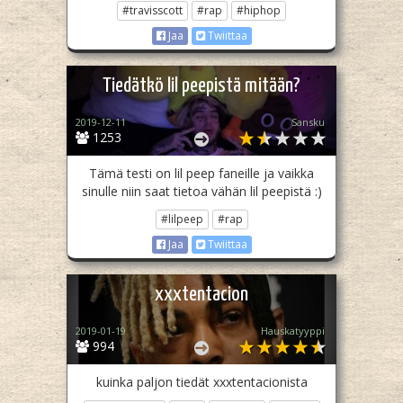
#travisscott
#rap
#hiphop
Jaa
Twiittaa
Tiedätkö lil peepistä mitään?
2019-12-11
Sansku
1253
Tämä testi on lil peep faneille ja vaikka
sinulle niin saat tietoa vähän lil peepistä :)
#lilpeep
#rap
Jaa
Twiittaa
xxxtentacion
2019-01-19
Hauskatyyppi
994
kuinka paljon tiedät xxxtentacionista