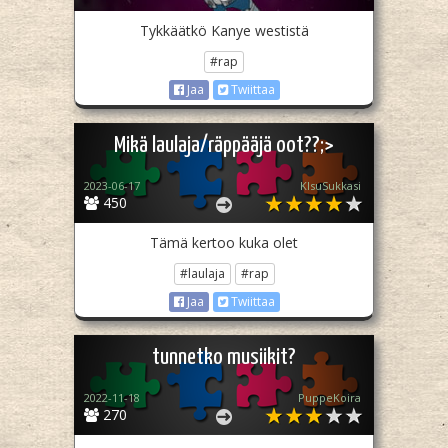
Tykkäätkö Kanye westistä
#rap
Jaa
Twiittaa
Mikä laulaja/räppääjä oot??;>
2023-06-17
KIsuSukkasi
450
Tämä kertoo kuka olet
#laulaja
#rap
Jaa
Twiittaa
tunnetko musiikit?
2022-11-18
PuppeKoira
270