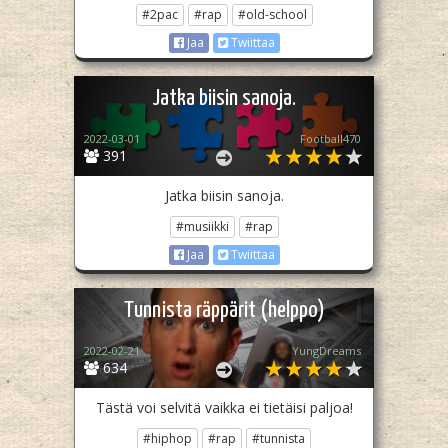
#2pac
#rap
#old-school
Jaa
Twiittaa
Jatka biisin sanoja.
2022-03-01
Football470
391
Jatka biisin sanoja.
#musiikki
#rap
Jaa
Twiittaa
Tunnista räppärit (helppo)
2022-02-21
YungDreams
634
Tästä voi selvitä vaikka ei tietäisi paljoa!
#hiphop
#rap
#tunnista