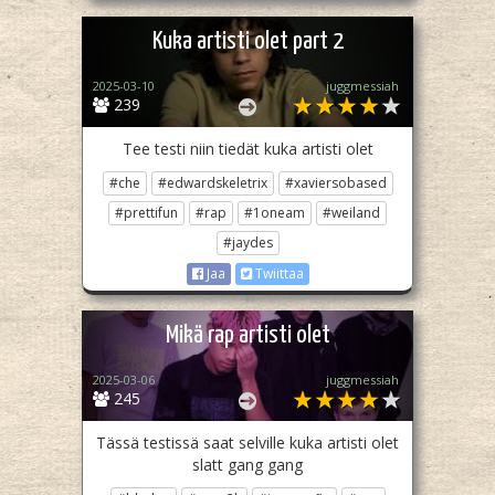
Kuka artisti olet part 2
2025-03-10
juggmessiah
239
Tee testi niin tiedät kuka artisti olet
#che
#edwardskeletrix
#xaviersobased
#prettifun
#rap
#1oneam
#weiland
#jaydes
Jaa
Twiittaa
Mikä rap artisti olet
2025-03-06
juggmessiah
245
Tässä testissä saat selville kuka artisti olet
slatt gang gang