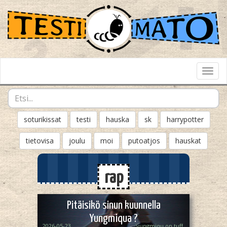
Toggl
Navig
soturikissat
testi
hauska
sk
harrypotter
tietovisa
joulu
moi
putoatjos
hauskat
rap
Pitäisikö sinun kuunnella
Yungmiqua ?
2026-05-23
yungmiqu on tuff