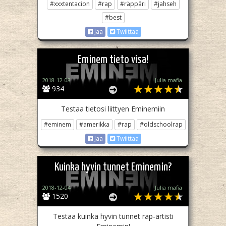
#xxxtentacion
#rap
#räppäri
#jahseh
#best
Jaa
Twiittaa
Eminem tieto visa!
2018-12-08
Julia mafia
934
Testaa tietosi liittyen Eminemiin
#eminem
#amerikka
#rap
#oldschoolrap
Jaa
Twiittaa
Kuinka hyvin tunnet Eminemin?
2018-12-04
Julia mafia
1520
Testaa kuinka hyvin tunnet rap-artisti