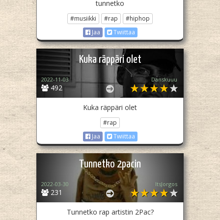
tunnetko
#musiikki
#rap
#hiphop
Jaa
Twiittaa
Kuka räppäri olet
2022-11-03
Danskuuu
492
Kuka räppäri olet
#rap
Jaa
Twiittaa
Tunnetko 2pacin
2022-03-30
ItsJorgos
231
Tunnetko rap artistin 2Pac?