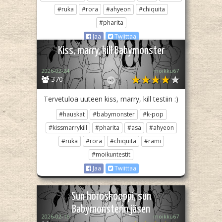
#ruka
#rora
#ahyeon
#chiquita
#pharita
Jaa
Twiittaa
Kiss, marry, kill Babymonster
2026-02-24
moikku67
370
Tervetuloa uuteen kiss, marry, kill testiin :)
#hauskat
#babymonster
#k-pop
#kissmarrykill
#pharita
#asa
#ahyeon
#ruka
#rora
#chiquita
#rami
#moikuntestit
Jaa
Twiittaa
Sun horoskooppi, sun
Babymonsterin jäsen
2026-02-16
moikku67