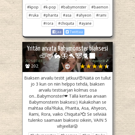
#kpop
#k-pop
#babymonster
#baemon
#ruka
#pharita
#asa
#ahyeon
#rami
#rora
#chiquita
#ayane
Jaa
Twiittaa
Yritän arvata Babymonster biaksesi
🦥🦌🐇🦋🐬🐼🐈‍⬛
2026-07-03
🩷Ayane🌸💕
202
Biaksen arvailu testit jatkuu!😍Näitä on tullut
jo 3 kun on niin helppo tehdä, biaksen
arvailu testisarjan kolmas osa
on...Babymonster!❤ Tällä kertaa arvaan
Babymonsterin biaksesi:) Kukakohan se
mahtaa olla?Ruka, Pharita, Asa, Ahyeon,
Rami, Rora, vaiko Chiquita?💞 Se selviää
tulenko saamaan biaksesi oikein, VAIN 5
vihjeellä!😜