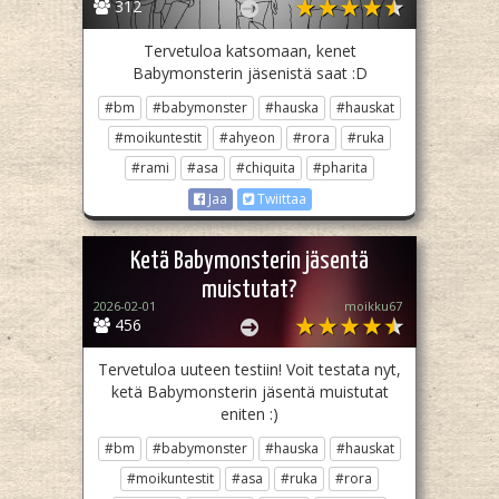
312
Tervetuloa katsomaan, kenet
Babymonsterin jäsenistä saat :D
#bm
#babymonster
#hauska
#hauskat
#moikuntestit
#ahyeon
#rora
#ruka
#rami
#asa
#chiquita
#pharita
Jaa
Twiittaa
Ketä Babymonsterin jäsentä
muistutat?
2026-02-01
moikku67
456
Tervetuloa uuteen testiin! Voit testata nyt,
ketä Babymonsterin jäsentä muistutat
eniten :)
#bm
#babymonster
#hauska
#hauskat
#moikuntestit
#asa
#ruka
#rora