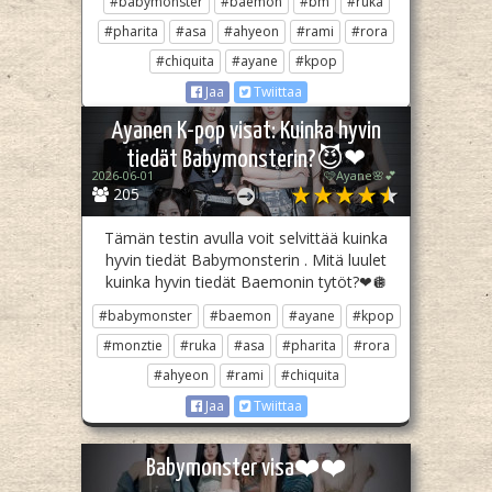
#babymonster
#baemon
#bm
#ruka
#pharita
#asa
#ahyeon
#rami
#rora
#chiquita
#ayane
#kpop
Jaa
Twiittaa
Ayanen K-pop visat: Kuinka hyvin
tiedät Babymonsterin?😈❤
2026-06-01
🩷Ayane🌸💕
205
Tämän testin avulla voit selvittää kuinka
hyvin tiedät Babymonsterin . Mitä luulet
kuinka hyvin tiedät Baemonin tytöt?❤🪩
#babymonster
#baemon
#ayane
#kpop
#monztie
#ruka
#asa
#pharita
#rora
#ahyeon
#rami
#chiquita
Jaa
Twiittaa
Babymonster visa❤️❤️