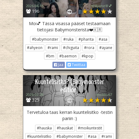
2026-04-15
🩷Ayane🌸💕
196
Moi💕 Tässä visassa pääset testaamaan
tietojasi Babymonsterista❤️🇰🇷
#babymonster
#ruka
#pharita
#asa
#ahyeon
#rami
#chiguita
#rora
#ayane
#bm
#baemon
#kpop
Jaa
Twiittaa
Kuuntelisitko? (Babymonster
edition)
2026-02-28
moikku67
325
Tervetuloa taas kerran kuuntelisitko -testin
pariin :)
#hauska
#hauskat
#moikuntestit
#kuuntelisitko
#babymonster
#asa
#rami