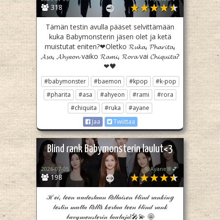
318
Tämän testin avulla pääset selvittämään
kuka Babymonsterin jäsen olet ja ketä
muistutat eniten?❤Oletko 𝓡𝓾𝓴𝓪, 𝓟𝓱𝓪𝓻𝓲𝓽𝓪,
𝓐𝓼𝓪, 𝓐𝓱𝔂𝓮𝓸𝓷 vaiko 𝓡𝓪𝓶𝓲, 𝓡𝓸𝓻𝓪 vai 𝓒𝓱𝓲𝓺𝓾𝓲𝓽𝓪?
❤🖤
#babymonster
#baemon
#kpop
#k-pop
#pharita
#asa
#ahyeon
#rami
#rora
#chiquita
#ruka
#ayane
Jaa
Twiittaa
Blind rank Babymonsterin laulut<3
2026-07-05
🩷Ayane🌸💕
198
ℋℯ𝒾, 𝓉ℯℯ𝓃 𝓊𝓊𝒹ℯ𝓈𝓉𝒶𝒶𝓃 𝓉ä𝓁𝓁𝒶𝒾𝓈ℯ𝓃 𝒷𝓁𝒾𝓃𝒹 𝓇𝒶𝓃𝓀𝒾𝓃ℊ
𝓉ℯ𝓈𝓉𝒾𝓃 𝓂𝓊𝓉𝓉𝒶 𝓉ä𝓁𝓁ä 𝓀ℯ𝓇𝓉𝒶𝒶 𝓉ℯℯ𝓃 𝒷𝓁𝒾𝓃𝒹 𝓇𝒶𝓃𝓀
𝒷𝒶𝓋𝓎𝓂ℯ𝓃𝓈𝓉ℯ𝓇𝒾𝓃 𝓁𝒶𝓊𝓁𝓊𝒿𝒶!🎤💫 🤩