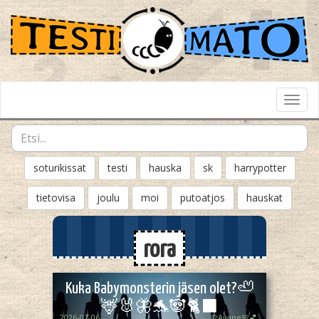
Toggl
Navig
soturikissat
testi
hauska
sk
harrypotter
tietovisa
joulu
moi
putoatjos
hauskat
rora
Kuka Babymonsterin jäsen olet?🦥
🦌🐰🦋🐬🐼🐈‍⬛
2026-07-06
🩷Ayane🌸💕