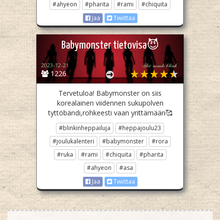
#ahyeon
#pharita
#rami
#chiquita
Jaa
Twiittaa
Babymonster tietovisa😈
2023-12-21
𝒯𝒽𝑒 𝓂𝓂𝒽 𝒷𝓁𝒾𝓃𝓀
1226
Tervetuloa! Babymonster on siis
korealainen viidennen sukupolven
tyttöbändi,rohkeesti vaan yrittämään🥰
#blinkinheppailuja
#heppajoulu23
#joulukalenteri
#babymonster
#rora
#ruka
#rami
#chiquita
#pharita
#ahyeon
#asa
Jaa
Twiittaa