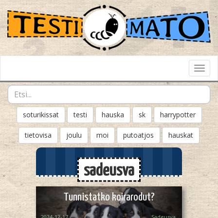
Toggl
Navig
soturikissat
testi
hauska
sk
harrypotter
tietovisa
joulu
moi
putoatjos
hauskat
sadeusva
Tunnistatko koirarodut?
2024-12-17
Sadeusva