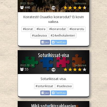
2022-10-25
Sadeusva
446
Koiratesti! Osaatko koirarodut? Ei kovin
vaikea.
#koirat
#koira
#koirarodut
#koirarotu
#sadeusva
#24velhokalenteri
Jaa
Twiittaa
Soturikissat-visa
2022-10-24
Sadeusva
55
Soturikissat-visa.
#soturikissat
#sadeusva
Jaa
Twiittaa
Mikä soturikissaklaanien