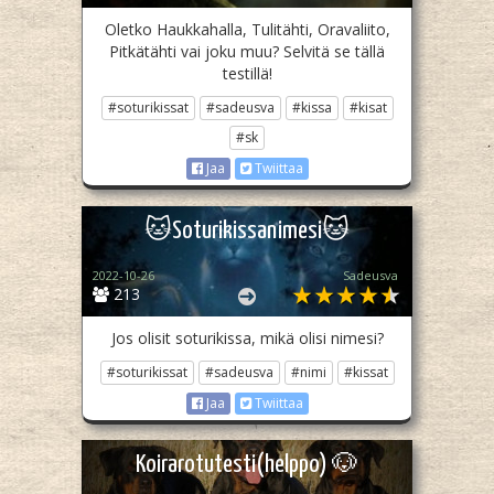
Oletko Haukkahalla, Tulitähti, Oravaliito,
Pitkätähti vai joku muu? Selvitä se tällä
testillä!
#soturikissat
#sadeusva
#kissa
#kisat
#sk
Jaa
Twiittaa
🐱Soturikissanimesi🐱
2022-10-26
Sadeusva
213
Jos olisit soturikissa, mikä olisi nimesi?
#soturikissat
#sadeusva
#nimi
#kissat
Jaa
Twiittaa
Koirarotutesti(helppo) 🐶