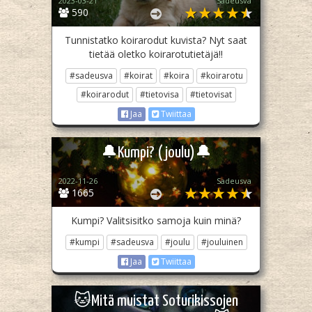
2023-03-21
Sadeusva
590
Tunnistatko koirarodut kuvista? Nyt saat
tietää oletko koirarotutietäjä!!
#sadeusva
#koirat
#koira
#koirarotu
#koirarodut
#tietovisa
#tietovisat
Jaa
Twiittaa
🔔Kumpi? (joulu)🔔
2022-11-26
Sadeusva
1665
Kumpi? Valitsisitko samoja kuin minä?
#kumpi
#sadeusva
#joulu
#jouluinen
Jaa
Twiittaa
🐱Mitä muistat Soturikissojen