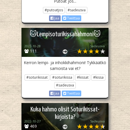
Putoat jos...
#putoatjos
#sadeusva
Jaa
Twiittaa
🐱Lempisoturikissahahmoni🐱
2022-10-28
Sadeusva
111
Kerron lempi- ja inhokkihahmoni! Tykkäätkö
samoista vai et?
#soturikissat
#soturikissa
#kissat
#kissa
#sadeusva
Jaa
Twiittaa
Kuka hahmo olisit Soturikissat-
kirjoista?
2022-10-27
Sadeusva
469