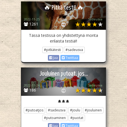
🔥 Pitkä testi! 🔥
2022-11-25
Sadeusva
1261
Tässä testissä on yhdistettynä monta
erilaista testiä!!
#pitkätesti
#sadeusva
Jaa
Twiittaa
Jouluinen putoat, jos...
2022-11-24
Sadeusva
186
🔔🔔🔔
#putoatjos
#sadeusva
#joulu
#jouluinen
#putoaminen
#puotat
Jaa
Twiittaa