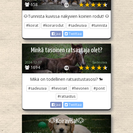
658
🐶Tunnista kuvissa näkyvien koirien rodut! 🐶
#koirat
#koirarodut
#sadeusva
#tunnista
Jaa
Twiittaa
Minkä tasoinen ratsastaja olet?
2024-12-17
Sadeusva
1694
Mikä on todellinen ratsastustasosi? 🐎
#sadeusva
#hevoset
#hevonen
#ponit
#ratsastus
Jaa
Twiittaa
🐶Koiravisa!🐶