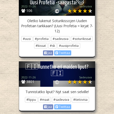
Uusi Profetia -saagasta?🐱
2022-11-26
Sadeusva
106
Oletko lukenut Soturikissojen Uuden
Profetian tarkkaan? (Uusi Profetia = kirjat 7-
12)
#uusi
#profetia
#sadeusva
#soturikissat
#kissat
#sk
#uusiprofetia
Jaa
Twiittaa
🇫🇮Tunnetko eri maiden liput?
🇫🇮
2022-11-26
Sadeusva
3801
Tunnistatko liput? Nyt saat sen selville!
#lippu
#maat
#sadeusva
#tietovisa
Jaa
Twiittaa