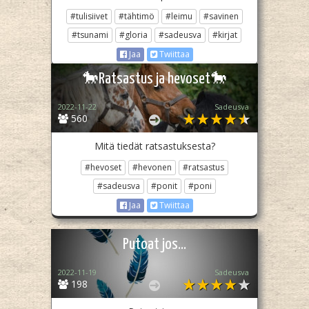
#tulisiivet
#tähtimö
#leimu
#savinen
#tsunami
#gloria
#sadeusva
#kirjat
Jaa
Twiittaa
🐎Ratsastus ja hevoset🐎
2022-11-22
Sadeusva
560
Mitä tiedät ratsastuksesta?
#hevoset
#hevonen
#ratsastus
#sadeusva
#ponit
#poni
Jaa
Twiittaa
Putoat jos...
2022-11-19
Sadeusva
198