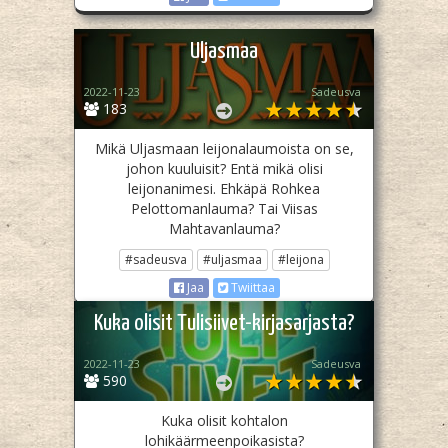
Uljasmaa
2022-11-23
Sadeusva
183
Mikä Uljasmaan leijonalaumoista on se,
johon kuuluisit? Entä mikä olisi
leijonanimesi. Ehkäpä Rohkea
Pelottomanlauma? Tai Viisas
Mahtavanlauma?
#sadeusva
#uljasmaa
#leijona
Jaa
Twiittaa
Kuka olisit Tulisiivet-kirjasarjasta?
2022-11-23
Sadeusva
590
Kuka olisit kohtalon
lohikäärmeenpoikasista?