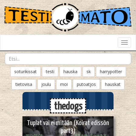
Toggl
Navig
soturikissat
testi
hauska
sk
harrypotter
tietovisa
joulu
moi
putoatjos
hauskat
thedogs
Tuplat vai ei mitään (Koirat edissön
part3)
2025-08-08
☆🌸🌀Astro/Roxie🌀🌸☆