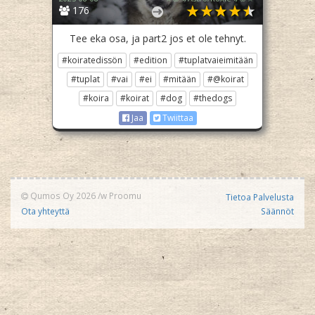
176
Tee eka osa, ja part2 jos et ole tehnyt.
#koiratedissön
#edition
#tuplatvaieimitään
#tuplat
#vai
#ei
#mitään
#@koirat
#koira
#koirat
#dog
#thedogs
Jaa
Twiittaa
Qumos Oy 2026
/w
Proomu
Tietoa Palvelusta
Ota yhteyttä
Säännöt