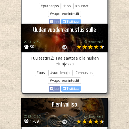
#putoatjos
#jos
#putoat
#vaporeonintestit
Jaa
Twiittaa
Uuden vuoden ennustus sulle
2023-12-30
💦 𝔙𝔞𝔭𝔬𝔯𝔢𝔬𝔫💧
304
Tuu testiin🔮 Tää saattaa olla hiukan
etuajassa
#uusi
#vuodenajat
#ennustus
#vaporeonintestit
Jaa
Twiittaa
Pieni vai iso
2023-12-25
💦 𝔙𝔞𝔭𝔬𝔯𝔢𝔬𝔫💧
1769