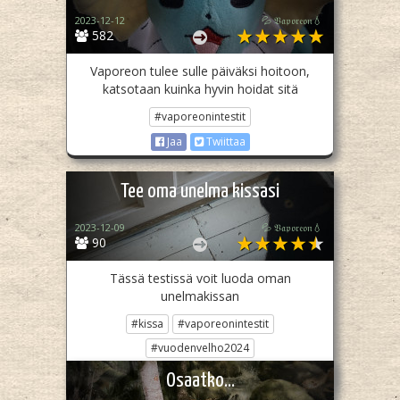
2023-12-12
💦 𝔙𝔞𝔭𝔬𝔯𝔢𝔬𝔫💧
582
Vaporeon tulee sulle päiväksi hoitoon,
katsotaan kuinka hyvin hoidat sitä
#vaporeonintestit
Jaa
Twiittaa
Tee oma unelma kissasi
2023-12-09
💦 𝔙𝔞𝔭𝔬𝔯𝔢𝔬𝔫💧
90
Tässä testissä voit luoda oman
unelmakissan
#kissa
#vaporeonintestit
#vuodenvelho2024
Jaa
Twiittaa
Osaatko…