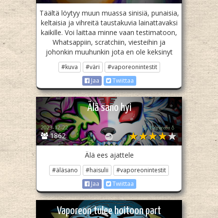
Täältä löytyy muun muassa sinisiä, punaisia,
keltaisia ja vihreitä taustakuvia lainattavaksi
kaikille. Voi laittaa minne vaan testimatoon,
Whatsappiin, scratchiin, viesteihin ja
johonkin muuhunkin jota en ole keksinyt
#kuva
#väri
#vaporeonintestit
Jaa
Twiittaa
Älä sano hyi
2023-12-22
💦 𝔙𝔞𝔭𝔬𝔯𝔢𝔬𝔫💧
1862
Älä ees ajattele
#äläsano
#haisulii
#vaporeonintestit
Jaa
Twiittaa
Vaporeon tulee hoitoon part