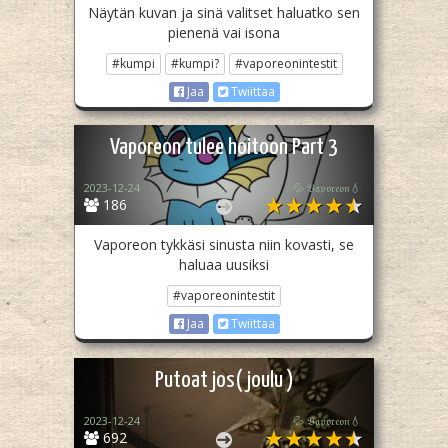
Näytän kuvan ja sinä valitset haluatko sen
pienenä vai isona
#kumpi
#kumpi?
#vaporeonintestit
Jaa
Twiittaa
Vaporeon tulee hoitoon Part 3
2023-12-24
💦 𝔙𝔞𝔭𝔬𝔯𝔢𝔬𝔫💧
186
Vaporeon tykkäsi sinusta niin kovasti, se
haluaa uusiksi
#vaporeonintestit
Jaa
Twiittaa
Putoat jos( joulu )
2023-12-24
💦 𝔙𝔞𝔭𝔬𝔯𝔢𝔬𝔫💧
692