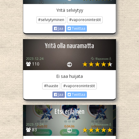
Yritä selviytyy
#selviytyminen
#vaporeonintestit
Jaa
Twiittaa
Yritä olla nauramatta
2023-12-24
💦 𝔙𝔞𝔭𝔬𝔯𝔢𝔬𝔫💧
110
Ei saa huijata
#haaste
#vaporeonintestit
Jaa
Twiittaa
Etsi erilainen
2023-12-24
💦 𝔙𝔞𝔭𝔬𝔯𝔢𝔬𝔫💧
83