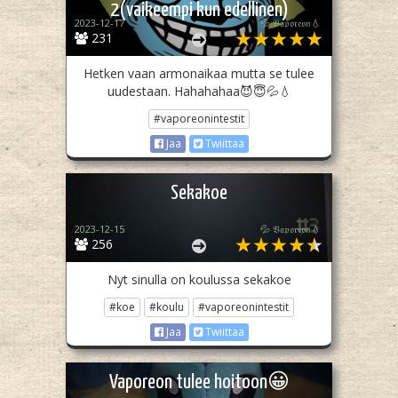
2(vaikeempi kun edellinen)
2023-12-17
💦 𝔙𝔞𝔭𝔬𝔯𝔢𝔬𝔫💧
231
Hetken vaan armonaikaa mutta se tulee
uudestaan. Hahahahaa😈😇💦💧
#vaporeonintestit
Jaa
Twiittaa
Sekakoe
2023-12-15
💦 𝔙𝔞𝔭𝔬𝔯𝔢𝔬𝔫💧
256
Nyt sinulla on koulussa sekakoe
#koe
#koulu
#vaporeonintestit
Jaa
Twiittaa
Vaporeon tulee hoitoon😀