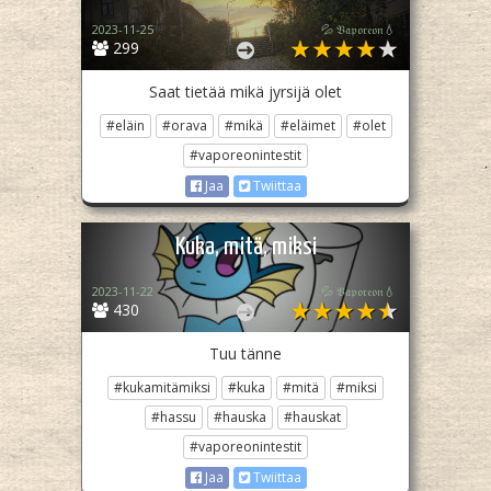
2023-11-25
💦 𝔙𝔞𝔭𝔬𝔯𝔢𝔬𝔫💧
299
Saat tietää mikä jyrsijä olet
#eläin
#orava
#mikä
#eläimet
#olet
#vaporeonintestit
Jaa
Twiittaa
Kuka, mitä, miksi
2023-11-22
💦 𝔙𝔞𝔭𝔬𝔯𝔢𝔬𝔫💧
430
Tuu tänne
#kukamitämiksi
#kuka
#mitä
#miksi
#hassu
#hauska
#hauskat
#vaporeonintestit
Jaa
Twiittaa