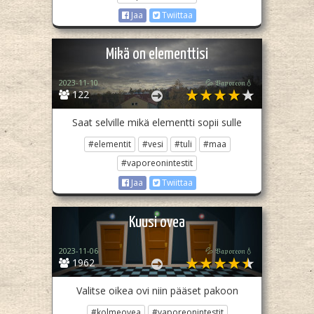
Jaa
Twiittaa
Mikä on elementtisi
2023-11-10
💦 𝔙𝔞𝔭𝔬𝔯𝔢𝔬𝔫💧
122
Saat selville mikä elementti sopii sulle
#elementit
#vesi
#tuli
#maa
#vaporeonintestit
Jaa
Twiittaa
Kuusi ovea
2023-11-06
💦 𝔙𝔞𝔭𝔬𝔯𝔢𝔬𝔫💧
1962
Valitse oikea ovi niin pääset pakoon
#kolmeovea
#vaporeonintestit