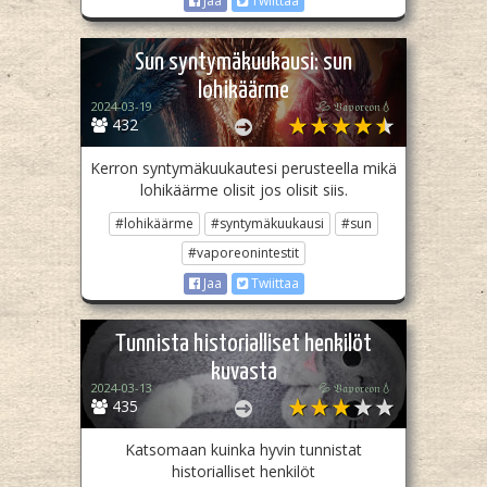
Jaa
Twiittaa
Sun syntymäkuukausi: sun
lohikäärme
2024-03-19
💦 𝔙𝔞𝔭𝔬𝔯𝔢𝔬𝔫💧
432
Kerron syntymäkuukautesi perusteella mikä
lohikäärme olisit jos olisit siis.
#lohikäärme
#syntymäkuukausi
#sun
#vaporeonintestit
Jaa
Twiittaa
Tunnista historialliset henkilöt
kuvasta
2024-03-13
💦 𝔙𝔞𝔭𝔬𝔯𝔢𝔬𝔫💧
435
Katsomaan kuinka hyvin tunnistat
historialliset henkilöt