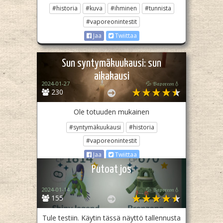
#historia
#kuva
#ihminen
#tunnista
#vaporeonintestit
Jaa
Twiittaa
Sun syntymäkuukausi: sun
aikakausi
2024-01-27
💦 𝔙𝔞𝔭𝔬𝔯𝔢𝔬𝔫💧
230
Ole totuuden mukainen
#syntymäkuukausi
#historia
#vaporeonintestit
Jaa
Twiittaa
Putoat jos
2024-01-14
💦 𝔙𝔞𝔭𝔬𝔯𝔢𝔬𝔫💧
155
Tule testiin. Käytin tässä näyttö tallennusta