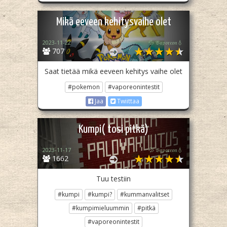
Mikä eeveen kehitysvaihe olet
2023-11-22
💦 𝔙𝔞𝔭𝔬𝔯𝔢𝔬𝔫💧
707
Saat tietää mikä eeveen kehitys vaihe olet
#pokemon
#vaporeonintestit
Jaa
Twiittaa
Kumpi( tosi pitkä)
2023-11-17
💦 𝔙𝔞𝔭𝔬𝔯𝔢𝔬𝔫💧
1662
Tuu testiin
#kumpi
#kumpi?
#kummanvalitset
#kumpimieluummin
#pitkä
#vaporeonintestit