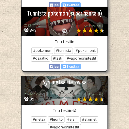
Jaa
Twiittaa
Tunnista pokemon(super hankala)
2023-11-15
💦 𝔙𝔞𝔭𝔬𝔯𝔢𝔬𝔫💧
849
Tuu testiin
#pokemon
#tunnista
#pokemonit
#osaatko
#testi
#vaporeonintestit
Jaa
Twiittaa
Sysimetsä tietovisa
2023-11-12
💦 𝔙𝔞𝔭𝔬𝔯𝔢𝔬𝔫💧
35
Tuu testiin😀
#metsä
#luonto
#eläin
#eläimet
#vaporeonintestit