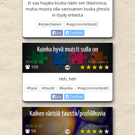
Ei saa huijata koska näen sen tilastoissa,
mutta muista olla varovainen koska yhestä
ei löydy erilaista
#etsierilainen
#vaporeonintestit
Jaa
Twiittaa
Kuinka hyvä muisti sulla on
2023-12-23
💦 𝔙𝔞𝔭𝔬𝔯𝔢𝔬𝔫💧
100
Heh, heh
#hyvä
#muisti
#kuinka
#vaporeonintestit
Jaa
Twiittaa
Kaiken värisiä tausta/profiilikuvia
2023-12-23
💦 𝔙𝔞𝔭𝔬𝔯𝔢𝔬𝔫💧
59