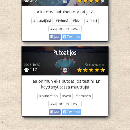
343
Aika omalaatuinen ota tai jätä
#otataijätä
#tyhmä
#kiva
#miksi
#vaporeonintestit
Jaa
Twiittaa
Putoat jos
2023-10-30
💦 𝔙𝔞𝔭𝔬𝔯𝔢𝔬𝔫💧
117
Tää on mun eka putoat jos testini. En
käyttänyt tässä muuttujia
#putoatjos
#vesi
#ihminen
#vaporeonintestit
Jaa
Twiittaa