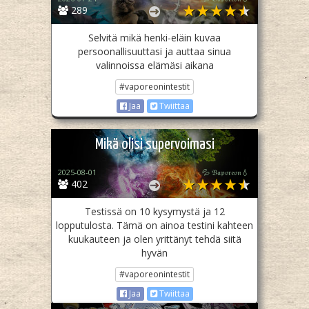
289
Selvitä mikä henki-eläin kuvaa
persoonallisuuttasi ja auttaa sinua
valinnoissa elämäsi aikana
#vaporeonintestit
Jaa
Twiittaa
Mikä olisi supervoimasi
2025-08-01
💦 𝔙𝔞𝔭𝔬𝔯𝔢𝔬𝔫💧
402
Testissä on 10 kysymystä ja 12
lopputulosta. Tämä on ainoa testini kahteen
kuukauteen ja olen yrittänyt tehdä siitä
hyvän
#vaporeonintestit
Jaa
Twiittaa