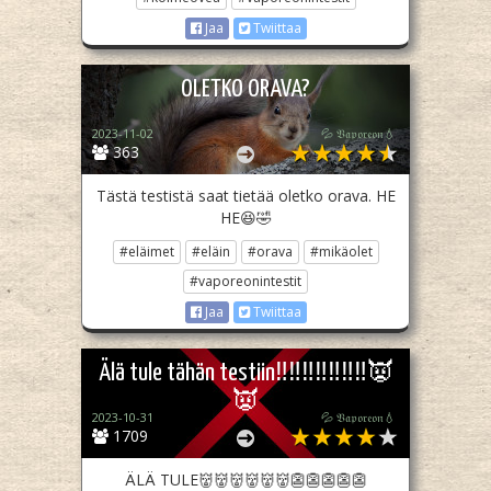
Jaa
Twiittaa
OLETKO ORAVA?
2023-11-02
💦 𝔙𝔞𝔭𝔬𝔯𝔢𝔬𝔫💧
363
Tästä testistä saat tietää oletko orava. HE
HE😆🤣
#eläimet
#eläin
#orava
#mikäolet
#vaporeonintestit
Jaa
Twiittaa
Älä tule tähän testiin‼️‼️‼️‼️‼️‼️‼️👿
👿
2023-10-31
💦 𝔙𝔞𝔭𝔬𝔯𝔢𝔬𝔫💧
1709
ÄLÄ TULE👹👹👹👹👹👹👺👺👺👺👺