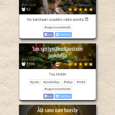
2023-12-02
💦 𝔙𝔞𝔭𝔬𝔯𝔢𝔬𝔫💧
62
No katotaan osaatko näitä asioita 😇
#vaporeonintestit
Jaa
Twiittaa
Sun syntymäkuukausi sun
joululahja
2023-12-01
💦 𝔙𝔞𝔭𝔬𝔯𝔢𝔬𝔫💧
1598
Tuu testiin
#joulu
#joululahja
#lahja
#mitä
#vaporeonintestit
Jaa
Twiittaa
Älä sano nam haaste