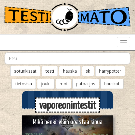
Toggl
Navig
soturikissat
testi
hauska
sk
harrypotter
tietovisa
joulu
moi
putoatjos
hauskat
vaporeonintestit
Mikä henki-eläin opastaa sinua
2026-07-24
💦 𝔙𝔞𝔭𝔬𝔯𝔢𝔬𝔫💧