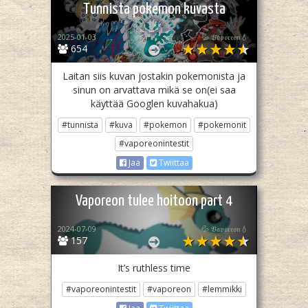
Tunnista pokemon kuvasta
2025-01-03
💦 𝔙𝔞𝔭𝔬𝔯𝔢𝔬𝔫💧
654
Laitan siis kuvan jostakin pokemonista ja
sinun on arvattava mikä se on(ei saa
käyttää Googlen kuvahakua)
#tunnista
#kuva
#pokemon
#pokemonit
#vaporeonintestit
Jaa
Twiittaa
Vaporeon tulee hoitoon part 4
2024-07-09
💦 𝔙𝔞𝔭𝔬𝔯𝔢𝔬𝔫💧
157
It’s ruthless time
#vaporeonintestit
#vaporeon
#lemmikki