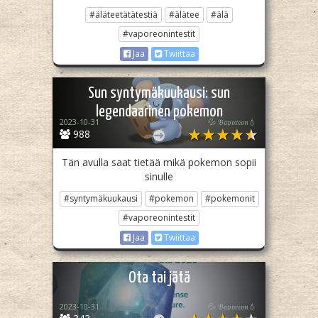
#äläteetätätestiä
#älätee
#älä
#vaporeonintestit
Jaa
Twiittaa
Sun syntymäkuukausi: sun
legendaarinen pokemon
2023-10-31
💦 𝔙𝔞𝔭𝔬𝔯𝔢𝔬𝔫💧
988
Tän avulla saat tietää mikä pokemon sopii
sinulle
#syntymäkuukausi
#pokemon
#pokemonit
#vaporeonintestit
Jaa
Twiittaa
Ota tai jätä
2023-10-31
💦 𝔙𝔞𝔭𝔬𝔯𝔢𝔬𝔫💧