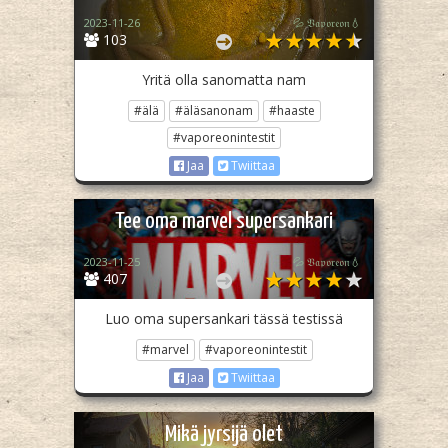
2023-11-26
💦 𝔙𝔞𝔭𝔬𝔯𝔢𝔬𝔫💧
103
Yritä olla sanomatta nam
#älä
#äläsanonam
#haaste
#vaporeonintestit
Jaa
Twiittaa
Tee oma marvel supersankari
2023-11-25
💦 𝔙𝔞𝔭𝔬𝔯𝔢𝔬𝔫💧
407
Luo oma supersankari tässä testissä
#marvel
#vaporeonintestit
Jaa
Twiittaa
Mikä jyrsijä olet