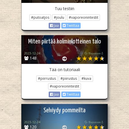
Tuu testiin
#putoatjos
#joulu
#vaporeonintestit
Jaa
Twiittaa
Miten piirtää kolmiulotteinen talo
2023-12-24
💦 𝔙𝔞𝔭𝔬𝔯𝔢𝔬𝔫💧
148
Tää on tutoriaali
#piirrustus
#piirustus
#kuva
#vaporeonintestit
Jaa
Twiittaa
Selviydy pommeilta
2023-12-24
💦 𝔙𝔞𝔭𝔬𝔯𝔢𝔬𝔫💧
120