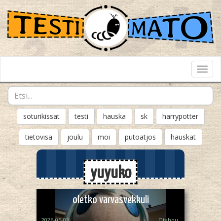
Toggl
Navig
soturikissat
testi
hauska
sk
harrypotter
tietovisa
joulu
moi
putoatjos
hauskat
yuyuko
oletko varvasvekkuli
2026-06-03
Otahou