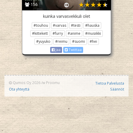
156
kuinka varvasvekkuli olet
#touhou
#varvas
#testi
#hauska
#kittekett
#furry
#anime
#musiikki
#yuyuko
#reimu
#suomi
#hei
Jaa
Twiittaa
Qumos Oy 2026
/w
Proomu
Tietoa Palvelusta
Ota yhteyttä
Säännöt